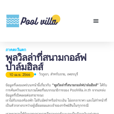
พูลวิลล่าสำหรับเช่า
พูลวิลล่าสำหรับขาย
รีวิวสินค้า
ศูนย์รวมคู่มือพูลวิลล่า
ภาคตะวันตก
พูลวิลล่าที่สนามกอล์ฟ
ปาล์มฮิลส์
วิวภูเขา
,
สำหรับขาย
,
เพชรบุรี
10 เม.ย. 2566
ข้อมูลที่เผยแพร่บนหน้านี้เกี่ยวกับ
“พูลวิลล่าที่สนามกอล์ฟปาล์มฮิลส์”
ได้รับ
การค้นคว้าและรวบรวมโดยทีมบรรณาธิการของ PoolVilla.in.th จากแหล่ง
ข้อมูลที่เปิดเผยต่อสาธารณะ
เราไม่รับจองห้องพัก ไม่รับมัดจำหรือชำระเงิน ไม่เจรจาราคา และไม่ทำหน้าที่
เป็นตัวกลางระหว่างผู้เยี่ยมชมและเจ้าของทรัพย์สินในทุกกรณี
เราพยายามให้ข้อมูลทุกรายการมีความถูกต้องและเป็นปัจจุบันอยู่เสมอ