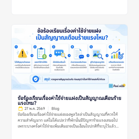
ดูแลสระไม่สม่ำเสมอ การซ่อมบำรุงไม่ทัน การสื่อสารไม่ชัด หรือ
ภาพจริงของพูลวิลล่าชัดขึ้น ทั้งเรื่องความสะอาด สภาพสระ ห้อง
เงื่อนไขค่าใช้จ่ายทำให้ผู้เข้าพักเข้าใจผิดบ่อย สำหรับพูลวิลล่า […]
นอน ทำเล กฎบ้าน ค่าใช้จ่ายเพิ่มเติม การคืนเงินมัดจำ และการดูแล
ของเจ้าของที่พัก สิ่งสำคัญคือไม่ควรตัดสินจากรีวิวเดียว รูปเดียว
หรือคะแนนดาวเพียงอย่างเดียว แต่ควรดูหลายสัญญาณร่วมกัน
ก่อนตัดสินใจจอง ทำไมควรเปรียบเทียบรีวิวพูลวิลล่าจากหลาย
แหล่ง หมายถึงอะไร? ทำไมควรเปรียบเทียบรีวิวพูลวิลล่าจากหลาย
แหล่ง หมายถึงการนำข้อมูลจากหลายแพลตฟอร์มหรือหลาย
ประเภทรีวิวมาดูร่วมกัน เพื่อประเมินว่าที่พักมีคุณภาพตรงกับที่
ประกาศไว้หรือไม่ ไม่ใช่ดูรีวิวจากที่เดียวแล้วสรุปทันทีว่าที่พักดีหรือ
ไม่ดี รีวิวแต่ละแหล่งมีจุดแข็งต่างกัน บางแพลตฟอร์มมีรีวิวจากผู้
เข้าพักจริงจำนวนมาก บางแหล่งมีรูปจากผู้ใช้ที่ช่วยยืนยันสภาพ
ปัจจุบัน บางแหล่งมีคอมเมนต์ที่พูดตรง ๆ เกี่ยวกับข้อเสีย เช่น ทาง
เข้ายาก สระไม่สะอาด กฎเสียงเข้มงวด หรือมีค่าใช้จ่ายเพิ่มเติม การ
เปรียบเทียบจึงไม่ได้ทำเพื่อจับผิดที่พัก แต่ทำเพื่อให้เห็นข้อเท็จจริง
รอบด้าน โดยเฉพาะพูลวิลล่าที่มีราคาต่อคืนค่อนข้างสูงและมักจอง
สำหรับหลายคน หากเลือกผิด ผลกระทบจะเกิดกับทั้งกลุ่ม ไม่ใช่แค่
ผู้จองคนเดียว ทำไมเรื่องนี้จึงสำคัญก่อนจองพูลวิลล่า? พูลวิลล่ามี
ข้อร้องเรียนเรื่องค่าใช้จ่ายแฝงเป็นสัญญาณเตือนร้าย
รายละเอียดมากกว่าที่พักทั่วไป เพราะต้องดูทั้งบ้านทั้งหลัง สระว่าย
แรงไหม?
น้ำ ห้องนอน ห้องน้ำ ครัว พื้นที่จอดรถ กฎบ้าน และเงื่อนไขค่าใช้จ่าย
27 พ.ค. 2569
Blog
หากดูรีวิวจากแหล่งเดียว อาจเห็นเฉพาะมุมที่แหล่งนั้นนำเสนอเด่น
ข้อร้องเรียนเรื่องค่าใช้จ่ายแฝงของพูลวิลล่าเป็นสัญญาณที่ควรให้
ที่สุด ตัวอย่างเช่น […]
ความสำคัญมาก แต่ไม่ได้แปลว่าที่พักนั้นมีปัญหาร้ายแรงเสมอไป
เพราะบางครั้งค่าใช้จ่ายเพิ่มเติมอาจเป็นเงื่อนไขปกติที่ระบุไว้แล้ว
เช่น ค่าคนเกิน ค่าไฟเกินหน่วย ค่าทำความสะอาด หรือค่าปรับกรณี
ทำของเสียหาย ปัญหาจะน่ากังวลขึ้นเมื่อรีวิวหลายรายการพูดตรง