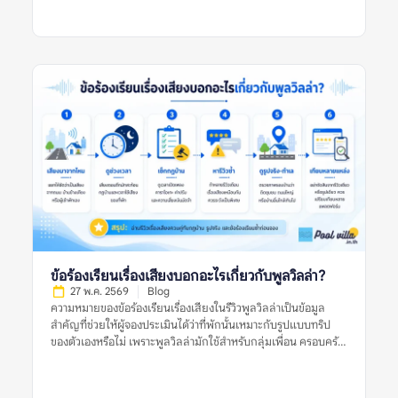
กันว่าค่าใช้จ่ายไม่ถูกแจ้งล่วงหน้า ราคาไม่ชัดเจน เจ้าของอธิบายไม่
ตรงกัน หรือมีการเรียกเก็บเงินเพิ่มหลังเข้าพักโดยไม่มีหลักฐาน
ชัดเจน ดังนั้น ก่อนตัดสินใจจองพูลวิลล่า ควรดูหลายสัญญาณร่วม
กัน ไม่ใช่ตัดสินจากรีวิวเดียว รูปเดียว หรือคำร้องเรียนเดียว ข้อร้อง
เรียนเรื่องค่าใช้จ่ายแฝงของพูลวิลล่าหมายถึงอะไร? ข้อร้องเรียน
เรื่องค่าใช้จ่ายแฝงของพูลวิลล่า หมายถึงรีวิวที่ผู้เข้าพักพูดถึงค่าใช้
จ่ายที่ไม่คาดคิดหรือไม่เข้าใจตั้งแต่แรก เช่น ราคาที่เห็นในประกาศ
ไม่ใช่ราคาสุทธิ มีค่าทำความสะอาดเพิ่ม มีค่าคนเกิน ค่าไฟ ค่าปรับ
เสียงดัง ค่าเตาปิ้งย่าง หรือค่าหักเงินมัดจำหลังเช็กเอาต์ คำว่า “ค่าใช้
จ่ายแฝง” ไม่ได้หมายความว่าทุกรายการเป็นการเอาเปรียบเสมอไป
บางรายการอาจเป็นค่าใช้จ่ายปกติของที่พัก แต่กลายเป็นปัญหา
เพราะสื่อสารไม่ชัดก่อนจอง หรือผู้เข้าพักไม่ได้อ่านเงื่อนไขให้ครบ
รีวิวที่มีประโยชน์ควรบอกชัดว่า ค่าใช้จ่ายนั้นคืออะไร ถูกแจ้งไว้ก่อน
หรือไม่ เกิดขึ้นเพราะเงื่อนไขใด และเจ้าของที่พักอธิบายอย่างไร หาก
รีวิวมีเพียงคำว่า “มีค่าใช้จ่ายแอบแฝง” แต่ไม่บอกบริบท ควรอ่าน
รีวิวอื่นประกอบก่อนสรุป ทำไมข้อร้องเรียนเรื่องค่าใช้จ่ายแฝงจึง
ข้อร้องเรียนเรื่องเสียงบอกอะไรเกี่ยวกับพูลวิลล่า?
สำคัญ? พูลวิลล่ามักเป็นที่พักสำหรับกลุ่มเพื่อน ครอบครัว หรือ
27 พ.ค. 2569
Blog
หลายครอบครัวที่แชร์ค่าใช้จ่ายกัน หากมีค่าใช้จ่ายเพิ่มที่ไม่ได้
ความหมายของข้อร้องเรียนเรื่องเสียงในรีวิวพูลวิลล่าเป็นข้อมูล
วางแผนไว้ อาจทำให้เกิดความไม่พอใจในกลุ่ม หรือทำให้งบประมาณ
สำคัญที่ช่วยให้ผู้จองประเมินได้ว่าที่พักนั้นเหมาะกับรูปแบบทริป
จริงสูงกว่าที่คาด ข้อร้องเรียนเรื่องค่าใช้จ่ายแฝงของพูลวิลล่ายังช่วย
ของตัวเองหรือไม่ เพราะพูลวิลล่ามักใช้สำหรับกลุ่มเพื่อน ครอบครัว
สะท้อนความโปร่งใสของที่พัก หากที่พักแจ้งราคาชัดเจน อธิบาย
หรือการรวมตัวหลายคน ซึ่งมีโอกาสเกิดเสียงจากการพูดคุย เล่นน้ำ
เงื่อนไขครบ และมีหลักฐานก่อนเรียกเก็บเงิน […]
ปิ้งย่าง หรือเปิดเพลงมากกว่าที่พักทั่วไป ข้อร้องเรียนเรื่องเสียงไม่ได้
แปลว่าพูลวิลล่านั้นไม่ดีเสมอไป แต่เป็นสัญญาณที่ควรอ่านให้