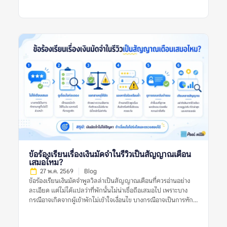
ละเอียดว่าเสียงเกิดจากอะไร ใครเป็นฝ่ายร้องเรียน ที่พักมีกฎบ้าน
ชัดเจนหรือไม่ ใช้เสียงได้ถึงกี่โมง และมีความเสี่ยงเรื่องค่าปรับหรือ
การหักเงินมัดจำหรือเปล่า การตัดสินใจจึงควรดูหลายสัญญาณร่วม
กัน ไม่ใช่ดูจากรีวิวเดียว รูปเดียว หรือคะแนนดาวเพียงอย่างเดียว
ความหมายของข้อร้องเรียนเรื่องเสียงในรีวิวพูลวิลล่าคืออะไร?
ความหมายของข้อร้องเรียนเรื่องเสียงในรีวิวพูลวิลล่า คือข้อมูลที่ผู้
เข้าพักหรือผู้รีวิวพูดถึงปัญหาเกี่ยวกับเสียงระหว่างเข้าพัก เช่น เสียง
ดังจากบ้านข้างเคียง เสียงรถ เสียงสถานบันเทิงใกล้ที่พัก เสียงจาก
กลุ่มผู้เข้าพักเอง หรือการถูกเตือนเรื่องใช้เสียงเกินเวลาที่กำหนด ข้อ
ร้องเรียนเรื่องเสียงอาจสะท้อนหลายอย่าง เช่น ทำเลของบ้านอยู่ใกล้
ชุมชนมาก กฎบ้านเข้มงวด พื้นที่ไม่เหมาะกับปาร์ตี้ หรือที่พักอยู่ใน
โซนที่เสียงจากภายนอกรบกวนการพักผ่อน ในบางกรณี รีวิวเรื่อง
เสียงอาจไม่ได้เกิดจากตัวที่พักไม่ดี แต่เกิดจากผู้เข้าพักไม่อ่านกฎ
บ้านให้ละเอียดก่อนจอง รีวิวที่มีประโยชน์ควรระบุให้ชัดว่าเสียงมา
จากไหน เกิดช่วงเวลาใด และกระทบมากแค่ไหน เช่น “หลัง 22.00
น. ต้องลดเสียง” “บ้านอยู่ติดถนนจึงได้ยินเสียงรถ” หรือ “เพื่อน
ข้อร้องเรียนเรื่องเงินมัดจำในรีวิวเป็นสัญญาณเตือน
บ้านร้องเรียนเมื่อเปิดเพลงดัง” รายละเอียดเหล่านี้ช่วยให้ผู้อ่าน
เสมอไหม?
ประเมินได้ว่าปัญหานั้นเกี่ยวข้องกับทริปของตนหรือไม่ ทำไมข้อร้อง
27 พ.ค. 2569
Blog
เรียนเรื่องเสียงจึงสำคัญก่อนจองพูลวิลล่า? พูลวิลล่ามักมีพื้นที่ส่วน
ข้อร้องเรียนเงินมัดจำพูลวิลล่าเป็นสัญญาณเตือนที่ควรอ่านอย่าง
กลาง สระว่ายน้ำ ลานปิ้งย่าง หรือคาราโอเกะ ซึ่งเป็นกิจกรรมที่เกิด
ละเอียด แต่ไม่ได้แปลว่าที่พักนั้นไม่น่าเชื่อถือเสมอไป เพราะบาง
เสียงได้ง่าย หากผู้เข้าพักต้องการจัดปาร์ตี้ […]
กรณีอาจเกิดจากผู้เข้าพักไม่เข้าใจเงื่อนไข บางกรณีอาจเป็นการหัก
เงินตามกฎที่แจ้งไว้จริง และบางกรณีก็อาจสะท้อนปัญหาการสื่อสาร
หรือความไม่โปร่งใสของเจ้าของที่พัก สิ่งสำคัญคือไม่ควรตัดสินจาก