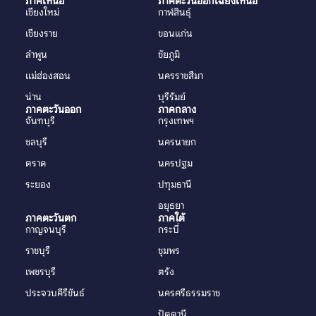
ภาคเหนือ
ภาคตะวันออกเฉียงเหนือ
เชียงใหม่
กาฬสินธุ์
เชียงราย
ขอนแก่น
ลำพูน
ชัยภูมิ
แม่ฮ่องสอน
นครราชสีมา
น่าน
บุรีรัมย์
ภาคตะวันออก
ภาคกลาง
จันทบุรี
กรุงเทพฯ
ชลบุรี
นครนายก
ตราด
นครปฐม
ระยอง
ปทุมธานี
อยุธยา
ภาคตะวันตก
ภาคใต้
กาญจนบุรี
กระบี่
ราชบุรี
ชุมพร
เพชรบุรี
ตรัง
ประจวบคีรีขันธ์
นครศรีธรรมราช
ปัตตานี