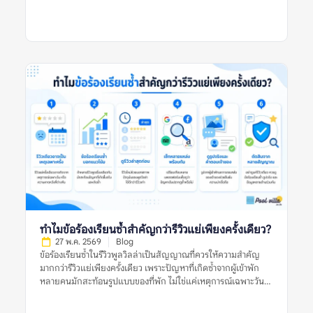
จริงระหว่างใช้งานมากกว่า คำตอบคือ ไม่ควรเชื่อรูปประเภทใด
ประเภทหนึ่งเพียงอย่างเดียว ควรใช้ทั้งรูปจากผู้เข้าพักและรูป
ทางการร่วมกัน แล้วตรวจหลายสัญญาณประกอบ เช่น วันที่ของรีวิว
รูปหลายมุม ข้อร้องเรียนซ้ำ ความสอดคล้องกับรายละเอียดประกาศ
และข้อมูลจากหลายแหล่ง ก่อนตัดสินใจจองพูลวิลล่า ควรเชื่อรูป
จากผู้เข้าพักมากกว่ารูปทางการไหม หมายถึงอะไร? ควรเชื่อรูปจากผู้
เข้าพักมากกว่ารูปทางการไหม หมายถึงการพิจารณาว่ารูปประเภทใด
น่าใช้เป็นข้อมูลประกอบการตัดสินใจมากกว่า ระหว่างรูปที่เจ้าของ
ที่พักหรือแพลตฟอร์มจัดทำอย่างเป็นทางการ กับรูปที่ผู้เข้าพักจริง
ถ่ายและแนบไว้ในรีวิว รูปทางการมักถ่ายด้วยแสงดี มุมดี และจัด
พื้นที่ให้ดูพร้อมที่สุด จึงช่วยให้เห็นภาพรวมของที่พักได้ชัด เช่น
โครงสร้างบ้าน สไตล์การตกแต่ง มุมสระ พื้นที่นั่งเล่น และห้องนอน
หลัก แต่ข้อจำกัดคืออาจไม่สะท้อนสภาพปัจจุบัน หากรูปถ่ายไว้นาน
หรือถ่ายเฉพาะมุมที่ดีที่สุด ส่วนรูปจากผู้เข้าพักมักมีความเป็น
ธรรมชาติมากกว่า เห็นสภาพบ้านตอนใช้งานจริง เช่น สระหลังมีคน
เล่น ห้องน้ำที่ใช้งานจริง พื้นที่ครัว ที่จอดรถ หรือมุมที่รูปทางการไม่
ได้แสดง อย่างไรก็ตาม รูปจากผู้เข้าพักก็มีข้อจำกัดเช่นกัน เพราะ
ทำไมข้อร้องเรียนซ้ำสำคัญกว่ารีวิวแย่เพียงครั้งเดียว?
อาจถ่ายในวันที่แสงไม่ดี มุมไม่สวย หรือสะท้อนเหตุการณ์เฉพาะวัน
27 พ.ค. 2569
Blog
ดังนั้น การเปรียบเทียบรูปทั้งสองประเภทจึงสำคัญกว่าการเลือกเชื่อ
ข้อร้องเรียนซ้ำในรีวิวพูลวิลล่าเป็นสัญญาณที่ควรให้ความสำคัญ
ฝ่ายใดฝ่ายหนึ่งทั้งหมด […]
มากกว่ารีวิวแย่เพียงครั้งเดียว เพราะปัญหาที่เกิดซ้ำจากผู้เข้าพัก
หลายคนมักสะท้อนรูปแบบของที่พัก ไม่ใช่แค่เหตุการณ์เฉพาะวัน
หรือความคาดหวังส่วนตัวของผู้รีวิวคนใดคนหนึ่ง รีวิวแย่หนึ่งรีวิวอาจ
เกิดจากหลายสาเหตุ เช่น ฝนตกในวันเข้าพัก ผู้เข้าพักไม่เข้าใจกฎ