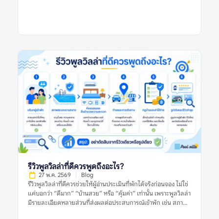
จากราคา ทำเล รูปภาพ หรือข้อมูลที่พักที่มีอยู่ในช่วงเวลานั้น สำหรับ
ผู้จอง สิ่งสำคัญไม่ใช่การเชื่อว่าลิสต์แนะนำใดดีที่สุด แต่คือการใช้ลิ
สต์เหล่านั้นเป็นจุดเริ่มต้น แล้วตรวจสอบต่อด้วยรีวิวล่าสุด รูปจริง
จากผู้เข้าพัก ข้อร้องเรียนซ้ำ กฎบ้าน ค่าใช้จ่ายเพิ่มเติม และข้อมูล
จากหลายแหล่งก่อนตัดสินใจ อย่าตัดสินจากลิสต์เดียว รีวิวเดียว
หรือรูปเดียว เพราะพูลวิลล่าที่เหมาะกับคนหนึ่งอาจไม่เหมาะกับอีก
กลุ่มหนึ่งเสมอไป รายการพูลวิลล่าแนะนำที่น่าสนใจและเชื่อถือได้
หมายถึงอะไร? รายการพูลวิลล่าแนะนำที่น่าสนใจและเชื่อถือได้
หมายถึงรายชื่อที่พักพูลวิลล่าที่ถูกนำเสนอว่าเหมาะแก่การพิจารณา
โดยอาจคัดจากทำเล ราคา ความนิยม รูปภาพ รีวิว สิ่งอำนวยความ
สะดวก หรือความเหมาะสมกับกลุ่มผู้เข้าพักบางประเภท อย่างไร
ก็ตาม คำว่า “แนะนำ” ไม่ได้แปลว่าที่พักนั้นเหมาะกับทุกคน และไม่
ได้รับประกันว่าประสบการณ์เข้าพักจะตรงกับความคาดหวังเสมอไป
เพราะผู้จองแต่ละกลุ่มมีเงื่อนไขต่างกัน เช่น จำนวนคน งบประมาณ
ความต้องการใช้สระ ความต้องการทำอาหาร ความเงียบสงบ หรือ
ความสะดวกในการเดินทาง ลิสต์แนะนำที่มีคุณภาพควรช่วยให้ผู้
อ่านเห็นเกณฑ์การพิจารณา ไม่ใช่แค่บอกว่าที่พักใด “ดีที่สุด” โดย
ไม่มีเหตุผลประกอบ ยิ่งลิสต์อธิบายเกณฑ์ชัดเจน เช่น เหมาะกับ
รีวิวพูลวิลล่าที่ดีควรพูดถึงอะไร?
ครอบครัว […]
27 พ.ค. 2569
Blog
รีวิวพูลวิลล่าที่ดีควรช่วยให้ผู้อ่านประเมินที่พักได้จริงก่อนจอง ไม่ใช่
แค่บอกว่า “ดีมาก” “บ้านสวย” หรือ “คุ้มค่า” เท่านั้น เพราะพูลวิลล่า
มีรายละเอียดหลายส่วนที่ส่งผลต่อประสบการณ์เข้าพัก เช่น สภาพ
สระ ห้องนอน ห้องน้ำ ความสะอาด ทำเล กฎบ้าน ค่าใช้จ่ายเพิ่มเติม