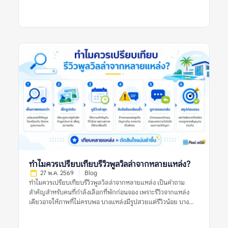
บ้าน ความคาดหวังสูงเกินจริง หรือปัญหาเฉพาะครั้งที่ได้รับการ
แก้ไขแล้ว แต่ถ้าหลายรีวิวพูดถึงเรื่องเดียวกัน เช่น สระไม่สะอาด
แอร์ไม่เย็น ห้องนอนไม่ตรงรูป คืนเงินมัดจำช้า หรือมีค่าใช้จ่ายไม่
ชัดเจน ข้อมูลเหล่านี้ควรถูกมองเป็นสัญญาณเตือนที่ต้องตรวจสอบ
ก่อนจอง การอ่านรีวิวพูลวิลล่าอย่างรอบคอบจึงไม่ใช่การหารีวิวที่ดี
ที่สุดหรือแย่ที่สุด แต่คือการดูแนวโน้มจากหลายรีวิว หลายช่วงเวลา
และหลายแหล่งข้อมูลร่วมกัน ข้อร้องเรียนซ้ำในรีวิวพูลวิลล่าหมาย
ถึงอะไร? ข้อร้องเรียนซ้ำในรีวิวพูลวิลล่า หมายถึงปัญหาเดียวกัน
หรือปัญหาคล้ายกันที่ปรากฏในรีวิวจากผู้เข้าพักหลายคน เช่น หลาย
คนบอกว่าสระน้ำขุ่น หลายรีวิวพูดถึงห้องน้ำมีกลิ่น หรือหลายแหล่ง
ระบุว่าเจ้าของที่พักตอบช้าเมื่อเกิดปัญหา ข้อร้องเรียนซ้ำมีน้ำหนัก
มากกว่ารีวิวแย่เดี่ยว ๆ เพราะช่วยบอกว่าปัญหานั้นอาจไม่ได้เกิดขึ้น
แบบบังเอิญ แต่เป็นสิ่งที่พบได้บ่อยหรือยังไม่ได้รับการแก้ไขอย่าง
จริงจัง ตัวอย่างข้อร้องเรียนซ้ำที่ควรระวัง ได้แก่: รีวิวแย่หนึ่งรีวิวอาจ
เป็นเพียงประสบการณ์เฉพาะครั้ง แต่ข้อร้องเรียนซ้ำในรีวิวพูลวิลล่า
ควรถูกใช้เป็นข้อมูลสำคัญในการประเมินความเสี่ยงก่อนจอง ทำไม
ข้อร้องเรียนซ้ำจึงสำคัญกว่ารีวิวแย่ครั้งเดียว? รีวิวแย่เพียงครั้งเดียว
ทำไมควรเปรียบเทียบรีวิวพูลวิลล่าจากหลายแหล่ง?
อาจสะท้อนปัญหาจริง แต่ยังไม่เพียงพอที่จะสรุปว่าที่พักมีมาตรฐาน
27 พ.ค. 2569
Blog
ไม่ดีเสมอไป ผู้เข้าพักแต่ละคนมีความคาดหวังต่างกัน บางคนอาจให้
ทำไมควรเปรียบเทียบรีวิวพูลวิลล่าจากหลายแหล่ง เป็นคำถาม
คะแนนต่ำเพราะไม่พอใจกฎบ้าน บางคนอาจเจอเหตุการณ์เฉพาะวัน
สำคัญสำหรับคนที่กำลังเลือกที่พักก่อนจอง เพราะรีวิวจากแหล่ง
เช่น ฝนตก ไฟดับชั่วคราว หรือแม่บ้านเข้าทำความสะอาดล่าช้า แต่ถ้า
เดียวอาจให้ภาพที่ไม่ครบพอ บางแหล่งมีรูปสวยแต่รีวิวน้อย บาง
ปัญหาเดิมปรากฏซ้ำหลายครั้ง โดยเฉพาะในรีวิวล่าสุดหรือในหลาย
แหล่งมีคะแนนดีแต่รีวิวเก่า และบางแหล่งอาจมีข้อร้องเรียนที่ไม่
แพลตฟอร์ม นั่นอาจบอกได้ว่าที่พักมีจุดอ่อนที่ยังคงอยู่ เช่น ระบบ
ปรากฏในแพลตฟอร์มอื่น การเปรียบเทียบหลายแหล่งช่วยให้เห็น