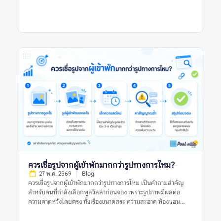
และการดูแลของเจ้าของที่พัก รีวิวที่มีประโยชน์ควรให้ข้อมูลชัดเจน
มีบริบท และช่วยให้ผู้อ่านเห็นทั้งข้อดีและข้อจำกัดของที่พัก อย่างไร
ก็ตาม ผู้จองไม่ควรตัดสินจากรีวิวเดียว รูปเดียว หรือคะแนนดาว
เพียงอย่างเดียว ควรดูหลายสัญญาณร่วมกัน ทั้งรูปจริงจากผู้เข้าพัก
ความสดใหม่ของรีวิว ข้อร้องเรียนซ้ำ และข้อมูลจากหลายแหล่งก่อน
ตัดสินใจ รีวิวพูลวิลล่าที่ดีหมายถึงอะไร? รีวิวพูลวิลล่าที่ดี คือรีวิวที่
ให้ข้อมูลเพียงพอสำหรับการตัดสินใจ ไม่ได้มีประโยชน์แค่เพราะให้
คะแนนสูง แต่ต้องบอกให้ชัดว่าที่พักดีในด้านใด มีข้อจำกัดอะไร
และเหมาะกับผู้เข้าพักแบบไหน รีวิวที่ดีควรตอบคำถามสำคัญ เช่น
บ้านตรงกับรูปไหม สระสะอาดหรือเปล่า ห้องนอนพอสำหรับจำนวน
คนจริงไหม ห้องน้ำใช้งานสะดวกไหม ทำเลเดินทางง่ายหรือไม่ และมี
ค่าใช้จ่ายเพิ่มเติมที่ควรรู้ก่อนจองหรือเปล่า ตัวอย่างรีวิวที่มีประโยชน์
คือรีวิวที่บอกว่า “ไป 10 คน ห้องนอนพอดี เตียงเสริมใช้ได้ สระน้ำ
สะอาด แต่ทางเข้าค่อนข้างแคบ ควรใช้รถส่วนตัว” รีวิวแบบนี้ช่วยให้
ผู้อ่านประเมินได้ดีกว่าคำสั้น ๆ […]
ควรเชื่อรูปจากผู้เข้าพักมากกว่ารูปทางการไหม?
27 พ.ค. 2569
Blog
ควรเชื่อรูปจากผู้เข้าพักมากกว่ารูปทางการไหม เป็นคำถามสำคัญ
สำหรับคนที่กำลังเลือกพูลวิลล่าก่อนจอง เพราะรูปภาพมีผลต่อ
ความคาดหวังโดยตรง ทั้งเรื่องขนาดสระ ความสะอาด ห้องนอน
ห้องน้ำ พื้นที่ส่วนกลาง และบรรยากาศโดยรวม รูปทางการมักช่วย
ให้เห็นภาพที่พักในมุมที่ดีที่สุด ส่วนรูปจากผู้เข้าพักมักสะท้อนสภาพ