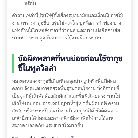
หรือไม่
คำถามเหล่านี้ช่วยให้รู้ทั้งเรื่องสุขอนามัยและเงื่อนไขการใช้
งาน เพราะจากุซซี่บางรุ่นไม่ควรใส่สบู่หรือสารทำฟอง บาง
แห่งห้ามใช้งานหลังเวลาที่กำหนด และบางแห่งคิดค่าเสีย
หายหากระบบอุดตันจากการใช้งานผิดประเภท
ข้อผิดพลาดที่พบบ่อยก่อนใช้จากุซ
ซี่ในพูลวิลล่า
หลายคนมองจากุซซี่เป็นเพียงจุดถ่ายรูปหรือพื้นที่ผ่อน
คลาย จึงละเลยการตรวจพื้นฐานก่อนใช้งาน ทั้งที่จากุซซี่
เป็นจุดที่ผู้เข้าพักต้องสัมผัสน้ำและพื้นผิวโดยตรง หากไม่
เช็กให้รอบคอบ อาจเจอปัญหาน้ำขุ่น กลิ่นผิดปกติ คราบ
สะสม หรือระบบหัวเจ็ตทำงานไม่สมบูรณ์ได้ ข้อผิดพลาด
เหล่านี้พบได้บ่อยและควรหลีกเลี่ยง เพื่อให้การใช้งาน
สะอาด ปลอดภัย และสบายใจมากขึ้น