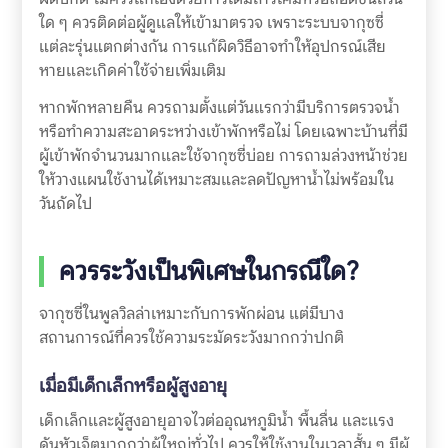
ใด ๆ ควรติดต่อผู้ดูแลให้เข้ามาตรวจ เพราะระบบจากุซซี่
แต่ละรุ่นแตกต่างกัน การแก้ผิดวิธีอาจทำให้อุปกรณ์เสีย
หายและเกิดค่าใช้จ่ายเพิ่มเติม
หากพักหลายคืน ควรถามตั้งแต่วันแรกว่ามีบริการตรวจน้ำ
หรือทำความสะอาดระหว่างเข้าพักหรือไม่ โดยเฉพาะบ้านที่มี
ผู้เข้าพักจำนวนมากและใช้จากุซซี่บ่อย การถามล่วงหน้าช่วย
ให้วางแผนใช้งานได้เหมาะสมและลดปัญหาน้ำไม่พร้อมใน
วันถัดไป
ควรระวังเป็นพิเศษในกรณีใด?
จากุซซี่ในพูลวิลล่าเหมาะกับการพักผ่อน แต่มีบาง
สถานการณ์ที่ควรใช้ความระมัดระวังมากกว่าปกติ
เมื่อมีเด็กเล็กหรือผู้สูงอายุ
เด็กเล็กและผู้สูงอายุอาจไวต่ออุณหภูมิน้ำ พื้นลื่น และแรง
ดันหัวเจ็ตมากกว่าผู้ใหญ่ทั่วไป ควรให้ใช้งานในเวลาสั้น ๆ มีผู้