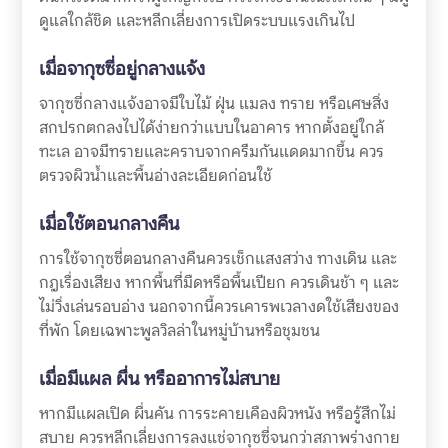
ดูแลใกล้ชิด และหลีกเลี่ยงการเปิดระบบแรงเกินไป
เมื่อจากุซซี่อยู่กลางแจ้ง
จากุซซี่กลางแจ้งอาจมีใบไม้ ฝุ่น แมลง ทราย หรือเศษสิ่ง
สกปรกตกลงไปได้ง่ายกว่าแบบในอาคาร หากตั้งอยู่ใกล้
ทะเล อาจมีทรายและคราบจากครีมกันแดดมากขึ้น ควร
ตรวจผิวน้ำและพื้นอ่างละเอียดก่อนใช้
เมื่อใช้ตอนกลางคืน
การใช้จากุซซี่ตอนกลางคืนควรเช็กแสงสว่าง ทางเดิน และ
กฎเรื่องเสียง หากพื้นที่มืดหรือพื้นเปียก ควรเดินช้า ๆ และ
ไม่วิ่งเล่นรอบอ่าง นอกจากนี้ควรเคารพเวลางดใช้เสียงของ
ที่พัก โดยเฉพาะพูลวิลล่าในหมู่บ้านหรือชุมชน
เมื่อมีแผล ผื่น หรืออาการไม่สบาย
หากมีแผลเปิด ผื่นคัน การระคายเคืองผิวหนัง หรือรู้สึกไม่
สบาย ควรหลีกเลี่ยงการลงแช่จากุซซี่จนกว่าสภาพร่างกาย