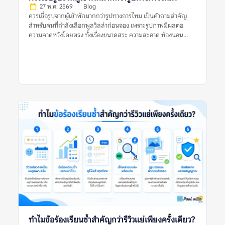
27 พ.ค. 2569
Blog
ควรเชื่อรูปจากผู้เข้าพักมากกว่ารูปทางการไหม เป็นคำถามสำคัญ
สำหรับคนที่กำลังเลือกพูลวิลล่าก่อนจอง เพราะรูปภาพมีผลต่อ
ความคาดหวังโดยตรง ทั้งเรื่องขนาดสระ ความสะอาด ห้องนอน
ห้องน้ำ พื้นที่ส่วนกลาง และบรรยากาศโดยรวม รูปทางการมักช่วย
ให้เห็นภาพที่พักในมุมที่ดีที่สุด ส่วนรูปจากผู้เข้าพักมักสะท้อนสภาพ
จริงระหว่างใช้งานมากกว่า คำตอบคือ ไม่ควรเชื่อรูปประเภทใด
ประเภทหนึ่งเพียงอย่างเดียว ควรใช้ทั้งรูปจากผู้เข้าพักและรูป
ทางการร่วมกัน แล้วตรวจหลายสัญญาณประกอบ เช่น วันที่ของรีวิว
รูปหลายมุม ข้อร้องเรียนซ้ำ ความสอดคล้องกับรายละเอียดประกาศ
และข้อมูลจากหลายแหล่ง ก่อนตัดสินใจจองพูลวิลล่า ควรเชื่อรูป
จากผู้เข้าพักมากกว่ารูปทางการไหม หมายถึงอะไร? ควรเชื่อรูปจากผู้
เข้าพักมากกว่ารูปทางการไหม หมายถึงการพิจารณาว่ารูปประเภทใด
น่าใช้เป็นข้อมูลประกอบการตัดสินใจมากกว่า ระหว่างรูปที่เจ้าของ
ที่พักหรือแพลตฟอร์มจัดทำอย่างเป็นทางการ กับรูปที่ผู้เข้าพักจริง
ถ่ายและแนบไว้ในรีวิว รูปทางการมักถ่ายด้วยแสงดี มุมดี และจัด
พื้นที่ให้ดูพร้อมที่สุด จึงช่วยให้เห็นภาพรวมของที่พักได้ชัด เช่น
โครงสร้างบ้าน สไตล์การตกแต่ง มุมสระ พื้นที่นั่งเล่น และห้องนอน
หลัก แต่ข้อจำกัดคืออาจไม่สะท้อนสภาพปัจจุบัน หากรูปถ่ายไว้นาน
หรือถ่ายเฉพาะมุมที่ดีที่สุด ส่วนรูปจากผู้เข้าพักมักมีความเป็น
ธรรมชาติมากกว่า เห็นสภาพบ้านตอนใช้งานจริง เช่น สระหลังมีคน
เล่น ห้องน้ำที่ใช้งานจริง พื้นที่ครัว ที่จอดรถ หรือมุมที่รูปทางการไม่
ได้แสดง อย่างไรก็ตาม รูปจากผู้เข้าพักก็มีข้อจำกัดเช่นกัน เพราะ
ทำไมข้อร้องเรียนซ้ำสำคัญกว่ารีวิวแย่เพียงครั้งเดียว?