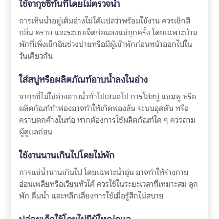
ใช้จากุซซี่ทันทีโดยไม่ตรวจน้ำ
การเห็นน้ำอยู่เต็มอ่างไม่ได้แปลว่าพร้อมใช้งาน ควรเช็กสี
กลิ่น คราบ และระบบเจ็ตก่อนลงแช่ทุกครั้ง โดยเฉพาะบ้าน
พักที่เพิ่งเช็กอินช่วงบ่ายหรือมีผู้เข้าพักก่อนหน้าออกไปใน
วันเดียวกัน
ใส่สบู่หรือผลิตภัณฑ์อาบน้ำลงในอ่าง
จากุซซี่ไม่ใช่อ่างอาบน้ำทั่วไปเสมอไป การใส่สบู่ แชมพู หรือ
ผลิตภัณฑ์ทำฟองอาจทำให้เกิดฟองล้น ระบบอุดตัน หรือ
คราบตกค้างในท่อ หากต้องการใช้ผลิตภัณฑ์ใด ๆ ควรถาม
ผู้ดูแลก่อน
ใช้งานนานเกินไปโดยไม่พัก
การแช่น้ำนานเกินไป โดยเฉพาะน้ำอุ่น อาจทำให้ร่างกาย
อ่อนเพลียหรือเวียนหัวได้ ควรใช้ในระยะเวลาที่เหมาะสม ลุก
พัก ดื่มน้ำ และหลีกเลี่ยงการใช้เมื่อรู้สึกไม่สบาย