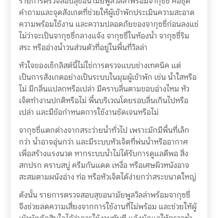
รายการตรวจสอบสุขอนามัยพูลวิลล่าพร้อมจากุซซี่ คือชุด
คำถามและจุดสังเกตที่ช่วยให้ผู้เข้าพักประเมินความสะอาด
ความพร้อมใช้งาน และความปลอดภัยของจากุซซี่ก่อนลงแช่
ไม่ว่าจะเป็นจากุซซี่กลางแจ้ง จากุซซี่ในห้องน้ำ จากุซซี่ริม
สระ หรืออ่างน้ำวนส่วนตัวที่อยู่ในพื้นที่วิลล่า
หัวใจของเช็กลิสต์นี้ไม่ใช่การตรวจแบบช่างเทคนิค แต่
เป็นการสังเกตอย่างเป็นระบบในมุมผู้เข้าพัก เช่น น้ำใสหรือ
ไม่ มีกลิ่นแปลกหรือเปล่า มีคราบลื่นตามขอบอ่างไหม หัว
เจ็ตทำงานปกติหรือไม่ พื้นบริเวณโดยรอบลื่นเกินไปหรือ
เปล่า และมีข้อกำหนดการใช้งานชัดเจนหรือไม่
จากุซซี่แตกต่างจากสระว่ายน้ำทั่วไป เพราะมักมีพื้นที่เล็ก
กว่า น้ำอาจอุ่นกว่า และมีระบบหัวเจ็ตที่พ่นน้ำหรืออากาศ
เพื่อสร้างแรงนวด หากระบบน้ำไม่ได้รับการดูแลดีพอ สิ่ง
สกปรก คราบสบู่ ครีมกันแดด เหงื่อ หรือเศษผิวหนังอาจ
สะสมตามผนังอ่าง ท่อ หรือหัวเจ็ตได้ง่ายกว่าสระขนาดใหญ่
ดังนั้น รายการตรวจสอบสุขอนามัยพูลวิลล่าพร้อมจากุซซี่
จึงช่วยลดความเสี่ยงจากการใช้งานที่ไม่พร้อม และช่วยให้ผู้