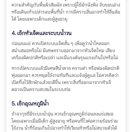
ความสำคัญกับพื้นผิวสัมผัส เพราะผู้ใช้มักนั่งพิง จับขอบอ่าง
หรือเดินเท้าเปล่ารอบพื้นที่น้ำ การมีคราบลื่นอาจทำให้ลื่นล้ม
ได้ โดยเฉพาะเด็กและผู้สูงอายุ
4. เช็กหัวเจ็ตและระบบน้ำวน
ก่อนลงแช่ ควรเปิดระบบเจ็ตสั้น ๆ เพื่อดูว่าน้ำไหลออก
สม่ำเสมอหรือไม่ มีเศษคราบออกมาจากหัวเจ็ตไหม เสียง
เครื่องผิดปกติหรือเปล่า และมีแรงดันรุนแรงเกินไปหรือไม่
หากเปิดระบบแล้วมีเศษสีน้ำตาล คราบดำ หรือฟองผิดปกติ
พุ่งออกมา ควรหยุดใช้งานทันทีและแจ้งผู้ดูแล ไม่ควรคิดว่า
เปิดทิ้งไว้สักพักแล้วจะดีขึ้น เพราะสิ่งที่ออกมาจากหัวเจ็
ตอาจเป็นคราบสะสมในระบบท่อ
5. เช็กอุณหภูมิน้ำ
ถ้าจากุซซี่มีระบบน้ำอุ่น ควรเช็กอุณหภูมิก่อนลงแช่เสมอ
โดยเฉพาะเมื่อมีเด็ก ผู้สูงอายุ หรือคนที่ไวต่อความร้อนร่วม
ใช้งาน น้ำที่ร้อนเกินไปอาจทำให้เวียนหัวหรือไม่สบายตัวได้