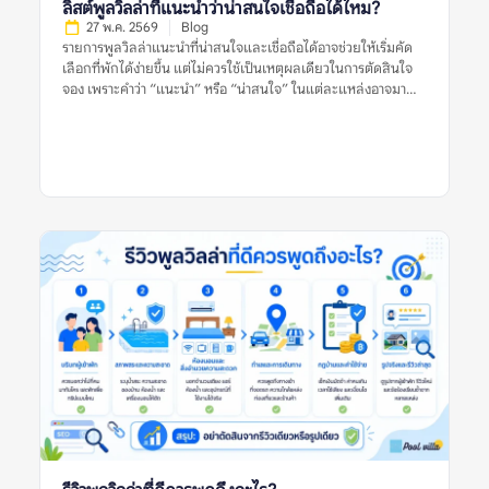
ลิสต์พูลวิลล่าที่แนะนำว่าน่าสนใจเชื่อถือได้ไหม?
27 พ.ค. 2569
Blog
รายการพูลวิลล่าแนะนำที่น่าสนใจและเชื่อถือได้อาจช่วยให้เริ่มคัด
เลือกที่พักได้ง่ายขึ้น แต่ไม่ควรใช้เป็นเหตุผลเดียวในการตัดสินใจ
จอง เพราะคำว่า “แนะนำ” หรือ “น่าสนใจ” ในแต่ละแหล่งอาจมา
จากเกณฑ์ที่ต่างกัน บางลิสต์อาจคัดจากความนิยม บางลิสต์อาจดู
จากราคา ทำเล รูปภาพ หรือข้อมูลที่พักที่มีอยู่ในช่วงเวลานั้น สำหรับ
ผู้จอง สิ่งสำคัญไม่ใช่การเชื่อว่าลิสต์แนะนำใดดีที่สุด แต่คือการใช้ลิ
สต์เหล่านั้นเป็นจุดเริ่มต้น แล้วตรวจสอบต่อด้วยรีวิวล่าสุด รูปจริง
จากผู้เข้าพัก ข้อร้องเรียนซ้ำ กฎบ้าน ค่าใช้จ่ายเพิ่มเติม และข้อมูล
จากหลายแหล่งก่อนตัดสินใจ อย่าตัดสินจากลิสต์เดียว รีวิวเดียว
หรือรูปเดียว เพราะพูลวิลล่าที่เหมาะกับคนหนึ่งอาจไม่เหมาะกับอีก
กลุ่มหนึ่งเสมอไป รายการพูลวิลล่าแนะนำที่น่าสนใจและเชื่อถือได้
หมายถึงอะไร? รายการพูลวิลล่าแนะนำที่น่าสนใจและเชื่อถือได้
หมายถึงรายชื่อที่พักพูลวิลล่าที่ถูกนำเสนอว่าเหมาะแก่การพิจารณา
โดยอาจคัดจากทำเล ราคา ความนิยม รูปภาพ รีวิว สิ่งอำนวยความ
สะดวก หรือความเหมาะสมกับกลุ่มผู้เข้าพักบางประเภท อย่างไร
ก็ตาม คำว่า “แนะนำ” ไม่ได้แปลว่าที่พักนั้นเหมาะกับทุกคน และไม่
ได้รับประกันว่าประสบการณ์เข้าพักจะตรงกับความคาดหวังเสมอไป
เพราะผู้จองแต่ละกลุ่มมีเงื่อนไขต่างกัน เช่น จำนวนคน งบประมาณ
ความต้องการใช้สระ ความต้องการทำอาหาร ความเงียบสงบ หรือ
ความสะดวกในการเดินทาง ลิสต์แนะนำที่มีคุณภาพควรช่วยให้ผู้
อ่านเห็นเกณฑ์การพิจารณา ไม่ใช่แค่บอกว่าที่พักใด “ดีที่สุด” โดย
ไม่มีเหตุผลประกอบ ยิ่งลิสต์อธิบายเกณฑ์ชัดเจน เช่น เหมาะกับ