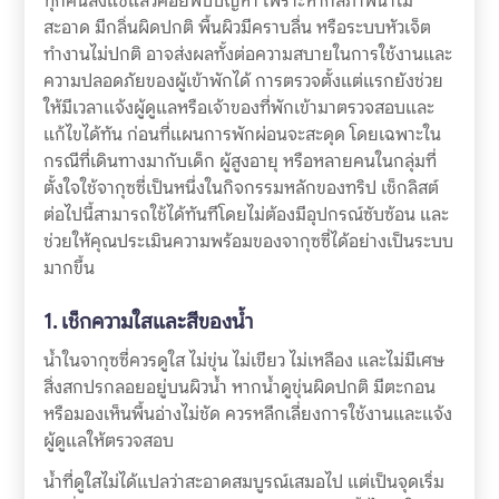
ทุกคนลงแช่แล้วค่อยพบปัญหา เพราะหากสภาพน้ำไม่
สะอาด มีกลิ่นผิดปกติ พื้นผิวมีคราบลื่น หรือระบบหัวเจ็ต
ทำงานไม่ปกติ อาจส่งผลทั้งต่อความสบายในการใช้งานและ
ความปลอดภัยของผู้เข้าพักได้ การตรวจตั้งแต่แรกยังช่วย
ให้มีเวลาแจ้งผู้ดูแลหรือเจ้าของที่พักเข้ามาตรวจสอบและ
แก้ไขได้ทัน ก่อนที่แผนการพักผ่อนจะสะดุด โดยเฉพาะใน
กรณีที่เดินทางมากับเด็ก ผู้สูงอายุ หรือหลายคนในกลุ่มที่
ตั้งใจใช้จากุซซี่เป็นหนึ่งในกิจกรรมหลักของทริป เช็กลิสต์
ต่อไปนี้สามารถใช้ได้ทันทีโดยไม่ต้องมีอุปกรณ์ซับซ้อน และ
ช่วยให้คุณประเมินความพร้อมของจากุซซี่ได้อย่างเป็นระบบ
มากขึ้น
1. เช็กความใสและสีของน้ำ
น้ำในจากุซซี่ควรดูใส ไม่ขุ่น ไม่เขียว ไม่เหลือง และไม่มีเศษ
สิ่งสกปรกลอยอยู่บนผิวน้ำ หากน้ำดูขุ่นผิดปกติ มีตะกอน
หรือมองเห็นพื้นอ่างไม่ชัด ควรหลีกเลี่ยงการใช้งานและแจ้ง
ผู้ดูแลให้ตรวจสอบ
น้ำที่ดูใสไม่ได้แปลว่าสะอาดสมบูรณ์เสมอไป แต่เป็นจุดเริ่ม