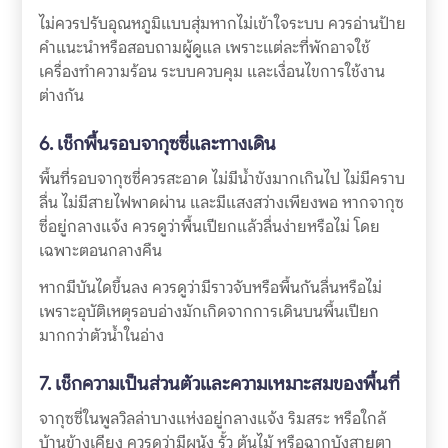
ไม่ควรปรับอุณหภูมิแบบสุ่มหากไม่เข้าใจระบบ ควรอ่านป้าย
คำแนะนำหรือสอบถามผู้ดูแล เพราะแต่ละที่พักอาจใช้
เครื่องทำความร้อน ระบบควบคุม และเงื่อนไขการใช้งาน
ต่างกัน
6. เช็กพื้นรอบจากุซซี่และทางเดิน
พื้นที่รอบจากุซซี่ควรสะอาด ไม่มีน้ำขังมากเกินไป ไม่มีคราบ
ลื่น ไม่มีสายไฟพาดผ่าน และมีแสงสว่างเพียงพอ หากจากุซ
ซี่อยู่กลางแจ้ง ควรดูว่าพื้นเปียกแล้วลื่นง่ายหรือไม่ โดย
เฉพาะตอนกลางคืน
หากมีบันไดขึ้นลง ควรดูว่ามีราวจับหรือพื้นกันลื่นหรือไม่
เพราะอุบัติเหตุรอบอ่างมักเกิดจากการเดินบนพื้นเปียก
มากกว่าตัวน้ำในอ่าง
7. เช็กความเป็นส่วนตัวและความเหมาะสมของพื้นที่
จากุซซี่ในพูลวิลล่าบางแห่งอยู่กลางแจ้ง ริมสระ หรือใกล้
บ้านข้างเคียง ควรดูว่ามีผนัง รั้ว ต้นไม้ หรือฉากบังสายตา