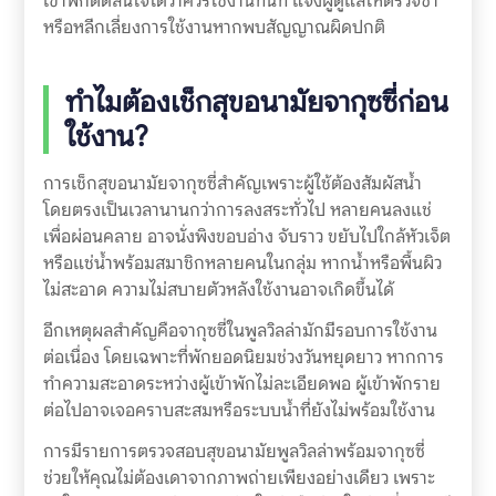
เข้าพักตัดสินใจได้ว่าควรใช้งานทันที แจ้งผู้ดูแลให้ตรวจซ้ำ
หรือหลีกเลี่ยงการใช้งานหากพบสัญญาณผิดปกติ
ทำไมต้องเช็กสุขอนามัยจากุซซี่ก่อน
ใช้งาน?
การเช็กสุขอนามัยจากุซซี่สำคัญเพราะผู้ใช้ต้องสัมผัสน้ำ
โดยตรงเป็นเวลานานกว่าการลงสระทั่วไป หลายคนลงแช่
เพื่อผ่อนคลาย อาจนั่งพิงขอบอ่าง จับราว ขยับไปใกล้หัวเจ็ต
หรือแช่น้ำพร้อมสมาชิกหลายคนในกลุ่ม หากน้ำหรือพื้นผิว
ไม่สะอาด ความไม่สบายตัวหลังใช้งานอาจเกิดขึ้นได้
อีกเหตุผลสำคัญคือจากุซซี่ในพูลวิลล่ามักมีรอบการใช้งาน
ต่อเนื่อง โดยเฉพาะที่พักยอดนิยมช่วงวันหยุดยาว หากการ
ทำความสะอาดระหว่างผู้เข้าพักไม่ละเอียดพอ ผู้เข้าพักราย
ต่อไปอาจเจอคราบสะสมหรือระบบน้ำที่ยังไม่พร้อมใช้งาน
การมีรายการตรวจสอบสุขอนามัยพูลวิลล่าพร้อมจากุซซี่
ช่วยให้คุณไม่ต้องเดาจากภาพถ่ายเพียงอย่างเดียว เพราะ