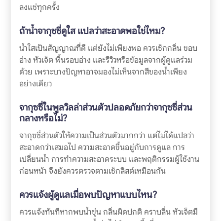
ลงแช่ทุกครั้ง
ถ้าน้ำจากุซซี่ดูใส แปลว่าสะอาดพอใช่ไหม?
น้ำใสเป็นสัญญาณที่ดี แต่ยังไม่เพียงพอ ควรเช็กกลิ่น ขอบ
อ่าง หัวเจ็ต พื้นรอบอ่าง และรีวิวหรือข้อมูลจากผู้ดูแลร่วม
ด้วย เพราะบางปัญหาอาจมองไม่เห็นจากสีของน้ำเพียง
อย่างเดียว
จากุซซี่ในพูลวิลล่าส่วนตัวปลอดภัยกว่าจากุซซี่ส่วน
กลางหรือไม่?
จากุซซี่ส่วนตัวให้ความเป็นส่วนตัวมากกว่า แต่ไม่ได้แปลว่า
สะอาดกว่าเสมอไป ความสะอาดขึ้นอยู่กับการดูแล การ
เปลี่ยนน้ำ การทำความสะอาดระบบ และพฤติกรรมผู้ใช้งาน
ก่อนหน้า จึงยังควรตรวจตามเช็กลิสต์เหมือนกัน
ควรแจ้งผู้ดูแลเมื่อพบปัญหาแบบไหน?
ควรแจ้งทันทีหากพบน้ำขุ่น กลิ่นผิดปกติ คราบลื่น หัวเจ็ตมี