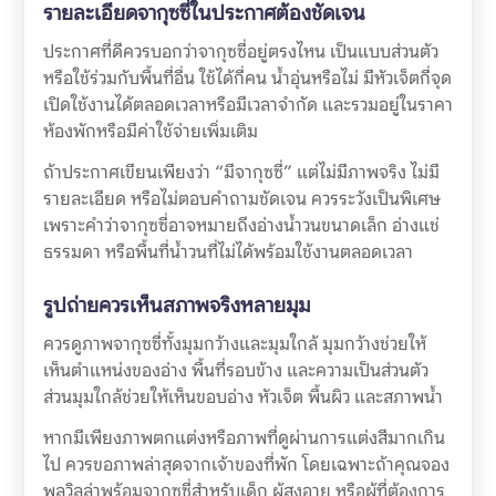
รายละเอียดจากุซซี่ในประกาศต้องชัดเจน
ประกาศที่ดีควรบอกว่าจากุซซี่อยู่ตรงไหน เป็นแบบส่วนตัว
หรือใช้ร่วมกับพื้นที่อื่น ใช้ได้กี่คน น้ำอุ่นหรือไม่ มีหัวเจ็ตกี่จุด
เปิดใช้งานได้ตลอดเวลาหรือมีเวลาจำกัด และรวมอยู่ในราคา
ห้องพักหรือมีค่าใช้จ่ายเพิ่มเติม
ถ้าประกาศเขียนเพียงว่า “มีจากุซซี่” แต่ไม่มีภาพจริง ไม่มี
รายละเอียด หรือไม่ตอบคำถามชัดเจน ควรระวังเป็นพิเศษ
เพราะคำว่าจากุซซี่อาจหมายถึงอ่างน้ำวนขนาดเล็ก อ่างแช่
ธรรมดา หรือพื้นที่น้ำวนที่ไม่ได้พร้อมใช้งานตลอดเวลา
รูปถ่ายควรเห็นสภาพจริงหลายมุม
ควรดูภาพจากุซซี่ทั้งมุมกว้างและมุมใกล้ มุมกว้างช่วยให้
เห็นตำแหน่งของอ่าง พื้นที่รอบข้าง และความเป็นส่วนตัว
ส่วนมุมใกล้ช่วยให้เห็นขอบอ่าง หัวเจ็ต พื้นผิว และสภาพน้ำ
หากมีเพียงภาพตกแต่งหรือภาพที่ดูผ่านการแต่งสีมากเกิน
ไป ควรขอภาพล่าสุดจากเจ้าของที่พัก โดยเฉพาะถ้าคุณจอง
พูลวิลล่าพร้อมจากุซซี่สำหรับเด็ก ผู้สูงอายุ หรือผู้ที่ต้องการ