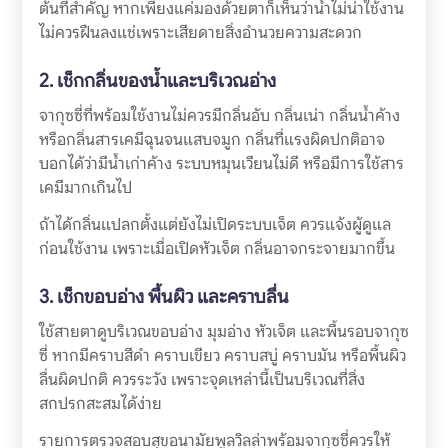
ต้นที่สำคัญ หากเพียงแค่มองด้วยตาก็เห็นว่าน้ำไม่น่าใช้งาน
ไม่ควรฝืนลงแช่เพราะเสียดายสิ่งอำนวยความสะดวก
2. เช็กกลิ่นของน้ำและบริเวณอ่าง
จากุซซี่ที่พร้อมใช้งานไม่ควรมีกลิ่นอับ กลิ่นเน่า กลิ่นน้ำค้าง
หรือกลิ่นสารเคมีฉุนจนแสบจมูก กลิ่นที่แรงผิดปกติอาจ
บอกได้ว่ามีน้ำเก่าค้าง ระบบหมุนเวียนไม่ดี หรือมีการใช้สาร
เคมีมากเกินไป
ถ้าได้กลิ่นแปลกตั้งแต่ยังไม่เปิดระบบเจ็ต ควรแจ้งผู้ดูแล
ก่อนใช้งาน เพราะเมื่อเปิดหัวเจ็ต กลิ่นอาจกระจายมากขึ้น
3. เช็กขอบอ่าง พื้นผิว และคราบลื่น
ใช้สายตาดูบริเวณขอบอ่าง มุมอ่าง หัวเจ็ต และพื้นรอบจากุซ
ซี่ หากมีคราบสีดำ คราบเขียว คราบสบู่ คราบมัน หรือพื้นผิว
ลื่นผิดปกติ ควรระวัง เพราะจุดเหล่านี้เป็นบริเวณที่สิ่ง
สกปรกสะสมได้ง่าย
รายการตรวจสอบสุขอนามัยพูลวิลล่าพร้อมจากุซซี่ควรให้