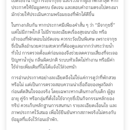
เปิดใช้งาน กฎการใช้จากุซซี่ และรีวิวจากผู้เข้าพักล่าสุด หาก
ประกาศให้ข้อมูลครบ ชัดเจน และตอบคำถามตรงไปตรงมา
มักช่วยให้ประเมินความพร้อมของที่พักได้ดีขึ้น
ในทางกลับกัน หากประกาศมีเพียงคำสั้น ๆ ว่า “มีจากุซซี่”
แต่ไม่มีภาพใกล้ ไม่มีรายละเอียดเรื่องสุขอนามัย หรือ
เจ้าของที่พักตอบไม่ชัดเจน ควรระวังเป็นพิเศษ เพราะจากุซ
ซี่เป็นสิ่งอำนวยความสะดวกที่ต้องดูแลมากกว่าสระว่ายน้ำ
ทั่วไป การตรวจตั้งแต่ก่อนจองจึงช่วยลดความเสี่ยงที่จะเจอ
ปัญหาน้ำขุ่น กลิ่นผิดปกติ ระบบหัวเจ็ตไม่ทำงาน หรือมีค่า
ใช้จ่ายเพิ่มเติมที่ไม่ได้แจ้งไว้ล่วงหน้า
การอ่านประกาศอย่างละเอียดจึงไม่ใช่แค่การดูว่าที่พักสวย
หรือไม่ แต่เป็นการตรวจสอบความน่าเชื่อถือของพูลวิลล่า
ก่อนตัดสินใจจองจริง โดยเฉพาะหากเดินทางกับเด็ก ผู้สูง
อายุ คู่รัก หรือกลุ่มที่ตั้งใจใช้จากุซซี่เป็นกิจกรรมหลักของ
ทริป ควรเก็บหลักฐานการสนทนา รายละเอียดเงื่อนไข และ
ภาพประกาศไว้เสมอ เพื่อใช้ยืนยันหากสภาพจริงไม่ตรงกับ
ข้อมูลที่แจ้งไว้ก่อนเข้าพัก.