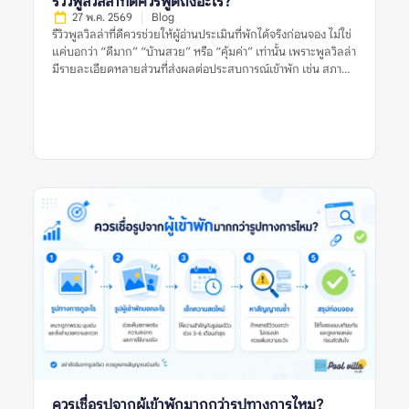
รีวิวพูลวิลล่าที่ดีควรพูดถึงอะไร?
ครอบครัว […]
27 พ.ค. 2569
Blog
รีวิวพูลวิลล่าที่ดีควรช่วยให้ผู้อ่านประเมินที่พักได้จริงก่อนจอง ไม่ใช่
แค่บอกว่า “ดีมาก” “บ้านสวย” หรือ “คุ้มค่า” เท่านั้น เพราะพูลวิลล่า
มีรายละเอียดหลายส่วนที่ส่งผลต่อประสบการณ์เข้าพัก เช่น สภาพ
สระ ห้องนอน ห้องน้ำ ความสะอาด ทำเล กฎบ้าน ค่าใช้จ่ายเพิ่มเติม
และการดูแลของเจ้าของที่พัก รีวิวที่มีประโยชน์ควรให้ข้อมูลชัดเจน
มีบริบท และช่วยให้ผู้อ่านเห็นทั้งข้อดีและข้อจำกัดของที่พัก อย่างไร
ก็ตาม ผู้จองไม่ควรตัดสินจากรีวิวเดียว รูปเดียว หรือคะแนนดาว
เพียงอย่างเดียว ควรดูหลายสัญญาณร่วมกัน ทั้งรูปจริงจากผู้เข้าพัก
ความสดใหม่ของรีวิว ข้อร้องเรียนซ้ำ และข้อมูลจากหลายแหล่งก่อน
ตัดสินใจ รีวิวพูลวิลล่าที่ดีหมายถึงอะไร? รีวิวพูลวิลล่าที่ดี คือรีวิวที่
ให้ข้อมูลเพียงพอสำหรับการตัดสินใจ ไม่ได้มีประโยชน์แค่เพราะให้
คะแนนสูง แต่ต้องบอกให้ชัดว่าที่พักดีในด้านใด มีข้อจำกัดอะไร
และเหมาะกับผู้เข้าพักแบบไหน รีวิวที่ดีควรตอบคำถามสำคัญ เช่น
บ้านตรงกับรูปไหม สระสะอาดหรือเปล่า ห้องนอนพอสำหรับจำนวน
คนจริงไหม ห้องน้ำใช้งานสะดวกไหม ทำเลเดินทางง่ายหรือไม่ และมี
ค่าใช้จ่ายเพิ่มเติมที่ควรรู้ก่อนจองหรือเปล่า ตัวอย่างรีวิวที่มีประโยชน์
คือรีวิวที่บอกว่า “ไป 10 คน ห้องนอนพอดี เตียงเสริมใช้ได้ สระน้ำ
สะอาด แต่ทางเข้าค่อนข้างแคบ ควรใช้รถส่วนตัว” รีวิวแบบนี้ช่วยให้
ผู้อ่านประเมินได้ดีกว่าคำสั้น ๆ […]
ควรเชื่อรูปจากผู้เข้าพักมากกว่ารูปทางการไหม?