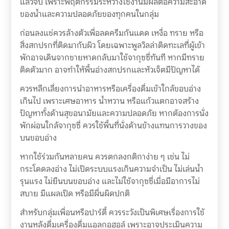
แล้วจบ เพราะพฤติกรรมระหว่างใช้งานมีผลต่อความสะอาด
ของน้ำและความปลอดภัยของทุกคนในกลุ่ม
ก่อนลงแช่ควรล้างตัวเพื่อลดครีมกันแดด เหงื่อ ทราย หรือ
สิ่งสกปรกที่ติดมากับผิว โดยเฉพาะพูลวิลล่าติดทะเลที่ผู้เข้า
พักอาจเดินจากชายหาดกลับมาใช้จากุซซี่ทันที หากมีทราย
ติดตัวมาก อาจทำให้พื้นอ่างสกปรกและหัวเจ็ตมีปัญหาได้
ควรหลีกเลี่ยงการนำอาหารหรือเครื่องดื่มเข้าใกล้ขอบอ่าง
เกินไป เพราะเศษอาหาร น้ำหวาน หรือแก้วแตกอาจสร้าง
ปัญหาทั้งด้านสุขอนามัยและความปลอดภัย หากต้องการนั่ง
พักผ่อนใกล้จากุซซี่ ควรใช้พื้นที่นั่งด้านข้างแทนการวางของ
บนขอบอ่าง
หากใช้ร่วมกันหลายคน ควรตกลงกติกาง่าย ๆ เช่น ไม่
กระโดดลงอ่าง ไม่เปิดระบบแรงเกินความจำเป็น ไม่เล่นน้ำ
รุนแรง ไม่ยืนบนขอบอ่าง และไม่ใช้จากุซซี่เมื่อมีอาการไม่
สบาย มีแผลเปิด หรือมีผื่นผิดปกติ
สำหรับกลุ่มเพื่อนหรือปาร์ตี้ ควรระวังเป็นพิเศษเรื่องการใช้
งานหลังดื่มเครื่องดื่มแอลกอฮอล์ เพราะอาจประเมินความ