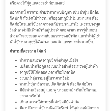
หรือควรให้ผู้ดูแลตรวจซ้ำก่อนลงแช่
นอกจากนี้ ควรถามด้วยว่าหากพบปัญหา เช่น น้ำขุ่น มีกลิ่น
ผิดปกติ หัวเจ็ตไม่ทำงาน หรืออุณหภูมิน้ำไม่เหมาะสม ต้อง
ติดต่อใครและใช้เวลาตรวจแก้ประมาณเท่าไร เพราะบางพูล
วิลล่าอาจไม่มีเจ้าหน้าที่อยู่ประจำตลอดเวลา การรู้ขั้นตอน
ล่วงหน้าจะช่วยลดความสับสนระหว่างเข้าพัก และทำให้ผู้เข้า
พักใช้งานจากุซซี่ได้อย่างปลอดภัยและสบายใจมากขึ้น.
คำถามที่ควรถาม ได้แก่
ทำความสะอาดจากุซซี่ครั้งล่าสุดเมื่อไร
เปลี่ยนน้ำหรือดูแลระบบน้ำอย่างไรระหว่างผู้เข้าพัก
จากุซซี่ใช้ได้ตลอดเวลาหรือมีเวลาปิด
ระบบน้ำอุ่นรวมอยู่ในราคาหรือไม่
หากน้ำขุ่นหรือระบบเจ็ตผิดปกติ ต้องติดต่อใคร
มีข้อห้ามเรื่องสบู่ แชมพู บาธบอมบ์ หรือน้ำมันหอม
ระเหยหรือไม่
เด็กสามารถใช้จากุซซี่ได้หรือมีข้อจำกัด
มีค่าปรับหากใช้งานผิดวิธีหรือทำให้อุปกรณ์เสียหาย