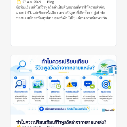
อาจถ่ายในวันที่แสงไม่ดี มุมไม่สวย หรือสะท้อนเหตุการณ์เฉพาะวัน
27 พ.ค. 2569
Blog
ดังนั้น การเปรียบเทียบรูปทั้งสองประเภทจึงสำคัญกว่าการเลือกเชื่อ
ข้อร้องเรียนซ้ำในรีวิวพูลวิลล่าเป็นสัญญาณที่ควรให้ความสำคัญ
ฝ่ายใดฝ่ายหนึ่งทั้งหมด […]
มากกว่ารีวิวแย่เพียงครั้งเดียว เพราะปัญหาที่เกิดซ้ำจากผู้เข้าพัก
หลายคนมักสะท้อนรูปแบบของที่พัก ไม่ใช่แค่เหตุการณ์เฉพาะวัน
หรือความคาดหวังส่วนตัวของผู้รีวิวคนใดคนหนึ่ง รีวิวแย่หนึ่งรีวิวอาจ
เกิดจากหลายสาเหตุ เช่น ฝนตกในวันเข้าพัก ผู้เข้าพักไม่เข้าใจกฎ
บ้าน ความคาดหวังสูงเกินจริง หรือปัญหาเฉพาะครั้งที่ได้รับการ
แก้ไขแล้ว แต่ถ้าหลายรีวิวพูดถึงเรื่องเดียวกัน เช่น สระไม่สะอาด
แอร์ไม่เย็น ห้องนอนไม่ตรงรูป คืนเงินมัดจำช้า หรือมีค่าใช้จ่ายไม่
ชัดเจน ข้อมูลเหล่านี้ควรถูกมองเป็นสัญญาณเตือนที่ต้องตรวจสอบ
ก่อนจอง การอ่านรีวิวพูลวิลล่าอย่างรอบคอบจึงไม่ใช่การหารีวิวที่ดี
ที่สุดหรือแย่ที่สุด แต่คือการดูแนวโน้มจากหลายรีวิว หลายช่วงเวลา
และหลายแหล่งข้อมูลร่วมกัน ข้อร้องเรียนซ้ำในรีวิวพูลวิลล่าหมาย
ถึงอะไร? ข้อร้องเรียนซ้ำในรีวิวพูลวิลล่า หมายถึงปัญหาเดียวกัน
หรือปัญหาคล้ายกันที่ปรากฏในรีวิวจากผู้เข้าพักหลายคน เช่น หลาย
คนบอกว่าสระน้ำขุ่น หลายรีวิวพูดถึงห้องน้ำมีกลิ่น หรือหลายแหล่ง
ระบุว่าเจ้าของที่พักตอบช้าเมื่อเกิดปัญหา ข้อร้องเรียนซ้ำมีน้ำหนัก
มากกว่ารีวิวแย่เดี่ยว ๆ เพราะช่วยบอกว่าปัญหานั้นอาจไม่ได้เกิดขึ้น
แบบบังเอิญ แต่เป็นสิ่งที่พบได้บ่อยหรือยังไม่ได้รับการแก้ไขอย่าง
จริงจัง ตัวอย่างข้อร้องเรียนซ้ำที่ควรระวัง ได้แก่: รีวิวแย่หนึ่งรีวิวอาจ
เป็นเพียงประสบการณ์เฉพาะครั้ง แต่ข้อร้องเรียนซ้ำในรีวิวพูลวิลล่า
ควรถูกใช้เป็นข้อมูลสำคัญในการประเมินความเสี่ยงก่อนจอง ทำไม
ข้อร้องเรียนซ้ำจึงสำคัญกว่ารีวิวแย่ครั้งเดียว? รีวิวแย่เพียงครั้งเดียว
ทำไมควรเปรียบเทียบรีวิวพูลวิลล่าจากหลายแหล่ง?
อาจสะท้อนปัญหาจริง แต่ยังไม่เพียงพอที่จะสรุปว่าที่พักมีมาตรฐาน