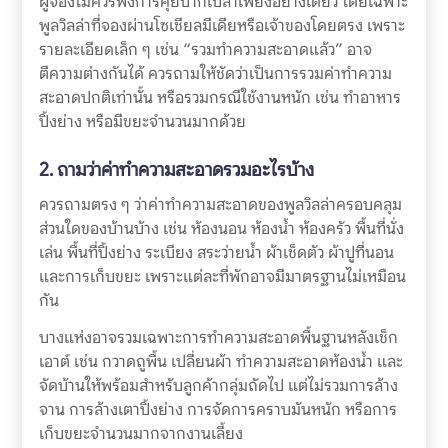
ผู้จองไม่ควรพึ่งการคุยปากเปล่าเพียงอย่างเดียว โดยเฉพาะ
พูลวิลล่าที่จองผ่านโซเชียลมีเดียหรือเจ้าของโดยตรง เพราะ
รายละเอียดเล็ก ๆ เช่น “รวมทำความสะอาดแล้ว” อาจ
ตีความต่างกันได้ ควรถามให้ชัดว่าเป็นการรวมค่าทำความ
สะอาดปกติเท่านั้น หรือรวมกรณีใช้งานหนัก เช่น ทำอาหาร
ปิ้งย่าง หรือมีขยะจำนวนมากด้วย
2. ถามว่าค่าทำความสะอาดรวมอะไรบ้าง
ควรถามตรง ๆ ว่าค่าทำความสะอาดของพูลวิลล่าครอบคลุม
ส่วนใดของบ้านบ้าง เช่น ห้องนอน ห้องน้ำ ห้องครัว พื้นที่นั่ง
เล่น พื้นที่ปิ้งย่าง ระเบียง สระว่ายน้ำ ผ้าเช็ดตัว ผ้าปูที่นอน
และการเก็บขยะ เพราะแต่ละที่พักอาจมีมาตรฐานไม่เหมือน
กัน
บางแห่งอาจรวมเฉพาะการทำความสะอาดพื้นฐานหลังเช็ก
เอาต์ เช่น กวาดถูพื้น เปลี่ยนผ้า ทำความสะอาดห้องน้ำ และ
จัดบ้านให้พร้อมสำหรับลูกค้ากลุ่มถัดไป แต่ไม่รวมการล้าง
จาน การล้างเตาปิ้งย่าง การจัดการคราบมันหนัก หรือการ
เก็บขยะจำนวนมากจากงานเลี้ยง