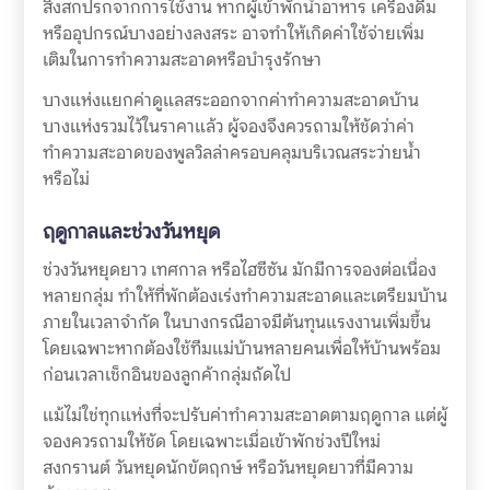
สิ่งสกปรกจากการใช้งาน หากผู้เข้าพักนำอาหาร เครื่องดื่ม
หรืออุปกรณ์บางอย่างลงสระ อาจทำให้เกิดค่าใช้จ่ายเพิ่ม
เติมในการทำความสะอาดหรือบำรุงรักษา
บางแห่งแยกค่าดูแลสระออกจากค่าทำความสะอาดบ้าน
บางแห่งรวมไว้ในราคาแล้ว ผู้จองจึงควรถามให้ชัดว่าค่า
ทำความสะอาดของพูลวิลล่าครอบคลุมบริเวณสระว่ายน้ำ
หรือไม่
ฤดูกาลและช่วงวันหยุด
ช่วงวันหยุดยาว เทศกาล หรือไฮซีซัน มักมีการจองต่อเนื่อง
หลายกลุ่ม ทำให้ที่พักต้องเร่งทำความสะอาดและเตรียมบ้าน
ภายในเวลาจำกัด ในบางกรณีอาจมีต้นทุนแรงงานเพิ่มขึ้น
โดยเฉพาะหากต้องใช้ทีมแม่บ้านหลายคนเพื่อให้บ้านพร้อม
ก่อนเวลาเช็กอินของลูกค้ากลุ่มถัดไป
แม้ไม่ใช่ทุกแห่งที่จะปรับค่าทำความสะอาดตามฤดูกาล แต่ผู้
จองควรถามให้ชัด โดยเฉพาะเมื่อเข้าพักช่วงปีใหม่
สงกรานต์ วันหยุดนักขัตฤกษ์ หรือวันหยุดยาวที่มีความ