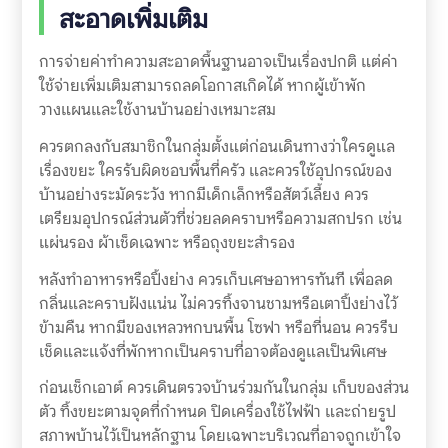
สะอาดเพิ่มเติม
การจ่ายค่าทำความสะอาดพื้นฐานอาจเป็นเรื่องปกติ แต่ค่า
ใช้จ่ายเพิ่มเติมสามารถลดโอกาสเกิดได้ หากผู้เข้าพัก
วางแผนและใช้งานบ้านอย่างเหมาะสม
ควรตกลงกับสมาชิกในกลุ่มตั้งแต่ก่อนเดินทางว่าใครดูแล
เรื่องขยะ ใครรับผิดชอบพื้นที่ครัว และควรใช้อุปกรณ์ของ
บ้านอย่างระมัดระวัง หากมีเด็กเล็กหรือสัตว์เลี้ยง ควร
เตรียมอุปกรณ์ส่วนตัวที่ช่วยลดคราบหรือความสกปรก เช่น
แผ่นรอง ผ้าเช็ดเฉพาะ หรือถุงขยะสำรอง
หลังทำอาหารหรือปิ้งย่าง ควรเก็บเศษอาหารทันที เพื่อลด
กลิ่นและคราบฝังแน่น ไม่ควรทิ้งจานชามหรือเตาปิ้งย่างไว้
ข้ามคืน หากมีของเหลวหกบนพื้น โซฟา หรือที่นอน ควรรีบ
เช็ดและแจ้งที่พักหากเป็นคราบที่อาจต้องดูแลเป็นพิเศษ
ก่อนเช็กเอาต์ ควรเดินตรวจบ้านร่วมกันในกลุ่ม เก็บของส่วน
ตัว ทิ้งขยะตามจุดที่กำหนด ปิดเครื่องใช้ไฟฟ้า และถ่ายรูป
สภาพบ้านไว้เป็นหลักฐาน โดยเฉพาะบริเวณที่อาจถูกเข้าใจ