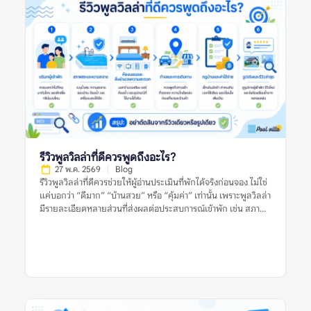
กลุ่มหนึ่งเสมอไป รายการพูลวิลล่าแนะนำที่น่าสนใจและเชื่อถือได้
หมายถึงอะไร? รายการพูลวิลล่าแนะนำที่น่าสนใจและเชื่อถือได้
หมายถึงรายชื่อที่พักพูลวิลล่าที่ถูกนำเสนอว่าเหมาะแก่การพิจารณา
โดยอาจคัดจากทำเล ราคา ความนิยม รูปภาพ รีวิว สิ่งอำนวยความ
สะดวก หรือความเหมาะสมกับกลุ่มผู้เข้าพักบางประเภท อย่างไร
ก็ตาม คำว่า “แนะนำ” ไม่ได้แปลว่าที่พักนั้นเหมาะกับทุกคน และไม่
ได้รับประกันว่าประสบการณ์เข้าพักจะตรงกับความคาดหวังเสมอไป
เพราะผู้จองแต่ละกลุ่มมีเงื่อนไขต่างกัน เช่น จำนวนคน งบประมาณ
ความต้องการใช้สระ ความต้องการทำอาหาร ความเงียบสงบ หรือ
ความสะดวกในการเดินทาง ลิสต์แนะนำที่มีคุณภาพควรช่วยให้ผู้
อ่านเห็นเกณฑ์การพิจารณา ไม่ใช่แค่บอกว่าที่พักใด “ดีที่สุด” โดย
ไม่มีเหตุผลประกอบ ยิ่งลิสต์อธิบายเกณฑ์ชัดเจน เช่น เหมาะกับ
รีวิวพูลวิลล่าที่ดีควรพูดถึงอะไร?
ครอบครัว […]
27 พ.ค. 2569
Blog
รีวิวพูลวิลล่าที่ดีควรช่วยให้ผู้อ่านประเมินที่พักได้จริงก่อนจอง ไม่ใช่
แค่บอกว่า “ดีมาก” “บ้านสวย” หรือ “คุ้มค่า” เท่านั้น เพราะพูลวิลล่า
มีรายละเอียดหลายส่วนที่ส่งผลต่อประสบการณ์เข้าพัก เช่น สภาพ
สระ ห้องนอน ห้องน้ำ ความสะอาด ทำเล กฎบ้าน ค่าใช้จ่ายเพิ่มเติม
และการดูแลของเจ้าของที่พัก รีวิวที่มีประโยชน์ควรให้ข้อมูลชัดเจน
มีบริบท และช่วยให้ผู้อ่านเห็นทั้งข้อดีและข้อจำกัดของที่พัก อย่างไร
ก็ตาม ผู้จองไม่ควรตัดสินจากรีวิวเดียว รูปเดียว หรือคะแนนดาว
เพียงอย่างเดียว ควรดูหลายสัญญาณร่วมกัน ทั้งรูปจริงจากผู้เข้าพัก
ความสดใหม่ของรีวิว ข้อร้องเรียนซ้ำ และข้อมูลจากหลายแหล่งก่อน
ตัดสินใจ รีวิวพูลวิลล่าที่ดีหมายถึงอะไร? รีวิวพูลวิลล่าที่ดี คือรีวิวที่