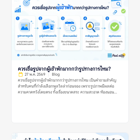
ให้ข้อมูลเพียงพอสำหรับการตัดสินใจ ไม่ได้มีประโยชน์แค่เพราะให้
คะแนนสูง แต่ต้องบอกให้ชัดว่าที่พักดีในด้านใด มีข้อจำกัดอะไร
และเหมาะกับผู้เข้าพักแบบไหน รีวิวที่ดีควรตอบคำถามสำคัญ เช่น
บ้านตรงกับรูปไหม สระสะอาดหรือเปล่า ห้องนอนพอสำหรับจำนวน
คนจริงไหม ห้องน้ำใช้งานสะดวกไหม ทำเลเดินทางง่ายหรือไม่ และมี
ค่าใช้จ่ายเพิ่มเติมที่ควรรู้ก่อนจองหรือเปล่า ตัวอย่างรีวิวที่มีประโยชน์
คือรีวิวที่บอกว่า “ไป 10 คน ห้องนอนพอดี เตียงเสริมใช้ได้ สระน้ำ
สะอาด แต่ทางเข้าค่อนข้างแคบ ควรใช้รถส่วนตัว” รีวิวแบบนี้ช่วยให้
ผู้อ่านประเมินได้ดีกว่าคำสั้น ๆ […]
ควรเชื่อรูปจากผู้เข้าพักมากกว่ารูปทางการไหม?
27 พ.ค. 2569
Blog
ควรเชื่อรูปจากผู้เข้าพักมากกว่ารูปทางการไหม เป็นคำถามสำคัญ
สำหรับคนที่กำลังเลือกพูลวิลล่าก่อนจอง เพราะรูปภาพมีผลต่อ
ความคาดหวังโดยตรง ทั้งเรื่องขนาดสระ ความสะอาด ห้องนอน
ห้องน้ำ พื้นที่ส่วนกลาง และบรรยากาศโดยรวม รูปทางการมักช่วย
ให้เห็นภาพที่พักในมุมที่ดีที่สุด ส่วนรูปจากผู้เข้าพักมักสะท้อนสภาพ
จริงระหว่างใช้งานมากกว่า คำตอบคือ ไม่ควรเชื่อรูปประเภทใด
ประเภทหนึ่งเพียงอย่างเดียว ควรใช้ทั้งรูปจากผู้เข้าพักและรูป
ทางการร่วมกัน แล้วตรวจหลายสัญญาณประกอบ เช่น วันที่ของรีวิว
รูปหลายมุม ข้อร้องเรียนซ้ำ ความสอดคล้องกับรายละเอียดประกาศ
และข้อมูลจากหลายแหล่ง ก่อนตัดสินใจจองพูลวิลล่า ควรเชื่อรูป
จากผู้เข้าพักมากกว่ารูปทางการไหม หมายถึงอะไร? ควรเชื่อรูปจากผู้