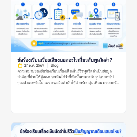
จ่ายที่ไม่คาดคิดหรือไม่เข้าใจตั้งแต่แรก เช่น ราคาที่เห็นในประกาศ
ไม่ใช่ราคาสุทธิ มีค่าทำความสะอาดเพิ่ม มีค่าคนเกิน ค่าไฟ ค่าปรับ
เสียงดัง ค่าเตาปิ้งย่าง หรือค่าหักเงินมัดจำหลังเช็กเอาต์ คำว่า “ค่าใช้
จ่ายแฝง” ไม่ได้หมายความว่าทุกรายการเป็นการเอาเปรียบเสมอไป
บางรายการอาจเป็นค่าใช้จ่ายปกติของที่พัก แต่กลายเป็นปัญหา
เพราะสื่อสารไม่ชัดก่อนจอง หรือผู้เข้าพักไม่ได้อ่านเงื่อนไขให้ครบ
รีวิวที่มีประโยชน์ควรบอกชัดว่า ค่าใช้จ่ายนั้นคืออะไร ถูกแจ้งไว้ก่อน
หรือไม่ เกิดขึ้นเพราะเงื่อนไขใด และเจ้าของที่พักอธิบายอย่างไร หาก
รีวิวมีเพียงคำว่า “มีค่าใช้จ่ายแอบแฝง” แต่ไม่บอกบริบท ควรอ่าน
รีวิวอื่นประกอบก่อนสรุป ทำไมข้อร้องเรียนเรื่องค่าใช้จ่ายแฝงจึง
ข้อร้องเรียนเรื่องเสียงบอกอะไรเกี่ยวกับพูลวิลล่า?
สำคัญ? พูลวิลล่ามักเป็นที่พักสำหรับกลุ่มเพื่อน ครอบครัว หรือ
27 พ.ค. 2569
Blog
หลายครอบครัวที่แชร์ค่าใช้จ่ายกัน หากมีค่าใช้จ่ายเพิ่มที่ไม่ได้
ความหมายของข้อร้องเรียนเรื่องเสียงในรีวิวพูลวิลล่าเป็นข้อมูล
วางแผนไว้ อาจทำให้เกิดความไม่พอใจในกลุ่ม หรือทำให้งบประมาณ
สำคัญที่ช่วยให้ผู้จองประเมินได้ว่าที่พักนั้นเหมาะกับรูปแบบทริป
จริงสูงกว่าที่คาด ข้อร้องเรียนเรื่องค่าใช้จ่ายแฝงของพูลวิลล่ายังช่วย
ของตัวเองหรือไม่ เพราะพูลวิลล่ามักใช้สำหรับกลุ่มเพื่อน ครอบครัว
สะท้อนความโปร่งใสของที่พัก หากที่พักแจ้งราคาชัดเจน อธิบาย
หรือการรวมตัวหลายคน ซึ่งมีโอกาสเกิดเสียงจากการพูดคุย เล่นน้ำ
เงื่อนไขครบ และมีหลักฐานก่อนเรียกเก็บเงิน […]
ปิ้งย่าง หรือเปิดเพลงมากกว่าที่พักทั่วไป ข้อร้องเรียนเรื่องเสียงไม่ได้
แปลว่าพูลวิลล่านั้นไม่ดีเสมอไป แต่เป็นสัญญาณที่ควรอ่านให้
ละเอียดว่าเสียงเกิดจากอะไร ใครเป็นฝ่ายร้องเรียน ที่พักมีกฎบ้าน
ชัดเจนหรือไม่ ใช้เสียงได้ถึงกี่โมง และมีความเสี่ยงเรื่องค่าปรับหรือ
การหักเงินมัดจำหรือเปล่า การตัดสินใจจึงควรดูหลายสัญญาณร่วม
กัน ไม่ใช่ดูจากรีวิวเดียว รูปเดียว หรือคะแนนดาวเพียงอย่างเดียว
ความหมายของข้อร้องเรียนเรื่องเสียงในรีวิวพูลวิลล่าคืออะไร?
ความหมายของข้อร้องเรียนเรื่องเสียงในรีวิวพูลวิลล่า คือข้อมูลที่ผู้