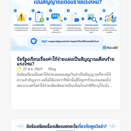
แหล่ง หมายถึงการนำข้อมูลจากหลายแพลตฟอร์มหรือหลาย
ประเภทรีวิวมาดูร่วมกัน เพื่อประเมินว่าที่พักมีคุณภาพตรงกับที่
ประกาศไว้หรือไม่ ไม่ใช่ดูรีวิวจากที่เดียวแล้วสรุปทันทีว่าที่พักดีหรือ
ไม่ดี รีวิวแต่ละแหล่งมีจุดแข็งต่างกัน บางแพลตฟอร์มมีรีวิวจากผู้
เข้าพักจริงจำนวนมาก บางแหล่งมีรูปจากผู้ใช้ที่ช่วยยืนยันสภาพ
ปัจจุบัน บางแหล่งมีคอมเมนต์ที่พูดตรง ๆ เกี่ยวกับข้อเสีย เช่น ทาง
เข้ายาก สระไม่สะอาด กฎเสียงเข้มงวด หรือมีค่าใช้จ่ายเพิ่มเติม การ
เปรียบเทียบจึงไม่ได้ทำเพื่อจับผิดที่พัก แต่ทำเพื่อให้เห็นข้อเท็จจริง
รอบด้าน โดยเฉพาะพูลวิลล่าที่มีราคาต่อคืนค่อนข้างสูงและมักจอง
สำหรับหลายคน หากเลือกผิด ผลกระทบจะเกิดกับทั้งกลุ่ม ไม่ใช่แค่
ผู้จองคนเดียว ทำไมเรื่องนี้จึงสำคัญก่อนจองพูลวิลล่า? พูลวิลล่ามี
ข้อร้องเรียนเรื่องค่าใช้จ่ายแฝงเป็นสัญญาณเตือนร้าย
รายละเอียดมากกว่าที่พักทั่วไป เพราะต้องดูทั้งบ้านทั้งหลัง สระว่าย
แรงไหม?
น้ำ ห้องนอน ห้องน้ำ ครัว พื้นที่จอดรถ กฎบ้าน และเงื่อนไขค่าใช้จ่าย
27 พ.ค. 2569
Blog
หากดูรีวิวจากแหล่งเดียว อาจเห็นเฉพาะมุมที่แหล่งนั้นนำเสนอเด่น
ข้อร้องเรียนเรื่องค่าใช้จ่ายแฝงของพูลวิลล่าเป็นสัญญาณที่ควรให้
ที่สุด ตัวอย่างเช่น […]
ความสำคัญมาก แต่ไม่ได้แปลว่าที่พักนั้นมีปัญหาร้ายแรงเสมอไป
เพราะบางครั้งค่าใช้จ่ายเพิ่มเติมอาจเป็นเงื่อนไขปกติที่ระบุไว้แล้ว
เช่น ค่าคนเกิน ค่าไฟเกินหน่วย ค่าทำความสะอาด หรือค่าปรับกรณี
ทำของเสียหาย ปัญหาจะน่ากังวลขึ้นเมื่อรีวิวหลายรายการพูดตรง
กันว่าค่าใช้จ่ายไม่ถูกแจ้งล่วงหน้า ราคาไม่ชัดเจน เจ้าของอธิบายไม่
ตรงกัน หรือมีการเรียกเก็บเงินเพิ่มหลังเข้าพักโดยไม่มีหลักฐาน
ชัดเจน ดังนั้น ก่อนตัดสินใจจองพูลวิลล่า ควรดูหลายสัญญาณร่วม
กัน ไม่ใช่ตัดสินจากรีวิวเดียว รูปเดียว หรือคำร้องเรียนเดียว ข้อร้อง
เรียนเรื่องค่าใช้จ่ายแฝงของพูลวิลล่าหมายถึงอะไร? ข้อร้องเรียน
เรื่องค่าใช้จ่ายแฝงของพูลวิลล่า หมายถึงรีวิวที่ผู้เข้าพักพูดถึงค่าใช้