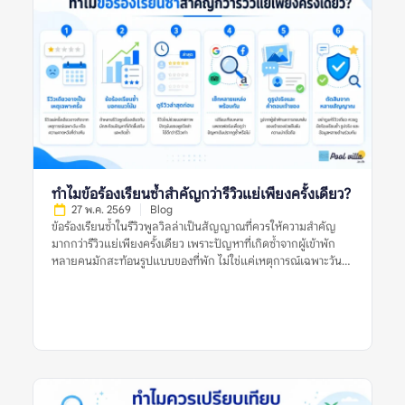
เข้าพักมากกว่ารูปทางการไหม หมายถึงการพิจารณาว่ารูปประเภทใด
น่าใช้เป็นข้อมูลประกอบการตัดสินใจมากกว่า ระหว่างรูปที่เจ้าของ
ที่พักหรือแพลตฟอร์มจัดทำอย่างเป็นทางการ กับรูปที่ผู้เข้าพักจริง
ถ่ายและแนบไว้ในรีวิว รูปทางการมักถ่ายด้วยแสงดี มุมดี และจัด
พื้นที่ให้ดูพร้อมที่สุด จึงช่วยให้เห็นภาพรวมของที่พักได้ชัด เช่น
โครงสร้างบ้าน สไตล์การตกแต่ง มุมสระ พื้นที่นั่งเล่น และห้องนอน
หลัก แต่ข้อจำกัดคืออาจไม่สะท้อนสภาพปัจจุบัน หากรูปถ่ายไว้นาน
หรือถ่ายเฉพาะมุมที่ดีที่สุด ส่วนรูปจากผู้เข้าพักมักมีความเป็น
ธรรมชาติมากกว่า เห็นสภาพบ้านตอนใช้งานจริง เช่น สระหลังมีคน
เล่น ห้องน้ำที่ใช้งานจริง พื้นที่ครัว ที่จอดรถ หรือมุมที่รูปทางการไม่
ได้แสดง อย่างไรก็ตาม รูปจากผู้เข้าพักก็มีข้อจำกัดเช่นกัน เพราะ
ทำไมข้อร้องเรียนซ้ำสำคัญกว่ารีวิวแย่เพียงครั้งเดียว?
อาจถ่ายในวันที่แสงไม่ดี มุมไม่สวย หรือสะท้อนเหตุการณ์เฉพาะวัน
27 พ.ค. 2569
Blog
ดังนั้น การเปรียบเทียบรูปทั้งสองประเภทจึงสำคัญกว่าการเลือกเชื่อ
ข้อร้องเรียนซ้ำในรีวิวพูลวิลล่าเป็นสัญญาณที่ควรให้ความสำคัญ
ฝ่ายใดฝ่ายหนึ่งทั้งหมด […]
มากกว่ารีวิวแย่เพียงครั้งเดียว เพราะปัญหาที่เกิดซ้ำจากผู้เข้าพัก
หลายคนมักสะท้อนรูปแบบของที่พัก ไม่ใช่แค่เหตุการณ์เฉพาะวัน
หรือความคาดหวังส่วนตัวของผู้รีวิวคนใดคนหนึ่ง รีวิวแย่หนึ่งรีวิวอาจ
เกิดจากหลายสาเหตุ เช่น ฝนตกในวันเข้าพัก ผู้เข้าพักไม่เข้าใจกฎ
บ้าน ความคาดหวังสูงเกินจริง หรือปัญหาเฉพาะครั้งที่ได้รับการ
แก้ไขแล้ว แต่ถ้าหลายรีวิวพูดถึงเรื่องเดียวกัน เช่น สระไม่สะอาด
แอร์ไม่เย็น ห้องนอนไม่ตรงรูป คืนเงินมัดจำช้า หรือมีค่าใช้จ่ายไม่
ชัดเจน ข้อมูลเหล่านี้ควรถูกมองเป็นสัญญาณเตือนที่ต้องตรวจสอบ
ก่อนจอง การอ่านรีวิวพูลวิลล่าอย่างรอบคอบจึงไม่ใช่การหารีวิวที่ดี
ที่สุดหรือแย่ที่สุด แต่คือการดูแนวโน้มจากหลายรีวิว หลายช่วงเวลา