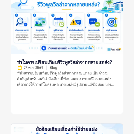
และหลายแหล่งข้อมูลร่วมกัน ข้อร้องเรียนซ้ำในรีวิวพูลวิลล่าหมาย
ถึงอะไร? ข้อร้องเรียนซ้ำในรีวิวพูลวิลล่า หมายถึงปัญหาเดียวกัน
หรือปัญหาคล้ายกันที่ปรากฏในรีวิวจากผู้เข้าพักหลายคน เช่น หลาย
คนบอกว่าสระน้ำขุ่น หลายรีวิวพูดถึงห้องน้ำมีกลิ่น หรือหลายแหล่ง
ระบุว่าเจ้าของที่พักตอบช้าเมื่อเกิดปัญหา ข้อร้องเรียนซ้ำมีน้ำหนัก
มากกว่ารีวิวแย่เดี่ยว ๆ เพราะช่วยบอกว่าปัญหานั้นอาจไม่ได้เกิดขึ้น
แบบบังเอิญ แต่เป็นสิ่งที่พบได้บ่อยหรือยังไม่ได้รับการแก้ไขอย่าง
จริงจัง ตัวอย่างข้อร้องเรียนซ้ำที่ควรระวัง ได้แก่: รีวิวแย่หนึ่งรีวิวอาจ
เป็นเพียงประสบการณ์เฉพาะครั้ง แต่ข้อร้องเรียนซ้ำในรีวิวพูลวิลล่า
ควรถูกใช้เป็นข้อมูลสำคัญในการประเมินความเสี่ยงก่อนจอง ทำไม
ข้อร้องเรียนซ้ำจึงสำคัญกว่ารีวิวแย่ครั้งเดียว? รีวิวแย่เพียงครั้งเดียว
ทำไมควรเปรียบเทียบรีวิวพูลวิลล่าจากหลายแหล่ง?
อาจสะท้อนปัญหาจริง แต่ยังไม่เพียงพอที่จะสรุปว่าที่พักมีมาตรฐาน
27 พ.ค. 2569
Blog
ไม่ดีเสมอไป ผู้เข้าพักแต่ละคนมีความคาดหวังต่างกัน บางคนอาจให้
ทำไมควรเปรียบเทียบรีวิวพูลวิลล่าจากหลายแหล่ง เป็นคำถาม
คะแนนต่ำเพราะไม่พอใจกฎบ้าน บางคนอาจเจอเหตุการณ์เฉพาะวัน
สำคัญสำหรับคนที่กำลังเลือกที่พักก่อนจอง เพราะรีวิวจากแหล่ง
เช่น ฝนตก ไฟดับชั่วคราว หรือแม่บ้านเข้าทำความสะอาดล่าช้า แต่ถ้า
เดียวอาจให้ภาพที่ไม่ครบพอ บางแหล่งมีรูปสวยแต่รีวิวน้อย บาง
ปัญหาเดิมปรากฏซ้ำหลายครั้ง โดยเฉพาะในรีวิวล่าสุดหรือในหลาย
แหล่งมีคะแนนดีแต่รีวิวเก่า และบางแหล่งอาจมีข้อร้องเรียนที่ไม่
แพลตฟอร์ม นั่นอาจบอกได้ว่าที่พักมีจุดอ่อนที่ยังคงอยู่ เช่น ระบบ
ปรากฏในแพลตฟอร์มอื่น การเปรียบเทียบหลายแหล่งช่วยให้เห็น
ดูแลสระไม่สม่ำเสมอ การซ่อมบำรุงไม่ทัน การสื่อสารไม่ชัด หรือ
ภาพจริงของพูลวิลล่าชัดขึ้น ทั้งเรื่องความสะอาด สภาพสระ ห้อง
เงื่อนไขค่าใช้จ่ายทำให้ผู้เข้าพักเข้าใจผิดบ่อย สำหรับพูลวิลล่า […]
นอน ทำเล กฎบ้าน ค่าใช้จ่ายเพิ่มเติม การคืนเงินมัดจำ และการดูแล
ของเจ้าของที่พัก สิ่งสำคัญคือไม่ควรตัดสินจากรีวิวเดียว รูปเดียว
หรือคะแนนดาวเพียงอย่างเดียว แต่ควรดูหลายสัญญาณร่วมกัน
ก่อนตัดสินใจจอง ทำไมควรเปรียบเทียบรีวิวพูลวิลล่าจากหลาย
แหล่ง หมายถึงอะไร? ทำไมควรเปรียบเทียบรีวิวพูลวิลล่าจากหลาย