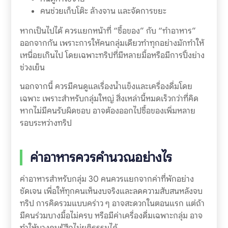
คนช่วยเก็บโต๊ะ ล้างจาน และจัดการขยะ
หากเป็นไปได้ ควรแยกหน้าที่ “ซื้อของ” กับ “ทำอาหาร”
ออกจากกัน เพราะการให้คนกลุ่มเดียวทำทุกอย่างมักทำให้
เหนื่อยเกินไป โดยเฉพาะทริปที่มีหลายมื้อหรือมีการปิ้งย่าง
ช่วงเย็น
นอกจากนี้ ควรมีคนดูแลเรื่องน้ำแข็งและเครื่องดื่มโดย
เฉพาะ เพราะสำหรับกลุ่มใหญ่ สิ่งเหล่านี้หมดเร็วกว่าที่คิด
หากไม่มีคนรับผิดชอบ อาจต้องออกไปซื้อของเพิ่มหลาย
รอบระหว่างทริป
ค่าอาหารควรคำนวณอย่างไร
ค่าอาหารสำหรับกลุ่ม 30 คนควรแยกจากค่าที่พักอย่าง
ชัดเจน เพื่อให้ทุกคนเห็นงบจริงและลดความสับสนหลังจบ
ทริป การคิดรวมแบบคร่าว ๆ อาจสะดวกในตอนแรก แต่ถ้า
มีคนร่วมบางมื้อไม่ครบ หรือมีค่าเครื่องดื่มเฉพาะกลุ่ม อาจ
ทำให้บางคนรู้สึกไม่ยุติธรรมได้