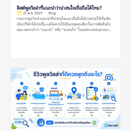
ลิสต์พูลวิลล่าที่แนะนำว่าน่าสนใจเชื่อถือได้ไหม?
27 พ.ค. 2569
Blog
รายการพูลวิลล่าแนะนำที่น่าสนใจและเชื่อถือได้อาจช่วยให้เริ่มคัด
เลือกที่พักได้ง่ายขึ้น แต่ไม่ควรใช้เป็นเหตุผลเดียวในการตัดสินใจ
จอง เพราะคำว่า “แนะนำ” หรือ “น่าสนใจ” ในแต่ละแหล่งอาจมา
จากเกณฑ์ที่ต่างกัน บางลิสต์อาจคัดจากความนิยม บางลิสต์อาจดู
จากราคา ทำเล รูปภาพ หรือข้อมูลที่พักที่มีอยู่ในช่วงเวลานั้น สำหรับ
ผู้จอง สิ่งสำคัญไม่ใช่การเชื่อว่าลิสต์แนะนำใดดีที่สุด แต่คือการใช้ลิ
สต์เหล่านั้นเป็นจุดเริ่มต้น แล้วตรวจสอบต่อด้วยรีวิวล่าสุด รูปจริง
จากผู้เข้าพัก ข้อร้องเรียนซ้ำ กฎบ้าน ค่าใช้จ่ายเพิ่มเติม และข้อมูล
จากหลายแหล่งก่อนตัดสินใจ อย่าตัดสินจากลิสต์เดียว รีวิวเดียว
หรือรูปเดียว เพราะพูลวิลล่าที่เหมาะกับคนหนึ่งอาจไม่เหมาะกับอีก
กลุ่มหนึ่งเสมอไป รายการพูลวิลล่าแนะนำที่น่าสนใจและเชื่อถือได้
หมายถึงอะไร? รายการพูลวิลล่าแนะนำที่น่าสนใจและเชื่อถือได้
หมายถึงรายชื่อที่พักพูลวิลล่าที่ถูกนำเสนอว่าเหมาะแก่การพิจารณา
โดยอาจคัดจากทำเล ราคา ความนิยม รูปภาพ รีวิว สิ่งอำนวยความ
สะดวก หรือความเหมาะสมกับกลุ่มผู้เข้าพักบางประเภท อย่างไร
ก็ตาม คำว่า “แนะนำ” ไม่ได้แปลว่าที่พักนั้นเหมาะกับทุกคน และไม่
ได้รับประกันว่าประสบการณ์เข้าพักจะตรงกับความคาดหวังเสมอไป
เพราะผู้จองแต่ละกลุ่มมีเงื่อนไขต่างกัน เช่น จำนวนคน งบประมาณ
ความต้องการใช้สระ ความต้องการทำอาหาร ความเงียบสงบ หรือ
ความสะดวกในการเดินทาง ลิสต์แนะนำที่มีคุณภาพควรช่วยให้ผู้
อ่านเห็นเกณฑ์การพิจารณา ไม่ใช่แค่บอกว่าที่พักใด “ดีที่สุด” โดย