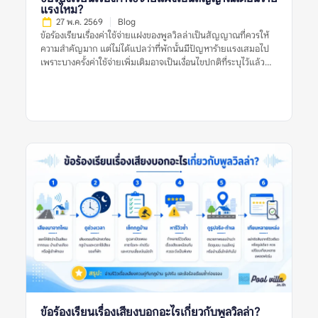
รายละเอียดมากกว่าที่พักทั่วไป เพราะต้องดูทั้งบ้านทั้งหลัง สระว่าย
แรงไหม?
น้ำ ห้องนอน ห้องน้ำ ครัว พื้นที่จอดรถ กฎบ้าน และเงื่อนไขค่าใช้จ่าย
27 พ.ค. 2569
Blog
หากดูรีวิวจากแหล่งเดียว อาจเห็นเฉพาะมุมที่แหล่งนั้นนำเสนอเด่น
ข้อร้องเรียนเรื่องค่าใช้จ่ายแฝงของพูลวิลล่าเป็นสัญญาณที่ควรให้
ที่สุด ตัวอย่างเช่น […]
ความสำคัญมาก แต่ไม่ได้แปลว่าที่พักนั้นมีปัญหาร้ายแรงเสมอไป
เพราะบางครั้งค่าใช้จ่ายเพิ่มเติมอาจเป็นเงื่อนไขปกติที่ระบุไว้แล้ว
เช่น ค่าคนเกิน ค่าไฟเกินหน่วย ค่าทำความสะอาด หรือค่าปรับกรณี
ทำของเสียหาย ปัญหาจะน่ากังวลขึ้นเมื่อรีวิวหลายรายการพูดตรง
กันว่าค่าใช้จ่ายไม่ถูกแจ้งล่วงหน้า ราคาไม่ชัดเจน เจ้าของอธิบายไม่
ตรงกัน หรือมีการเรียกเก็บเงินเพิ่มหลังเข้าพักโดยไม่มีหลักฐาน
ชัดเจน ดังนั้น ก่อนตัดสินใจจองพูลวิลล่า ควรดูหลายสัญญาณร่วม
กัน ไม่ใช่ตัดสินจากรีวิวเดียว รูปเดียว หรือคำร้องเรียนเดียว ข้อร้อง
เรียนเรื่องค่าใช้จ่ายแฝงของพูลวิลล่าหมายถึงอะไร? ข้อร้องเรียน
เรื่องค่าใช้จ่ายแฝงของพูลวิลล่า หมายถึงรีวิวที่ผู้เข้าพักพูดถึงค่าใช้
จ่ายที่ไม่คาดคิดหรือไม่เข้าใจตั้งแต่แรก เช่น ราคาที่เห็นในประกาศ
ไม่ใช่ราคาสุทธิ มีค่าทำความสะอาดเพิ่ม มีค่าคนเกิน ค่าไฟ ค่าปรับ
เสียงดัง ค่าเตาปิ้งย่าง หรือค่าหักเงินมัดจำหลังเช็กเอาต์ คำว่า “ค่าใช้
จ่ายแฝง” ไม่ได้หมายความว่าทุกรายการเป็นการเอาเปรียบเสมอไป
บางรายการอาจเป็นค่าใช้จ่ายปกติของที่พัก แต่กลายเป็นปัญหา
เพราะสื่อสารไม่ชัดก่อนจอง หรือผู้เข้าพักไม่ได้อ่านเงื่อนไขให้ครบ
รีวิวที่มีประโยชน์ควรบอกชัดว่า ค่าใช้จ่ายนั้นคืออะไร ถูกแจ้งไว้ก่อน
หรือไม่ เกิดขึ้นเพราะเงื่อนไขใด และเจ้าของที่พักอธิบายอย่างไร หาก
รีวิวมีเพียงคำว่า “มีค่าใช้จ่ายแอบแฝง” แต่ไม่บอกบริบท ควรอ่าน
รีวิวอื่นประกอบก่อนสรุป ทำไมข้อร้องเรียนเรื่องค่าใช้จ่ายแฝงจึง
ข้อร้องเรียนเรื่องเสียงบอกอะไรเกี่ยวกับพูลวิลล่า?