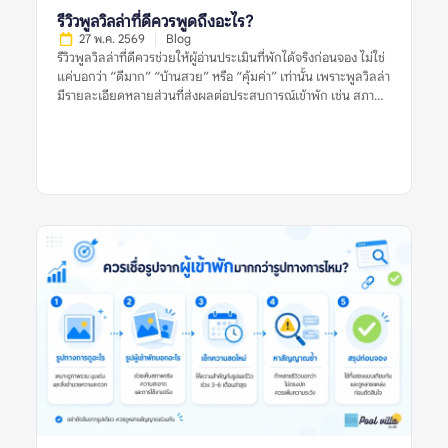
ไม่มีเหตุผลประกอบ ยิ่งลิสต์อธิบายเกณฑ์ชัดเจน เช่น เหมาะกับ
รีวิวพูลวิลล่าที่ดีควรพูดถึงอะไร?
ครอบครัว […]
27 พ.ค. 2569
Blog
รีวิวพูลวิลล่าที่ดีควรช่วยให้ผู้อ่านประเมินที่พักได้จริงก่อนจอง ไม่ใช่
แค่บอกว่า “ดีมาก” “บ้านสวย” หรือ “คุ้มค่า” เท่านั้น เพราะพูลวิลล่า
มีรายละเอียดหลายส่วนที่ส่งผลต่อประสบการณ์เข้าพัก เช่น สภาพ
สระ ห้องนอน ห้องน้ำ ความสะอาด ทำเล กฎบ้าน ค่าใช้จ่ายเพิ่มเติม
และการดูแลของเจ้าของที่พัก รีวิวที่มีประโยชน์ควรให้ข้อมูลชัดเจน
มีบริบท และช่วยให้ผู้อ่านเห็นทั้งข้อดีและข้อจำกัดของที่พัก อย่างไร
ก็ตาม ผู้จองไม่ควรตัดสินจากรีวิวเดียว รูปเดียว หรือคะแนนดาว
เพียงอย่างเดียว ควรดูหลายสัญญาณร่วมกัน ทั้งรูปจริงจากผู้เข้าพัก
ความสดใหม่ของรีวิว ข้อร้องเรียนซ้ำ และข้อมูลจากหลายแหล่งก่อน
ตัดสินใจ รีวิวพูลวิลล่าที่ดีหมายถึงอะไร? รีวิวพูลวิลล่าที่ดี คือรีวิวที่
ให้ข้อมูลเพียงพอสำหรับการตัดสินใจ ไม่ได้มีประโยชน์แค่เพราะให้
คะแนนสูง แต่ต้องบอกให้ชัดว่าที่พักดีในด้านใด มีข้อจำกัดอะไร
และเหมาะกับผู้เข้าพักแบบไหน รีวิวที่ดีควรตอบคำถามสำคัญ เช่น
บ้านตรงกับรูปไหม สระสะอาดหรือเปล่า ห้องนอนพอสำหรับจำนวน
คนจริงไหม ห้องน้ำใช้งานสะดวกไหม ทำเลเดินทางง่ายหรือไม่ และมี
ค่าใช้จ่ายเพิ่มเติมที่ควรรู้ก่อนจองหรือเปล่า ตัวอย่างรีวิวที่มีประโยชน์
คือรีวิวที่บอกว่า “ไป 10 คน ห้องนอนพอดี เตียงเสริมใช้ได้ สระน้ำ
สะอาด แต่ทางเข้าค่อนข้างแคบ ควรใช้รถส่วนตัว” รีวิวแบบนี้ช่วยให้
ผู้อ่านประเมินได้ดีกว่าคำสั้น ๆ […]