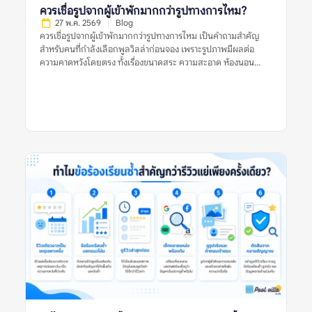
ควรเชื่อรูปจากผู้เข้าพักมากกว่ารูปทางการไหม?
27 พ.ค. 2569
Blog
ควรเชื่อรูปจากผู้เข้าพักมากกว่ารูปทางการไหม เป็นคำถามสำคัญ
สำหรับคนที่กำลังเลือกพูลวิลล่าก่อนจอง เพราะรูปภาพมีผลต่อ
ความคาดหวังโดยตรง ทั้งเรื่องขนาดสระ ความสะอาด ห้องนอน
ห้องน้ำ พื้นที่ส่วนกลาง และบรรยากาศโดยรวม รูปทางการมักช่วย
ให้เห็นภาพที่พักในมุมที่ดีที่สุด ส่วนรูปจากผู้เข้าพักมักสะท้อนสภาพ
จริงระหว่างใช้งานมากกว่า คำตอบคือ ไม่ควรเชื่อรูปประเภทใด
ประเภทหนึ่งเพียงอย่างเดียว ควรใช้ทั้งรูปจากผู้เข้าพักและรูป
ทางการร่วมกัน แล้วตรวจหลายสัญญาณประกอบ เช่น วันที่ของรีวิว
รูปหลายมุม ข้อร้องเรียนซ้ำ ความสอดคล้องกับรายละเอียดประกาศ
และข้อมูลจากหลายแหล่ง ก่อนตัดสินใจจองพูลวิลล่า ควรเชื่อรูป
จากผู้เข้าพักมากกว่ารูปทางการไหม หมายถึงอะไร? ควรเชื่อรูปจากผู้
เข้าพักมากกว่ารูปทางการไหม หมายถึงการพิจารณาว่ารูปประเภทใด
น่าใช้เป็นข้อมูลประกอบการตัดสินใจมากกว่า ระหว่างรูปที่เจ้าของ
ที่พักหรือแพลตฟอร์มจัดทำอย่างเป็นทางการ กับรูปที่ผู้เข้าพักจริง
ถ่ายและแนบไว้ในรีวิว รูปทางการมักถ่ายด้วยแสงดี มุมดี และจัด
พื้นที่ให้ดูพร้อมที่สุด จึงช่วยให้เห็นภาพรวมของที่พักได้ชัด เช่น
โครงสร้างบ้าน สไตล์การตกแต่ง มุมสระ พื้นที่นั่งเล่น และห้องนอน
หลัก แต่ข้อจำกัดคืออาจไม่สะท้อนสภาพปัจจุบัน หากรูปถ่ายไว้นาน
หรือถ่ายเฉพาะมุมที่ดีที่สุด ส่วนรูปจากผู้เข้าพักมักมีความเป็น
ธรรมชาติมากกว่า เห็นสภาพบ้านตอนใช้งานจริง เช่น สระหลังมีคน
เล่น ห้องน้ำที่ใช้งานจริง พื้นที่ครัว ที่จอดรถ หรือมุมที่รูปทางการไม่