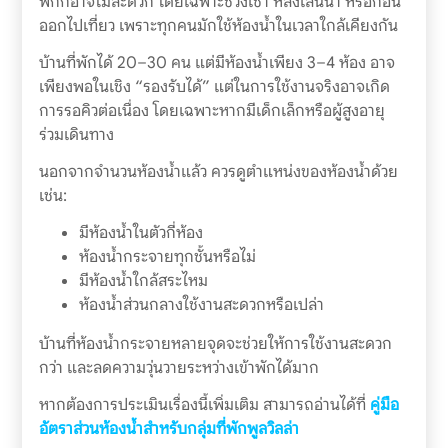
พักก็อาจไม่สะดวก โดยเฉพาะช่วงเช้า หลังเล่นน้ำ หรือก่อน
ออกไปเที่ยว เพราะทุกคนมักใช้ห้องน้ำในเวลาใกล้เคียงกัน
บ้านที่พักได้ 20–30 คน แต่มีห้องน้ำเพียง 3–4 ห้อง อาจ
เพียงพอในเชิง “รองรับได้” แต่ในการใช้งานจริงอาจเกิด
การรอคิวต่อเนื่อง โดยเฉพาะหากมีเด็กเล็กหรือผู้สูงอายุ
ร่วมเดินทาง
นอกจากจำนวนห้องน้ำแล้ว ควรดูตำแหน่งของห้องน้ำด้วย
เช่น:
มีห้องน้ำในตัวกี่ห้อง
ห้องน้ำกระจายทุกชั้นหรือไม่
มีห้องน้ำใกล้สระไหม
ห้องน้ำส่วนกลางใช้งานสะดวกหรือเปล่า
บ้านที่ห้องน้ำกระจายหลายจุดจะช่วยให้การใช้งานสะดวก
กว่า และลดความวุ่นวายระหว่างเข้าพักได้มาก
หากต้องการประเมินเรื่องนี้เพิ่มเติม สามารถอ่านได้ที่
คู่มือ
อัตราส่วนห้องน้ำสำหรับกลุ่มที่พักพูลวิลล่า