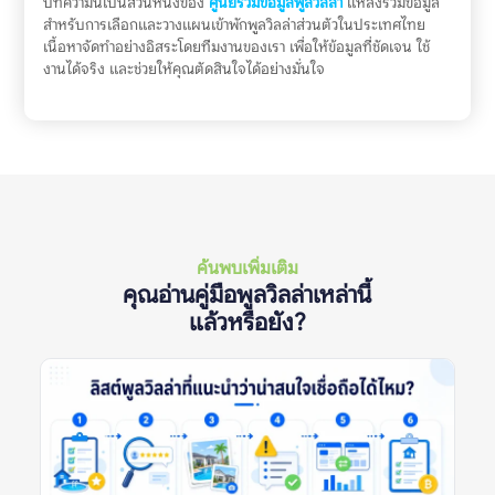
บทความนี้เป็นส่วนหนึ่งของ
ศูนย์รวมข้อมูลพูลวิลล่า
แหล่งรวมข้อมูล
สำหรับการเลือกและวางแผนเข้าพักพูลวิลล่าส่วนตัวในประเทศไทย
เนื้อหาจัดทำอย่างอิสระโดยทีมงานของเรา เพื่อให้ข้อมูลที่ชัดเจน ใช้
งานได้จริง และช่วยให้คุณตัดสินใจได้อย่างมั่นใจ
ค้นพบเพิ่มเติม
คุณอ่านคู่มือพูลวิลล่าเหล่านี้
แล้วหรือยัง?