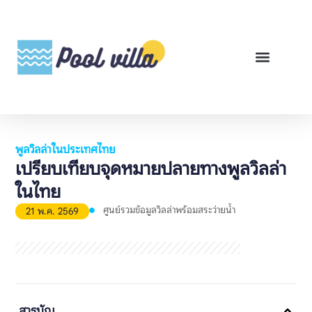
พูลวิลล่าสำหรับเช่า
พูลวิลล่าสำหรับขาย
รีวิวสินค้า
ศูนย์รวมคู่มือพูลวิลล่า
พูลวิลล่าในประเทศไทย
เปรียบเทียบจุดหมายปลายทางพูลวิลล่า
ในไทย
ศูนย์รวมข้อมูลวิลล่าพร้อมสระว่ายน้ำ
21 พ.ค. 2569
สารบัญ