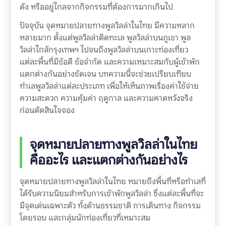
ดัง หรืออยู่ไกลจากกิจกรรมที่ต้องการมากเกินไป
ปัจจุบัน จุดหมายปลายทางพูลวิลล่าในไทย มีความหลาก
หลายมาก ตั้งแต่พูลวิลล่าติดทะเล พูลวิลล่าบนภูเขา พูล
วิลล่าใกล้กรุงเทพฯ ไปจนถึงพูลวิลล่าบนเกาะท่องเที่ยว
แต่ละพื้นที่มีข้อดี ข้อจำกัด และความเหมาะสมกับผู้เข้าพัก
แตกต่างกันอย่างชัดเจน บทความนี้จะช่วยเปรียบเทียบ
ทำเลพูลวิลล่าแต่ละประเภท เพื่อให้เห็นภาพเรื่องค่าใช้จ่าย
ความสะดวก ความคุ้มค่า ฤดูกาล และความคาดหวังจริง
ก่อนตัดสินใจจอง
จุดหมายปลายทางพูลวิลล่าในไทย
คืออะไร และแตกต่างกันอย่างไร
จุดหมายปลายทางพูลวิลล่าในไทย หมายถึงพื้นที่หรือทำเลที่
ได้รับความนิยมสำหรับการเข้าพักพูลวิลล่า ซึ่งแต่ละพื้นที่จะ
มีจุดเด่นเฉพาะตัว ทั้งด้านธรรมชาติ การเดินทาง กิจกรรม
โดยรอบ และกลุ่มนักท่องเที่ยวที่เหมาะสม