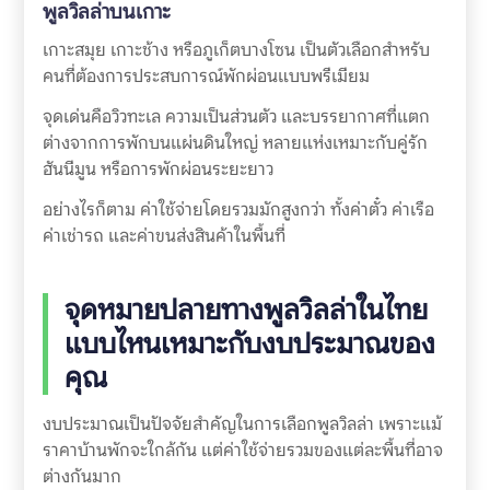
พูลวิลล่าบนเกาะ
เกาะสมุย เกาะช้าง หรือภูเก็ตบางโซน เป็นตัวเลือกสำหรับ
คนที่ต้องการประสบการณ์พักผ่อนแบบพรีเมียม
จุดเด่นคือวิวทะเล ความเป็นส่วนตัว และบรรยากาศที่แตก
ต่างจากการพักบนแผ่นดินใหญ่ หลายแห่งเหมาะกับคู่รัก
ฮันนีมูน หรือการพักผ่อนระยะยาว
อย่างไรก็ตาม ค่าใช้จ่ายโดยรวมมักสูงกว่า ทั้งค่าตั๋ว ค่าเรือ
ค่าเช่ารถ และค่าขนส่งสินค้าในพื้นที่
จุดหมายปลายทางพูลวิลล่าในไทย
แบบไหนเหมาะกับงบประมาณของ
คุณ
งบประมาณเป็นปัจจัยสำคัญในการเลือกพูลวิลล่า เพราะแม้
ราคาบ้านพักจะใกล้กัน แต่ค่าใช้จ่ายรวมของแต่ละพื้นที่อาจ
ต่างกันมาก