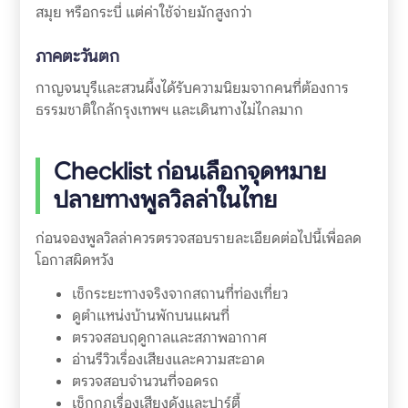
สมุย หรือกระบี่ แต่ค่าใช้จ่ายมักสูงกว่า
ภาคตะวันตก
กาญจนบุรีและสวนผึ้งได้รับความนิยมจากคนที่ต้องการ
ธรรมชาติใกล้กรุงเทพฯ และเดินทางไม่ไกลมาก
Checklist ก่อนเลือกจุดหมาย
ปลายทางพูลวิลล่าในไทย
ก่อนจองพูลวิลล่าควรตรวจสอบรายละเอียดต่อไปนี้เพื่อลด
โอกาสผิดหวัง
เช็กระยะทางจริงจากสถานที่ท่องเที่ยว
ดูตำแหน่งบ้านพักบนแผนที่
ตรวจสอบฤดูกาลและสภาพอากาศ
อ่านรีวิวเรื่องเสียงและความสะอาด
ตรวจสอบจำนวนที่จอดรถ
เช็กกฎเรื่องเสียงดังและปาร์ตี้