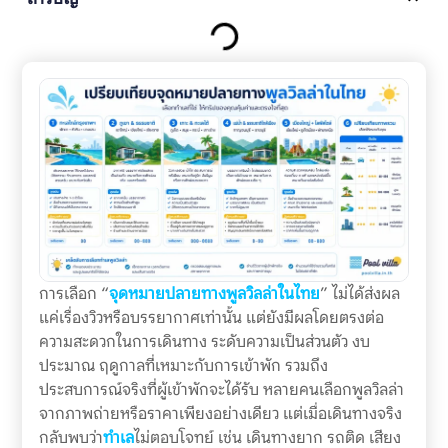
การเลือก “
จุดหมายปลายทางพูลวิลล่าในไทย
” ไม่ได้ส่งผล
แค่เรื่องวิวหรือบรรยากาศเท่านั้น แต่ยังมีผลโดยตรงต่อ
ความสะดวกในการเดินทาง ระดับความเป็นส่วนตัว งบ
ประมาณ ฤดูกาลที่เหมาะกับการเข้าพัก รวมถึง
ประสบการณ์จริงที่ผู้เข้าพักจะได้รับ หลายคนเลือกพูลวิลล่า
จากภาพถ่ายหรือราคาเพียงอย่างเดียว แต่เมื่อเดินทางจริง
กลับพบว่า
ทำเล
ไม่ตอบโจทย์ เช่น เดินทางยาก รถติด เสียง