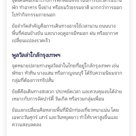
จุดเด่นคือเหมาะกับการพักผ่อนจริง เน้นการใช้เวลาในบ้าน
พัก ทำอาหาร ปิ้งย่าง หรือชมวิวธรรมชาติ มากกว่าการออก
ไปทำกิจกรรมภายนอก
ข้อจำกัดสำคัญคือการเดินทางอาจใช้เวลานาน ถนนบาง
พื้นที่ค่อนข้างชัน และบางฤดูอาจมีหมอก ฝน หรืออากาศ
เปลี่ยนแปลงรวดเร็ว
พูลวิลล่าใกล้กรุงเทพฯ
จุดหมายปลายทางพูลวิลล่าในไทยที่อยู่ใกล้กรุงเทพฯ เช่น
พัทยา หัวหิน บางแสน หรือกาญจนบุรี ได้รับความนิยมจาก
กลุ่มที่ต้องการทริปสั้น
ข้อดีคือเดินทางสะดวก ประหยัดเวลา และควบคุมงบได้ง่าย
เหมาะกับการจัดปาร์ตี้ วันเกิด หรือรวมกลุ่มเพื่อน
ข้อแลกเปลี่ยนคือหลายพื้นที่มีนักท่องเที่ยวหนาแน่น โดย
เฉพาะวันศุกร์ เสาร์ และวันหยุดยาว ทำให้ราคาสูงขึ้นและ
ความสงบลดลง