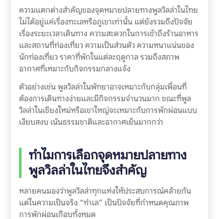
ความแตกต่างสำคัญของจุดหมายปลายทางพูลวิลล่าในไทย
ไม่ได้อยู่แค่เรื่องทะเลหรือภูเขาเท่านั้น แต่ยังรวมถึงปัจจัย
เรื่องระยะเวลาเดินทาง ความสะดวกในการเข้าถึงร้านอาหาร
และสถานที่ท่องเที่ยว ความเป็นส่วนตัว ความหนาแน่นของ
นักท่องเที่ยว ราคาที่พักในแต่ละฤดูกาล รวมถึงสภาพ
อากาศที่เหมาะกับกิจกรรมกลางแจ้ง
ตัวอย่างเช่น พูลวิลล่าในพัทยาอาจเหมาะกับกลุ่มเพื่อนที่
ต้องการเดินทางง่ายและมีกิจกรรมจำนวนมาก ขณะที่พูล
วิลล่าในเชียงใหม่หรือเขาใหญ่จะเหมาะกับการพักผ่อนแบบ
เงียบสงบ เน้นธรรมชาติและอากาศเย็นมากกว่า
ทำไมการเลือกจุดหมายปลายทาง
พูลวิลล่าในไทยจึงสำคัญ
หลายคนมองว่าพูลวิลล่าทุกแห่งให้ประสบการณ์คล้ายกัน
แต่ในความเป็นจริง “ทำเล” เป็นปัจจัยที่กำหนดคุณภาพ
การพักผ่อนเกือบทั้งหมด