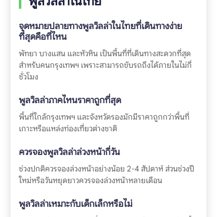
พูลวิลล่าในไทย
จุดหมายปลายทางพูลวิลล่าในไทยที่เดินทางง่าย
ที่สุดคือที่ไหน
พัทยา บางแสน และหัวหิน เป็นพื้นที่ที่เดินทางสะดวกที่สุด
สำหรับคนกรุงเทพฯ เพราะสามารถขับรถถึงได้ภายในไม่กี่
ชั่วโมง
พูลวิลล่าภาคไหนราคาถูกที่สุด
พื้นที่ใกล้กรุงเทพฯ และจังหวัดรองมักมีราคาถูกกว่าพื้นที่
เกาะหรือแหล่งท่องเที่ยวต่างชาติ
ควรจองพูลวิลล่าล่วงหน้ากี่วัน
ช่วงปกติควรจองล่วงหน้าอย่างน้อย 2-4 สัปดาห์ ส่วนช่วงปี
ใหม่หรือวันหยุดยาวควรจองล่วงหน้าหลายเดือน
พูลวิลล่าเหมาะกับเด็กเล็กหรือไม่