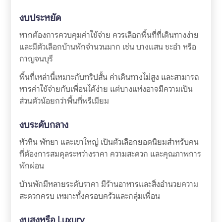
งบประหยัด
หากต้องการควบคุมค่าใช้จ่าย ควรเลือกพื้นที่ที่เดินทางง่าย
และมีตัวเลือกบ้านพักจำนวนมาก เช่น บางแสน ชะอำ หรือ
กาญจนบุรี
พื้นที่เหล่านี้เหมาะกับทริปสั้น ค่าเดินทางไม่สูง และสามารถ
หารค่าใช้จ่ายกับเพื่อนได้ง่าย แต่บางแห่งอาจมีความเป็น
ส่วนตัวน้อยกว่าพื้นที่พรีเมียม
งบระดับกลาง
หัวหิน พัทยา และเขาใหญ่ เป็นตัวเลือกยอดนิยมสำหรับคน
ที่ต้องการสมดุลระหว่างราคา ความสะดวก และคุณภาพการ
พักผ่อน
บ้านพักมีหลายระดับราคา มีร้านอาหารและสิ่งอำนวยความ
สะดวกครบ เหมาะทั้งครอบครัวและกลุ่มเพื่อน
งบสูงหรือ Luxury