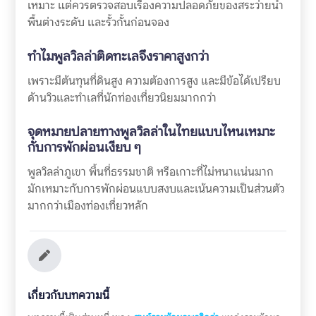
เหมาะ แต่ควรตรวจสอบเรื่องความปลอดภัยของสระว่ายน้ำ
พื้นต่างระดับ และรั้วกั้นก่อนจอง
ทำไมพูลวิลล่าติดทะเลจึงราคาสูงกว่า
เพราะมีต้นทุนที่ดินสูง ความต้องการสูง และมีข้อได้เปรียบ
ด้านวิวและทำเลที่นักท่องเที่ยวนิยมมากกว่า
จุดหมายปลายทางพูลวิลล่าในไทยแบบไหนเหมาะ
กับการพักผ่อนเงียบ ๆ
พูลวิลล่าภูเขา พื้นที่ธรรมชาติ หรือเกาะที่ไม่หนาแน่นมาก
มักเหมาะกับการพักผ่อนแบบสงบและเน้นความเป็นส่วนตัว
มากกว่าเมืองท่องเที่ยวหลัก
เกี่ยวกับบทความนี้