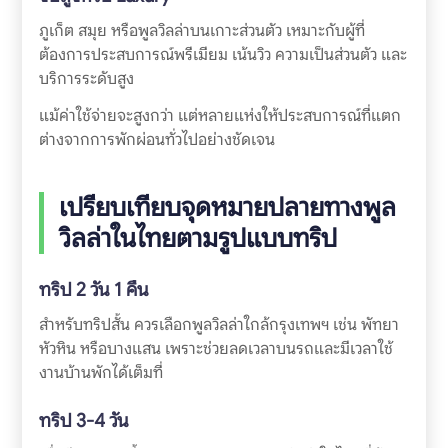
ภูเก็ต สมุย หรือพูลวิลล่าบนเกาะส่วนตัว เหมาะกับผู้ที่
ต้องการประสบการณ์พรีเมียม เน้นวิว ความเป็นส่วนตัว และ
บริการระดับสูง
แม้ค่าใช้จ่ายจะสูงกว่า แต่หลายแห่งให้ประสบการณ์ที่แตก
ต่างจากการพักผ่อนทั่วไปอย่างชัดเจน
เปรียบเทียบจุดหมายปลายทางพูล
วิลล่าในไทยตามรูปแบบทริป
ทริป 2 วัน 1 คืน
สำหรับทริปสั้น ควรเลือกพูลวิลล่าใกล้กรุงเทพฯ เช่น พัทยา
หัวหิน หรือบางแสน เพราะช่วยลดเวลาบนรถและมีเวลาใช้
งานบ้านพักได้เต็มที่
ทริป 3-4 วัน