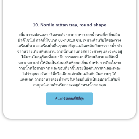
10. Nordic rattan tray, round shape
เพิ่มความผ่อนคลายริมสระด้วยถาดอาหารลอยน้ำทรงสี่เหลี่ยมผืน
ผ้าดีไซน์เก๋ ถาดนี้มีขนาด 60x40x10 ซม. เหมาะสำหรับใส่ของว่าง
เครื่องดื่ม และเครื่องดื่มอื่นๆ ขณะที่คุณเพลิดเพลินกับการว่ายน้ำ ทำ
จากหวายเทียมที่ทนทาน ถาดนี้ทนทานต่อสภาวะต่างๆ และจะคงอยู่
ได้นานในฤดูร้อนที่จะมาถึง การออกแบบที่โฉบเฉี่ยวและสีสันที่
หลากหลายทำให้มันเป็นส่วนเสริมที่ยอดเยี่ยมสำหรับการติดตั้งสระ
ว่ายน้ำหรือชายหาด และขอบที่ยกขึ้นช่วยป้องกันการหกเลอะเทอะ
ไม่ว่าคุณจะจัดปาร์ตี้หรือเพียงแค่เพลิดเพลินกับวันสบายๆ ใต้
แสงแดด ถาดอาหารลอยน้ำทรงสี่เหลี่ยมผืนผ้าเป็นอุปกรณ์เสริมที่
สมบูรณ์แบบสำหรับการผจญภัยทางน้ำของคุณ
ค้นหาข้อเสนอที่ดีที่สุด