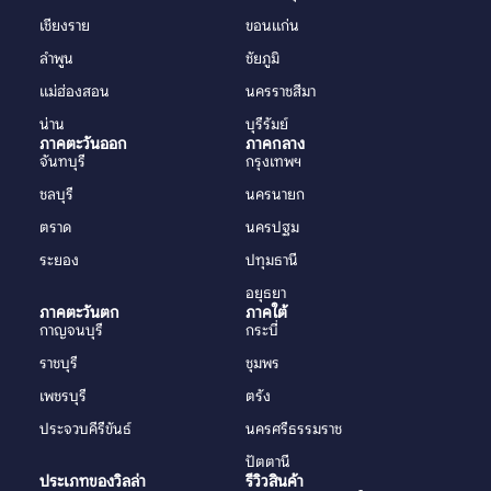
เชียงราย
ขอนแก่น
ลำพูน
ชัยภูมิ
แม่ฮ่องสอน
นครราชสีมา
น่าน
บุรีรัมย์
ภาคตะวันออก
ภาคกลาง
จันทบุรี
กรุงเทพฯ
ชลบุรี
นครนายก
ตราด
นครปฐม
ระยอง
ปทุมธานี
อยุธยา
ภาคตะวันตก
ภาคใต้
กาญจนบุรี
กระบี่
ราชบุรี
ชุมพร
เพชรบุรี
ตรัง
ประจวบคีรีขันธ์
นครศรีธรรมราช
ปัตตานี
ประเภทของวิลล่า
รีวิวสินค้า