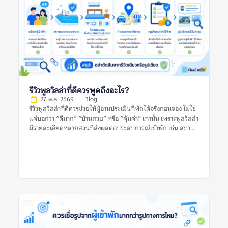
โดยอาจคัดจากทำเล ราคา ความนิยม รูปภาพ รีวิว สิ่งอำนวยความ
สะดวก หรือความเหมาะสมกับกลุ่มผู้เข้าพักบางประเภท อย่างไร
ก็ตาม คำว่า “แนะนำ” ไม่ได้แปลว่าที่พักนั้นเหมาะกับทุกคน และไม่
ได้รับประกันว่าประสบการณ์เข้าพักจะตรงกับความคาดหวังเสมอไป
เพราะผู้จองแต่ละกลุ่มมีเงื่อนไขต่างกัน เช่น จำนวนคน งบประมาณ
ความต้องการใช้สระ ความต้องการทำอาหาร ความเงียบสงบ หรือ
ความสะดวกในการเดินทาง ลิสต์แนะนำที่มีคุณภาพควรช่วยให้ผู้
อ่านเห็นเกณฑ์การพิจารณา ไม่ใช่แค่บอกว่าที่พักใด “ดีที่สุด” โดย
ไม่มีเหตุผลประกอบ ยิ่งลิสต์อธิบายเกณฑ์ชัดเจน เช่น เหมาะกับ
รีวิวพูลวิลล่าที่ดีควรพูดถึงอะไร?
ครอบครัว […]
27 พ.ค. 2569
Blog
รีวิวพูลวิลล่าที่ดีควรช่วยให้ผู้อ่านประเมินที่พักได้จริงก่อนจอง ไม่ใช่
แค่บอกว่า “ดีมาก” “บ้านสวย” หรือ “คุ้มค่า” เท่านั้น เพราะพูลวิลล่า
มีรายละเอียดหลายส่วนที่ส่งผลต่อประสบการณ์เข้าพัก เช่น สภาพ
สระ ห้องนอน ห้องน้ำ ความสะอาด ทำเล กฎบ้าน ค่าใช้จ่ายเพิ่มเติม
และการดูแลของเจ้าของที่พัก รีวิวที่มีประโยชน์ควรให้ข้อมูลชัดเจน
มีบริบท และช่วยให้ผู้อ่านเห็นทั้งข้อดีและข้อจำกัดของที่พัก อย่างไร
ก็ตาม ผู้จองไม่ควรตัดสินจากรีวิวเดียว รูปเดียว หรือคะแนนดาว
เพียงอย่างเดียว ควรดูหลายสัญญาณร่วมกัน ทั้งรูปจริงจากผู้เข้าพัก
ความสดใหม่ของรีวิว ข้อร้องเรียนซ้ำ และข้อมูลจากหลายแหล่งก่อน
ตัดสินใจ รีวิวพูลวิลล่าที่ดีหมายถึงอะไร? รีวิวพูลวิลล่าที่ดี คือรีวิวที่
ให้ข้อมูลเพียงพอสำหรับการตัดสินใจ ไม่ได้มีประโยชน์แค่เพราะให้
คะแนนสูง แต่ต้องบอกให้ชัดว่าที่พักดีในด้านใด มีข้อจำกัดอะไร
และเหมาะกับผู้เข้าพักแบบไหน รีวิวที่ดีควรตอบคำถามสำคัญ เช่น