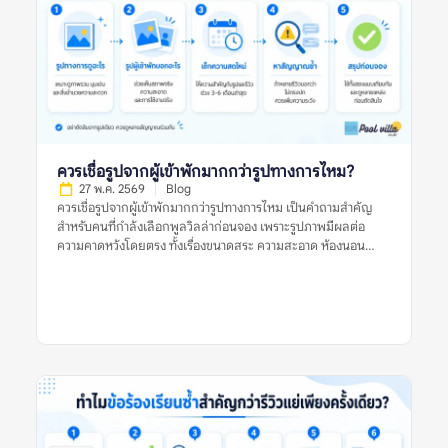
บ้านตรงกับรูปไหม สระสะอาดหรือเปล่า ห้องนอนพอสำหรับจำนวน
คนจริงไหม ห้องน้ำใช้งานสะดวกไหม ทำเลเดินทางง่ายหรือไม่ และมี
ค่าใช้จ่ายเพิ่มเติมที่ควรรู้ก่อนจองหรือเปล่า ตัวอย่างรีวิวที่มีประโยชน์
คือรีวิวที่บอกว่า “ไป 10 คน ห้องนอนพอดี เตียงเสริมใช้ได้ สระน้ำ
สะอาด แต่ทางเข้าค่อนข้างแคบ ควรใช้รถส่วนตัว” รีวิวแบบนี้ช่วยให้
ผู้อ่านประเมินได้ดีกว่าคำสั้น ๆ […]
ควรเชื่อรูปจากผู้เข้าพักมากกว่ารูปทางการไหม?
27 พ.ค. 2569
Blog
ควรเชื่อรูปจากผู้เข้าพักมากกว่ารูปทางการไหม เป็นคำถามสำคัญ
สำหรับคนที่กำลังเลือกพูลวิลล่าก่อนจอง เพราะรูปภาพมีผลต่อ
ความคาดหวังโดยตรง ทั้งเรื่องขนาดสระ ความสะอาด ห้องนอน
ห้องน้ำ พื้นที่ส่วนกลาง และบรรยากาศโดยรวม รูปทางการมักช่วย
ให้เห็นภาพที่พักในมุมที่ดีที่สุด ส่วนรูปจากผู้เข้าพักมักสะท้อนสภาพ
จริงระหว่างใช้งานมากกว่า คำตอบคือ ไม่ควรเชื่อรูปประเภทใด
ประเภทหนึ่งเพียงอย่างเดียว ควรใช้ทั้งรูปจากผู้เข้าพักและรูป
ทางการร่วมกัน แล้วตรวจหลายสัญญาณประกอบ เช่น วันที่ของรีวิว
รูปหลายมุม ข้อร้องเรียนซ้ำ ความสอดคล้องกับรายละเอียดประกาศ
และข้อมูลจากหลายแหล่ง ก่อนตัดสินใจจองพูลวิลล่า ควรเชื่อรูป
จากผู้เข้าพักมากกว่ารูปทางการไหม หมายถึงอะไร? ควรเชื่อรูปจากผู้
เข้าพักมากกว่ารูปทางการไหม หมายถึงการพิจารณาว่ารูปประเภทใด
น่าใช้เป็นข้อมูลประกอบการตัดสินใจมากกว่า ระหว่างรูปที่เจ้าของ