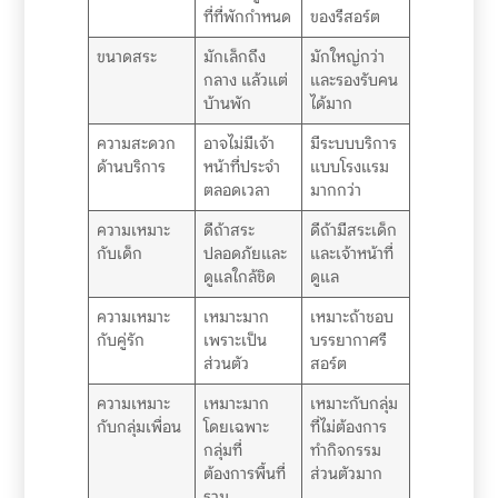
ที่ที่พักกำหนด
ของรีสอร์ต
ขนาดสระ
มักเล็กถึง
มักใหญ่กว่า
กลาง แล้วแต่
และรองรับคน
บ้านพัก
ได้มาก
ความสะดวก
อาจไม่มีเจ้า
มีระบบบริการ
ด้านบริการ
หน้าที่ประจำ
แบบโรงแรม
ตลอดเวลา
มากกว่า
ความเหมาะ
ดีถ้าสระ
ดีถ้ามีสระเด็ก
กับเด็ก
ปลอดภัยและ
และเจ้าหน้าที่
ดูแลใกล้ชิด
ดูแล
ความเหมาะ
เหมาะมาก
เหมาะถ้าชอบ
กับคู่รัก
เพราะเป็น
บรรยากาศรี
ส่วนตัว
สอร์ต
ความเหมาะ
เหมาะมาก
เหมาะกับกลุ่ม
กับกลุ่มเพื่อน
โดยเฉพาะ
ที่ไม่ต้องการ
กลุ่มที่
ทำกิจกรรม
ต้องการพื้นที่
ส่วนตัวมาก
รวม