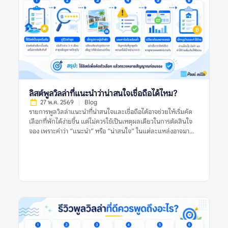
ลิสต์พูลวิลล่าที่แนะนำว่าน่าสนใจเชื่อถือได้ไหม?
27 พ.ค. 2569
Blog
รายการพูลวิลล่าแนะนำที่น่าสนใจและเชื่อถือได้อาจช่วยให้เริ่มคัด
เลือกที่พักได้ง่ายขึ้น แต่ไม่ควรใช้เป็นเหตุผลเดียวในการตัดสินใจ
จอง เพราะคำว่า “แนะนำ” หรือ “น่าสนใจ” ในแต่ละแหล่งอาจมา
จากเกณฑ์ที่ต่างกัน บางลิสต์อาจคัดจากความนิยม บางลิสต์อาจดู
จากราคา ทำเล รูปภาพ หรือข้อมูลที่พักที่มีอยู่ในช่วงเวลานั้น สำหรับ
ผู้จอง สิ่งสำคัญไม่ใช่การเชื่อว่าลิสต์แนะนำใดดีที่สุด แต่คือการใช้ลิ
สต์เหล่านั้นเป็นจุดเริ่มต้น แล้วตรวจสอบต่อด้วยรีวิวล่าสุด รูปจริง
จากผู้เข้าพัก ข้อร้องเรียนซ้ำ กฎบ้าน ค่าใช้จ่ายเพิ่มเติม และข้อมูล
จากหลายแหล่งก่อนตัดสินใจ อย่าตัดสินจากลิสต์เดียว รีวิวเดียว
หรือรูปเดียว เพราะพูลวิลล่าที่เหมาะกับคนหนึ่งอาจไม่เหมาะกับอีก
กลุ่มหนึ่งเสมอไป รายการพูลวิลล่าแนะนำที่น่าสนใจและเชื่อถือได้
หมายถึงอะไร? รายการพูลวิลล่าแนะนำที่น่าสนใจและเชื่อถือได้
หมายถึงรายชื่อที่พักพูลวิลล่าที่ถูกนำเสนอว่าเหมาะแก่การพิจารณา