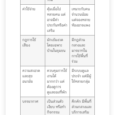
ค่าใช้จ่าย
คุ้มเมื่อไป
เหมาะกับคน
หลายคน แต่
จำนวนน้อย
อาจมีค่า
แต่จองหลาย
ประกันหรือค่า
ห้องอาจแพง
เสริม
กฎการใช้
มักเข้มงวด
มีกฎส่วน
เสียง
โดยเฉพาะ
กลางและ
บ้านในชุมชน
มารยาทใน
การใช้พื้นที่
ร่วม
ความสะอาด
ควบคุมการใช้
มีระบบดูแล
และสุข
งานได้
ประจำ แต่มีผู้
อนามัย
มากกว่า แต่
ใช้หลายกลุ่ม
ต้องดูการ
ดูแลของที่พัก
บรรยากาศ
เป็นส่วนตัว
คึกคัก มีพื้นที่
เงียบ หรือทำ
ส่วนกลางและ
กิจกรรม
บริการเสริม