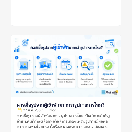
สระ ห้องนอน ห้องน้ำ ความสะอาด ทำเล กฎบ้าน ค่าใช้จ่ายเพิ่มเติม
และการดูแลของเจ้าของที่พัก รีวิวที่มีประโยชน์ควรให้ข้อมูลชัดเจน
มีบริบท และช่วยให้ผู้อ่านเห็นทั้งข้อดีและข้อจำกัดของที่พัก อย่างไร
ก็ตาม ผู้จองไม่ควรตัดสินจากรีวิวเดียว รูปเดียว หรือคะแนนดาว
เพียงอย่างเดียว ควรดูหลายสัญญาณร่วมกัน ทั้งรูปจริงจากผู้เข้าพัก
ความสดใหม่ของรีวิว ข้อร้องเรียนซ้ำ และข้อมูลจากหลายแหล่งก่อน
ตัดสินใจ รีวิวพูลวิลล่าที่ดีหมายถึงอะไร? รีวิวพูลวิลล่าที่ดี คือรีวิวที่
ให้ข้อมูลเพียงพอสำหรับการตัดสินใจ ไม่ได้มีประโยชน์แค่เพราะให้
คะแนนสูง แต่ต้องบอกให้ชัดว่าที่พักดีในด้านใด มีข้อจำกัดอะไร
และเหมาะกับผู้เข้าพักแบบไหน รีวิวที่ดีควรตอบคำถามสำคัญ เช่น
บ้านตรงกับรูปไหม สระสะอาดหรือเปล่า ห้องนอนพอสำหรับจำนวน
คนจริงไหม ห้องน้ำใช้งานสะดวกไหม ทำเลเดินทางง่ายหรือไม่ และมี
ค่าใช้จ่ายเพิ่มเติมที่ควรรู้ก่อนจองหรือเปล่า ตัวอย่างรีวิวที่มีประโยชน์
คือรีวิวที่บอกว่า “ไป 10 คน ห้องนอนพอดี เตียงเสริมใช้ได้ สระน้ำ
สะอาด แต่ทางเข้าค่อนข้างแคบ ควรใช้รถส่วนตัว” รีวิวแบบนี้ช่วยให้
ผู้อ่านประเมินได้ดีกว่าคำสั้น ๆ […]
ควรเชื่อรูปจากผู้เข้าพักมากกว่ารูปทางการไหม?
27 พ.ค. 2569
Blog
ควรเชื่อรูปจากผู้เข้าพักมากกว่ารูปทางการไหม เป็นคำถามสำคัญ
สำหรับคนที่กำลังเลือกพูลวิลล่าก่อนจอง เพราะรูปภาพมีผลต่อ
ความคาดหวังโดยตรง ทั้งเรื่องขนาดสระ ความสะอาด ห้องนอน