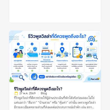
จากเกณฑ์ที่ต่างกัน บางลิสต์อาจคัดจากความนิยม บางลิสต์อาจดู
จากราคา ทำเล รูปภาพ หรือข้อมูลที่พักที่มีอยู่ในช่วงเวลานั้น สำหรับ
ผู้จอง สิ่งสำคัญไม่ใช่การเชื่อว่าลิสต์แนะนำใดดีที่สุด แต่คือการใช้ลิ
สต์เหล่านั้นเป็นจุดเริ่มต้น แล้วตรวจสอบต่อด้วยรีวิวล่าสุด รูปจริง
จากผู้เข้าพัก ข้อร้องเรียนซ้ำ กฎบ้าน ค่าใช้จ่ายเพิ่มเติม และข้อมูล
จากหลายแหล่งก่อนตัดสินใจ อย่าตัดสินจากลิสต์เดียว รีวิวเดียว
หรือรูปเดียว เพราะพูลวิลล่าที่เหมาะกับคนหนึ่งอาจไม่เหมาะกับอีก
กลุ่มหนึ่งเสมอไป รายการพูลวิลล่าแนะนำที่น่าสนใจและเชื่อถือได้
หมายถึงอะไร? รายการพูลวิลล่าแนะนำที่น่าสนใจและเชื่อถือได้
หมายถึงรายชื่อที่พักพูลวิลล่าที่ถูกนำเสนอว่าเหมาะแก่การพิจารณา
โดยอาจคัดจากทำเล ราคา ความนิยม รูปภาพ รีวิว สิ่งอำนวยความ
สะดวก หรือความเหมาะสมกับกลุ่มผู้เข้าพักบางประเภท อย่างไร
ก็ตาม คำว่า “แนะนำ” ไม่ได้แปลว่าที่พักนั้นเหมาะกับทุกคน และไม่
ได้รับประกันว่าประสบการณ์เข้าพักจะตรงกับความคาดหวังเสมอไป
เพราะผู้จองแต่ละกลุ่มมีเงื่อนไขต่างกัน เช่น จำนวนคน งบประมาณ
ความต้องการใช้สระ ความต้องการทำอาหาร ความเงียบสงบ หรือ
ความสะดวกในการเดินทาง ลิสต์แนะนำที่มีคุณภาพควรช่วยให้ผู้
อ่านเห็นเกณฑ์การพิจารณา ไม่ใช่แค่บอกว่าที่พักใด “ดีที่สุด” โดย
ไม่มีเหตุผลประกอบ ยิ่งลิสต์อธิบายเกณฑ์ชัดเจน เช่น เหมาะกับ
รีวิวพูลวิลล่าที่ดีควรพูดถึงอะไร?
ครอบครัว […]
27 พ.ค. 2569
Blog
รีวิวพูลวิลล่าที่ดีควรช่วยให้ผู้อ่านประเมินที่พักได้จริงก่อนจอง ไม่ใช่
แค่บอกว่า “ดีมาก” “บ้านสวย” หรือ “คุ้มค่า” เท่านั้น เพราะพูลวิลล่า
มีรายละเอียดหลายส่วนที่ส่งผลต่อประสบการณ์เข้าพัก เช่น สภาพ