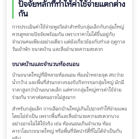
ปัจจัยหลักที่ทำให้ค่าใช้จ่ายแตกต่าง
กัน
การประเมินค่าใช้จ่ายพูลวิลล่าสำหรับกลุ่มเล็กกับกลุ่มใหญ่
ควรดูหลายปัจจัยพร้อมกัน เพราะราคาไม่ได้ขึ้นอยู่กับ
จำนวนคนเพียงอย่างเดียว แต่ยังเกี่ยวข้องกับทำเล ฤดูกาล
วันเข้าพัก ขนาดบ้าน และสิ่งอำนวยความสะดวก
ขนาดบ้านและจำนวนห้องนอน
บ้านขนาดใหญ่ที่มีหลายห้องนอน ห้องน้ำหลายจุด สระว่าย
น้ำกว้าง และพื้นที่ส่วนกลางรองรับกิจกรรมกลุ่มใหญ่ มักมี
ราคาสูงกว่าบ้านขนาดเล็ก แต่หากกลุ่มใหญ่หารค่าใช้จ่าย
ร่วมกัน ราคาต่อคนอาจไม่สูงมาก
สำหรับกลุ่มเล็ก การเลือกบ้านใหญ่เกินไปอาจทำให้จ่ายแพง
โดยไม่จำเป็น เพราะพื้นที่และสิ่งอำนวยความสะดวกบาง
อย่างอาจไม่ได้ใช้จริง เช่น ห้องนอนเกินจำนวน ห้อง
คาราโอเกะขนาดใหญ่ หรือพื้นที่จัดปาร์ตี้ที่ไม่ได้จำเป็นกับ
ทริป