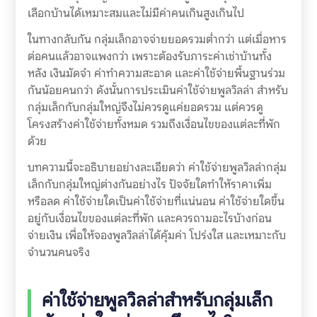
เลือกบ้านได้เหมาะสมและไม่มีค่าคนเกินสูงเกินไป
ในทางกลับกัน กลุ่มเล็กอาจจ่ายยอดรวมต่ำกว่า แต่เมื่อหาร
ต่อคนแล้วอาจแพงกว่า เพราะต้องรับภาระค่าเช่าบ้านทั้ง
หลัง เงินมัดจำ ค่าทำความสะอาด และค่าใช้จ่ายพื้นฐานร่วม
กันน้อยคนกว่า ดังนั้นการประเมินค่าใช้จ่ายพูลวิลล่า สำหรับ
กลุ่มเล็กกับกลุ่มใหญ่จึงไม่ควรดูแค่ยอดรวม แต่ควรดู
โครงสร้างค่าใช้จ่ายทั้งหมด รวมถึงเงื่อนไขของแต่ละที่พัก
ด้วย
บทความนี้จะอธิบายอย่างละเอียดว่า ค่าใช้จ่ายพูลวิลล่ากลุ่ม
เล็กกับกลุ่มใหญ่ต่างกันอย่างไร ปัจจัยใดทำให้ราคาเพิ่ม
หรือลด ค่าใช้จ่ายใดเป็นค่าใช้จ่ายที่แน่นอน ค่าใช้จ่ายใดขึ้น
อยู่กับเงื่อนไขของแต่ละที่พัก และควรถามอะไรบ้างก่อน
จ่ายเงิน เพื่อให้จองพูลวิลล่าได้คุ้มค่า โปร่งใส และเหมาะกับ
จำนวนคนจริง
ค่าใช้จ่ายพูลวิลล่าสำหรับกลุ่มเล็ก