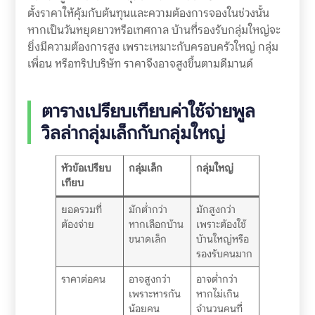
ตั้งราคาให้คุ้มกับต้นทุนและความต้องการจองในช่วงนั้น
หากเป็นวันหยุดยาวหรือเทศกาล บ้านที่รองรับกลุ่มใหญ่จะ
ยิ่งมีความต้องการสูง เพราะเหมาะกับครอบครัวใหญ่ กลุ่ม
เพื่อน หรือทริปบริษัท ราคาจึงอาจสูงขึ้นตามดีมานด์
ตารางเปรียบเทียบค่าใช้จ่ายพูล
วิลล่ากลุ่มเล็กกับกลุ่มใหญ่
หัวข้อเปรียบ
กลุ่มเล็ก
กลุ่มใหญ่
เทียบ
ยอดรวมที่
มักต่ำกว่า
มักสูงกว่า
ต้องจ่าย
หากเลือกบ้าน
เพราะต้องใช้
ขนาดเล็ก
บ้านใหญ่หรือ
รองรับคนมาก
ราคาต่อคน
อาจสูงกว่า
อาจต่ำกว่า
เพราะหารกัน
หากไม่เกิน
น้อยคน
จำนวนคนที่