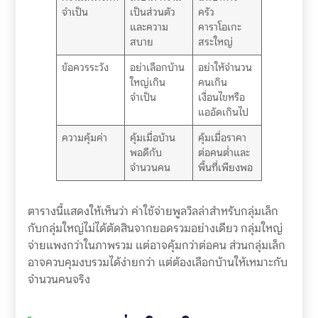
จำเป็น
เป็นส่วนตัว
ครัว
และความ
คาราโอเกะ
สบาย
สระใหญ่
ข้อควรระวัง
อย่าเลือกบ้าน
อย่าให้จำนวน
ใหญ่เกิน
คนเกิน
จำเป็น
เงื่อนไขหรือ
แออัดเกินไป
ความคุ้มค่า
คุ้มเมื่อบ้าน
คุ้มเมื่อราคา
พอดีกับ
ต่อคนต่ำและ
จำนวนคน
พื้นที่เพียงพอ
ตารางนี้แสดงให้เห็นว่า ค่าใช้จ่ายพูลวิลล่าสำหรับกลุ่มเล็ก
กับกลุ่มใหญ่ไม่ได้ตัดสินจากยอดรวมอย่างเดียว กลุ่มใหญ่
จ่ายแพงกว่าในภาพรวม แต่อาจคุ้มกว่าต่อคน ส่วนกลุ่มเล็ก
อาจควบคุมงบรวมได้ง่ายกว่า แต่ต้องเลือกบ้านให้เหมาะกับ
จำนวนคนจริง