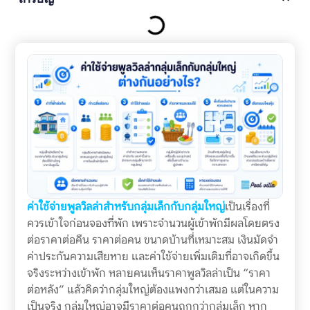
ค่าใช้จ่ายพูลวิลล่าสำหรับกลุ่มเล็กกับกลุ่มใหญ่
เป็นเรื่องที่
ควรเข้าใจก่อนจองที่พัก เพราะจำนวนผู้เข้าพักมีผลโดยตรง
ต่อราคาต่อคืน ราคาต่อคน ขนาดบ้านที่เหมาะสม เงินมัดจำ
ค่าประกันความเสียหาย และค่าใช้จ่ายเพิ่มเติมที่อาจเกิดขึ้น
จริงระหว่างเข้าพัก หลายคนเห็นราคาพูลวิลล่าเป็น “ราคา
ต่อหลัง” แล้วคิดว่ากลุ่มใหญ่ต้องแพงกว่าเสมอ แต่ในความ
เป็นจริง กลุ่มใหญ่อาจมีราคาต่อคนถูกกว่ากลุ่มเล็ก หาก