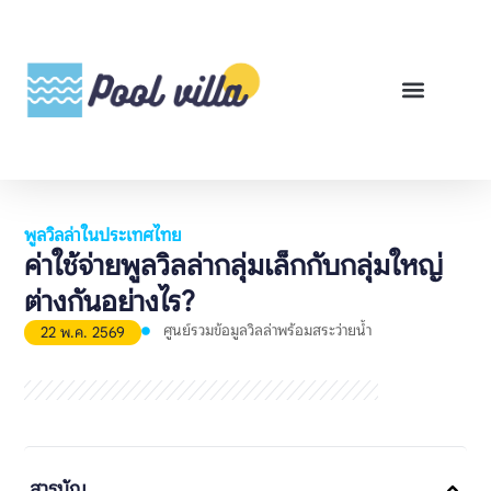
พูลวิลล่าสำหรับเช่า
พูลวิลล่าสำหรับขาย
รีวิวสินค้า
ศูนย์รวมคู่มือพูลวิลล่า
พูลวิลล่าในประเทศไทย
ค่าใช้จ่ายพูลวิลล่ากลุ่มเล็กกับกลุ่มใหญ่
ต่างกันอย่างไร?
ศูนย์รวมข้อมูลวิลล่าพร้อมสระว่ายน้ำ
22 พ.ค. 2569
สารบัญ