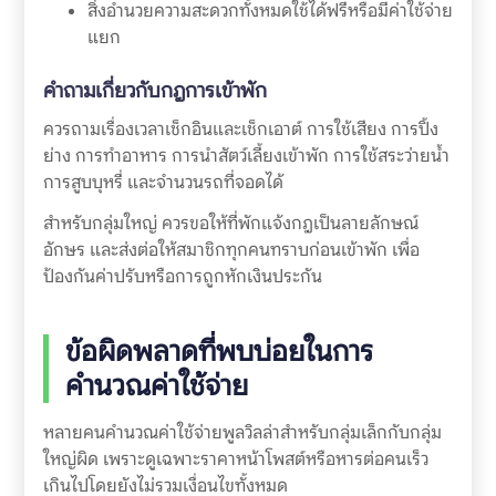
สิ่งอำนวยความสะดวกทั้งหมดใช้ได้ฟรีหรือมีค่าใช้จ่าย
แยก
คำถามเกี่ยวกับกฎการเข้าพัก
ควรถามเรื่องเวลาเช็กอินและเช็กเอาต์ การใช้เสียง การปิ้ง
ย่าง การทำอาหาร การนำสัตว์เลี้ยงเข้าพัก การใช้สระว่ายน้ำ
การสูบบุหรี่ และจำนวนรถที่จอดได้
สำหรับกลุ่มใหญ่ ควรขอให้ที่พักแจ้งกฎเป็นลายลักษณ์
อักษร และส่งต่อให้สมาชิกทุกคนทราบก่อนเข้าพัก เพื่อ
ป้องกันค่าปรับหรือการถูกหักเงินประกัน
ข้อผิดพลาดที่พบบ่อยในการ
คำนวณค่าใช้จ่าย
หลายคนคำนวณค่าใช้จ่ายพูลวิลล่าสำหรับกลุ่มเล็กกับกลุ่ม
ใหญ่ผิด เพราะดูเฉพาะราคาหน้าโพสต์หรือหารต่อคนเร็ว
เกินไปโดยยังไม่รวมเงื่อนไขทั้งหมด