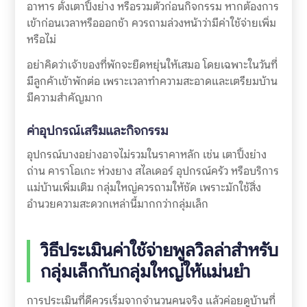
อาหาร ตั้งเตาปิ้งย่าง หรือรวมตัวก่อนกิจกรรม หากต้องการ
เข้าก่อนเวลาหรือออกช้า ควรถามล่วงหน้าว่ามีค่าใช้จ่ายเพิ่ม
หรือไม่
อย่าคิดว่าเจ้าของที่พักจะยืดหยุ่นให้เสมอ โดยเฉพาะในวันที่
มีลูกค้าเข้าพักต่อ เพราะเวลาทำความสะอาดและเตรียมบ้าน
มีความสำคัญมาก
ค่าอุปกรณ์เสริมและกิจกรรม
อุปกรณ์บางอย่างอาจไม่รวมในราคาหลัก เช่น เตาปิ้งย่าง
ถ่าน คาราโอเกะ ห่วงยาง สไลเดอร์ อุปกรณ์ครัว หรือบริการ
แม่บ้านเพิ่มเติม กลุ่มใหญ่ควรถามให้ชัด เพราะมักใช้สิ่ง
อำนวยความสะดวกเหล่านี้มากกว่ากลุ่มเล็ก
วิธีประเมินค่าใช้จ่ายพูลวิลล่าสำหรับ
กลุ่มเล็กกับกลุ่มใหญ่ให้แม่นยำ
การประเมินที่ดีควรเริ่มจากจำนวนคนจริง แล้วค่อยดูบ้านที่