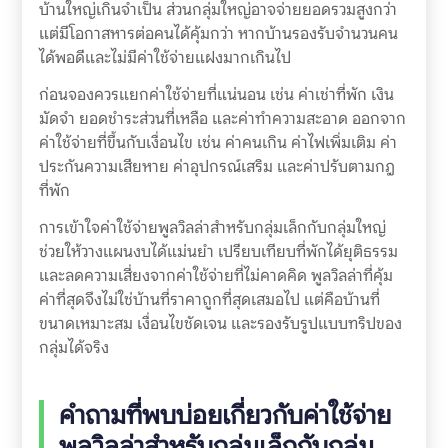
บ้านใหญ่เกินจำเป็น ส่วนกลุ่มใหญ่อาจจ่ายยอดรวมสูงกว่า
แต่มีโอกาสหารต่อคนได้คุ้มกว่า หากบ้านรองรับจำนวนคน
ได้พอดีและไม่มีค่าใช้จ่ายแฝงมากเกินไป
ก่อนจองควรแยกค่าใช้จ่ายที่แน่นอน เช่น ค่าเช่าที่พัก เงิน
มัดจำ ยอดชำระส่วนที่เหลือ และค่าทำความสะอาด ออกจาก
ค่าใช้จ่ายที่ขึ้นกับเงื่อนไข เช่น ค่าคนเกิน ค่าไฟเพิ่มเติม ค่า
ประกันความเสียหาย ค่าอุปกรณ์เสริม และค่าปรับตามกฎ
ที่พัก
การเข้าใจค่าใช้จ่ายพูลวิลล่าสำหรับกลุ่มเล็กกับกลุ่มใหญ่
ช่วยให้วางแผนงบได้แม่นยำ เปรียบเทียบที่พักได้ยุติธรรม
และลดความเสี่ยงจากค่าใช้จ่ายที่ไม่คาดคิด พูลวิลล่าที่คุ้ม
ค่าที่สุดจึงไม่ใช่บ้านที่ราคาถูกที่สุดเสมอไป แต่คือบ้านที่
ขนาดเหมาะสม เงื่อนไขชัดเจน และรองรับรูปแบบทริปของ
กลุ่มได้จริง
คำถามที่พบบ่อยเกี่ยวกับค่าใช้จ่าย
พูลวิลล่าสำหรับกลุ่มเล็กกับกลุ่ม