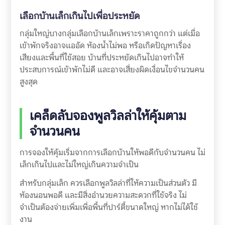
เลือกบ้านเล็กเกินไปเพื่อประหยัด
กลุ่มใหญ่บางกลุ่มเลือกบ้านเล็กเพราะราคาถูกกว่า แต่เมื่อ
เข้าพักจริงอาจแออัด ห้องน้ำไม่พอ หรือเกิดปัญหาเรื่อง
เสียงและพื้นที่ใช้สอย บ้านที่ประหยัดเกินไปอาจทำให้
ประสบการณ์เข้าพักไม่ดี และอาจเสี่ยงผิดเงื่อนไขจำนวนคน
สูงสุด
เคล็ดลับจองพูลวิลล่าให้คุ้มตาม
จำนวนคน
การจองให้คุ้มเริ่มจากการเลือกบ้านให้พอดีกับจำนวนคน ไม่
เล็กเกินไปและไม่ใหญ่เกินความจำเป็น
สำหรับกลุ่มเล็ก ควรเลือกพูลวิลล่าที่ให้ความเป็นส่วนตัว มี
ห้องนอนพอดี และมีสิ่งอำนวยความสะดวกที่ใช้จริง ไม่
จำเป็นต้องจ่ายเพิ่มเพื่อพื้นที่ปาร์ตี้ขนาดใหญ่ หากไม่ได้ใช้
งาน