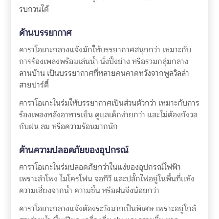
รบกวนได้
ด้านบรรยากาศ
คาราโอเกะกลางแจ้งมักให้บรรยากาศสนุกกว่า เหมาะกับ
การร้องเพลงพร้อมเล่นน้ำ นั่งปิ้งย่าง หรือรวมกลุ่มกลาง
ลานบ้าน เป็นบรรยากาศที่หลายคนคาดหวังจากพูลวิลล่า
สายปาร์ตี้
คาราโอเกะในร่มให้บรรยากาศเป็นส่วนตัวกว่า เหมาะกับการ
ร้องเพลงหลังอาหารเย็น ดูแลเด็กง่ายกว่า และไม่ต้องกังวล
กับฝน ลม หรือความร้อนมากนัก
ด้านความปลอดภัยของอุปกรณ์
คาราโอเกะในร่มปลอดภัยกว่าในแง่ของอุปกรณ์ไฟฟ้า
เพราะลำโพง ไมโครโฟน จอทีวี และปลั๊กไฟอยู่ในพื้นที่แห้ง
ความเสี่ยงจากน้ำ ความชื้น หรือฝนจึงน้อยกว่า
คาราโอเกะกลางแจ้งต้องระวังมากเป็นพิเศษ เพราะอยู่ใกล้