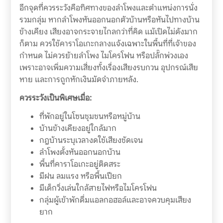
อีกจุดที่ควรระวังคือทิศทางของลำโพงและตำแหน่งการนั่ง
รวมกลุ่ม หากลำโพงหันออกนอกตัวบ้านหรือหันไปทางบ้าน
ข้างเคียง เสียงอาจกระจายไกลกว่าที่คิด แม้เปิดไม่ดังมาก
ก็ตาม ควรใช้คาราโอเกะกลางแจ้งเฉพาะในพื้นที่ที่เจ้าของ
กำหนด ไม่ควรย้ายลำโพง ไมโครโฟน หรือปลั๊กพ่วงเอง
เพราะอาจเพิ่มความเสี่ยงทั้งเรื่องเสียงรบกวน อุปกรณ์เสีย
หาย และการถูกหักเงินมัดจำภายหลัง.
ควรระวังเป็นพิเศษเมื่อ:
ที่พักอยู่ในโซนชุมชนหรือหมู่บ้าน
บ้านข้างเคียงอยู่ใกล้มาก
กฎบ้านระบุเวลางดใช้เสียงชัดเจน
ลำโพงตั้งหันออกนอกบ้าน
พื้นที่คาราโอเกะอยู่ติดสระ
มีฝน ลมแรง หรือพื้นเปียก
มีเด็กวิ่งเล่นใกล้สายไฟหรือไมโครโฟน
กลุ่มผู้เข้าพักดื่มแอลกอฮอล์และอาจควบคุมเสียง
ยาก