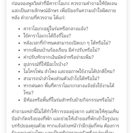
ก่อนจองพูลวิลล่าที่มีคาราโอเกะ ควรถามคำถามให้ชัดเจน
และเป็นลายลักษณ์อักษร เพื่อป้องกันความเข้าใจผิดภาย
หลัง คำถามที่ควรถาม ได้แก่:
คาราโอเกะอยู่ในร่มหรือกลางแจ้ง?
ใช้คาราโอเกะได้ถึงกี่โมง?
หลังเวลาที่กำหนดสามารถเปิดเบา ๆ ได้หรือไม่?
หากเพื่อนบ้านร้องเรียน มีค่าปรับหรือไม่?
ค่าปรับหักจากเงินมัดจำหรือจ่ายเพิ่ม?
อุปกรณ์ที่ให้มีอะไรบ้าง?
ไมโครโฟน ลำโพง และจอภาพใช้งานได้ปกติไหม?
สามารถนำลำโพงส่วนตัวเข้าไปได้หรือไม่?
หากฝนตก พื้นที่คาราโอเกะกลางแจ้งยังใช้งานได้
ไหม?
มีห้องหรือพื้นที่ในร่มสำหรับย้ายกิจกรรมหรือไม่?
คำถามเหล่านี้ไม่ได้ทำให้การจองยุ่งยาก แต่ช่วยให้คุณเห็น
ข้อจำกัดจริงของที่พัก และช่วยให้เจ้าของที่พักเข้าใจรูปแบ
บทริปของคุณด้วย หากแจ้งล่วงหน้าว่ามีกลุ่มกี่คน ต้องการ
ร้องเพลงช่วงไหน และเป็นทริปครอบครัวหรือกลุ่มเพื่อน