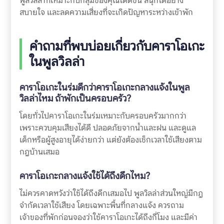
พูลวิลล่าที่เหมาะกับกลุ่มของคุณได้ดีขึ้น สนุกได้อย่าง
สบายใจ และลดความเสี่ยงที่จะเกิดปัญหาระหว่างเข้าพัก
คำถามที่พบบ่อยเกี่ยวกับคาราโอเกะ
ในพูลวิลล่า
คาราโอเกะในร่มดีกว่าคาราโอเกะกลางแจ้งในพูล
วิลล่าไหม ถ้าพักเป็นครอบครัว?
โดยทั่วไปคาราโอเกะในร่มเหมาะกับครอบครัวมากกว่า
เพราะควบคุมเสียงได้ดี ปลอดภัยจากน้ำและฝน และดูแล
เด็กหรือผู้สูงอายุได้ง่ายกว่า แต่ยังต้องเช็กเวลาใช้เสียงตาม
กฎบ้านเสมอ
คาราโอเกะกลางแจ้งใช้ได้ถึงดึกไหม?
ไม่ควรคาดหวังว่าใช้ได้ถึงดึกเสมอไป พูลวิลล่าส่วนใหญ่มีกฎ
จำกัดเวลาใช้เสียง โดยเฉพาะพื้นที่กลางแจ้ง ควรถาม
เจ้าของที่พักก่อนจองว่าใช้คาราโอเกะได้ถึงกี่โมง และมีค่า