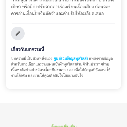
เปียก หรือมีค่าปรับจากการร้องเรียนเรื่องเสียง ก่อนจอง
ควรอ่านเงื่อนไขเงินมัดจำและค่าปรับให้ละเอียดเสมอ
เกี่ยวกับบทความนี้
บทความนี้เป็นส่วนหนึ่งของ
ศูนย์รวมข้อมูลพูลวิลล่า
แหล่งรวมข้อมูล
สำหรับการเลือกและวางแผนเข้าพักพูลวิลล่าส่วนตัวในประเทศไทย
เนื้อหาจัดทำอย่างอิสระโดยทีมงานของเรา เพื่อให้ข้อมูลที่ชัดเจน ใช้
งานได้จริง และช่วยให้คุณตัดสินใจได้อย่างมั่นใจ
ค้นพบเพิ่มเติม