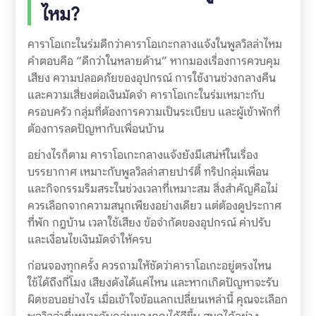
ไหม?
คาราโอเกะในร่มดีกว่าคาราโอเกะกลางแจ้งในพูลวิลล่าไหม
คำตอบคือ “ดีกว่าในหลายด้าน” หากมองเรื่องการควบคุม
เสียง ความปลอดภัยของอุปกรณ์ การใช้งานช่วงกลางคืน
และความเสี่ยงต่อเงินมัดจำ คาราโอเกะในร่มเหมาะกับ
ครอบครัว กลุ่มที่ต้องการความเป็นระเบียบ และผู้เข้าพักที่
ต้องการลดปัญหากับเพื่อนบ้าน
อย่างไรก็ตาม คาราโอเกะกลางแจ้งยังมีเสน่ห์ในเรื่อง
บรรยากาศ เหมาะกับพูลวิลล่าสายปาร์ตี้ ทริปกลุ่มเพื่อน
และกิจกรรมริมสระในช่วงเวลาที่เหมาะสม สิ่งสำคัญคือไม่
ควรเลือกจากความสนุกเพียงอย่างเดียว แต่ต้องดูประกาศ
ที่พัก กฎบ้าน เวลาใช้เสียง ข้อจำกัดของอุปกรณ์ ค่าปรับ
และเงื่อนไขเงินมัดจำให้ครบ
ก่อนจองทุกครั้ง ควรถามให้ชัดว่าคาราโอเกะอยู่ตรงไหน
ใช้ได้ถึงกี่โมง เสียงดังได้แค่ไหน และหากเกิดปัญหาจะรับ
ผิดชอบอย่างไร เมื่อเข้าใจข้อแลกเปลี่ยนเหล่านี้ คุณจะเลือก