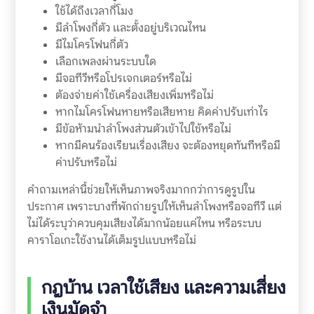
ใช้ได้ถึงเวลากี่โมง
มีลำโพงกี่ตัว และตั้งอยู่บริเวณไหน
มีไมโครโฟนกี่ตัว
เลือกเพลงผ่านระบบใด
มีจอทีวีหรือโปรเจกเตอร์หรือไม่
ต้องจ่ายค่าใช้เครื่องเสียงเพิ่มหรือไม่
หากไมโครโฟนหายหรือเสียหาย คิดค่าปรับเท่าไร
มีข้อห้ามนำลำโพงส่วนตัวเข้าไปใช้หรือไม่
หากมีคนร้องเรียนเรื่องเสียง จะต้องหยุดทันทีหรือมี
ค่าปรับหรือไม่
คำถามเหล่านี้ช่วยให้เห็นภาพจริงมากกว่าการดูรูปใน
ประกาศ เพราะบางที่พักถ่ายรูปให้เห็นลำโพงหรือจอทีวี แต่
ไม่ได้ระบุว่าควบคุมเสียงได้มากน้อยแค่ไหน หรือระบบ
คาราโอเกะใช้งานได้เต็มรูปแบบหรือไม่
กฎบ้าน เวลาใช้เสียง และความเสี่ยง
เงินมัดจำ