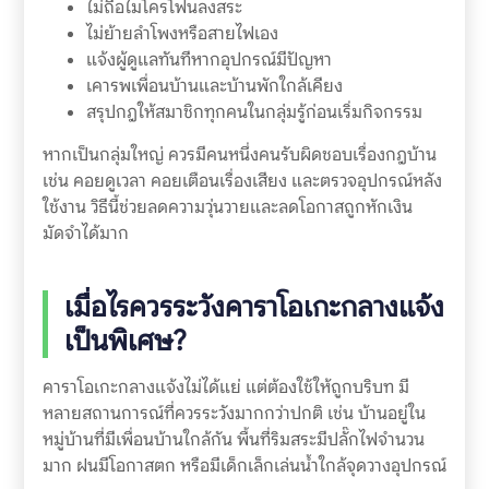
ไม่ถือไมโครโฟนลงสระ
ไม่ย้ายลำโพงหรือสายไฟเอง
แจ้งผู้ดูแลทันทีหากอุปกรณ์มีปัญหา
เคารพเพื่อนบ้านและบ้านพักใกล้เคียง
สรุปกฎให้สมาชิกทุกคนในกลุ่มรู้ก่อนเริ่มกิจกรรม
หากเป็นกลุ่มใหญ่ ควรมีคนหนึ่งคนรับผิดชอบเรื่องกฎบ้าน
เช่น คอยดูเวลา คอยเตือนเรื่องเสียง และตรวจอุปกรณ์หลัง
ใช้งาน วิธีนี้ช่วยลดความวุ่นวายและลดโอกาสถูกหักเงิน
มัดจำได้มาก
เมื่อไรควรระวังคาราโอเกะกลางแจ้ง
เป็นพิเศษ?
คาราโอเกะกลางแจ้งไม่ได้แย่ แต่ต้องใช้ให้ถูกบริบท มี
หลายสถานการณ์ที่ควรระวังมากกว่าปกติ เช่น บ้านอยู่ใน
หมู่บ้านที่มีเพื่อนบ้านใกล้กัน พื้นที่ริมสระมีปลั๊กไฟจำนวน
มาก ฝนมีโอกาสตก หรือมีเด็กเล็กเล่นน้ำใกล้จุดวางอุปกรณ์