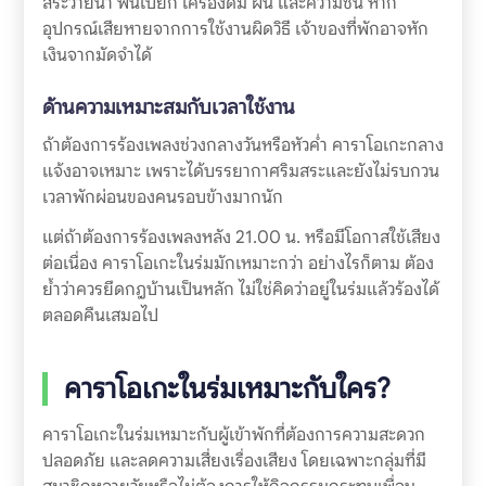
สระว่ายน้ำ พื้นเปียก เครื่องดื่ม ฝน และความชื้น หาก
อุปกรณ์เสียหายจากการใช้งานผิดวิธี เจ้าของที่พักอาจหัก
เงินจากมัดจำได้
ด้านความเหมาะสมกับเวลาใช้งาน
ถ้าต้องการร้องเพลงช่วงกลางวันหรือหัวค่ำ คาราโอเกะกลาง
แจ้งอาจเหมาะ เพราะได้บรรยากาศริมสระและยังไม่รบกวน
เวลาพักผ่อนของคนรอบข้างมากนัก
แต่ถ้าต้องการร้องเพลงหลัง 21.00 น. หรือมีโอกาสใช้เสียง
ต่อเนื่อง คาราโอเกะในร่มมักเหมาะกว่า อย่างไรก็ตาม ต้อง
ย้ำว่าควรยึดกฎบ้านเป็นหลัก ไม่ใช่คิดว่าอยู่ในร่มแล้วร้องได้
ตลอดคืนเสมอไป
คาราโอเกะในร่มเหมาะกับใคร?
คาราโอเกะในร่มเหมาะกับผู้เข้าพักที่ต้องการความสะดวก
ปลอดภัย และลดความเสี่ยงเรื่องเสียง โดยเฉพาะกลุ่มที่มี