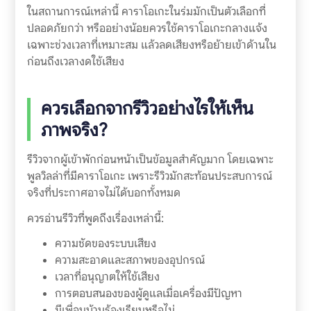
ในสถานการณ์เหล่านี้ คาราโอเกะในร่มมักเป็นตัวเลือกที่
ปลอดภัยกว่า หรืออย่างน้อยควรใช้คาราโอเกะกลางแจ้ง
เฉพาะช่วงเวลาที่เหมาะสม แล้วลดเสียงหรือย้ายเข้าด้านใน
ก่อนถึงเวลางดใช้เสียง
ควรเลือกจากรีวิวอย่างไรให้เห็น
ภาพจริง?
รีวิวจากผู้เข้าพักก่อนหน้าเป็นข้อมูลสำคัญมาก โดยเฉพาะ
พูลวิลล่าที่มีคาราโอเกะ เพราะรีวิวมักสะท้อนประสบการณ์
จริงที่ประกาศอาจไม่ได้บอกทั้งหมด
ควรอ่านรีวิวที่พูดถึงเรื่องเหล่านี้:
ความชัดของระบบเสียง
ความสะอาดและสภาพของอุปกรณ์
เวลาที่อนุญาตให้ใช้เสียง
การตอบสนองของผู้ดูแลเมื่อเครื่องมีปัญหา
มีเพื่อนบ้านร้องเรียนหรือไม่