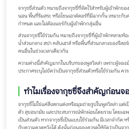
จากุซซี่ส่วนตัว หมายถึงจากุซซี่ที่จัดไว้สำหรับผู้เข้าพักข
นอน พื้นที่ริมสระ หรือโซนเอาต์ดอร์ที่มีฉากกั้น เหมาะกับ
กำหนด และไม่ต้องแชร์กับผู้เข้าพักกลุ่มอื่น
ส่วนจากุซซี่ใช้ร่วมกัน หมายถึงจากุซซี่ที่ผู้เข้าพักหลาย
น้ำส่วนกลาง สปา คลับเฮาส์ หรือพื้นที่ส่วนกลางของรีสอ
คนอื่นในช่วงเวลาเดียวกัน
ความต่างนี้สำคัญมากในบริบทของพูลวิลล่า เพราะผู้จอง
ประกาศระบุไม่ชัดว่าเป็นจากุซซี่ส่วนตัวหรือใช้ร่วมกัน ค
ทำไมเรื่องจากุซซี่จึงสำคัญก่อนจอ
จากุซซี่ไม่ใช่แค่สิ่งตกแต่งหรือมุมถ่ายรูปในพูลวิลล่า 
ตัว สุขอนามัย และประสบการณ์พักผ่อนโดยรวม โดยเฉพาะเมื
เป็นส่วนตัว หากจากุซซี่เป็นแบบใช้ร่วมกัน มีเวลาจำกั
กับความคาดหวังได้ ดังนั้นก่อนจองควรดูให้ชัดว่าเป็นจากุซซ