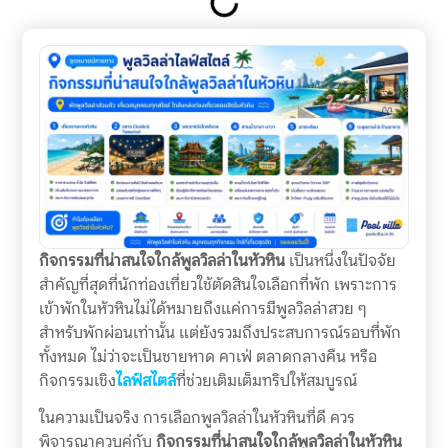
กิจกรรมที่น่าสนใจใกล้พูลวิลล่าในหัวหิน
เป็นหนึ่งในปัจจัย
สำคัญที่สุดที่นักท่องเที่ยวใช้ตัดสินใจเลือกที่พัก เพราะการ
เข้าพักในหัวหินไม่ได้หมายถึงแค่การมีพูลวิลล่าสวย ๆ
สำหรับพักผ่อนเท่านั้น แต่ยังรวมถึงประสบการณ์รอบที่พัก
ทั้งหมด ไม่ว่าจะเป็นชายหาด คาเฟ่ ตลาดกลางคืน หรือ
กิจกรรมเชิง
ไลฟ์สไตล์
ที่ช่วยเติมเต็มทริปให้สมบูรณ์
ในความเป็นจริง การเลือกพูลวิลล่าในหัวหินที่ดี ควร
พิจารณาควบคู่กับ
กิจกรรมที่น่าสนใจใกล้พูลวิลล่าในหัวหิน