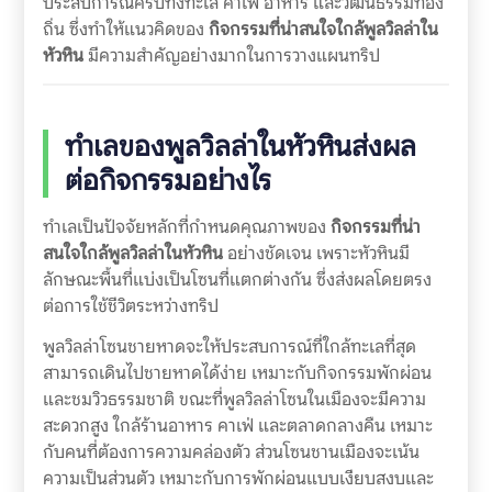
ประสบการณ์ครบทั้งทะเล คาเฟ่ อาหาร และวัฒนธรรมท้อง
ถิ่น ซึ่งทำให้แนวคิดของ
กิจกรรมที่น่าสนใจใกล้พูลวิลล่าใน
หัวหิน
มีความสำคัญอย่างมากในการวางแผนทริป
ทำเลของพูลวิลล่าในหัวหินส่งผล
ต่อกิจกรรมอย่างไร
ทำเลเป็นปัจจัยหลักที่กำหนดคุณภาพของ
กิจกรรมที่น่า
สนใจใกล้พูลวิลล่าในหัวหิน
อย่างชัดเจน เพราะหัวหินมี
ลักษณะพื้นที่แบ่งเป็นโซนที่แตกต่างกัน ซึ่งส่งผลโดยตรง
ต่อการใช้ชีวิตระหว่างทริป
พูลวิลล่าโซนชายหาดจะให้ประสบการณ์ที่ใกล้ทะเลที่สุด
สามารถเดินไปชายหาดได้ง่าย เหมาะกับกิจกรรมพักผ่อน
และชมวิวธรรมชาติ ขณะที่พูลวิลล่าโซนในเมืองจะมีความ
สะดวกสูง ใกล้ร้านอาหาร คาเฟ่ และตลาดกลางคืน เหมาะ
กับคนที่ต้องการความคล่องตัว ส่วนโซนชานเมืองจะเน้น
ความเป็นส่วนตัว เหมาะกับการพักผ่อนแบบเงียบสงบและ