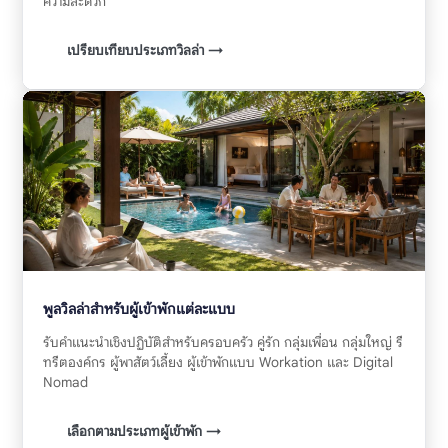
ความสะดวก
เปรียบเทียบประเภทวิลล่า →
พูลวิลล่าสำหรับผู้เข้าพักแต่ละแบบ
รับคำแนะนำเชิงปฏิบัติสำหรับครอบครัว คู่รัก กลุ่มเพื่อน กลุ่มใหญ่ รี
ทรีตองค์กร ผู้พาสัตว์เลี้ยง ผู้เข้าพักแบบ Workation และ Digital
Nomad
เลือกตามประเภทผู้เข้าพัก →