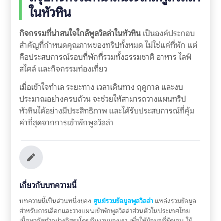
ในหัวหิน
กิจกรรมที่น่าสนใจใกล้พูลวิลล่าในหัวหิน
เป็นองค์ประกอบ
สำคัญที่กำหนดคุณภาพของทริปทั้งหมด ไม่ใช่แค่ที่พัก แต่
คือประสบการณ์รอบที่พักที่รวมทั้งธรรมชาติ อาหาร ไลฟ์
สไตล์ และกิจกรรมท่องเที่ยว
เมื่อเข้าใจทำเล ระยะทาง เวลาเดินทาง ฤดูกาล และงบ
ประมาณอย่างครบถ้วน จะช่วยให้สามารถวางแผนทริป
หัวหินได้อย่างมีประสิทธิภาพ และได้รับประสบการณ์ที่คุ้ม
ค่าที่สุดจากการเข้าพักพูลวิลล่า
เกี่ยวกับบทความนี้
บทความนี้เป็นส่วนหนึ่งของ
ศูนย์รวมข้อมูลพูลวิลล่า
แหล่งรวมข้อมูล
สำหรับการเลือกและวางแผนเข้าพักพูลวิลล่าส่วนตัวในประเทศไทย
เนื้อหาจัดทำอย่างอิสระโดยทีมงานของเรา เพื่อให้ข้อมูลที่ชัดเจน ใช้