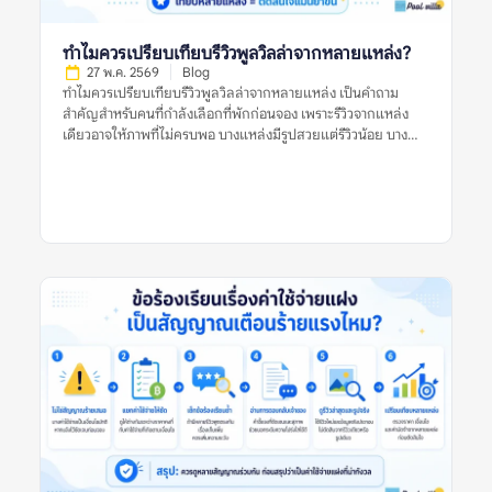
เป็นเพียงประสบการณ์เฉพาะครั้ง แต่ข้อร้องเรียนซ้ำในรีวิวพูลวิลล่า
ควรถูกใช้เป็นข้อมูลสำคัญในการประเมินความเสี่ยงก่อนจอง ทำไม
ข้อร้องเรียนซ้ำจึงสำคัญกว่ารีวิวแย่ครั้งเดียว? รีวิวแย่เพียงครั้งเดียว
ทำไมควรเปรียบเทียบรีวิวพูลวิลล่าจากหลายแหล่ง?
อาจสะท้อนปัญหาจริง แต่ยังไม่เพียงพอที่จะสรุปว่าที่พักมีมาตรฐาน
27 พ.ค. 2569
Blog
ไม่ดีเสมอไป ผู้เข้าพักแต่ละคนมีความคาดหวังต่างกัน บางคนอาจให้
ทำไมควรเปรียบเทียบรีวิวพูลวิลล่าจากหลายแหล่ง เป็นคำถาม
คะแนนต่ำเพราะไม่พอใจกฎบ้าน บางคนอาจเจอเหตุการณ์เฉพาะวัน
สำคัญสำหรับคนที่กำลังเลือกที่พักก่อนจอง เพราะรีวิวจากแหล่ง
เช่น ฝนตก ไฟดับชั่วคราว หรือแม่บ้านเข้าทำความสะอาดล่าช้า แต่ถ้า
เดียวอาจให้ภาพที่ไม่ครบพอ บางแหล่งมีรูปสวยแต่รีวิวน้อย บาง
ปัญหาเดิมปรากฏซ้ำหลายครั้ง โดยเฉพาะในรีวิวล่าสุดหรือในหลาย
แหล่งมีคะแนนดีแต่รีวิวเก่า และบางแหล่งอาจมีข้อร้องเรียนที่ไม่
แพลตฟอร์ม นั่นอาจบอกได้ว่าที่พักมีจุดอ่อนที่ยังคงอยู่ เช่น ระบบ
ปรากฏในแพลตฟอร์มอื่น การเปรียบเทียบหลายแหล่งช่วยให้เห็น
ดูแลสระไม่สม่ำเสมอ การซ่อมบำรุงไม่ทัน การสื่อสารไม่ชัด หรือ
ภาพจริงของพูลวิลล่าชัดขึ้น ทั้งเรื่องความสะอาด สภาพสระ ห้อง
เงื่อนไขค่าใช้จ่ายทำให้ผู้เข้าพักเข้าใจผิดบ่อย สำหรับพูลวิลล่า […]
นอน ทำเล กฎบ้าน ค่าใช้จ่ายเพิ่มเติม การคืนเงินมัดจำ และการดูแล
ของเจ้าของที่พัก สิ่งสำคัญคือไม่ควรตัดสินจากรีวิวเดียว รูปเดียว
หรือคะแนนดาวเพียงอย่างเดียว แต่ควรดูหลายสัญญาณร่วมกัน
ก่อนตัดสินใจจอง ทำไมควรเปรียบเทียบรีวิวพูลวิลล่าจากหลาย
แหล่ง หมายถึงอะไร? ทำไมควรเปรียบเทียบรีวิวพูลวิลล่าจากหลาย
แหล่ง หมายถึงการนำข้อมูลจากหลายแพลตฟอร์มหรือหลาย
ประเภทรีวิวมาดูร่วมกัน เพื่อประเมินว่าที่พักมีคุณภาพตรงกับที่
ประกาศไว้หรือไม่ ไม่ใช่ดูรีวิวจากที่เดียวแล้วสรุปทันทีว่าที่พักดีหรือ
ไม่ดี รีวิวแต่ละแหล่งมีจุดแข็งต่างกัน บางแพลตฟอร์มมีรีวิวจากผู้
เข้าพักจริงจำนวนมาก บางแหล่งมีรูปจากผู้ใช้ที่ช่วยยืนยันสภาพ
ปัจจุบัน บางแหล่งมีคอมเมนต์ที่พูดตรง ๆ เกี่ยวกับข้อเสีย เช่น ทาง
เข้ายาก สระไม่สะอาด กฎเสียงเข้มงวด หรือมีค่าใช้จ่ายเพิ่มเติม การ
เปรียบเทียบจึงไม่ได้ทำเพื่อจับผิดที่พัก แต่ทำเพื่อให้เห็นข้อเท็จจริง
รอบด้าน โดยเฉพาะพูลวิลล่าที่มีราคาต่อคืนค่อนข้างสูงและมักจอง