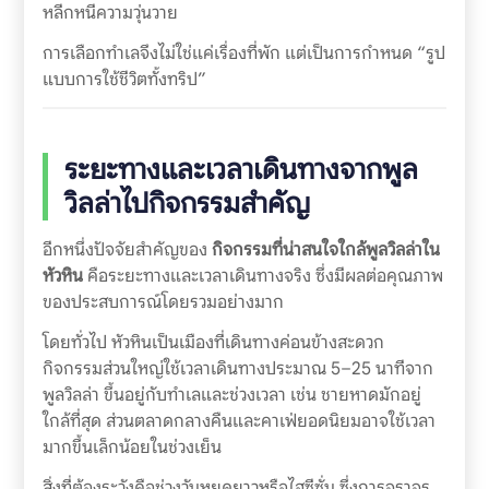
หลีกหนีความวุ่นวาย
การเลือกทำเลจึงไม่ใช่แค่เรื่องที่พัก แต่เป็นการกำหนด “รูป
แบบการใช้ชีวิตทั้งทริป”
ระยะทางและเวลาเดินทางจากพูล
วิลล่าไปกิจกรรมสำคัญ
อีกหนึ่งปัจจัยสำคัญของ
กิจกรรมที่น่าสนใจใกล้พูลวิลล่าใน
หัวหิน
คือระยะทางและเวลาเดินทางจริง ซึ่งมีผลต่อคุณภาพ
ของประสบการณ์โดยรวมอย่างมาก
โดยทั่วไป หัวหินเป็นเมืองที่เดินทางค่อนข้างสะดวก
กิจกรรมส่วนใหญ่ใช้เวลาเดินทางประมาณ 5–25 นาทีจาก
พูลวิลล่า ขึ้นอยู่กับทำเลและช่วงเวลา เช่น ชายหาดมักอยู่
ใกล้ที่สุด ส่วนตลาดกลางคืนและคาเฟ่ยอดนิยมอาจใช้เวลา
มากขึ้นเล็กน้อยในช่วงเย็น
สิ่งที่ต้องระวังคือช่วงวันหยุดยาวหรือไฮซีซั่น ซึ่งการจราจร