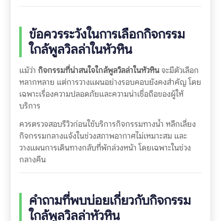
ข้อควรระวังในการเลือกกิจกรรม
ใกล้พูลวิลล่าในหัวหิน
แม้ว่า
กิจกรรมที่น่าสนใจใกล้พูลวิลล่าในหัวหิน
จะมีตัวเลือก
หลากหลาย แต่การวางแผนอย่างรอบคอบยังคงสำคัญ โดย
เฉพาะเรื่องความปลอดภัยและความน่าเชื่อถือของผู้ให้
บริการ
ควรตรวจสอบรีวิวก่อนใช้บริการกิจกรรมทางน้ำ หลีกเลี่ยง
กิจกรรมกลางแจ้งในช่วงสภาพอากาศไม่เหมาะสม และ
วางแผนการเดินทางกลับที่พักล่วงหน้า โดยเฉพาะในช่วง
กลางคืน
คำถามที่พบบ่อยเกี่ยวกับกิจกรรม
ใกล้พูลวิลล่าหัวหิน