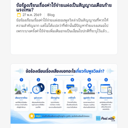
ผู้จองคนเดียว ทำไมเรื่องนี้จึงสำคัญก่อนจองพูลวิลล่า? พูลวิลล่ามี
ข้อร้องเรียนเรื่องค่าใช้จ่ายแฝงเป็นสัญญาณเตือนร้าย
รายละเอียดมากกว่าที่พักทั่วไป เพราะต้องดูทั้งบ้านทั้งหลัง สระว่าย
แรงไหม?
น้ำ ห้องนอน ห้องน้ำ ครัว พื้นที่จอดรถ กฎบ้าน และเงื่อนไขค่าใช้จ่าย
27 พ.ค. 2569
Blog
หากดูรีวิวจากแหล่งเดียว อาจเห็นเฉพาะมุมที่แหล่งนั้นนำเสนอเด่น
ข้อร้องเรียนเรื่องค่าใช้จ่ายแฝงของพูลวิลล่าเป็นสัญญาณที่ควรให้
ที่สุด ตัวอย่างเช่น […]
ความสำคัญมาก แต่ไม่ได้แปลว่าที่พักนั้นมีปัญหาร้ายแรงเสมอไป
เพราะบางครั้งค่าใช้จ่ายเพิ่มเติมอาจเป็นเงื่อนไขปกติที่ระบุไว้แล้ว
เช่น ค่าคนเกิน ค่าไฟเกินหน่วย ค่าทำความสะอาด หรือค่าปรับกรณี
ทำของเสียหาย ปัญหาจะน่ากังวลขึ้นเมื่อรีวิวหลายรายการพูดตรง
กันว่าค่าใช้จ่ายไม่ถูกแจ้งล่วงหน้า ราคาไม่ชัดเจน เจ้าของอธิบายไม่
ตรงกัน หรือมีการเรียกเก็บเงินเพิ่มหลังเข้าพักโดยไม่มีหลักฐาน
ชัดเจน ดังนั้น ก่อนตัดสินใจจองพูลวิลล่า ควรดูหลายสัญญาณร่วม
กัน ไม่ใช่ตัดสินจากรีวิวเดียว รูปเดียว หรือคำร้องเรียนเดียว ข้อร้อง
เรียนเรื่องค่าใช้จ่ายแฝงของพูลวิลล่าหมายถึงอะไร? ข้อร้องเรียน
เรื่องค่าใช้จ่ายแฝงของพูลวิลล่า หมายถึงรีวิวที่ผู้เข้าพักพูดถึงค่าใช้
จ่ายที่ไม่คาดคิดหรือไม่เข้าใจตั้งแต่แรก เช่น ราคาที่เห็นในประกาศ
ไม่ใช่ราคาสุทธิ มีค่าทำความสะอาดเพิ่ม มีค่าคนเกิน ค่าไฟ ค่าปรับ
เสียงดัง ค่าเตาปิ้งย่าง หรือค่าหักเงินมัดจำหลังเช็กเอาต์ คำว่า “ค่าใช้
จ่ายแฝง” ไม่ได้หมายความว่าทุกรายการเป็นการเอาเปรียบเสมอไป
บางรายการอาจเป็นค่าใช้จ่ายปกติของที่พัก แต่กลายเป็นปัญหา
เพราะสื่อสารไม่ชัดก่อนจอง หรือผู้เข้าพักไม่ได้อ่านเงื่อนไขให้ครบ
รีวิวที่มีประโยชน์ควรบอกชัดว่า ค่าใช้จ่ายนั้นคืออะไร ถูกแจ้งไว้ก่อน
หรือไม่ เกิดขึ้นเพราะเงื่อนไขใด และเจ้าของที่พักอธิบายอย่างไร หาก
รีวิวมีเพียงคำว่า “มีค่าใช้จ่ายแอบแฝง” แต่ไม่บอกบริบท ควรอ่าน