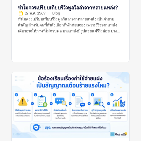
ข้อร้องเรียนซ้ำจึงสำคัญกว่ารีวิวแย่ครั้งเดียว? รีวิวแย่เพียงครั้งเดียว
ทำไมควรเปรียบเทียบรีวิวพูลวิลล่าจากหลายแหล่ง?
อาจสะท้อนปัญหาจริง แต่ยังไม่เพียงพอที่จะสรุปว่าที่พักมีมาตรฐาน
27 พ.ค. 2569
Blog
ไม่ดีเสมอไป ผู้เข้าพักแต่ละคนมีความคาดหวังต่างกัน บางคนอาจให้
ทำไมควรเปรียบเทียบรีวิวพูลวิลล่าจากหลายแหล่ง เป็นคำถาม
คะแนนต่ำเพราะไม่พอใจกฎบ้าน บางคนอาจเจอเหตุการณ์เฉพาะวัน
สำคัญสำหรับคนที่กำลังเลือกที่พักก่อนจอง เพราะรีวิวจากแหล่ง
เช่น ฝนตก ไฟดับชั่วคราว หรือแม่บ้านเข้าทำความสะอาดล่าช้า แต่ถ้า
เดียวอาจให้ภาพที่ไม่ครบพอ บางแหล่งมีรูปสวยแต่รีวิวน้อย บาง
ปัญหาเดิมปรากฏซ้ำหลายครั้ง โดยเฉพาะในรีวิวล่าสุดหรือในหลาย
แหล่งมีคะแนนดีแต่รีวิวเก่า และบางแหล่งอาจมีข้อร้องเรียนที่ไม่
แพลตฟอร์ม นั่นอาจบอกได้ว่าที่พักมีจุดอ่อนที่ยังคงอยู่ เช่น ระบบ
ปรากฏในแพลตฟอร์มอื่น การเปรียบเทียบหลายแหล่งช่วยให้เห็น
ดูแลสระไม่สม่ำเสมอ การซ่อมบำรุงไม่ทัน การสื่อสารไม่ชัด หรือ
ภาพจริงของพูลวิลล่าชัดขึ้น ทั้งเรื่องความสะอาด สภาพสระ ห้อง
เงื่อนไขค่าใช้จ่ายทำให้ผู้เข้าพักเข้าใจผิดบ่อย สำหรับพูลวิลล่า […]
นอน ทำเล กฎบ้าน ค่าใช้จ่ายเพิ่มเติม การคืนเงินมัดจำ และการดูแล
ของเจ้าของที่พัก สิ่งสำคัญคือไม่ควรตัดสินจากรีวิวเดียว รูปเดียว
หรือคะแนนดาวเพียงอย่างเดียว แต่ควรดูหลายสัญญาณร่วมกัน
ก่อนตัดสินใจจอง ทำไมควรเปรียบเทียบรีวิวพูลวิลล่าจากหลาย
แหล่ง หมายถึงอะไร? ทำไมควรเปรียบเทียบรีวิวพูลวิลล่าจากหลาย
แหล่ง หมายถึงการนำข้อมูลจากหลายแพลตฟอร์มหรือหลาย
ประเภทรีวิวมาดูร่วมกัน เพื่อประเมินว่าที่พักมีคุณภาพตรงกับที่
ประกาศไว้หรือไม่ ไม่ใช่ดูรีวิวจากที่เดียวแล้วสรุปทันทีว่าที่พักดีหรือ
ไม่ดี รีวิวแต่ละแหล่งมีจุดแข็งต่างกัน บางแพลตฟอร์มมีรีวิวจากผู้
เข้าพักจริงจำนวนมาก บางแหล่งมีรูปจากผู้ใช้ที่ช่วยยืนยันสภาพ
ปัจจุบัน บางแหล่งมีคอมเมนต์ที่พูดตรง ๆ เกี่ยวกับข้อเสีย เช่น ทาง
เข้ายาก สระไม่สะอาด กฎเสียงเข้มงวด หรือมีค่าใช้จ่ายเพิ่มเติม การ
เปรียบเทียบจึงไม่ได้ทำเพื่อจับผิดที่พัก แต่ทำเพื่อให้เห็นข้อเท็จจริง
รอบด้าน โดยเฉพาะพูลวิลล่าที่มีราคาต่อคืนค่อนข้างสูงและมักจอง
สำหรับหลายคน หากเลือกผิด ผลกระทบจะเกิดกับทั้งกลุ่ม ไม่ใช่แค่