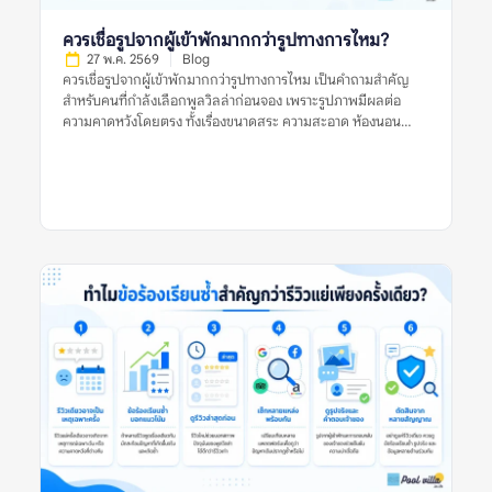
ควรเชื่อรูปจากผู้เข้าพักมากกว่ารูปทางการไหม?
27 พ.ค. 2569
Blog
ควรเชื่อรูปจากผู้เข้าพักมากกว่ารูปทางการไหม เป็นคำถามสำคัญ
สำหรับคนที่กำลังเลือกพูลวิลล่าก่อนจอง เพราะรูปภาพมีผลต่อ
ความคาดหวังโดยตรง ทั้งเรื่องขนาดสระ ความสะอาด ห้องนอน
ห้องน้ำ พื้นที่ส่วนกลาง และบรรยากาศโดยรวม รูปทางการมักช่วย
ให้เห็นภาพที่พักในมุมที่ดีที่สุด ส่วนรูปจากผู้เข้าพักมักสะท้อนสภาพ
จริงระหว่างใช้งานมากกว่า คำตอบคือ ไม่ควรเชื่อรูปประเภทใด
ประเภทหนึ่งเพียงอย่างเดียว ควรใช้ทั้งรูปจากผู้เข้าพักและรูป
ทางการร่วมกัน แล้วตรวจหลายสัญญาณประกอบ เช่น วันที่ของรีวิว
รูปหลายมุม ข้อร้องเรียนซ้ำ ความสอดคล้องกับรายละเอียดประกาศ
และข้อมูลจากหลายแหล่ง ก่อนตัดสินใจจองพูลวิลล่า ควรเชื่อรูป
จากผู้เข้าพักมากกว่ารูปทางการไหม หมายถึงอะไร? ควรเชื่อรูปจากผู้
เข้าพักมากกว่ารูปทางการไหม หมายถึงการพิจารณาว่ารูปประเภทใด
น่าใช้เป็นข้อมูลประกอบการตัดสินใจมากกว่า ระหว่างรูปที่เจ้าของ
ที่พักหรือแพลตฟอร์มจัดทำอย่างเป็นทางการ กับรูปที่ผู้เข้าพักจริง
ถ่ายและแนบไว้ในรีวิว รูปทางการมักถ่ายด้วยแสงดี มุมดี และจัด
พื้นที่ให้ดูพร้อมที่สุด จึงช่วยให้เห็นภาพรวมของที่พักได้ชัด เช่น
โครงสร้างบ้าน สไตล์การตกแต่ง มุมสระ พื้นที่นั่งเล่น และห้องนอน
หลัก แต่ข้อจำกัดคืออาจไม่สะท้อนสภาพปัจจุบัน หากรูปถ่ายไว้นาน
หรือถ่ายเฉพาะมุมที่ดีที่สุด ส่วนรูปจากผู้เข้าพักมักมีความเป็น
ธรรมชาติมากกว่า เห็นสภาพบ้านตอนใช้งานจริง เช่น สระหลังมีคน