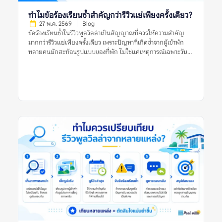
เล่น ห้องน้ำที่ใช้งานจริง พื้นที่ครัว ที่จอดรถ หรือมุมที่รูปทางการไม่
ได้แสดง อย่างไรก็ตาม รูปจากผู้เข้าพักก็มีข้อจำกัดเช่นกัน เพราะ
ทำไมข้อร้องเรียนซ้ำสำคัญกว่ารีวิวแย่เพียงครั้งเดียว?
อาจถ่ายในวันที่แสงไม่ดี มุมไม่สวย หรือสะท้อนเหตุการณ์เฉพาะวัน
27 พ.ค. 2569
Blog
ดังนั้น การเปรียบเทียบรูปทั้งสองประเภทจึงสำคัญกว่าการเลือกเชื่อ
ข้อร้องเรียนซ้ำในรีวิวพูลวิลล่าเป็นสัญญาณที่ควรให้ความสำคัญ
ฝ่ายใดฝ่ายหนึ่งทั้งหมด […]
มากกว่ารีวิวแย่เพียงครั้งเดียว เพราะปัญหาที่เกิดซ้ำจากผู้เข้าพัก
หลายคนมักสะท้อนรูปแบบของที่พัก ไม่ใช่แค่เหตุการณ์เฉพาะวัน
หรือความคาดหวังส่วนตัวของผู้รีวิวคนใดคนหนึ่ง รีวิวแย่หนึ่งรีวิวอาจ
เกิดจากหลายสาเหตุ เช่น ฝนตกในวันเข้าพัก ผู้เข้าพักไม่เข้าใจกฎ
บ้าน ความคาดหวังสูงเกินจริง หรือปัญหาเฉพาะครั้งที่ได้รับการ
แก้ไขแล้ว แต่ถ้าหลายรีวิวพูดถึงเรื่องเดียวกัน เช่น สระไม่สะอาด
แอร์ไม่เย็น ห้องนอนไม่ตรงรูป คืนเงินมัดจำช้า หรือมีค่าใช้จ่ายไม่
ชัดเจน ข้อมูลเหล่านี้ควรถูกมองเป็นสัญญาณเตือนที่ต้องตรวจสอบ
ก่อนจอง การอ่านรีวิวพูลวิลล่าอย่างรอบคอบจึงไม่ใช่การหารีวิวที่ดี
ที่สุดหรือแย่ที่สุด แต่คือการดูแนวโน้มจากหลายรีวิว หลายช่วงเวลา
และหลายแหล่งข้อมูลร่วมกัน ข้อร้องเรียนซ้ำในรีวิวพูลวิลล่าหมาย
ถึงอะไร? ข้อร้องเรียนซ้ำในรีวิวพูลวิลล่า หมายถึงปัญหาเดียวกัน
หรือปัญหาคล้ายกันที่ปรากฏในรีวิวจากผู้เข้าพักหลายคน เช่น หลาย
คนบอกว่าสระน้ำขุ่น หลายรีวิวพูดถึงห้องน้ำมีกลิ่น หรือหลายแหล่ง
ระบุว่าเจ้าของที่พักตอบช้าเมื่อเกิดปัญหา ข้อร้องเรียนซ้ำมีน้ำหนัก
มากกว่ารีวิวแย่เดี่ยว ๆ เพราะช่วยบอกว่าปัญหานั้นอาจไม่ได้เกิดขึ้น
แบบบังเอิญ แต่เป็นสิ่งที่พบได้บ่อยหรือยังไม่ได้รับการแก้ไขอย่าง
จริงจัง ตัวอย่างข้อร้องเรียนซ้ำที่ควรระวัง ได้แก่: รีวิวแย่หนึ่งรีวิวอาจ
เป็นเพียงประสบการณ์เฉพาะครั้ง แต่ข้อร้องเรียนซ้ำในรีวิวพูลวิลล่า
ควรถูกใช้เป็นข้อมูลสำคัญในการประเมินความเสี่ยงก่อนจอง ทำไม