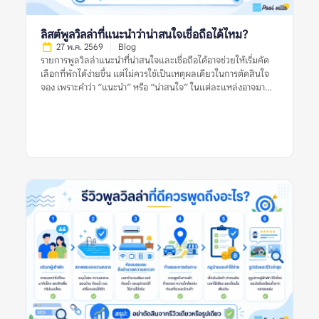
ลิสต์พูลวิลล่าที่แนะนำว่าน่าสนใจเชื่อถือได้ไหม?
27 พ.ค. 2569
Blog
รายการพูลวิลล่าแนะนำที่น่าสนใจและเชื่อถือได้อาจช่วยให้เริ่มคัด
เลือกที่พักได้ง่ายขึ้น แต่ไม่ควรใช้เป็นเหตุผลเดียวในการตัดสินใจ
จอง เพราะคำว่า “แนะนำ” หรือ “น่าสนใจ” ในแต่ละแหล่งอาจมา
จากเกณฑ์ที่ต่างกัน บางลิสต์อาจคัดจากความนิยม บางลิสต์อาจดู
จากราคา ทำเล รูปภาพ หรือข้อมูลที่พักที่มีอยู่ในช่วงเวลานั้น สำหรับ
ผู้จอง สิ่งสำคัญไม่ใช่การเชื่อว่าลิสต์แนะนำใดดีที่สุด แต่คือการใช้ลิ
สต์เหล่านั้นเป็นจุดเริ่มต้น แล้วตรวจสอบต่อด้วยรีวิวล่าสุด รูปจริง
จากผู้เข้าพัก ข้อร้องเรียนซ้ำ กฎบ้าน ค่าใช้จ่ายเพิ่มเติม และข้อมูล
จากหลายแหล่งก่อนตัดสินใจ อย่าตัดสินจากลิสต์เดียว รีวิวเดียว
หรือรูปเดียว เพราะพูลวิลล่าที่เหมาะกับคนหนึ่งอาจไม่เหมาะกับอีก
กลุ่มหนึ่งเสมอไป รายการพูลวิลล่าแนะนำที่น่าสนใจและเชื่อถือได้
หมายถึงอะไร? รายการพูลวิลล่าแนะนำที่น่าสนใจและเชื่อถือได้
หมายถึงรายชื่อที่พักพูลวิลล่าที่ถูกนำเสนอว่าเหมาะแก่การพิจารณา
โดยอาจคัดจากทำเล ราคา ความนิยม รูปภาพ รีวิว สิ่งอำนวยความ
สะดวก หรือความเหมาะสมกับกลุ่มผู้เข้าพักบางประเภท อย่างไร
ก็ตาม คำว่า “แนะนำ” ไม่ได้แปลว่าที่พักนั้นเหมาะกับทุกคน และไม่
ได้รับประกันว่าประสบการณ์เข้าพักจะตรงกับความคาดหวังเสมอไป
เพราะผู้จองแต่ละกลุ่มมีเงื่อนไขต่างกัน เช่น จำนวนคน งบประมาณ
ความต้องการใช้สระ ความต้องการทำอาหาร ความเงียบสงบ หรือ
ความสะดวกในการเดินทาง ลิสต์แนะนำที่มีคุณภาพควรช่วยให้ผู้