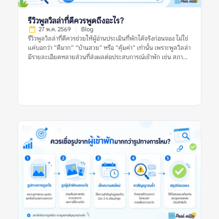
อ่านเห็นเกณฑ์การพิจารณา ไม่ใช่แค่บอกว่าที่พักใด “ดีที่สุด” โดย
ไม่มีเหตุผลประกอบ ยิ่งลิสต์อธิบายเกณฑ์ชัดเจน เช่น เหมาะกับ
รีวิวพูลวิลล่าที่ดีควรพูดถึงอะไร?
ครอบครัว […]
27 พ.ค. 2569
Blog
รีวิวพูลวิลล่าที่ดีควรช่วยให้ผู้อ่านประเมินที่พักได้จริงก่อนจอง ไม่ใช่
แค่บอกว่า “ดีมาก” “บ้านสวย” หรือ “คุ้มค่า” เท่านั้น เพราะพูลวิลล่า
มีรายละเอียดหลายส่วนที่ส่งผลต่อประสบการณ์เข้าพัก เช่น สภาพ
สระ ห้องนอน ห้องน้ำ ความสะอาด ทำเล กฎบ้าน ค่าใช้จ่ายเพิ่มเติม
และการดูแลของเจ้าของที่พัก รีวิวที่มีประโยชน์ควรให้ข้อมูลชัดเจน
มีบริบท และช่วยให้ผู้อ่านเห็นทั้งข้อดีและข้อจำกัดของที่พัก อย่างไร
ก็ตาม ผู้จองไม่ควรตัดสินจากรีวิวเดียว รูปเดียว หรือคะแนนดาว
เพียงอย่างเดียว ควรดูหลายสัญญาณร่วมกัน ทั้งรูปจริงจากผู้เข้าพัก
ความสดใหม่ของรีวิว ข้อร้องเรียนซ้ำ และข้อมูลจากหลายแหล่งก่อน
ตัดสินใจ รีวิวพูลวิลล่าที่ดีหมายถึงอะไร? รีวิวพูลวิลล่าที่ดี คือรีวิวที่
ให้ข้อมูลเพียงพอสำหรับการตัดสินใจ ไม่ได้มีประโยชน์แค่เพราะให้
คะแนนสูง แต่ต้องบอกให้ชัดว่าที่พักดีในด้านใด มีข้อจำกัดอะไร
และเหมาะกับผู้เข้าพักแบบไหน รีวิวที่ดีควรตอบคำถามสำคัญ เช่น
บ้านตรงกับรูปไหม สระสะอาดหรือเปล่า ห้องนอนพอสำหรับจำนวน
คนจริงไหม ห้องน้ำใช้งานสะดวกไหม ทำเลเดินทางง่ายหรือไม่ และมี
ค่าใช้จ่ายเพิ่มเติมที่ควรรู้ก่อนจองหรือเปล่า ตัวอย่างรีวิวที่มีประโยชน์
คือรีวิวที่บอกว่า “ไป 10 คน ห้องนอนพอดี เตียงเสริมใช้ได้ สระน้ำ
สะอาด แต่ทางเข้าค่อนข้างแคบ ควรใช้รถส่วนตัว” รีวิวแบบนี้ช่วยให้
ผู้อ่านประเมินได้ดีกว่าคำสั้น ๆ […]