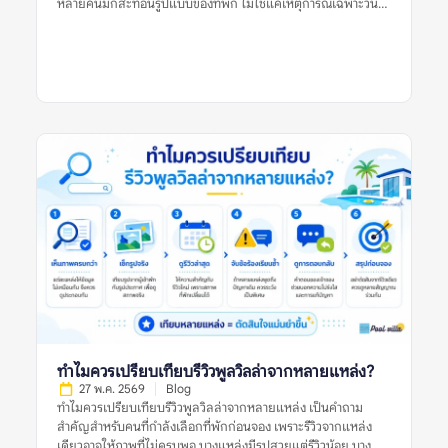
หลายคนมักสะท้อนรูปแบบของที่พัก ไม่ใช่แค่เหตุการณ์เฉพาะวัน
หรือความคาดหวังส่วนตัวของผู้รีวิวคนใดคนหนึ่ง รีวิวแย่หนึ่งรีวิวอาจ
เกิดจากหลายสาเหตุ เช่น ฝนตกในวันเข้าพัก ผู้เข้าพักไม่เข้าใจกฎ
บ้าน ความคาดหวังสูงเกินจริง หรือปัญหาเฉพาะครั้งที่ได้รับการ
แก้ไขแล้ว แต่ถ้าหลายรีวิวพูดถึงเรื่องเดียวกัน เช่น สระไม่สะอาด
แอร์ไม่เย็น ห้องนอนไม่ตรงรูป คืนเงินมัดจำช้า หรือมีค่าใช้จ่ายไม่
ชัดเจน ข้อมูลเหล่านี้ควรถูกมองเป็นสัญญาณเตือนที่ต้องตรวจสอบ
ก่อนจอง การอ่านรีวิวพูลวิลล่าอย่างรอบคอบจึงไม่ใช่การหารีวิวที่ดี
ที่สุดหรือแย่ที่สุด แต่คือการดูแนวโน้มจากหลายรีวิว หลายช่วงเวลา
และหลายแหล่งข้อมูลร่วมกัน ข้อร้องเรียนซ้ำในรีวิวพูลวิลล่าหมาย
ถึงอะไร? ข้อร้องเรียนซ้ำในรีวิวพูลวิลล่า หมายถึงปัญหาเดียวกัน
หรือปัญหาคล้ายกันที่ปรากฏในรีวิวจากผู้เข้าพักหลายคน เช่น หลาย
คนบอกว่าสระน้ำขุ่น หลายรีวิวพูดถึงห้องน้ำมีกลิ่น หรือหลายแหล่ง
ระบุว่าเจ้าของที่พักตอบช้าเมื่อเกิดปัญหา ข้อร้องเรียนซ้ำมีน้ำหนัก
มากกว่ารีวิวแย่เดี่ยว ๆ เพราะช่วยบอกว่าปัญหานั้นอาจไม่ได้เกิดขึ้น
แบบบังเอิญ แต่เป็นสิ่งที่พบได้บ่อยหรือยังไม่ได้รับการแก้ไขอย่าง
จริงจัง ตัวอย่างข้อร้องเรียนซ้ำที่ควรระวัง ได้แก่: รีวิวแย่หนึ่งรีวิวอาจ
เป็นเพียงประสบการณ์เฉพาะครั้ง แต่ข้อร้องเรียนซ้ำในรีวิวพูลวิลล่า
ควรถูกใช้เป็นข้อมูลสำคัญในการประเมินความเสี่ยงก่อนจอง ทำไม
ข้อร้องเรียนซ้ำจึงสำคัญกว่ารีวิวแย่ครั้งเดียว? รีวิวแย่เพียงครั้งเดียว
ทำไมควรเปรียบเทียบรีวิวพูลวิลล่าจากหลายแหล่ง?
อาจสะท้อนปัญหาจริง แต่ยังไม่เพียงพอที่จะสรุปว่าที่พักมีมาตรฐาน
27 พ.ค. 2569
Blog
ไม่ดีเสมอไป ผู้เข้าพักแต่ละคนมีความคาดหวังต่างกัน บางคนอาจให้
ทำไมควรเปรียบเทียบรีวิวพูลวิลล่าจากหลายแหล่ง เป็นคำถาม
คะแนนต่ำเพราะไม่พอใจกฎบ้าน บางคนอาจเจอเหตุการณ์เฉพาะวัน
สำคัญสำหรับคนที่กำลังเลือกที่พักก่อนจอง เพราะรีวิวจากแหล่ง
เช่น ฝนตก ไฟดับชั่วคราว หรือแม่บ้านเข้าทำความสะอาดล่าช้า แต่ถ้า
เดียวอาจให้ภาพที่ไม่ครบพอ บางแหล่งมีรูปสวยแต่รีวิวน้อย บาง