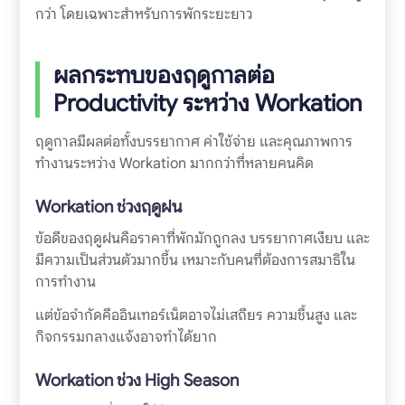
กว่า โดยเฉพาะสำหรับการพักระยะยาว
ผลกระทบของฤดูกาลต่อ
Productivity ระหว่าง Workation
ฤดูกาลมีผลต่อทั้งบรรยากาศ ค่าใช้จ่าย และคุณภาพการ
ทำงานระหว่าง Workation มากกว่าที่หลายคนคิด
Workation ช่วงฤดูฝน
ข้อดีของฤดูฝนคือราคาที่พักมักถูกลง บรรยากาศเงียบ และ
มีความเป็นส่วนตัวมากขึ้น เหมาะกับคนที่ต้องการสมาธิใน
การทำงาน
แต่ข้อจำกัดคืออินเทอร์เน็ตอาจไม่เสถียร ความชื้นสูง และ
กิจกรรมกลางแจ้งอาจทำได้ยาก
Workation ช่วง High Season