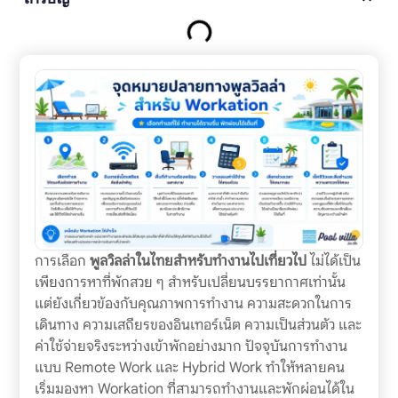
การเลือก
พูลวิลล่าในไทยสำหรับทำงานไปเที่ยวไป
ไม่ได้เป็น
เพียงการหาที่พักสวย ๆ สำหรับเปลี่ยนบรรยากาศเท่านั้น
แต่ยังเกี่ยวข้องกับคุณภาพการทำงาน ความสะดวกในการ
เดินทาง ความเสถียรของอินเทอร์เน็ต ความเป็นส่วนตัว และ
ค่าใช้จ่ายจริงระหว่างเข้าพักอย่างมาก ปัจจุบันการทำงาน
แบบ Remote Work และ Hybrid Work ทำให้หลายคน
เริ่มมองหา Workation ที่สามารถทำงานและพักผ่อนได้ใน