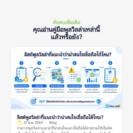
ค้นพบเพิ่มเติม
คุณอ่านคู่มือพูลวิลล่าเหล่านี้
แล้วหรือยัง?
ลิสต์พูลวิลล่าที่แนะนำว่าน่าสนใจเชื่อถือได้ไหม?
27 พ.ค. 2569
Blog
รายการพูลวิลล่าแนะนำที่น่าสนใจและเชื่อถือได้อาจช่วยให้เริ่มคัด