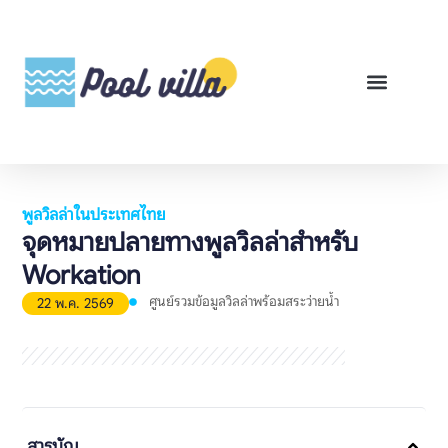
พูลวิลล่าสำหรับเช่า
พูลวิลล่าสำหรับขาย
รีวิวสินค้า
ศูนย์รวมคู่มือพูลวิลล่า
พูลวิลล่าในประเทศไทย
จุดหมายปลายทางพูลวิลล่าสำหรับ
Workation
ศูนย์รวมข้อมูลวิลล่าพร้อมสระว่ายน้ำ
22 พ.ค. 2569
สารบัญ