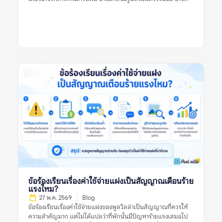
ปัญหาเดิมปรากฏซ้ำหลายครั้ง โดยเฉพาะในรีวิวล่าสุดหรือในหลาย
แหล่งมีคะแนนดีแต่รีวิวเก่า และบางแหล่งอาจมีข้อร้องเรียนที่ไม่
แพลตฟอร์ม นั่นอาจบอกได้ว่าที่พักมีจุดอ่อนที่ยังคงอยู่ เช่น ระบบ
ปรากฏในแพลตฟอร์มอื่น การเปรียบเทียบหลายแหล่งช่วยให้เห็น
ดูแลสระไม่สม่ำเสมอ การซ่อมบำรุงไม่ทัน การสื่อสารไม่ชัด หรือ
ภาพจริงของพูลวิลล่าชัดขึ้น ทั้งเรื่องความสะอาด สภาพสระ ห้อง
เงื่อนไขค่าใช้จ่ายทำให้ผู้เข้าพักเข้าใจผิดบ่อย สำหรับพูลวิลล่า […]
นอน ทำเล กฎบ้าน ค่าใช้จ่ายเพิ่มเติม การคืนเงินมัดจำ และการดูแล
ของเจ้าของที่พัก สิ่งสำคัญคือไม่ควรตัดสินจากรีวิวเดียว รูปเดียว
หรือคะแนนดาวเพียงอย่างเดียว แต่ควรดูหลายสัญญาณร่วมกัน
ก่อนตัดสินใจจอง ทำไมควรเปรียบเทียบรีวิวพูลวิลล่าจากหลาย
แหล่ง หมายถึงอะไร? ทำไมควรเปรียบเทียบรีวิวพูลวิลล่าจากหลาย
แหล่ง หมายถึงการนำข้อมูลจากหลายแพลตฟอร์มหรือหลาย
ประเภทรีวิวมาดูร่วมกัน เพื่อประเมินว่าที่พักมีคุณภาพตรงกับที่
ประกาศไว้หรือไม่ ไม่ใช่ดูรีวิวจากที่เดียวแล้วสรุปทันทีว่าที่พักดีหรือ
ไม่ดี รีวิวแต่ละแหล่งมีจุดแข็งต่างกัน บางแพลตฟอร์มมีรีวิวจากผู้
เข้าพักจริงจำนวนมาก บางแหล่งมีรูปจากผู้ใช้ที่ช่วยยืนยันสภาพ
ปัจจุบัน บางแหล่งมีคอมเมนต์ที่พูดตรง ๆ เกี่ยวกับข้อเสีย เช่น ทาง
เข้ายาก สระไม่สะอาด กฎเสียงเข้มงวด หรือมีค่าใช้จ่ายเพิ่มเติม การ
เปรียบเทียบจึงไม่ได้ทำเพื่อจับผิดที่พัก แต่ทำเพื่อให้เห็นข้อเท็จจริง
รอบด้าน โดยเฉพาะพูลวิลล่าที่มีราคาต่อคืนค่อนข้างสูงและมักจอง
สำหรับหลายคน หากเลือกผิด ผลกระทบจะเกิดกับทั้งกลุ่ม ไม่ใช่แค่
ผู้จองคนเดียว ทำไมเรื่องนี้จึงสำคัญก่อนจองพูลวิลล่า? พูลวิลล่ามี
ข้อร้องเรียนเรื่องค่าใช้จ่ายแฝงเป็นสัญญาณเตือนร้าย
รายละเอียดมากกว่าที่พักทั่วไป เพราะต้องดูทั้งบ้านทั้งหลัง สระว่าย
แรงไหม?
น้ำ ห้องนอน ห้องน้ำ ครัว พื้นที่จอดรถ กฎบ้าน และเงื่อนไขค่าใช้จ่าย
27 พ.ค. 2569
Blog
หากดูรีวิวจากแหล่งเดียว อาจเห็นเฉพาะมุมที่แหล่งนั้นนำเสนอเด่น
ข้อร้องเรียนเรื่องค่าใช้จ่ายแฝงของพูลวิลล่าเป็นสัญญาณที่ควรให้
ที่สุด ตัวอย่างเช่น […]
ความสำคัญมาก แต่ไม่ได้แปลว่าที่พักนั้นมีปัญหาร้ายแรงเสมอไป