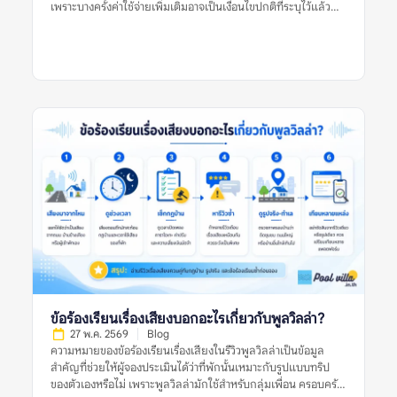
เพราะบางครั้งค่าใช้จ่ายเพิ่มเติมอาจเป็นเงื่อนไขปกติที่ระบุไว้แล้ว
เช่น ค่าคนเกิน ค่าไฟเกินหน่วย ค่าทำความสะอาด หรือค่าปรับกรณี
ทำของเสียหาย ปัญหาจะน่ากังวลขึ้นเมื่อรีวิวหลายรายการพูดตรง
กันว่าค่าใช้จ่ายไม่ถูกแจ้งล่วงหน้า ราคาไม่ชัดเจน เจ้าของอธิบายไม่
ตรงกัน หรือมีการเรียกเก็บเงินเพิ่มหลังเข้าพักโดยไม่มีหลักฐาน
ชัดเจน ดังนั้น ก่อนตัดสินใจจองพูลวิลล่า ควรดูหลายสัญญาณร่วม
กัน ไม่ใช่ตัดสินจากรีวิวเดียว รูปเดียว หรือคำร้องเรียนเดียว ข้อร้อง
เรียนเรื่องค่าใช้จ่ายแฝงของพูลวิลล่าหมายถึงอะไร? ข้อร้องเรียน
เรื่องค่าใช้จ่ายแฝงของพูลวิลล่า หมายถึงรีวิวที่ผู้เข้าพักพูดถึงค่าใช้
จ่ายที่ไม่คาดคิดหรือไม่เข้าใจตั้งแต่แรก เช่น ราคาที่เห็นในประกาศ
ไม่ใช่ราคาสุทธิ มีค่าทำความสะอาดเพิ่ม มีค่าคนเกิน ค่าไฟ ค่าปรับ
เสียงดัง ค่าเตาปิ้งย่าง หรือค่าหักเงินมัดจำหลังเช็กเอาต์ คำว่า “ค่าใช้
จ่ายแฝง” ไม่ได้หมายความว่าทุกรายการเป็นการเอาเปรียบเสมอไป
บางรายการอาจเป็นค่าใช้จ่ายปกติของที่พัก แต่กลายเป็นปัญหา
เพราะสื่อสารไม่ชัดก่อนจอง หรือผู้เข้าพักไม่ได้อ่านเงื่อนไขให้ครบ
รีวิวที่มีประโยชน์ควรบอกชัดว่า ค่าใช้จ่ายนั้นคืออะไร ถูกแจ้งไว้ก่อน
หรือไม่ เกิดขึ้นเพราะเงื่อนไขใด และเจ้าของที่พักอธิบายอย่างไร หาก
รีวิวมีเพียงคำว่า “มีค่าใช้จ่ายแอบแฝง” แต่ไม่บอกบริบท ควรอ่าน
รีวิวอื่นประกอบก่อนสรุป ทำไมข้อร้องเรียนเรื่องค่าใช้จ่ายแฝงจึง
ข้อร้องเรียนเรื่องเสียงบอกอะไรเกี่ยวกับพูลวิลล่า?
สำคัญ? พูลวิลล่ามักเป็นที่พักสำหรับกลุ่มเพื่อน ครอบครัว หรือ
27 พ.ค. 2569
Blog
หลายครอบครัวที่แชร์ค่าใช้จ่ายกัน หากมีค่าใช้จ่ายเพิ่มที่ไม่ได้
ความหมายของข้อร้องเรียนเรื่องเสียงในรีวิวพูลวิลล่าเป็นข้อมูล
วางแผนไว้ อาจทำให้เกิดความไม่พอใจในกลุ่ม หรือทำให้งบประมาณ
สำคัญที่ช่วยให้ผู้จองประเมินได้ว่าที่พักนั้นเหมาะกับรูปแบบทริป
จริงสูงกว่าที่คาด ข้อร้องเรียนเรื่องค่าใช้จ่ายแฝงของพูลวิลล่ายังช่วย
ของตัวเองหรือไม่ เพราะพูลวิลล่ามักใช้สำหรับกลุ่มเพื่อน ครอบครัว
สะท้อนความโปร่งใสของที่พัก หากที่พักแจ้งราคาชัดเจน อธิบาย