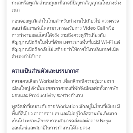
ทะเลหรือพูลวิลล่าบนภูเขาที่อาจมีปัญหาสัญญาณในบางช่วง
เวลา
ก่อนจองพูลวิลล่าในไทยสำหรับทำงานไปเที่ยวไป ควรตรวจ
สอบว่าอินเทอร์เน็ตสามารถรองรับการ Video Call หรือ
การทำงานออนไลน์ได้จริง รวมถึงควรดูรีวิวเกี่ยวกับ
สัญญาณมือถือในพื้นที่ด้วย เพราะบางพื้นที่แม้มี Wi-Fi แต่
สัญญาณมือถือกลับไม่เสถียร ทำให้การใช้งานอินเทอร์เน็ต
สำรองทำได้ยาก
ความเป็นส่วนตัวและบรรยากาศ
หลายคนเลือก Workation เพื่อหลีกหนีความวุ่นวายจาก
เมืองใหญ่ ดังนั้นบรรยากาศของที่พักจึงมีผลต่อทั้งการพัก
ผ่อนและ Productivity ระหว่างทำงาน
พูลวิลล่าที่เหมาะกับการ Workation มักอยู่ในโซนที่เงียบ มี
พื้นที่สีเขียว อากาศถ่ายเท และไม่อยู่ใกล้สถานบันเทิงมาก
เกินไป เพราะเสียงรบกวนสามารถส่งผลต่อการประชุม
ออนไลน์และสมาธิในการทำงานได้โดยตรง