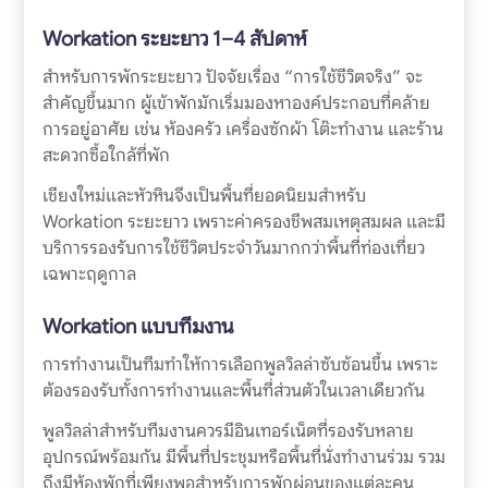
Workation ระยะยาว 1–4 สัปดาห์
สำหรับการพักระยะยาว ปัจจัยเรื่อง “การใช้ชีวิตจริง” จะ
สำคัญขึ้นมาก ผู้เข้าพักมักเริ่มมองหาองค์ประกอบที่คล้าย
การอยู่อาศัย เช่น ห้องครัว เครื่องซักผ้า โต๊ะทำงาน และร้าน
สะดวกซื้อใกล้ที่พัก
เชียงใหม่และหัวหินจึงเป็นพื้นที่ยอดนิยมสำหรับ
Workation ระยะยาว เพราะค่าครองชีพสมเหตุสมผล และมี
บริการรองรับการใช้ชีวิตประจำวันมากกว่าพื้นที่ท่องเที่ยว
เฉพาะฤดูกาล
Workation แบบทีมงาน
การทำงานเป็นทีมทำให้การเลือกพูลวิลล่าซับซ้อนขึ้น เพราะ
ต้องรองรับทั้งการทำงานและพื้นที่ส่วนตัวในเวลาเดียวกัน
พูลวิลล่าสำหรับทีมงานควรมีอินเทอร์เน็ตที่รองรับหลาย
อุปกรณ์พร้อมกัน มีพื้นที่ประชุมหรือพื้นที่นั่งทำงานร่วม รวม
ถึงมีห้องพักที่เพียงพอสำหรับการพักผ่อนของแต่ละคน