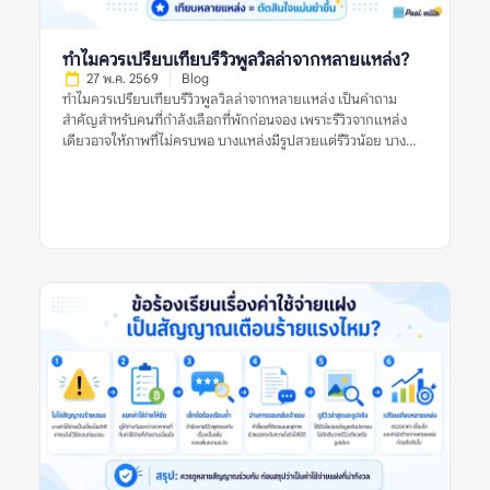
เป็นเพียงประสบการณ์เฉพาะครั้ง แต่ข้อร้องเรียนซ้ำในรีวิวพูลวิลล่า
ควรถูกใช้เป็นข้อมูลสำคัญในการประเมินความเสี่ยงก่อนจอง ทำไม
ข้อร้องเรียนซ้ำจึงสำคัญกว่ารีวิวแย่ครั้งเดียว? รีวิวแย่เพียงครั้งเดียว
ทำไมควรเปรียบเทียบรีวิวพูลวิลล่าจากหลายแหล่ง?
อาจสะท้อนปัญหาจริง แต่ยังไม่เพียงพอที่จะสรุปว่าที่พักมีมาตรฐาน
27 พ.ค. 2569
Blog
ไม่ดีเสมอไป ผู้เข้าพักแต่ละคนมีความคาดหวังต่างกัน บางคนอาจให้
ทำไมควรเปรียบเทียบรีวิวพูลวิลล่าจากหลายแหล่ง เป็นคำถาม
คะแนนต่ำเพราะไม่พอใจกฎบ้าน บางคนอาจเจอเหตุการณ์เฉพาะวัน
สำคัญสำหรับคนที่กำลังเลือกที่พักก่อนจอง เพราะรีวิวจากแหล่ง
เช่น ฝนตก ไฟดับชั่วคราว หรือแม่บ้านเข้าทำความสะอาดล่าช้า แต่ถ้า
เดียวอาจให้ภาพที่ไม่ครบพอ บางแหล่งมีรูปสวยแต่รีวิวน้อย บาง
ปัญหาเดิมปรากฏซ้ำหลายครั้ง โดยเฉพาะในรีวิวล่าสุดหรือในหลาย
แหล่งมีคะแนนดีแต่รีวิวเก่า และบางแหล่งอาจมีข้อร้องเรียนที่ไม่
แพลตฟอร์ม นั่นอาจบอกได้ว่าที่พักมีจุดอ่อนที่ยังคงอยู่ เช่น ระบบ
ปรากฏในแพลตฟอร์มอื่น การเปรียบเทียบหลายแหล่งช่วยให้เห็น
ดูแลสระไม่สม่ำเสมอ การซ่อมบำรุงไม่ทัน การสื่อสารไม่ชัด หรือ
ภาพจริงของพูลวิลล่าชัดขึ้น ทั้งเรื่องความสะอาด สภาพสระ ห้อง
เงื่อนไขค่าใช้จ่ายทำให้ผู้เข้าพักเข้าใจผิดบ่อย สำหรับพูลวิลล่า […]
นอน ทำเล กฎบ้าน ค่าใช้จ่ายเพิ่มเติม การคืนเงินมัดจำ และการดูแล
ของเจ้าของที่พัก สิ่งสำคัญคือไม่ควรตัดสินจากรีวิวเดียว รูปเดียว
หรือคะแนนดาวเพียงอย่างเดียว แต่ควรดูหลายสัญญาณร่วมกัน
ก่อนตัดสินใจจอง ทำไมควรเปรียบเทียบรีวิวพูลวิลล่าจากหลาย
แหล่ง หมายถึงอะไร? ทำไมควรเปรียบเทียบรีวิวพูลวิลล่าจากหลาย
แหล่ง หมายถึงการนำข้อมูลจากหลายแพลตฟอร์มหรือหลาย
ประเภทรีวิวมาดูร่วมกัน เพื่อประเมินว่าที่พักมีคุณภาพตรงกับที่
ประกาศไว้หรือไม่ ไม่ใช่ดูรีวิวจากที่เดียวแล้วสรุปทันทีว่าที่พักดีหรือ
ไม่ดี รีวิวแต่ละแหล่งมีจุดแข็งต่างกัน บางแพลตฟอร์มมีรีวิวจากผู้
เข้าพักจริงจำนวนมาก บางแหล่งมีรูปจากผู้ใช้ที่ช่วยยืนยันสภาพ
ปัจจุบัน บางแหล่งมีคอมเมนต์ที่พูดตรง ๆ เกี่ยวกับข้อเสีย เช่น ทาง
เข้ายาก สระไม่สะอาด กฎเสียงเข้มงวด หรือมีค่าใช้จ่ายเพิ่มเติม การ
เปรียบเทียบจึงไม่ได้ทำเพื่อจับผิดที่พัก แต่ทำเพื่อให้เห็นข้อเท็จจริง