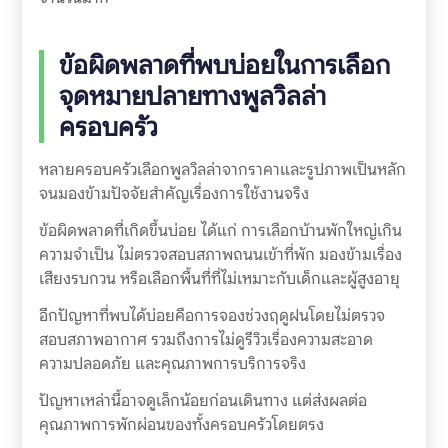
ข้อผิดพลาดที่พบบ่อยในการเลือก
จุดหมายปลายทางพูลวิลล่า
ครอบครัว
หลายครอบครัวเลือกพูลวิลล่าจากราคาและรูปภาพเป็นหลัก
จนมองข้ามปัจจัยสำคัญเรื่องการใช้งานจริง
ข้อผิดพลาดที่เกิดขึ้นบ่อย ได้แก่ การเลือกบ้านพักใหญ่เกิน
ความจำเป็น ไม่ตรวจสอบสภาพถนนเข้าที่พัก มองข้ามเรื่อง
เสียงรบกวน หรือเลือกพื้นที่ที่ไม่เหมาะกับเด็กและผู้สูงอายุ
อีกปัญหาที่พบได้บ่อยคือการจองช่วงฤดูฝนโดยไม่ตรวจ
สอบสภาพอากาศ รวมถึงการไม่ดูรีวิวเรื่องความสะอาด
ความปลอดภัย และคุณภาพการบริการจริง
ปัญหาเหล่านี้อาจดูเล็กน้อยก่อนเดินทาง แต่ส่งผลต่อ
คุณภาพการพักผ่อนของทั้งครอบครัวโดยตรง