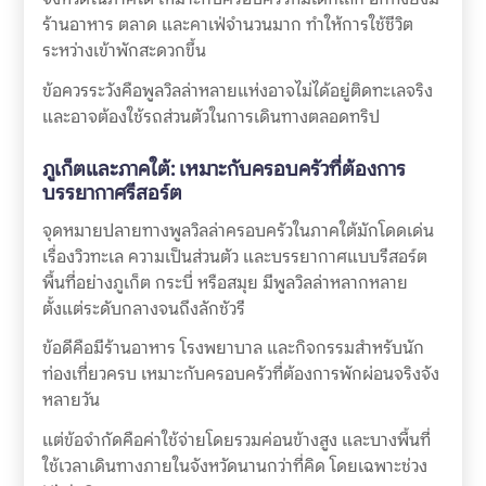
ร้านอาหาร ตลาด และคาเฟ่จำนวนมาก ทำให้การใช้ชีวิต
ระหว่างเข้าพักสะดวกขึ้น
ข้อควรระวังคือพูลวิลล่าหลายแห่งอาจไม่ได้อยู่ติดทะเลจริง
และอาจต้องใช้รถส่วนตัวในการเดินทางตลอดทริป
ภูเก็ตและภาคใต้: เหมาะกับครอบครัวที่ต้องการ
บรรยากาศรีสอร์ต
จุดหมายปลายทางพูลวิลล่าครอบครัวในภาคใต้มักโดดเด่น
เรื่องวิวทะเล ความเป็นส่วนตัว และบรรยากาศแบบรีสอร์ต
พื้นที่อย่างภูเก็ต กระบี่ หรือสมุย มีพูลวิลล่าหลากหลาย
ตั้งแต่ระดับกลางจนถึงลักชัวรี
ข้อดีคือมีร้านอาหาร โรงพยาบาล และกิจกรรมสำหรับนัก
ท่องเที่ยวครบ เหมาะกับครอบครัวที่ต้องการพักผ่อนจริงจัง
หลายวัน
แต่ข้อจำกัดคือค่าใช้จ่ายโดยรวมค่อนข้างสูง และบางพื้นที่
ใช้เวลาเดินทางภายในจังหวัดนานกว่าที่คิด โดยเฉพาะช่วง