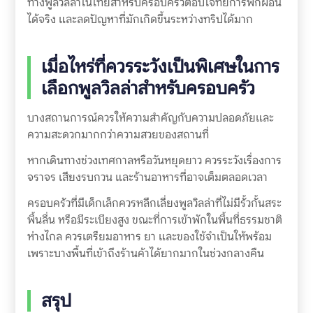
ทางพูลวิลล่าในไทยสำหรับครอบครัวตอบโจทย์การพักผ่อน
ได้จริง และลดปัญหาที่มักเกิดขึ้นระหว่างทริปได้มาก
เมื่อไหร่ที่ควรระวังเป็นพิเศษในการ
เลือกพูลวิลล่าสำหรับครอบครัว
บางสถานการณ์ควรให้ความสำคัญกับความปลอดภัยและ
ความสะดวกมากกว่าความสวยของสถานที่
หากเดินทางช่วงเทศกาลหรือวันหยุดยาว ควรระวังเรื่องการ
จราจร เสียงรบกวน และร้านอาหารที่อาจเต็มตลอดเวลา
ครอบครัวที่มีเด็กเล็กควรหลีกเลี่ยงพูลวิลล่าที่ไม่มีรั้วกั้นสระ
พื้นลื่น หรือมีระเบียงสูง ขณะที่การเข้าพักในพื้นที่ธรรมชาติ
ห่างไกล ควรเตรียมอาหาร ยา และของใช้จำเป็นให้พร้อม
เพราะบางพื้นที่เข้าถึงร้านค้าได้ยากมากในช่วงกลางคืน
สรุป