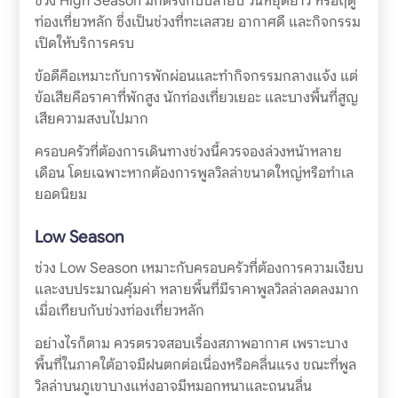
ช่วง High Season มักตรงกับปลายปี วันหยุดยาว หรือฤดู
ท่องเที่ยวหลัก ซึ่งเป็นช่วงที่ทะเลสวย อากาศดี และกิจกรรม
เปิดให้บริการครบ
ข้อดีคือเหมาะกับการพักผ่อนและทำกิจกรรมกลางแจ้ง แต่
ข้อเสียคือราคาที่พักสูง นักท่องเที่ยวเยอะ และบางพื้นที่สูญ
เสียความสงบไปมาก
ครอบครัวที่ต้องการเดินทางช่วงนี้ควรจองล่วงหน้าหลาย
เดือน โดยเฉพาะหากต้องการพูลวิลล่าขนาดใหญ่หรือทำเล
ยอดนิยม
Low Season
ช่วง Low Season เหมาะกับครอบครัวที่ต้องการความเงียบ
และงบประมาณคุ้มค่า หลายพื้นที่มีราคาพูลวิลล่าลดลงมาก
เมื่อเทียบกับช่วงท่องเที่ยวหลัก
อย่างไรก็ตาม ควรตรวจสอบเรื่องสภาพอากาศ เพราะบาง
พื้นที่ในภาคใต้อาจมีฝนตกต่อเนื่องหรือคลื่นแรง ขณะที่พูล
วิลล่าบนภูเขาบางแห่งอาจมีหมอกหนาและถนนลื่น