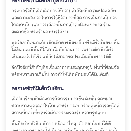
ครอบครัวที่มีเด็กอายุต่ำกว่า 5 ปี
ครอบครัวที่มีเด็กเล็กควรให้ความสำคัญกับความปลอดภัย
และความสะดวกในการใช้ชีวิตมากที่สุด การเดินทางไม่ควร
ไกลเกินไป และควรเลือกพื้นที่ที่เข้าถึงโรงพยาบาล ร้าน
สะดวกซื้อ หรือร้านอาหารได้ง่าย
พูลวิลล่าที่เหมาะกับเด็กเล็กควรมีสระตื้นหรือมีรั้วกั้นสระ พื้น
ไม่ลื่น และมีพื้นที่ใช้งานไม่ซับซ้อนมาก เพราะเด็กวัยนี้เริ่ม
เดินและวิ่งได้เร็ว แต่ยังไม่สามารถประเมินอันตรายได้ดี
อีกปัจจัยที่สำคัญคือเรื่องอากาศและอุณหภูมิ พื้นที่ที่ร้อนจัด
หรือหนาวมากเกินไป อาจทำให้เด็กพักผ่อนได้ไม่เต็มที่
ครอบครัวที่มีเด็กวัยเรียน
เด็กวัยเรียนมักต้องการกิจกรรมมากขึ้น ดังนั้น จุดหมาย
ปลายทางพูลวิลล่าในไทยสำหรับครอบครัวกลุ่มนี้ควรอยู่ใกล้
สถานที่ท่องเที่ยวหรือมีกิจกรรมรองรับหลายรูปแบบ
พื้นที่อย่างหัวหิน พัทยา หรือเขาใหญ่ มักตอบโจทย์ได้ดี
เพราะสามารถออกไปเที่ยวระหว่างวันและกลับมาพักผ่อนใน