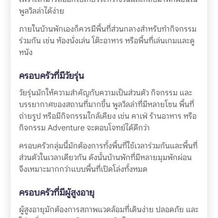
พูลวิลล่าได้ง่าย
ภายในบ้านพักเองก็ควรมีพื้นที่ส่วนกลางสำหรับทำกิจกรรม
ร่วมกัน เช่น ห้องนั่งเล่น โต๊ะอาหาร หรือพื้นที่เล่นเกมและดู
หนัง
ครอบครัวที่มีวัยรุ่น
วัยรุ่นมักให้ความสำคัญกับความเป็นส่วนตัว กิจกรรม และ
บรรยากาศของสถานที่มากขึ้น พูลวิลล่าที่มีหลายโซน พื้นที่
ถ่ายรูป หรือมีกิจกรรมใกล้เคียง เช่น คาเฟ่ ร้านอาหาร หรือ
กิจกรรม Adventure จะตอบโจทย์ได้ดีกว่า
ครอบครัวกลุ่มนี้มักต้องการทั้งพื้นที่ใช้เวลาร่วมกันและพื้นที่
ส่วนตัวในเวลาเดียวกัน ดังนั้นบ้านพักที่มีหลายมุมพักผ่อน
จึงเหมาะมากกว่าแบบพื้นที่เปิดโล่งทั้งหมด
ครอบครัวที่มีผู้สูงอายุ
ผู้สูงอายุมักต้องการสภาพแวดล้อมที่เดินง่าย ปลอดภัย และ