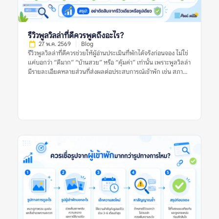
ความต้องการใช้สระ ความต้องการทำอาหาร ความเงียบสงบ หรือ
ความสะดวกในการเดินทาง ลิสต์แนะนำที่มีคุณภาพควรช่วยให้ผู้
อ่านเห็นเกณฑ์การพิจารณา ไม่ใช่แค่บอกว่าที่พักใด “ดีที่สุด” โดย
ไม่มีเหตุผลประกอบ ยิ่งลิสต์อธิบายเกณฑ์ชัดเจน เช่น เหมาะกับ
รีวิวพูลวิลล่าที่ดีควรพูดถึงอะไร?
ครอบครัว […]
27 พ.ค. 2569
Blog
รีวิวพูลวิลล่าที่ดีควรช่วยให้ผู้อ่านประเมินที่พักได้จริงก่อนจอง ไม่ใช่
แค่บอกว่า “ดีมาก” “บ้านสวย” หรือ “คุ้มค่า” เท่านั้น เพราะพูลวิลล่า
มีรายละเอียดหลายส่วนที่ส่งผลต่อประสบการณ์เข้าพัก เช่น สภาพ
สระ ห้องนอน ห้องน้ำ ความสะอาด ทำเล กฎบ้าน ค่าใช้จ่ายเพิ่มเติม
และการดูแลของเจ้าของที่พัก รีวิวที่มีประโยชน์ควรให้ข้อมูลชัดเจน
มีบริบท และช่วยให้ผู้อ่านเห็นทั้งข้อดีและข้อจำกัดของที่พัก อย่างไร
ก็ตาม ผู้จองไม่ควรตัดสินจากรีวิวเดียว รูปเดียว หรือคะแนนดาว
เพียงอย่างเดียว ควรดูหลายสัญญาณร่วมกัน ทั้งรูปจริงจากผู้เข้าพัก
ความสดใหม่ของรีวิว ข้อร้องเรียนซ้ำ และข้อมูลจากหลายแหล่งก่อน
ตัดสินใจ รีวิวพูลวิลล่าที่ดีหมายถึงอะไร? รีวิวพูลวิลล่าที่ดี คือรีวิวที่
ให้ข้อมูลเพียงพอสำหรับการตัดสินใจ ไม่ได้มีประโยชน์แค่เพราะให้
คะแนนสูง แต่ต้องบอกให้ชัดว่าที่พักดีในด้านใด มีข้อจำกัดอะไร
และเหมาะกับผู้เข้าพักแบบไหน รีวิวที่ดีควรตอบคำถามสำคัญ เช่น
บ้านตรงกับรูปไหม สระสะอาดหรือเปล่า ห้องนอนพอสำหรับจำนวน
คนจริงไหม ห้องน้ำใช้งานสะดวกไหม ทำเลเดินทางง่ายหรือไม่ และมี
ค่าใช้จ่ายเพิ่มเติมที่ควรรู้ก่อนจองหรือเปล่า ตัวอย่างรีวิวที่มีประโยชน์
คือรีวิวที่บอกว่า “ไป 10 คน ห้องนอนพอดี เตียงเสริมใช้ได้ สระน้ำ
สะอาด แต่ทางเข้าค่อนข้างแคบ ควรใช้รถส่วนตัว” รีวิวแบบนี้ช่วยให้