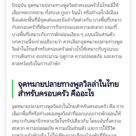
ปัจจุบัน จุดหมายปลายทางพูลวิลล่าครอบครัวในไทยมีให้
เลือกหลากหลาย ทั้งทะเล ภูเขา ริมน้ำ หรือทำเลใกล้เมือง
ซึ่งแต่ละพื้นที่มีจุดเด่นและข้อจำกัดต่างกัน บางพื้นที่เหมาะ
กับครอบครัวที่ต้องการกิจกรรมและความสะดวก ขณะที่
บางพื้นที่เหมาะกับการพักผ่อนเงียบ ๆ แบบเป็นส่วนตัว
บทความนี้จะช่วยอธิบายว่า ควรเลือกจุดหมายปลายทางพูล
วิลล่าในไทยสำหรับครอบครัวอย่างไรให้เหมาะกับรูปแบบ
การเดินทาง งบประมาณ ฤดูกาล ความปลอดภัย และความ
คาดหวังจริงในการเข้าพัก
จุดหมายปลายทางพูลวิลล่าในไทย
สำหรับครอบครัว คืออะไร
จุดหมายปลายทางพูลวิลล่าในไทยสำหรับครอบครัว คือ การ
เลือกพื้นที่หรือทำเลของพูลวิลล่าที่ออกแบบการพักผ่อนให้
เหมาะกับสมาชิกหลายวัยในทริปเดียวกัน โดยเน้นทั้งความ
สะดวก ความปลอดภัย ความเป็นส่วนตัว และการใช้ชีวิต
ระหว่างเข้าพักจริง ไม่ใช่เพียงการเลือกบ้านพักที่มีขนาด