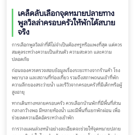
เคล็ดลับเลือกจุดหมายปลายทาง
พูลวิลล่าครอบครัวให้พักได้สบาย
จริง
การเลือกพูลวิลล่าที่ดีไม่จำเป็นต้องหรูหรือแพงที่สุด แต่ควร
สมดุลระหว่างความเป็นส่วนตัว ความสะดวก และความ
ปลอดภัย
ก่อนจองควรตรวจสอบข้อมูลเรื่องระยะทางจากร้านค้า โรง
พยาบาล และสถานที่ท่องเที่ยว รวมถึงสภาพถนนเข้าที่พัก
ความลึกของสระว่ายน้ำ และรีวิวจากครอบครัวที่มีเด็กหรือผู้
สูงอายุ
หากเดินทางหลายครอบครัว ควรเลือกบ้านพักที่มีพื้นที่ส่วน
กลางกว้างพอ มีหลายห้องน้ำ และมีพื้นที่แยกพักผ่อน เพื่อ
ช่วยลดความอึดอัดระหว่างเข้าพัก
การวางแผนล่วงหน้าอย่างละเอียดจะช่วยให้จุดหมายปลาย