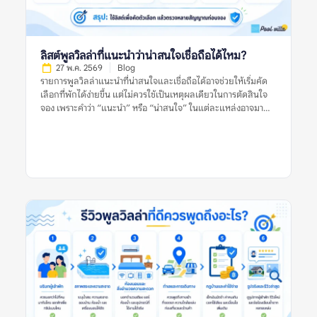
ลิสต์พูลวิลล่าที่แนะนำว่าน่าสนใจเชื่อถือได้ไหม?
27 พ.ค. 2569
Blog
รายการพูลวิลล่าแนะนำที่น่าสนใจและเชื่อถือได้อาจช่วยให้เริ่มคัด
เลือกที่พักได้ง่ายขึ้น แต่ไม่ควรใช้เป็นเหตุผลเดียวในการตัดสินใจ
จอง เพราะคำว่า “แนะนำ” หรือ “น่าสนใจ” ในแต่ละแหล่งอาจมา
จากเกณฑ์ที่ต่างกัน บางลิสต์อาจคัดจากความนิยม บางลิสต์อาจดู
จากราคา ทำเล รูปภาพ หรือข้อมูลที่พักที่มีอยู่ในช่วงเวลานั้น สำหรับ
ผู้จอง สิ่งสำคัญไม่ใช่การเชื่อว่าลิสต์แนะนำใดดีที่สุด แต่คือการใช้ลิ
สต์เหล่านั้นเป็นจุดเริ่มต้น แล้วตรวจสอบต่อด้วยรีวิวล่าสุด รูปจริง
จากผู้เข้าพัก ข้อร้องเรียนซ้ำ กฎบ้าน ค่าใช้จ่ายเพิ่มเติม และข้อมูล
จากหลายแหล่งก่อนตัดสินใจ อย่าตัดสินจากลิสต์เดียว รีวิวเดียว
หรือรูปเดียว เพราะพูลวิลล่าที่เหมาะกับคนหนึ่งอาจไม่เหมาะกับอีก
กลุ่มหนึ่งเสมอไป รายการพูลวิลล่าแนะนำที่น่าสนใจและเชื่อถือได้
หมายถึงอะไร? รายการพูลวิลล่าแนะนำที่น่าสนใจและเชื่อถือได้
หมายถึงรายชื่อที่พักพูลวิลล่าที่ถูกนำเสนอว่าเหมาะแก่การพิจารณา
โดยอาจคัดจากทำเล ราคา ความนิยม รูปภาพ รีวิว สิ่งอำนวยความ
สะดวก หรือความเหมาะสมกับกลุ่มผู้เข้าพักบางประเภท อย่างไร
ก็ตาม คำว่า “แนะนำ” ไม่ได้แปลว่าที่พักนั้นเหมาะกับทุกคน และไม่
ได้รับประกันว่าประสบการณ์เข้าพักจะตรงกับความคาดหวังเสมอไป
เพราะผู้จองแต่ละกลุ่มมีเงื่อนไขต่างกัน เช่น จำนวนคน งบประมาณ