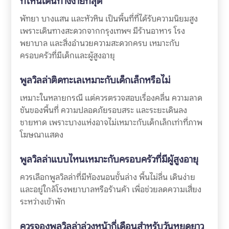
ที่ไหนเดินทางง่ายที่สุด
พัทยา บางแสน และหัวหิน เป็นพื้นที่ที่ได้รับความนิยมสูง
เพราะเดินทางสะดวกจากกรุงเทพฯ มีร้านอาหาร โรง
พยาบาล และสิ่งอำนวยความสะดวกครบ เหมาะกับ
ครอบครัวที่มีเด็กและผู้สูงอายุ
พูลวิลล่าติดทะเลเหมาะกับเด็กเล็กหรือไม่
เหมาะในหลายกรณี แต่ควรตรวจสอบเรื่องคลื่น ความลาด
ชันของพื้นที่ ความปลอดภัยรอบสระ และระยะเดินลง
ชายหาด เพราะบางแห่งอาจไม่เหมาะกับเด็กเล็กเท่าที่ภาพ
โฆษณาแสดง
พูลวิลล่าแบบไหนเหมาะกับครอบครัวที่มีผู้สูงอายุ
ควรเลือกพูลวิลล่าที่มีห้องนอนชั้นล่าง พื้นไม่ลื่น เดินง่าย
และอยู่ใกล้โรงพยาบาลหรือร้านค้า เพื่อช่วยลดความเสี่ยง
ระหว่างเข้าพัก
ควรจองพูลวิลล่าล่วงหน้ากี่เดือนสำหรับวันหยุดยาว