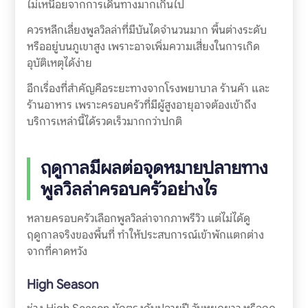
ไม่เหนื่อยจากการเดินทางมากเกินไป
ควรหลีกเลี่ยงพูลวิลล่าที่มีบันไดจำนวนมาก พื้นต่างระดับ
หรืออยู่บนภูเขาสูง เพราะอาจเพิ่มความเสี่ยงในการเกิด
อุบัติเหตุได้ง่าย
อีกเรื่องที่สำคัญคือระยะทางจากโรงพยาบาล ร้านค้า และ
ร้านอาหาร เพราะครอบครัวที่มีผู้สูงอายุอาจต้องเข้าถึง
บริการเหล่านี้ได้รวดเร็วมากกว่าปกติ
ฤดูกาลมีผลต่อจุดหมายปลายทาง
พูลวิลล่าครอบครัวอย่างไร
หลายครอบครัวเลือกพูลวิลล่าจากภาพรีวิว แต่ไม่ได้ดู
ฤดูกาลจริงของพื้นที่ ทำให้ประสบการณ์เข้าพักแตกต่าง
จากที่คาดหวัง
High Season