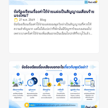
รอบด้าน โดยเฉพาะพูลวิลล่าที่มีราคาต่อคืนค่อนข้างสูงและมักจอง
สำหรับหลายคน หากเลือกผิด ผลกระทบจะเกิดกับทั้งกลุ่ม ไม่ใช่แค่
ผู้จองคนเดียว ทำไมเรื่องนี้จึงสำคัญก่อนจองพูลวิลล่า? พูลวิลล่ามี
ข้อร้องเรียนเรื่องค่าใช้จ่ายแฝงเป็นสัญญาณเตือนร้าย
รายละเอียดมากกว่าที่พักทั่วไป เพราะต้องดูทั้งบ้านทั้งหลัง สระว่าย
แรงไหม?
น้ำ ห้องนอน ห้องน้ำ ครัว พื้นที่จอดรถ กฎบ้าน และเงื่อนไขค่าใช้จ่าย
27 พ.ค. 2569
Blog
หากดูรีวิวจากแหล่งเดียว อาจเห็นเฉพาะมุมที่แหล่งนั้นนำเสนอเด่น
ข้อร้องเรียนเรื่องค่าใช้จ่ายแฝงของพูลวิลล่าเป็นสัญญาณที่ควรให้
ที่สุด ตัวอย่างเช่น […]
ความสำคัญมาก แต่ไม่ได้แปลว่าที่พักนั้นมีปัญหาร้ายแรงเสมอไป
เพราะบางครั้งค่าใช้จ่ายเพิ่มเติมอาจเป็นเงื่อนไขปกติที่ระบุไว้แล้ว
เช่น ค่าคนเกิน ค่าไฟเกินหน่วย ค่าทำความสะอาด หรือค่าปรับกรณี
ทำของเสียหาย ปัญหาจะน่ากังวลขึ้นเมื่อรีวิวหลายรายการพูดตรง
กันว่าค่าใช้จ่ายไม่ถูกแจ้งล่วงหน้า ราคาไม่ชัดเจน เจ้าของอธิบายไม่
ตรงกัน หรือมีการเรียกเก็บเงินเพิ่มหลังเข้าพักโดยไม่มีหลักฐาน
ชัดเจน ดังนั้น ก่อนตัดสินใจจองพูลวิลล่า ควรดูหลายสัญญาณร่วม
กัน ไม่ใช่ตัดสินจากรีวิวเดียว รูปเดียว หรือคำร้องเรียนเดียว ข้อร้อง
เรียนเรื่องค่าใช้จ่ายแฝงของพูลวิลล่าหมายถึงอะไร? ข้อร้องเรียน
เรื่องค่าใช้จ่ายแฝงของพูลวิลล่า หมายถึงรีวิวที่ผู้เข้าพักพูดถึงค่าใช้
จ่ายที่ไม่คาดคิดหรือไม่เข้าใจตั้งแต่แรก เช่น ราคาที่เห็นในประกาศ
ไม่ใช่ราคาสุทธิ มีค่าทำความสะอาดเพิ่ม มีค่าคนเกิน ค่าไฟ ค่าปรับ
เสียงดัง ค่าเตาปิ้งย่าง หรือค่าหักเงินมัดจำหลังเช็กเอาต์ คำว่า “ค่าใช้
จ่ายแฝง” ไม่ได้หมายความว่าทุกรายการเป็นการเอาเปรียบเสมอไป
บางรายการอาจเป็นค่าใช้จ่ายปกติของที่พัก แต่กลายเป็นปัญหา
เพราะสื่อสารไม่ชัดก่อนจอง หรือผู้เข้าพักไม่ได้อ่านเงื่อนไขให้ครบ
รีวิวที่มีประโยชน์ควรบอกชัดว่า ค่าใช้จ่ายนั้นคืออะไร ถูกแจ้งไว้ก่อน
หรือไม่ เกิดขึ้นเพราะเงื่อนไขใด และเจ้าของที่พักอธิบายอย่างไร หาก