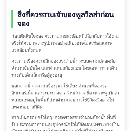
สิ่งที่ควรถามเจ้าของพูลวิลล่าก่อน
จอง
ก่อนตัดสินใจจอง ควรถามรายละเอียดที่เกี่ยวกับการใช้งาน
จริงให้ครบ เพราะรูปภาพอย่างเดียวอาจไม่สะท้อนสภาพ
แวดล้อมทั้งหมด
ควรถามเรื่องความลึกของสระว่ายน้ำ ระบบความปลอดภัย
จำนวนขั้นบันได และตำแหน่งห้องนอน โดยเฉพาะหากเดิน
ทางกับเด็กเล็กหรือผู้สูงอายุ
นอกจากนี้ ควรถามเรื่องเวลาใช้เสียง จำนวนที่จอดรถ
อินเทอร์เน็ต และระยะทางจากร้านสะดวกซื้อ เพราะพูลวิลล่า
หลายแห่งอยู่ในพื้นที่ส่วนตัวมากจนการใช้ชีวิตจริงอาจไม่
สะดวกอย่างที่คิด
หากเป็นครอบครัวใหญ่ ควรตรวจสอบจำนวนห้องน้ำ พื้นที่
รับประทานอาหาร และอุปกรณ์ครัวให้ชัดเจน เพราะบางบ้าน