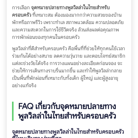
การเลือก
จุดหมายปลายทางพูลวิลล่าในไทยสำหรับ
ครอบครัว
ที่เหมาะสม ต้องมองมากกว่าความสวยของบ้าน
พักหรือภาพรีวิว เพราะทำเล สภาพแวดล้อม ความปลอดภัย
และความสะดวกในการใช้ชีวิตจริง ล้วนส่งผลต่อคุณภาพ
การพักผ่อนของทุกคนในครอบครัว
พูลวิลล่าที่ดีสำหรับครอบครัว คือพื้นที่ที่ช่วยให้ทุกคนใช้เวลา
ร่วมกันได้อย่างสบาย ลดความวุ่นวาย และตอบโจทย์สมาชิก
แต่ละช่วงวัยได้จริง การวางแผนอย่างละเอียดก่อนจอง จะ
ช่วยให้การเดินทางราบรื่นมากขึ้น และทำให้พูลวิลล่ากลาย
เป็นพื้นที่พักผ่อนที่เหมาะกับทั้งเด็ก ผู้ใหญ่ และผู้สูงอายุ
อย่างแท้จริง
FAQ เกี่ยวกับจุดหมายปลายทาง
พูลวิลล่าในไทยสำหรับครอบครัว
จุดหมายปลายทางพูลวิลล่าในไทยสำหรับครอบครัว