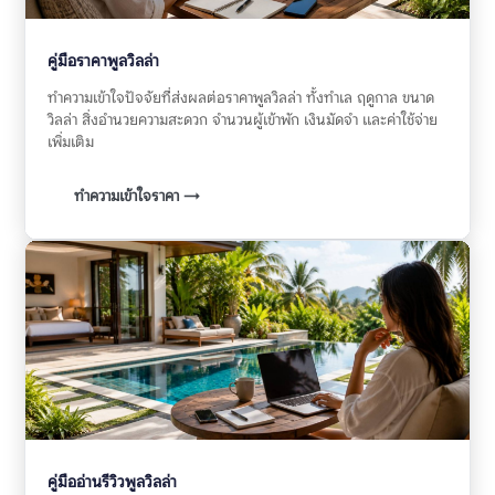
คู่มือราคาพูลวิลล่า
ทำความเข้าใจปัจจัยที่ส่งผลต่อราคาพูลวิลล่า ทั้งทำเล ฤดูกาล ขนาด
วิลล่า สิ่งอำนวยความสะดวก จำนวนผู้เข้าพัก เงินมัดจำ และค่าใช้จ่าย
เพิ่มเติม
ทำความเข้าใจราคา →
คู่มืออ่านรีวิวพูลวิลล่า