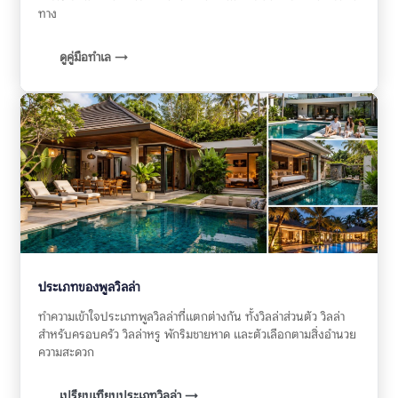
ทาง
ดูคู่มือทำเล →
ประเภทของพูลวิลล่า
ทำความเข้าใจประเภทพูลวิลล่าที่แตกต่างกัน ทั้งวิลล่าส่วนตัว วิลล่า
สำหรับครอบครัว วิลล่าหรู พักริมชายหาด และตัวเลือกตามสิ่งอำนวย
ความสะดวก
เปรียบเทียบประเภทวิลล่า →