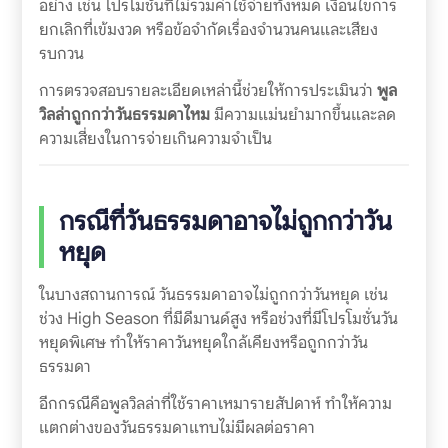
อย่าง เช่น โปรโมชั่นที่ไม่รวมค่าใช้จ่ายทั้งหมด เงื่อนไขการ
ยกเลิกที่เข้มงวด หรือข้อจำกัดเรื่องจำนวนคนและเสียง
รบกวน
การตรวจสอบรายละเอียดเหล่านี้ช่วยให้การประเมินว่า
พูล
วิลล่าถูกกว่าวันธรรมดาไหม
มีความแม่นยำมากขึ้นและลด
ความเสี่ยงในการจ่ายเกินความจำเป็น
กรณีที่วันธรรมดาอาจไม่ถูกกว่าวัน
หยุด
ในบางสถานการณ์ วันธรรมดาอาจไม่ถูกกว่าวันหยุด เช่น
ช่วง High Season ที่มีดีมานด์สูง หรือช่วงที่มีโปรโมชั่นวัน
หยุดพิเศษ ทำให้ราคาวันหยุดใกล้เคียงหรือถูกกว่าวัน
ธรรมดา
อีกกรณีคือพูลวิลล่าที่ใช้ราคาเหมารายสัปดาห์ ทำให้ความ
แตกต่างของวันธรรมดาแทบไม่มีผลต่อราคา