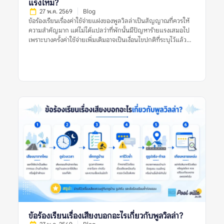
รายละเอียดมากกว่าที่พักทั่วไป เพราะต้องดูทั้งบ้านทั้งหลัง สระว่าย
แรงไหม?
น้ำ ห้องนอน ห้องน้ำ ครัว พื้นที่จอดรถ กฎบ้าน และเงื่อนไขค่าใช้จ่าย
27 พ.ค. 2569
Blog
หากดูรีวิวจากแหล่งเดียว อาจเห็นเฉพาะมุมที่แหล่งนั้นนำเสนอเด่น
ข้อร้องเรียนเรื่องค่าใช้จ่ายแฝงของพูลวิลล่าเป็นสัญญาณที่ควรให้
ที่สุด ตัวอย่างเช่น […]
ความสำคัญมาก แต่ไม่ได้แปลว่าที่พักนั้นมีปัญหาร้ายแรงเสมอไป
เพราะบางครั้งค่าใช้จ่ายเพิ่มเติมอาจเป็นเงื่อนไขปกติที่ระบุไว้แล้ว
เช่น ค่าคนเกิน ค่าไฟเกินหน่วย ค่าทำความสะอาด หรือค่าปรับกรณี
ทำของเสียหาย ปัญหาจะน่ากังวลขึ้นเมื่อรีวิวหลายรายการพูดตรง
กันว่าค่าใช้จ่ายไม่ถูกแจ้งล่วงหน้า ราคาไม่ชัดเจน เจ้าของอธิบายไม่
ตรงกัน หรือมีการเรียกเก็บเงินเพิ่มหลังเข้าพักโดยไม่มีหลักฐาน
ชัดเจน ดังนั้น ก่อนตัดสินใจจองพูลวิลล่า ควรดูหลายสัญญาณร่วม
กัน ไม่ใช่ตัดสินจากรีวิวเดียว รูปเดียว หรือคำร้องเรียนเดียว ข้อร้อง
เรียนเรื่องค่าใช้จ่ายแฝงของพูลวิลล่าหมายถึงอะไร? ข้อร้องเรียน
เรื่องค่าใช้จ่ายแฝงของพูลวิลล่า หมายถึงรีวิวที่ผู้เข้าพักพูดถึงค่าใช้
จ่ายที่ไม่คาดคิดหรือไม่เข้าใจตั้งแต่แรก เช่น ราคาที่เห็นในประกาศ
ไม่ใช่ราคาสุทธิ มีค่าทำความสะอาดเพิ่ม มีค่าคนเกิน ค่าไฟ ค่าปรับ
เสียงดัง ค่าเตาปิ้งย่าง หรือค่าหักเงินมัดจำหลังเช็กเอาต์ คำว่า “ค่าใช้
จ่ายแฝง” ไม่ได้หมายความว่าทุกรายการเป็นการเอาเปรียบเสมอไป
บางรายการอาจเป็นค่าใช้จ่ายปกติของที่พัก แต่กลายเป็นปัญหา
เพราะสื่อสารไม่ชัดก่อนจอง หรือผู้เข้าพักไม่ได้อ่านเงื่อนไขให้ครบ
รีวิวที่มีประโยชน์ควรบอกชัดว่า ค่าใช้จ่ายนั้นคืออะไร ถูกแจ้งไว้ก่อน
หรือไม่ เกิดขึ้นเพราะเงื่อนไขใด และเจ้าของที่พักอธิบายอย่างไร หาก
รีวิวมีเพียงคำว่า “มีค่าใช้จ่ายแอบแฝง” แต่ไม่บอกบริบท ควรอ่าน
รีวิวอื่นประกอบก่อนสรุป ทำไมข้อร้องเรียนเรื่องค่าใช้จ่ายแฝงจึง
ข้อร้องเรียนเรื่องเสียงบอกอะไรเกี่ยวกับพูลวิลล่า?
สำคัญ? พูลวิลล่ามักเป็นที่พักสำหรับกลุ่มเพื่อน ครอบครัว หรือ