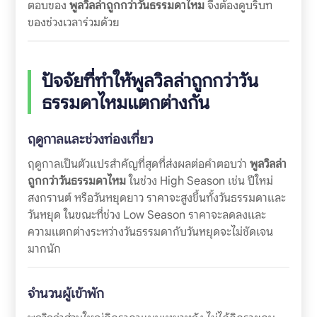
ตอบของ
พูลวิลล่าถูกกว่าวันธรรมดาไหม
จึงต้องดูบริบท
ของช่วงเวลาร่วมด้วย
ปัจจัยที่ทำให้พูลวิลล่าถูกกว่าวัน
ธรรมดาไหมแตกต่างกัน
ฤดูกาลและช่วงท่องเที่ยว
ฤดูกาลเป็นตัวแปรสำคัญที่สุดที่ส่งผลต่อคำตอบว่า
พูลวิลล่า
ถูกกว่าวันธรรมดาไหม
ในช่วง High Season เช่น ปีใหม่
สงกรานต์ หรือวันหยุดยาว ราคาจะสูงขึ้นทั้งวันธรรมดาและ
วันหยุด ในขณะที่ช่วง Low Season ราคาจะลดลงและ
ความแตกต่างระหว่างวันธรรมดากับวันหยุดจะไม่ชัดเจน
มากนัก
จำนวนผู้เข้าพัก