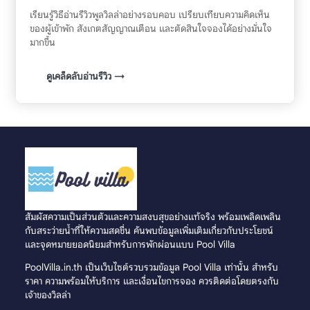
เรียนรู้วิธีอ่านรีวิวพูลวิลล่าอย่างรอบคอบ เปรียบเทียบความคิดเห็น
ของผู้เข้าพัก สังเกตสัญญาณเตือน และตัดสินใจจองได้อย่างมั่นใจ
มากขึ้น
ดูเคล็ดลับอ่านรีวิว →
สัมผัสความเป็นส่วนตัวและความสงบสุขอย่างแท้จริง พร้อมเพลิดเพลิน
กับสระว่ายน้ำที่ให้ความสดชื่น ค้นพบข้อมูลเพิ่มเติมเกี่ยวกับประโยชน์
และจุดหมายยอดนิยมสำหรับการพักผ่อนแบบ Pool Villa
PoolVilla.in.th เป็นเว็บไซต์รวบรวมข้อมูล Pool Villa เท่านั้น สำหรับ
ราคา ความพร้อมให้บริการ และเงื่อนไขการจอง ควรติดต่อโดยตรงกับ
เจ้าของวิลล่า