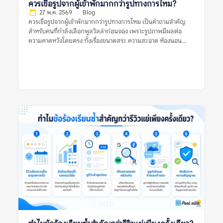
ควรเชื่อรูปจากผู้เข้าพักมากกว่ารูปทางการไหม?
27 พ.ค. 2569
Blog
ควรเชื่อรูปจากผู้เข้าพักมากกว่ารูปทางการไหม เป็นคำถามสำคัญ
สำหรับคนที่กำลังเลือกพูลวิลล่าก่อนจอง เพราะรูปภาพมีผลต่อ
ความคาดหวังโดยตรง ทั้งเรื่องขนาดสระ ความสะอาด ห้องนอน
ห้องน้ำ พื้นที่ส่วนกลาง และบรรยากาศโดยรวม รูปทางการมักช่วย
ให้เห็นภาพที่พักในมุมที่ดีที่สุด ส่วนรูปจากผู้เข้าพักมักสะท้อนสภาพ
จริงระหว่างใช้งานมากกว่า คำตอบคือ ไม่ควรเชื่อรูปประเภทใด
ประเภทหนึ่งเพียงอย่างเดียว ควรใช้ทั้งรูปจากผู้เข้าพักและรูป
ทางการร่วมกัน แล้วตรวจหลายสัญญาณประกอบ เช่น วันที่ของรีวิว
รูปหลายมุม ข้อร้องเรียนซ้ำ ความสอดคล้องกับรายละเอียดประกาศ
และข้อมูลจากหลายแหล่ง ก่อนตัดสินใจจองพูลวิลล่า ควรเชื่อรูป
จากผู้เข้าพักมากกว่ารูปทางการไหม หมายถึงอะไร? ควรเชื่อรูปจากผู้
เข้าพักมากกว่ารูปทางการไหม หมายถึงการพิจารณาว่ารูปประเภทใด
น่าใช้เป็นข้อมูลประกอบการตัดสินใจมากกว่า ระหว่างรูปที่เจ้าของ
ที่พักหรือแพลตฟอร์มจัดทำอย่างเป็นทางการ กับรูปที่ผู้เข้าพักจริง
ถ่ายและแนบไว้ในรีวิว รูปทางการมักถ่ายด้วยแสงดี มุมดี และจัด
พื้นที่ให้ดูพร้อมที่สุด จึงช่วยให้เห็นภาพรวมของที่พักได้ชัด เช่น
โครงสร้างบ้าน สไตล์การตกแต่ง มุมสระ พื้นที่นั่งเล่น และห้องนอน
หลัก แต่ข้อจำกัดคืออาจไม่สะท้อนสภาพปัจจุบัน หากรูปถ่ายไว้นาน
หรือถ่ายเฉพาะมุมที่ดีที่สุด ส่วนรูปจากผู้เข้าพักมักมีความเป็น
ธรรมชาติมากกว่า เห็นสภาพบ้านตอนใช้งานจริง เช่น สระหลังมีคน
เล่น ห้องน้ำที่ใช้งานจริง พื้นที่ครัว ที่จอดรถ หรือมุมที่รูปทางการไม่
ได้แสดง อย่างไรก็ตาม รูปจากผู้เข้าพักก็มีข้อจำกัดเช่นกัน เพราะ