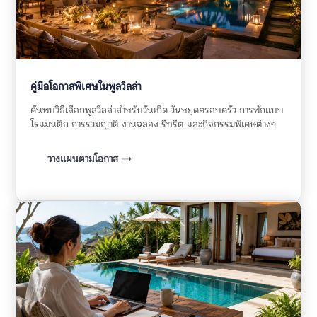
คู่มือโอกาสพิเศษในพูลวิลล่า
ค้นพบวิธีเลือกพูลวิลล่าสำหรับวันเกิด วันหยุดครอบครัว การพักแบบ
โรแมนติก การรวมญาติ งานฉลอง รีทรีต และกิจกรรมพิเศษต่างๆ
วางแผนตามโอกาส →