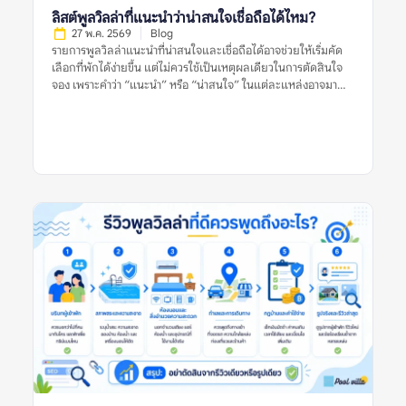
ลิสต์พูลวิลล่าที่แนะนำว่าน่าสนใจเชื่อถือได้ไหม?
27 พ.ค. 2569
Blog
รายการพูลวิลล่าแนะนำที่น่าสนใจและเชื่อถือได้อาจช่วยให้เริ่มคัด
เลือกที่พักได้ง่ายขึ้น แต่ไม่ควรใช้เป็นเหตุผลเดียวในการตัดสินใจ
จอง เพราะคำว่า “แนะนำ” หรือ “น่าสนใจ” ในแต่ละแหล่งอาจมา
จากเกณฑ์ที่ต่างกัน บางลิสต์อาจคัดจากความนิยม บางลิสต์อาจดู
จากราคา ทำเล รูปภาพ หรือข้อมูลที่พักที่มีอยู่ในช่วงเวลานั้น สำหรับ
ผู้จอง สิ่งสำคัญไม่ใช่การเชื่อว่าลิสต์แนะนำใดดีที่สุด แต่คือการใช้ลิ
สต์เหล่านั้นเป็นจุดเริ่มต้น แล้วตรวจสอบต่อด้วยรีวิวล่าสุด รูปจริง
จากผู้เข้าพัก ข้อร้องเรียนซ้ำ กฎบ้าน ค่าใช้จ่ายเพิ่มเติม และข้อมูล
จากหลายแหล่งก่อนตัดสินใจ อย่าตัดสินจากลิสต์เดียว รีวิวเดียว
หรือรูปเดียว เพราะพูลวิลล่าที่เหมาะกับคนหนึ่งอาจไม่เหมาะกับอีก
กลุ่มหนึ่งเสมอไป รายการพูลวิลล่าแนะนำที่น่าสนใจและเชื่อถือได้
หมายถึงอะไร? รายการพูลวิลล่าแนะนำที่น่าสนใจและเชื่อถือได้
หมายถึงรายชื่อที่พักพูลวิลล่าที่ถูกนำเสนอว่าเหมาะแก่การพิจารณา
โดยอาจคัดจากทำเล ราคา ความนิยม รูปภาพ รีวิว สิ่งอำนวยความ
สะดวก หรือความเหมาะสมกับกลุ่มผู้เข้าพักบางประเภท อย่างไร
ก็ตาม คำว่า “แนะนำ” ไม่ได้แปลว่าที่พักนั้นเหมาะกับทุกคน และไม่
ได้รับประกันว่าประสบการณ์เข้าพักจะตรงกับความคาดหวังเสมอไป
เพราะผู้จองแต่ละกลุ่มมีเงื่อนไขต่างกัน เช่น จำนวนคน งบประมาณ
ความต้องการใช้สระ ความต้องการทำอาหาร ความเงียบสงบ หรือ
ความสะดวกในการเดินทาง ลิสต์แนะนำที่มีคุณภาพควรช่วยให้ผู้
อ่านเห็นเกณฑ์การพิจารณา ไม่ใช่แค่บอกว่าที่พักใด “ดีที่สุด” โดย