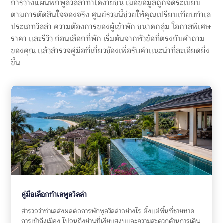
การวางแผนพักพูลวิลล่าทำได้ง่ายขึ้น เมื่อข้อมูลถูกจัดระเบียบ
เข้าใจผิดเรื่องการคืนเงินหรือการหักเงิน อาจกระทบความรู้สึกของ
ตามการตัดสินใจจองจริง ศูนย์รวมนี้ช่วยให้คุณเปรียบเทียบทำเล
ทั้งกลุ่ม แม้ตัวบ้านจะดีหรือทริปโดยรวมจะสนุกก็ตาม ข้อร้องเรียน
ประเภทวิลล่า ความต้องการของผู้เข้าพัก ขนาดกลุ่ม โอกาสพิเศษ
เงินมัดจำพูลวิลล่าเป็นสัญญาณเตือนที่สำคัญ เพราะช่วยสะท้อน
หลายเรื่องพร้อมกัน ได้แก่ ความชัดเจนของกฎบ้าน ความโปร่งใส
ราคา และรีวิว ก่อนเลือกที่พัก เริ่มต้นจากหัวข้อที่ตรงกับคำถาม
ของค่าใช้จ่าย วิธีสื่อสารของเจ้าของที่พัก […]
ของคุณ แล้วสำรวจคู่มือที่เกี่ยวข้องเพื่อรับคำแนะนำที่ละเอียดยิ่ง
ขึ้น
คู่มือเลือกทำเลพูลวิลล่า
สำรวจว่าทำเลส่งผลต่อการพักพูลวิลล่าอย่างไร ตั้งแต่พื้นที่ชายหาด
การเข้าถึงเมือง ไปจนถึงย่านที่เงียบสงบและความสะดวกด้านการเดิน