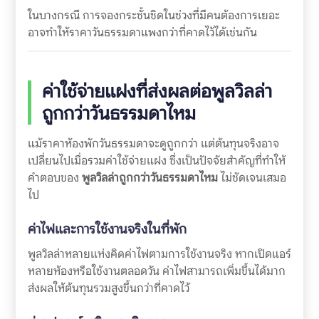
ในบางกรณี การจองกระชั้นชิดในช่วงที่มีคนต้องการเยอะ
อาจทำให้ราคาวันธรรมดาแพงกว่าที่คาดไว้ได้เช่นกัน
ค่าใช้จ่ายแฝงที่ส่งผลต่อพูลวิลล่า
ถูกกว่าวันธรรมดาไหม
แม้ราคาห้องพักวันธรรมดาจะดูถูกกว่า แต่ต้นทุนจริงอาจ
เปลี่ยนไปเมื่อรวมค่าใช้จ่ายแฝง ซึ่งเป็นปัจจัยสำคัญที่ทำให้
คำตอบของ
พูลวิลล่าถูกกว่าวันธรรมดาไหม
ไม่ชัดเจนเสมอ
ไป
ค่าไฟและการใช้งานจริงในที่พัก
พูลวิลล่าหลายแห่งคิดค่าไฟตามการใช้งานจริง หากเปิดแอร์
หลายห้องหรือใช้งานตลอดวัน ค่าไฟสามารถเพิ่มขึ้นได้มาก
ส่งผลให้ต้นทุนรวมสูงขึ้นกว่าที่คาดไว้