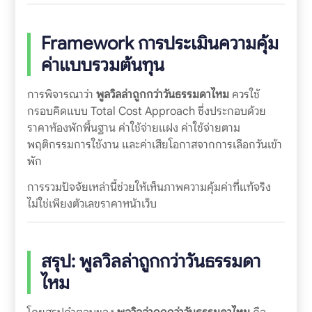
Framework การประเมินความคุ้ม
ค่าแบบรวมต้นทุน
การพิจารณาว่า
พูลวิลล่าถูกกว่าวันธรรมดาไหม
ควรใช้
กรอบคิดแบบ Total Cost Approach ซึ่งประกอบด้วย
ราคาห้องพักพื้นฐาน ค่าใช้จ่ายแฝง ค่าใช้จ่ายตาม
พฤติกรรมการใช้งาน และค่าเสียโอกาสจากการเลือกวันเข้า
พัก
การรวมปัจจัยเหล่านี้ช่วยให้เห็นภาพความคุ้มค่าที่แท้จริง
ไม่ใช่เพียงตัวเลขราคาหน้าเว็บ
สรุป: พูลวิลล่าถูกกว่าวันธรรมดา
ไหม