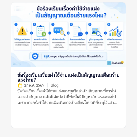
ก่อนตัดสินใจจอง ทำไมควรเปรียบเทียบรีวิวพูลวิลล่าจากหลาย
แหล่ง หมายถึงอะไร? ทำไมควรเปรียบเทียบรีวิวพูลวิลล่าจากหลาย
แหล่ง หมายถึงการนำข้อมูลจากหลายแพลตฟอร์มหรือหลาย
ประเภทรีวิวมาดูร่วมกัน เพื่อประเมินว่าที่พักมีคุณภาพตรงกับที่
ประกาศไว้หรือไม่ ไม่ใช่ดูรีวิวจากที่เดียวแล้วสรุปทันทีว่าที่พักดีหรือ
ไม่ดี รีวิวแต่ละแหล่งมีจุดแข็งต่างกัน บางแพลตฟอร์มมีรีวิวจากผู้
เข้าพักจริงจำนวนมาก บางแหล่งมีรูปจากผู้ใช้ที่ช่วยยืนยันสภาพ
ปัจจุบัน บางแหล่งมีคอมเมนต์ที่พูดตรง ๆ เกี่ยวกับข้อเสีย เช่น ทาง
เข้ายาก สระไม่สะอาด กฎเสียงเข้มงวด หรือมีค่าใช้จ่ายเพิ่มเติม การ
เปรียบเทียบจึงไม่ได้ทำเพื่อจับผิดที่พัก แต่ทำเพื่อให้เห็นข้อเท็จจริง
รอบด้าน โดยเฉพาะพูลวิลล่าที่มีราคาต่อคืนค่อนข้างสูงและมักจอง
สำหรับหลายคน หากเลือกผิด ผลกระทบจะเกิดกับทั้งกลุ่ม ไม่ใช่แค่
ผู้จองคนเดียว ทำไมเรื่องนี้จึงสำคัญก่อนจองพูลวิลล่า? พูลวิลล่ามี
ข้อร้องเรียนเรื่องค่าใช้จ่ายแฝงเป็นสัญญาณเตือนร้าย
รายละเอียดมากกว่าที่พักทั่วไป เพราะต้องดูทั้งบ้านทั้งหลัง สระว่าย
แรงไหม?
น้ำ ห้องนอน ห้องน้ำ ครัว พื้นที่จอดรถ กฎบ้าน และเงื่อนไขค่าใช้จ่าย
27 พ.ค. 2569
Blog
หากดูรีวิวจากแหล่งเดียว อาจเห็นเฉพาะมุมที่แหล่งนั้นนำเสนอเด่น
ข้อร้องเรียนเรื่องค่าใช้จ่ายแฝงของพูลวิลล่าเป็นสัญญาณที่ควรให้
ที่สุด ตัวอย่างเช่น […]
ความสำคัญมาก แต่ไม่ได้แปลว่าที่พักนั้นมีปัญหาร้ายแรงเสมอไป
เพราะบางครั้งค่าใช้จ่ายเพิ่มเติมอาจเป็นเงื่อนไขปกติที่ระบุไว้แล้ว
เช่น ค่าคนเกิน ค่าไฟเกินหน่วย ค่าทำความสะอาด หรือค่าปรับกรณี
ทำของเสียหาย ปัญหาจะน่ากังวลขึ้นเมื่อรีวิวหลายรายการพูดตรง
กันว่าค่าใช้จ่ายไม่ถูกแจ้งล่วงหน้า ราคาไม่ชัดเจน เจ้าของอธิบายไม่
ตรงกัน หรือมีการเรียกเก็บเงินเพิ่มหลังเข้าพักโดยไม่มีหลักฐาน
ชัดเจน ดังนั้น ก่อนตัดสินใจจองพูลวิลล่า ควรดูหลายสัญญาณร่วม