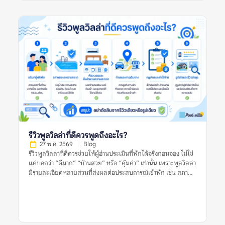
จากหลายแหล่งก่อนตัดสินใจ อย่าตัดสินจากลิสต์เดียว รีวิวเดียว
หรือรูปเดียว เพราะพูลวิลล่าที่เหมาะกับคนหนึ่งอาจไม่เหมาะกับอีก
กลุ่มหนึ่งเสมอไป รายการพูลวิลล่าแนะนำที่น่าสนใจและเชื่อถือได้
หมายถึงอะไร? รายการพูลวิลล่าแนะนำที่น่าสนใจและเชื่อถือได้
หมายถึงรายชื่อที่พักพูลวิลล่าที่ถูกนำเสนอว่าเหมาะแก่การพิจารณา
โดยอาจคัดจากทำเล ราคา ความนิยม รูปภาพ รีวิว สิ่งอำนวยความ
สะดวก หรือความเหมาะสมกับกลุ่มผู้เข้าพักบางประเภท อย่างไร
ก็ตาม คำว่า “แนะนำ” ไม่ได้แปลว่าที่พักนั้นเหมาะกับทุกคน และไม่
ได้รับประกันว่าประสบการณ์เข้าพักจะตรงกับความคาดหวังเสมอไป
เพราะผู้จองแต่ละกลุ่มมีเงื่อนไขต่างกัน เช่น จำนวนคน งบประมาณ
ความต้องการใช้สระ ความต้องการทำอาหาร ความเงียบสงบ หรือ
ความสะดวกในการเดินทาง ลิสต์แนะนำที่มีคุณภาพควรช่วยให้ผู้
อ่านเห็นเกณฑ์การพิจารณา ไม่ใช่แค่บอกว่าที่พักใด “ดีที่สุด” โดย
ไม่มีเหตุผลประกอบ ยิ่งลิสต์อธิบายเกณฑ์ชัดเจน เช่น เหมาะกับ
รีวิวพูลวิลล่าที่ดีควรพูดถึงอะไร?
ครอบครัว […]
27 พ.ค. 2569
Blog
รีวิวพูลวิลล่าที่ดีควรช่วยให้ผู้อ่านประเมินที่พักได้จริงก่อนจอง ไม่ใช่
แค่บอกว่า “ดีมาก” “บ้านสวย” หรือ “คุ้มค่า” เท่านั้น เพราะพูลวิลล่า
มีรายละเอียดหลายส่วนที่ส่งผลต่อประสบการณ์เข้าพัก เช่น สภาพ
สระ ห้องนอน ห้องน้ำ ความสะอาด ทำเล กฎบ้าน ค่าใช้จ่ายเพิ่มเติม
และการดูแลของเจ้าของที่พัก รีวิวที่มีประโยชน์ควรให้ข้อมูลชัดเจน
มีบริบท และช่วยให้ผู้อ่านเห็นทั้งข้อดีและข้อจำกัดของที่พัก อย่างไร
ก็ตาม ผู้จองไม่ควรตัดสินจากรีวิวเดียว รูปเดียว หรือคะแนนดาว
เพียงอย่างเดียว ควรดูหลายสัญญาณร่วมกัน ทั้งรูปจริงจากผู้เข้าพัก