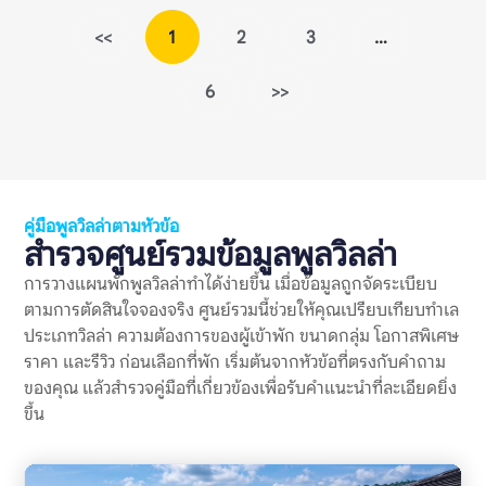
เตือนหมายถึงอะไร? ข้อร้องเรียนเงินมัดจำพูลวิลล่าเป็นสัญญาณ
เตือน หมายถึงรีวิวที่ผู้เข้าพักพูดถึงปัญหาเกี่ยวกับเงินมัดจำ เช่น คืน
<<
1
2
3
…
เงินช้า หักเงินโดยไม่อธิบาย เงื่อนไขไม่ชัด หรือยอดเงินที่ต้องวาง
มัดจำไม่ตรงกับที่เข้าใจไว้ก่อนจอง เงินมัดจำในพูลวิลล่ามักใช้เพื่อ
6
>>
คุ้มครองความเสียหายที่อาจเกิดขึ้นกับบ้าน เช่น เฟอร์นิเจอร์เสียหาย
อุปกรณ์ชำรุด ทำของหาย ฝ่าฝืนกฎเรื่องเสียง หรือเช็กเอาต์ช้ากว่า
กำหนด ดังนั้น การมีเงินมัดจำไม่ใช่เรื่องผิดปกติ แต่เงื่อนไขควร
ชัดเจน ยุติธรรม และแจ้งให้ผู้เข้าพักทราบก่อนจอง รีวิวเรื่องเงิน
มัดจำจึงควรถูกอ่านแบบแยกแยะ ไม่ใช่เห็นคำว่า “โดนหักมัดจำ”
แล้วสรุปทันทีว่าที่พักไม่ดี ต้องดูต่อว่าเหตุผลคืออะไร มีการแจ้งกฎ
ไว้ก่อนหรือไม่ เจ้าของอธิบายอย่างไร และมีผู้เข้าพักคนอื่นเจอ
คู่มือพูลวิลล่าตามหัวข้อ
ปัญหาแบบเดียวกันซ้ำหรือเปล่า ทำไมข้อร้องเรียนเรื่องเงินมัดจำจึง
สำรวจศูนย์รวมข้อมูลพูลวิลล่า
สำคัญ? พูลวิลล่ามักมีค่าใช้จ่ายสูงกว่าที่พักทั่วไป และมักจองเป็นก
ลุ่ม การวางเงินมัดจำจึงอาจเป็นจำนวนเงินที่ไม่น้อย หากเกิดความ
การวางแผนพักพูลวิลล่าทำได้ง่ายขึ้น เมื่อข้อมูลถูกจัดระเบียบ
เข้าใจผิดเรื่องการคืนเงินหรือการหักเงิน อาจกระทบความรู้สึกของ
ตามการตัดสินใจจองจริง ศูนย์รวมนี้ช่วยให้คุณเปรียบเทียบทำเล
ทั้งกลุ่ม แม้ตัวบ้านจะดีหรือทริปโดยรวมจะสนุกก็ตาม ข้อร้องเรียน
ประเภทวิลล่า ความต้องการของผู้เข้าพัก ขนาดกลุ่ม โอกาสพิเศษ
เงินมัดจำพูลวิลล่าเป็นสัญญาณเตือนที่สำคัญ เพราะช่วยสะท้อน
หลายเรื่องพร้อมกัน ได้แก่ ความชัดเจนของกฎบ้าน ความโปร่งใส
ราคา และรีวิว ก่อนเลือกที่พัก เริ่มต้นจากหัวข้อที่ตรงกับคำถาม
ของค่าใช้จ่าย วิธีสื่อสารของเจ้าของที่พัก […]
ของคุณ แล้วสำรวจคู่มือที่เกี่ยวข้องเพื่อรับคำแนะนำที่ละเอียดยิ่ง
ขึ้น