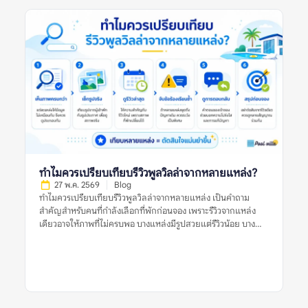
ก่อนจอง การอ่านรีวิวพูลวิลล่าอย่างรอบคอบจึงไม่ใช่การหารีวิวที่ดี
ที่สุดหรือแย่ที่สุด แต่คือการดูแนวโน้มจากหลายรีวิว หลายช่วงเวลา
และหลายแหล่งข้อมูลร่วมกัน ข้อร้องเรียนซ้ำในรีวิวพูลวิลล่าหมาย
ถึงอะไร? ข้อร้องเรียนซ้ำในรีวิวพูลวิลล่า หมายถึงปัญหาเดียวกัน
หรือปัญหาคล้ายกันที่ปรากฏในรีวิวจากผู้เข้าพักหลายคน เช่น หลาย
คนบอกว่าสระน้ำขุ่น หลายรีวิวพูดถึงห้องน้ำมีกลิ่น หรือหลายแหล่ง
ระบุว่าเจ้าของที่พักตอบช้าเมื่อเกิดปัญหา ข้อร้องเรียนซ้ำมีน้ำหนัก
มากกว่ารีวิวแย่เดี่ยว ๆ เพราะช่วยบอกว่าปัญหานั้นอาจไม่ได้เกิดขึ้น
แบบบังเอิญ แต่เป็นสิ่งที่พบได้บ่อยหรือยังไม่ได้รับการแก้ไขอย่าง
จริงจัง ตัวอย่างข้อร้องเรียนซ้ำที่ควรระวัง ได้แก่: รีวิวแย่หนึ่งรีวิวอาจ
เป็นเพียงประสบการณ์เฉพาะครั้ง แต่ข้อร้องเรียนซ้ำในรีวิวพูลวิลล่า
ควรถูกใช้เป็นข้อมูลสำคัญในการประเมินความเสี่ยงก่อนจอง ทำไม
ข้อร้องเรียนซ้ำจึงสำคัญกว่ารีวิวแย่ครั้งเดียว? รีวิวแย่เพียงครั้งเดียว
ทำไมควรเปรียบเทียบรีวิวพูลวิลล่าจากหลายแหล่ง?
อาจสะท้อนปัญหาจริง แต่ยังไม่เพียงพอที่จะสรุปว่าที่พักมีมาตรฐาน
27 พ.ค. 2569
Blog
ไม่ดีเสมอไป ผู้เข้าพักแต่ละคนมีความคาดหวังต่างกัน บางคนอาจให้
ทำไมควรเปรียบเทียบรีวิวพูลวิลล่าจากหลายแหล่ง เป็นคำถาม
คะแนนต่ำเพราะไม่พอใจกฎบ้าน บางคนอาจเจอเหตุการณ์เฉพาะวัน
สำคัญสำหรับคนที่กำลังเลือกที่พักก่อนจอง เพราะรีวิวจากแหล่ง
เช่น ฝนตก ไฟดับชั่วคราว หรือแม่บ้านเข้าทำความสะอาดล่าช้า แต่ถ้า
เดียวอาจให้ภาพที่ไม่ครบพอ บางแหล่งมีรูปสวยแต่รีวิวน้อย บาง
ปัญหาเดิมปรากฏซ้ำหลายครั้ง โดยเฉพาะในรีวิวล่าสุดหรือในหลาย
แหล่งมีคะแนนดีแต่รีวิวเก่า และบางแหล่งอาจมีข้อร้องเรียนที่ไม่
แพลตฟอร์ม นั่นอาจบอกได้ว่าที่พักมีจุดอ่อนที่ยังคงอยู่ เช่น ระบบ
ปรากฏในแพลตฟอร์มอื่น การเปรียบเทียบหลายแหล่งช่วยให้เห็น
ดูแลสระไม่สม่ำเสมอ การซ่อมบำรุงไม่ทัน การสื่อสารไม่ชัด หรือ
ภาพจริงของพูลวิลล่าชัดขึ้น ทั้งเรื่องความสะอาด สภาพสระ ห้อง
เงื่อนไขค่าใช้จ่ายทำให้ผู้เข้าพักเข้าใจผิดบ่อย สำหรับพูลวิลล่า […]
นอน ทำเล กฎบ้าน ค่าใช้จ่ายเพิ่มเติม การคืนเงินมัดจำ และการดูแล
ของเจ้าของที่พัก สิ่งสำคัญคือไม่ควรตัดสินจากรีวิวเดียว รูปเดียว
หรือคะแนนดาวเพียงอย่างเดียว แต่ควรดูหลายสัญญาณร่วมกัน