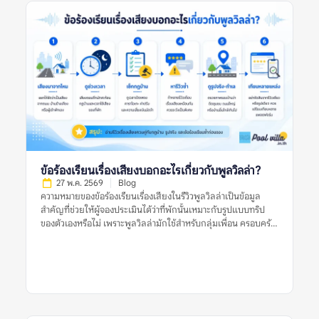
กัน ไม่ใช่ตัดสินจากรีวิวเดียว รูปเดียว หรือคำร้องเรียนเดียว ข้อร้อง
เรียนเรื่องค่าใช้จ่ายแฝงของพูลวิลล่าหมายถึงอะไร? ข้อร้องเรียน
เรื่องค่าใช้จ่ายแฝงของพูลวิลล่า หมายถึงรีวิวที่ผู้เข้าพักพูดถึงค่าใช้
จ่ายที่ไม่คาดคิดหรือไม่เข้าใจตั้งแต่แรก เช่น ราคาที่เห็นในประกาศ
ไม่ใช่ราคาสุทธิ มีค่าทำความสะอาดเพิ่ม มีค่าคนเกิน ค่าไฟ ค่าปรับ
เสียงดัง ค่าเตาปิ้งย่าง หรือค่าหักเงินมัดจำหลังเช็กเอาต์ คำว่า “ค่าใช้
จ่ายแฝง” ไม่ได้หมายความว่าทุกรายการเป็นการเอาเปรียบเสมอไป
บางรายการอาจเป็นค่าใช้จ่ายปกติของที่พัก แต่กลายเป็นปัญหา
เพราะสื่อสารไม่ชัดก่อนจอง หรือผู้เข้าพักไม่ได้อ่านเงื่อนไขให้ครบ
รีวิวที่มีประโยชน์ควรบอกชัดว่า ค่าใช้จ่ายนั้นคืออะไร ถูกแจ้งไว้ก่อน
หรือไม่ เกิดขึ้นเพราะเงื่อนไขใด และเจ้าของที่พักอธิบายอย่างไร หาก
รีวิวมีเพียงคำว่า “มีค่าใช้จ่ายแอบแฝง” แต่ไม่บอกบริบท ควรอ่าน
รีวิวอื่นประกอบก่อนสรุป ทำไมข้อร้องเรียนเรื่องค่าใช้จ่ายแฝงจึง
ข้อร้องเรียนเรื่องเสียงบอกอะไรเกี่ยวกับพูลวิลล่า?
สำคัญ? พูลวิลล่ามักเป็นที่พักสำหรับกลุ่มเพื่อน ครอบครัว หรือ
27 พ.ค. 2569
Blog
หลายครอบครัวที่แชร์ค่าใช้จ่ายกัน หากมีค่าใช้จ่ายเพิ่มที่ไม่ได้
ความหมายของข้อร้องเรียนเรื่องเสียงในรีวิวพูลวิลล่าเป็นข้อมูล
วางแผนไว้ อาจทำให้เกิดความไม่พอใจในกลุ่ม หรือทำให้งบประมาณ
สำคัญที่ช่วยให้ผู้จองประเมินได้ว่าที่พักนั้นเหมาะกับรูปแบบทริป
จริงสูงกว่าที่คาด ข้อร้องเรียนเรื่องค่าใช้จ่ายแฝงของพูลวิลล่ายังช่วย
ของตัวเองหรือไม่ เพราะพูลวิลล่ามักใช้สำหรับกลุ่มเพื่อน ครอบครัว
สะท้อนความโปร่งใสของที่พัก หากที่พักแจ้งราคาชัดเจน อธิบาย
หรือการรวมตัวหลายคน ซึ่งมีโอกาสเกิดเสียงจากการพูดคุย เล่นน้ำ
เงื่อนไขครบ และมีหลักฐานก่อนเรียกเก็บเงิน […]
ปิ้งย่าง หรือเปิดเพลงมากกว่าที่พักทั่วไป ข้อร้องเรียนเรื่องเสียงไม่ได้
แปลว่าพูลวิลล่านั้นไม่ดีเสมอไป แต่เป็นสัญญาณที่ควรอ่านให้
ละเอียดว่าเสียงเกิดจากอะไร ใครเป็นฝ่ายร้องเรียน ที่พักมีกฎบ้าน
ชัดเจนหรือไม่ ใช้เสียงได้ถึงกี่โมง และมีความเสี่ยงเรื่องค่าปรับหรือ
การหักเงินมัดจำหรือเปล่า การตัดสินใจจึงควรดูหลายสัญญาณร่วม
กัน ไม่ใช่ดูจากรีวิวเดียว รูปเดียว หรือคะแนนดาวเพียงอย่างเดียว