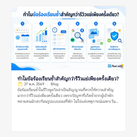
รูปหลายมุม ข้อร้องเรียนซ้ำ ความสอดคล้องกับรายละเอียดประกาศ
และข้อมูลจากหลายแหล่ง ก่อนตัดสินใจจองพูลวิลล่า ควรเชื่อรูป
จากผู้เข้าพักมากกว่ารูปทางการไหม หมายถึงอะไร? ควรเชื่อรูปจากผู้
เข้าพักมากกว่ารูปทางการไหม หมายถึงการพิจารณาว่ารูปประเภทใด
น่าใช้เป็นข้อมูลประกอบการตัดสินใจมากกว่า ระหว่างรูปที่เจ้าของ
ที่พักหรือแพลตฟอร์มจัดทำอย่างเป็นทางการ กับรูปที่ผู้เข้าพักจริง
ถ่ายและแนบไว้ในรีวิว รูปทางการมักถ่ายด้วยแสงดี มุมดี และจัด
พื้นที่ให้ดูพร้อมที่สุด จึงช่วยให้เห็นภาพรวมของที่พักได้ชัด เช่น
โครงสร้างบ้าน สไตล์การตกแต่ง มุมสระ พื้นที่นั่งเล่น และห้องนอน
หลัก แต่ข้อจำกัดคืออาจไม่สะท้อนสภาพปัจจุบัน หากรูปถ่ายไว้นาน
หรือถ่ายเฉพาะมุมที่ดีที่สุด ส่วนรูปจากผู้เข้าพักมักมีความเป็น
ธรรมชาติมากกว่า เห็นสภาพบ้านตอนใช้งานจริง เช่น สระหลังมีคน
เล่น ห้องน้ำที่ใช้งานจริง พื้นที่ครัว ที่จอดรถ หรือมุมที่รูปทางการไม่
ได้แสดง อย่างไรก็ตาม รูปจากผู้เข้าพักก็มีข้อจำกัดเช่นกัน เพราะ
ทำไมข้อร้องเรียนซ้ำสำคัญกว่ารีวิวแย่เพียงครั้งเดียว?
อาจถ่ายในวันที่แสงไม่ดี มุมไม่สวย หรือสะท้อนเหตุการณ์เฉพาะวัน
27 พ.ค. 2569
Blog
ดังนั้น การเปรียบเทียบรูปทั้งสองประเภทจึงสำคัญกว่าการเลือกเชื่อ
ข้อร้องเรียนซ้ำในรีวิวพูลวิลล่าเป็นสัญญาณที่ควรให้ความสำคัญ
ฝ่ายใดฝ่ายหนึ่งทั้งหมด […]
มากกว่ารีวิวแย่เพียงครั้งเดียว เพราะปัญหาที่เกิดซ้ำจากผู้เข้าพัก
หลายคนมักสะท้อนรูปแบบของที่พัก ไม่ใช่แค่เหตุการณ์เฉพาะวัน
หรือความคาดหวังส่วนตัวของผู้รีวิวคนใดคนหนึ่ง รีวิวแย่หนึ่งรีวิวอาจ
เกิดจากหลายสาเหตุ เช่น ฝนตกในวันเข้าพัก ผู้เข้าพักไม่เข้าใจกฎ
บ้าน ความคาดหวังสูงเกินจริง หรือปัญหาเฉพาะครั้งที่ได้รับการ
แก้ไขแล้ว แต่ถ้าหลายรีวิวพูดถึงเรื่องเดียวกัน เช่น สระไม่สะอาด
แอร์ไม่เย็น ห้องนอนไม่ตรงรูป คืนเงินมัดจำช้า หรือมีค่าใช้จ่ายไม่
ชัดเจน ข้อมูลเหล่านี้ควรถูกมองเป็นสัญญาณเตือนที่ต้องตรวจสอบ