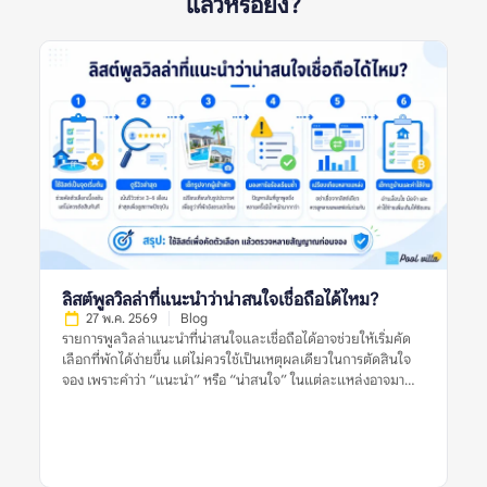
แล้วหรือยัง?
ลิสต์พูลวิลล่าที่แนะนำว่าน่าสนใจเชื่อถือได้ไหม?
27 พ.ค. 2569
Blog
รายการพูลวิลล่าแนะนำที่น่าสนใจและเชื่อถือได้อาจช่วยให้เริ่มคัด
เลือกที่พักได้ง่ายขึ้น แต่ไม่ควรใช้เป็นเหตุผลเดียวในการตัดสินใจ
จอง เพราะคำว่า “แนะนำ” หรือ “น่าสนใจ” ในแต่ละแหล่งอาจมา
จากเกณฑ์ที่ต่างกัน บางลิสต์อาจคัดจากความนิยม บางลิสต์อาจดู
จากราคา ทำเล รูปภาพ หรือข้อมูลที่พักที่มีอยู่ในช่วงเวลานั้น สำหรับ
ผู้จอง สิ่งสำคัญไม่ใช่การเชื่อว่าลิสต์แนะนำใดดีที่สุด แต่คือการใช้ลิ
สต์เหล่านั้นเป็นจุดเริ่มต้น แล้วตรวจสอบต่อด้วยรีวิวล่าสุด รูปจริง
จากผู้เข้าพัก ข้อร้องเรียนซ้ำ กฎบ้าน ค่าใช้จ่ายเพิ่มเติม และข้อมูล