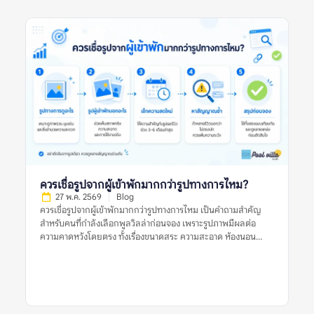
ความสดใหม่ของรีวิว ข้อร้องเรียนซ้ำ และข้อมูลจากหลายแหล่งก่อน
ตัดสินใจ รีวิวพูลวิลล่าที่ดีหมายถึงอะไร? รีวิวพูลวิลล่าที่ดี คือรีวิวที่
ให้ข้อมูลเพียงพอสำหรับการตัดสินใจ ไม่ได้มีประโยชน์แค่เพราะให้
คะแนนสูง แต่ต้องบอกให้ชัดว่าที่พักดีในด้านใด มีข้อจำกัดอะไร
และเหมาะกับผู้เข้าพักแบบไหน รีวิวที่ดีควรตอบคำถามสำคัญ เช่น
บ้านตรงกับรูปไหม สระสะอาดหรือเปล่า ห้องนอนพอสำหรับจำนวน
คนจริงไหม ห้องน้ำใช้งานสะดวกไหม ทำเลเดินทางง่ายหรือไม่ และมี
ค่าใช้จ่ายเพิ่มเติมที่ควรรู้ก่อนจองหรือเปล่า ตัวอย่างรีวิวที่มีประโยชน์
คือรีวิวที่บอกว่า “ไป 10 คน ห้องนอนพอดี เตียงเสริมใช้ได้ สระน้ำ
สะอาด แต่ทางเข้าค่อนข้างแคบ ควรใช้รถส่วนตัว” รีวิวแบบนี้ช่วยให้
ผู้อ่านประเมินได้ดีกว่าคำสั้น ๆ […]
ควรเชื่อรูปจากผู้เข้าพักมากกว่ารูปทางการไหม?
27 พ.ค. 2569
Blog
ควรเชื่อรูปจากผู้เข้าพักมากกว่ารูปทางการไหม เป็นคำถามสำคัญ
สำหรับคนที่กำลังเลือกพูลวิลล่าก่อนจอง เพราะรูปภาพมีผลต่อ
ความคาดหวังโดยตรง ทั้งเรื่องขนาดสระ ความสะอาด ห้องนอน
ห้องน้ำ พื้นที่ส่วนกลาง และบรรยากาศโดยรวม รูปทางการมักช่วย
ให้เห็นภาพที่พักในมุมที่ดีที่สุด ส่วนรูปจากผู้เข้าพักมักสะท้อนสภาพ
จริงระหว่างใช้งานมากกว่า คำตอบคือ ไม่ควรเชื่อรูปประเภทใด
ประเภทหนึ่งเพียงอย่างเดียว ควรใช้ทั้งรูปจากผู้เข้าพักและรูป
ทางการร่วมกัน แล้วตรวจหลายสัญญาณประกอบ เช่น วันที่ของรีวิว