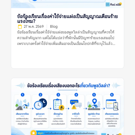
รอบด้าน โดยเฉพาะพูลวิลล่าที่มีราคาต่อคืนค่อนข้างสูงและมักจอง
สำหรับหลายคน หากเลือกผิด ผลกระทบจะเกิดกับทั้งกลุ่ม ไม่ใช่แค่
ผู้จองคนเดียว ทำไมเรื่องนี้จึงสำคัญก่อนจองพูลวิลล่า? พูลวิลล่ามี
ข้อร้องเรียนเรื่องค่าใช้จ่ายแฝงเป็นสัญญาณเตือนร้าย
รายละเอียดมากกว่าที่พักทั่วไป เพราะต้องดูทั้งบ้านทั้งหลัง สระว่าย
แรงไหม?
น้ำ ห้องนอน ห้องน้ำ ครัว พื้นที่จอดรถ กฎบ้าน และเงื่อนไขค่าใช้จ่าย
27 พ.ค. 2569
Blog
หากดูรีวิวจากแหล่งเดียว อาจเห็นเฉพาะมุมที่แหล่งนั้นนำเสนอเด่น
ข้อร้องเรียนเรื่องค่าใช้จ่ายแฝงของพูลวิลล่าเป็นสัญญาณที่ควรให้
ที่สุด ตัวอย่างเช่น […]
ความสำคัญมาก แต่ไม่ได้แปลว่าที่พักนั้นมีปัญหาร้ายแรงเสมอไป
เพราะบางครั้งค่าใช้จ่ายเพิ่มเติมอาจเป็นเงื่อนไขปกติที่ระบุไว้แล้ว
เช่น ค่าคนเกิน ค่าไฟเกินหน่วย ค่าทำความสะอาด หรือค่าปรับกรณี
ทำของเสียหาย ปัญหาจะน่ากังวลขึ้นเมื่อรีวิวหลายรายการพูดตรง
กันว่าค่าใช้จ่ายไม่ถูกแจ้งล่วงหน้า ราคาไม่ชัดเจน เจ้าของอธิบายไม่
ตรงกัน หรือมีการเรียกเก็บเงินเพิ่มหลังเข้าพักโดยไม่มีหลักฐาน
ชัดเจน ดังนั้น ก่อนตัดสินใจจองพูลวิลล่า ควรดูหลายสัญญาณร่วม
กัน ไม่ใช่ตัดสินจากรีวิวเดียว รูปเดียว หรือคำร้องเรียนเดียว ข้อร้อง
เรียนเรื่องค่าใช้จ่ายแฝงของพูลวิลล่าหมายถึงอะไร? ข้อร้องเรียน
เรื่องค่าใช้จ่ายแฝงของพูลวิลล่า หมายถึงรีวิวที่ผู้เข้าพักพูดถึงค่าใช้
จ่ายที่ไม่คาดคิดหรือไม่เข้าใจตั้งแต่แรก เช่น ราคาที่เห็นในประกาศ
ไม่ใช่ราคาสุทธิ มีค่าทำความสะอาดเพิ่ม มีค่าคนเกิน ค่าไฟ ค่าปรับ
เสียงดัง ค่าเตาปิ้งย่าง หรือค่าหักเงินมัดจำหลังเช็กเอาต์ คำว่า “ค่าใช้
จ่ายแฝง” ไม่ได้หมายความว่าทุกรายการเป็นการเอาเปรียบเสมอไป
บางรายการอาจเป็นค่าใช้จ่ายปกติของที่พัก แต่กลายเป็นปัญหา
เพราะสื่อสารไม่ชัดก่อนจอง หรือผู้เข้าพักไม่ได้อ่านเงื่อนไขให้ครบ
รีวิวที่มีประโยชน์ควรบอกชัดว่า ค่าใช้จ่ายนั้นคืออะไร ถูกแจ้งไว้ก่อน