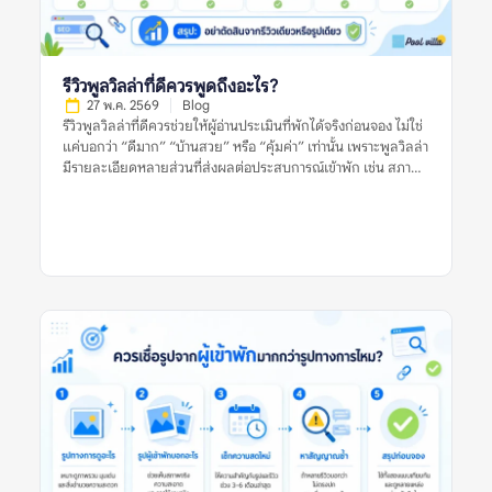
ความต้องการใช้สระ ความต้องการทำอาหาร ความเงียบสงบ หรือ
ความสะดวกในการเดินทาง ลิสต์แนะนำที่มีคุณภาพควรช่วยให้ผู้
อ่านเห็นเกณฑ์การพิจารณา ไม่ใช่แค่บอกว่าที่พักใด “ดีที่สุด” โดย
ไม่มีเหตุผลประกอบ ยิ่งลิสต์อธิบายเกณฑ์ชัดเจน เช่น เหมาะกับ
รีวิวพูลวิลล่าที่ดีควรพูดถึงอะไร?
ครอบครัว […]
27 พ.ค. 2569
Blog
รีวิวพูลวิลล่าที่ดีควรช่วยให้ผู้อ่านประเมินที่พักได้จริงก่อนจอง ไม่ใช่
แค่บอกว่า “ดีมาก” “บ้านสวย” หรือ “คุ้มค่า” เท่านั้น เพราะพูลวิลล่า
มีรายละเอียดหลายส่วนที่ส่งผลต่อประสบการณ์เข้าพัก เช่น สภาพ
สระ ห้องนอน ห้องน้ำ ความสะอาด ทำเล กฎบ้าน ค่าใช้จ่ายเพิ่มเติม
และการดูแลของเจ้าของที่พัก รีวิวที่มีประโยชน์ควรให้ข้อมูลชัดเจน
มีบริบท และช่วยให้ผู้อ่านเห็นทั้งข้อดีและข้อจำกัดของที่พัก อย่างไร
ก็ตาม ผู้จองไม่ควรตัดสินจากรีวิวเดียว รูปเดียว หรือคะแนนดาว
เพียงอย่างเดียว ควรดูหลายสัญญาณร่วมกัน ทั้งรูปจริงจากผู้เข้าพัก
ความสดใหม่ของรีวิว ข้อร้องเรียนซ้ำ และข้อมูลจากหลายแหล่งก่อน
ตัดสินใจ รีวิวพูลวิลล่าที่ดีหมายถึงอะไร? รีวิวพูลวิลล่าที่ดี คือรีวิวที่
ให้ข้อมูลเพียงพอสำหรับการตัดสินใจ ไม่ได้มีประโยชน์แค่เพราะให้
คะแนนสูง แต่ต้องบอกให้ชัดว่าที่พักดีในด้านใด มีข้อจำกัดอะไร
และเหมาะกับผู้เข้าพักแบบไหน รีวิวที่ดีควรตอบคำถามสำคัญ เช่น
บ้านตรงกับรูปไหม สระสะอาดหรือเปล่า ห้องนอนพอสำหรับจำนวน
คนจริงไหม ห้องน้ำใช้งานสะดวกไหม ทำเลเดินทางง่ายหรือไม่ และมี
ค่าใช้จ่ายเพิ่มเติมที่ควรรู้ก่อนจองหรือเปล่า ตัวอย่างรีวิวที่มีประโยชน์
คือรีวิวที่บอกว่า “ไป 10 คน ห้องนอนพอดี เตียงเสริมใช้ได้ สระน้ำ
สะอาด แต่ทางเข้าค่อนข้างแคบ ควรใช้รถส่วนตัว” รีวิวแบบนี้ช่วยให้