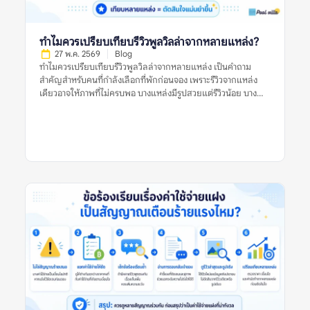
เป็นเพียงประสบการณ์เฉพาะครั้ง แต่ข้อร้องเรียนซ้ำในรีวิวพูลวิลล่า
ควรถูกใช้เป็นข้อมูลสำคัญในการประเมินความเสี่ยงก่อนจอง ทำไม
ข้อร้องเรียนซ้ำจึงสำคัญกว่ารีวิวแย่ครั้งเดียว? รีวิวแย่เพียงครั้งเดียว
ทำไมควรเปรียบเทียบรีวิวพูลวิลล่าจากหลายแหล่ง?
อาจสะท้อนปัญหาจริง แต่ยังไม่เพียงพอที่จะสรุปว่าที่พักมีมาตรฐาน
27 พ.ค. 2569
Blog
ไม่ดีเสมอไป ผู้เข้าพักแต่ละคนมีความคาดหวังต่างกัน บางคนอาจให้
ทำไมควรเปรียบเทียบรีวิวพูลวิลล่าจากหลายแหล่ง เป็นคำถาม
คะแนนต่ำเพราะไม่พอใจกฎบ้าน บางคนอาจเจอเหตุการณ์เฉพาะวัน
สำคัญสำหรับคนที่กำลังเลือกที่พักก่อนจอง เพราะรีวิวจากแหล่ง
เช่น ฝนตก ไฟดับชั่วคราว หรือแม่บ้านเข้าทำความสะอาดล่าช้า แต่ถ้า
เดียวอาจให้ภาพที่ไม่ครบพอ บางแหล่งมีรูปสวยแต่รีวิวน้อย บาง
ปัญหาเดิมปรากฏซ้ำหลายครั้ง โดยเฉพาะในรีวิวล่าสุดหรือในหลาย
แหล่งมีคะแนนดีแต่รีวิวเก่า และบางแหล่งอาจมีข้อร้องเรียนที่ไม่
แพลตฟอร์ม นั่นอาจบอกได้ว่าที่พักมีจุดอ่อนที่ยังคงอยู่ เช่น ระบบ
ปรากฏในแพลตฟอร์มอื่น การเปรียบเทียบหลายแหล่งช่วยให้เห็น
ดูแลสระไม่สม่ำเสมอ การซ่อมบำรุงไม่ทัน การสื่อสารไม่ชัด หรือ
ภาพจริงของพูลวิลล่าชัดขึ้น ทั้งเรื่องความสะอาด สภาพสระ ห้อง
เงื่อนไขค่าใช้จ่ายทำให้ผู้เข้าพักเข้าใจผิดบ่อย สำหรับพูลวิลล่า […]
นอน ทำเล กฎบ้าน ค่าใช้จ่ายเพิ่มเติม การคืนเงินมัดจำ และการดูแล
ของเจ้าของที่พัก สิ่งสำคัญคือไม่ควรตัดสินจากรีวิวเดียว รูปเดียว
หรือคะแนนดาวเพียงอย่างเดียว แต่ควรดูหลายสัญญาณร่วมกัน
ก่อนตัดสินใจจอง ทำไมควรเปรียบเทียบรีวิวพูลวิลล่าจากหลาย
แหล่ง หมายถึงอะไร? ทำไมควรเปรียบเทียบรีวิวพูลวิลล่าจากหลาย
แหล่ง หมายถึงการนำข้อมูลจากหลายแพลตฟอร์มหรือหลาย
ประเภทรีวิวมาดูร่วมกัน เพื่อประเมินว่าที่พักมีคุณภาพตรงกับที่
ประกาศไว้หรือไม่ ไม่ใช่ดูรีวิวจากที่เดียวแล้วสรุปทันทีว่าที่พักดีหรือ
ไม่ดี รีวิวแต่ละแหล่งมีจุดแข็งต่างกัน บางแพลตฟอร์มมีรีวิวจากผู้
เข้าพักจริงจำนวนมาก บางแหล่งมีรูปจากผู้ใช้ที่ช่วยยืนยันสภาพ
ปัจจุบัน บางแหล่งมีคอมเมนต์ที่พูดตรง ๆ เกี่ยวกับข้อเสีย เช่น ทาง
เข้ายาก สระไม่สะอาด กฎเสียงเข้มงวด หรือมีค่าใช้จ่ายเพิ่มเติม การ
เปรียบเทียบจึงไม่ได้ทำเพื่อจับผิดที่พัก แต่ทำเพื่อให้เห็นข้อเท็จจริง