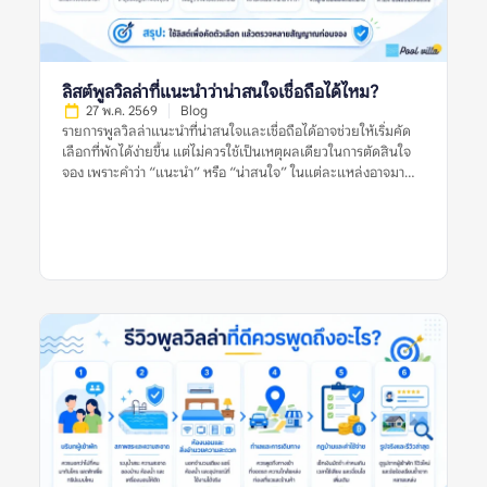
ลิสต์พูลวิลล่าที่แนะนำว่าน่าสนใจเชื่อถือได้ไหม?
27 พ.ค. 2569
Blog
รายการพูลวิลล่าแนะนำที่น่าสนใจและเชื่อถือได้อาจช่วยให้เริ่มคัด
เลือกที่พักได้ง่ายขึ้น แต่ไม่ควรใช้เป็นเหตุผลเดียวในการตัดสินใจ
จอง เพราะคำว่า “แนะนำ” หรือ “น่าสนใจ” ในแต่ละแหล่งอาจมา
จากเกณฑ์ที่ต่างกัน บางลิสต์อาจคัดจากความนิยม บางลิสต์อาจดู
จากราคา ทำเล รูปภาพ หรือข้อมูลที่พักที่มีอยู่ในช่วงเวลานั้น สำหรับ
ผู้จอง สิ่งสำคัญไม่ใช่การเชื่อว่าลิสต์แนะนำใดดีที่สุด แต่คือการใช้ลิ
สต์เหล่านั้นเป็นจุดเริ่มต้น แล้วตรวจสอบต่อด้วยรีวิวล่าสุด รูปจริง
จากผู้เข้าพัก ข้อร้องเรียนซ้ำ กฎบ้าน ค่าใช้จ่ายเพิ่มเติม และข้อมูล
จากหลายแหล่งก่อนตัดสินใจ อย่าตัดสินจากลิสต์เดียว รีวิวเดียว
หรือรูปเดียว เพราะพูลวิลล่าที่เหมาะกับคนหนึ่งอาจไม่เหมาะกับอีก
กลุ่มหนึ่งเสมอไป รายการพูลวิลล่าแนะนำที่น่าสนใจและเชื่อถือได้
หมายถึงอะไร? รายการพูลวิลล่าแนะนำที่น่าสนใจและเชื่อถือได้
หมายถึงรายชื่อที่พักพูลวิลล่าที่ถูกนำเสนอว่าเหมาะแก่การพิจารณา
โดยอาจคัดจากทำเล ราคา ความนิยม รูปภาพ รีวิว สิ่งอำนวยความ
สะดวก หรือความเหมาะสมกับกลุ่มผู้เข้าพักบางประเภท อย่างไร
ก็ตาม คำว่า “แนะนำ” ไม่ได้แปลว่าที่พักนั้นเหมาะกับทุกคน และไม่
ได้รับประกันว่าประสบการณ์เข้าพักจะตรงกับความคาดหวังเสมอไป
เพราะผู้จองแต่ละกลุ่มมีเงื่อนไขต่างกัน เช่น จำนวนคน งบประมาณ