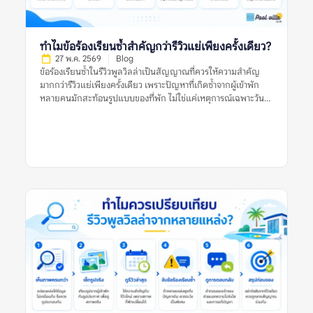
หรือถ่ายเฉพาะมุมที่ดีที่สุด ส่วนรูปจากผู้เข้าพักมักมีความเป็น
ธรรมชาติมากกว่า เห็นสภาพบ้านตอนใช้งานจริง เช่น สระหลังมีคน
เล่น ห้องน้ำที่ใช้งานจริง พื้นที่ครัว ที่จอดรถ หรือมุมที่รูปทางการไม่
ได้แสดง อย่างไรก็ตาม รูปจากผู้เข้าพักก็มีข้อจำกัดเช่นกัน เพราะ
ทำไมข้อร้องเรียนซ้ำสำคัญกว่ารีวิวแย่เพียงครั้งเดียว?
อาจถ่ายในวันที่แสงไม่ดี มุมไม่สวย หรือสะท้อนเหตุการณ์เฉพาะวัน
27 พ.ค. 2569
Blog
ดังนั้น การเปรียบเทียบรูปทั้งสองประเภทจึงสำคัญกว่าการเลือกเชื่อ
ข้อร้องเรียนซ้ำในรีวิวพูลวิลล่าเป็นสัญญาณที่ควรให้ความสำคัญ
ฝ่ายใดฝ่ายหนึ่งทั้งหมด […]
มากกว่ารีวิวแย่เพียงครั้งเดียว เพราะปัญหาที่เกิดซ้ำจากผู้เข้าพัก
หลายคนมักสะท้อนรูปแบบของที่พัก ไม่ใช่แค่เหตุการณ์เฉพาะวัน
หรือความคาดหวังส่วนตัวของผู้รีวิวคนใดคนหนึ่ง รีวิวแย่หนึ่งรีวิวอาจ
เกิดจากหลายสาเหตุ เช่น ฝนตกในวันเข้าพัก ผู้เข้าพักไม่เข้าใจกฎ
บ้าน ความคาดหวังสูงเกินจริง หรือปัญหาเฉพาะครั้งที่ได้รับการ
แก้ไขแล้ว แต่ถ้าหลายรีวิวพูดถึงเรื่องเดียวกัน เช่น สระไม่สะอาด
แอร์ไม่เย็น ห้องนอนไม่ตรงรูป คืนเงินมัดจำช้า หรือมีค่าใช้จ่ายไม่
ชัดเจน ข้อมูลเหล่านี้ควรถูกมองเป็นสัญญาณเตือนที่ต้องตรวจสอบ
ก่อนจอง การอ่านรีวิวพูลวิลล่าอย่างรอบคอบจึงไม่ใช่การหารีวิวที่ดี
ที่สุดหรือแย่ที่สุด แต่คือการดูแนวโน้มจากหลายรีวิว หลายช่วงเวลา
และหลายแหล่งข้อมูลร่วมกัน ข้อร้องเรียนซ้ำในรีวิวพูลวิลล่าหมาย
ถึงอะไร? ข้อร้องเรียนซ้ำในรีวิวพูลวิลล่า หมายถึงปัญหาเดียวกัน
หรือปัญหาคล้ายกันที่ปรากฏในรีวิวจากผู้เข้าพักหลายคน เช่น หลาย
คนบอกว่าสระน้ำขุ่น หลายรีวิวพูดถึงห้องน้ำมีกลิ่น หรือหลายแหล่ง
ระบุว่าเจ้าของที่พักตอบช้าเมื่อเกิดปัญหา ข้อร้องเรียนซ้ำมีน้ำหนัก
มากกว่ารีวิวแย่เดี่ยว ๆ เพราะช่วยบอกว่าปัญหานั้นอาจไม่ได้เกิดขึ้น
แบบบังเอิญ แต่เป็นสิ่งที่พบได้บ่อยหรือยังไม่ได้รับการแก้ไขอย่าง
จริงจัง ตัวอย่างข้อร้องเรียนซ้ำที่ควรระวัง ได้แก่: รีวิวแย่หนึ่งรีวิวอาจ