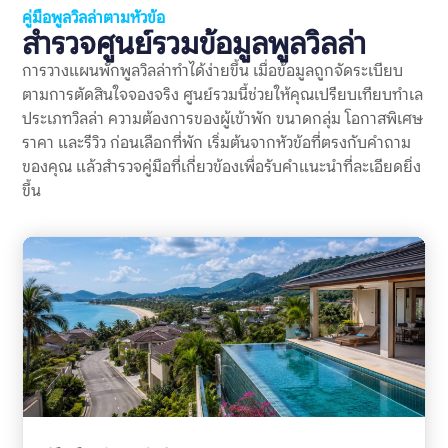
ไว้ก่อนหรือไม่ เจ้าของอธิบายอย่างไร และมีผู้เข้าพักคนอื่นเจอ
คู่มือพูลวิลล่าตามหัวข้อ
ปัญหาแบบเดียวกันซ้ำหรือเปล่า ทำไมข้อร้องเรียนเรื่องเงินมัดจำจึง
สำรวจศูนย์รวมข้อมูลพูลวิลล่า
สำคัญ? พูลวิลล่ามักมีค่าใช้จ่ายสูงกว่าที่พักทั่วไป และมักจองเป็นก
ลุ่ม การวางเงินมัดจำจึงอาจเป็นจำนวนเงินที่ไม่น้อย หากเกิดความ
การวางแผนพักพูลวิลล่าทำได้ง่ายขึ้น เมื่อข้อมูลถูกจัดระเบียบ
เข้าใจผิดเรื่องการคืนเงินหรือการหักเงิน อาจกระทบความรู้สึกของ
ตามการตัดสินใจจองจริง ศูนย์รวมนี้ช่วยให้คุณเปรียบเทียบทำเล
ทั้งกลุ่ม แม้ตัวบ้านจะดีหรือทริปโดยรวมจะสนุกก็ตาม ข้อร้องเรียน
ประเภทวิลล่า ความต้องการของผู้เข้าพัก ขนาดกลุ่ม โอกาสพิเศษ
เงินมัดจำพูลวิลล่าเป็นสัญญาณเตือนที่สำคัญ เพราะช่วยสะท้อน
หลายเรื่องพร้อมกัน ได้แก่ ความชัดเจนของกฎบ้าน ความโปร่งใส
ราคา และรีวิว ก่อนเลือกที่พัก เริ่มต้นจากหัวข้อที่ตรงกับคำถาม
ของค่าใช้จ่าย วิธีสื่อสารของเจ้าของที่พัก […]
ของคุณ แล้วสำรวจคู่มือที่เกี่ยวข้องเพื่อรับคำแนะนำที่ละเอียดยิ่ง
ขึ้น