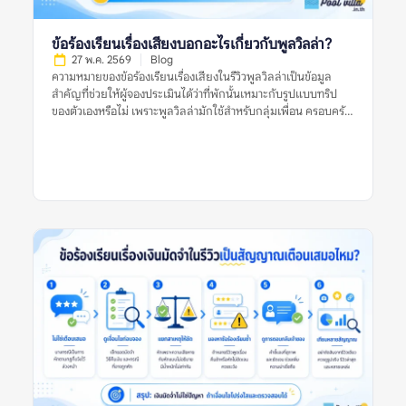
หรือไม่ เกิดขึ้นเพราะเงื่อนไขใด และเจ้าของที่พักอธิบายอย่างไร หาก
รีวิวมีเพียงคำว่า “มีค่าใช้จ่ายแอบแฝง” แต่ไม่บอกบริบท ควรอ่าน
รีวิวอื่นประกอบก่อนสรุป ทำไมข้อร้องเรียนเรื่องค่าใช้จ่ายแฝงจึง
ข้อร้องเรียนเรื่องเสียงบอกอะไรเกี่ยวกับพูลวิลล่า?
สำคัญ? พูลวิลล่ามักเป็นที่พักสำหรับกลุ่มเพื่อน ครอบครัว หรือ
27 พ.ค. 2569
Blog
หลายครอบครัวที่แชร์ค่าใช้จ่ายกัน หากมีค่าใช้จ่ายเพิ่มที่ไม่ได้
ความหมายของข้อร้องเรียนเรื่องเสียงในรีวิวพูลวิลล่าเป็นข้อมูล
วางแผนไว้ อาจทำให้เกิดความไม่พอใจในกลุ่ม หรือทำให้งบประมาณ
สำคัญที่ช่วยให้ผู้จองประเมินได้ว่าที่พักนั้นเหมาะกับรูปแบบทริป
จริงสูงกว่าที่คาด ข้อร้องเรียนเรื่องค่าใช้จ่ายแฝงของพูลวิลล่ายังช่วย
ของตัวเองหรือไม่ เพราะพูลวิลล่ามักใช้สำหรับกลุ่มเพื่อน ครอบครัว
สะท้อนความโปร่งใสของที่พัก หากที่พักแจ้งราคาชัดเจน อธิบาย
หรือการรวมตัวหลายคน ซึ่งมีโอกาสเกิดเสียงจากการพูดคุย เล่นน้ำ
เงื่อนไขครบ และมีหลักฐานก่อนเรียกเก็บเงิน […]
ปิ้งย่าง หรือเปิดเพลงมากกว่าที่พักทั่วไป ข้อร้องเรียนเรื่องเสียงไม่ได้
แปลว่าพูลวิลล่านั้นไม่ดีเสมอไป แต่เป็นสัญญาณที่ควรอ่านให้
ละเอียดว่าเสียงเกิดจากอะไร ใครเป็นฝ่ายร้องเรียน ที่พักมีกฎบ้าน
ชัดเจนหรือไม่ ใช้เสียงได้ถึงกี่โมง และมีความเสี่ยงเรื่องค่าปรับหรือ
การหักเงินมัดจำหรือเปล่า การตัดสินใจจึงควรดูหลายสัญญาณร่วม
กัน ไม่ใช่ดูจากรีวิวเดียว รูปเดียว หรือคะแนนดาวเพียงอย่างเดียว
ความหมายของข้อร้องเรียนเรื่องเสียงในรีวิวพูลวิลล่าคืออะไร?
ความหมายของข้อร้องเรียนเรื่องเสียงในรีวิวพูลวิลล่า คือข้อมูลที่ผู้
เข้าพักหรือผู้รีวิวพูดถึงปัญหาเกี่ยวกับเสียงระหว่างเข้าพัก เช่น เสียง
ดังจากบ้านข้างเคียง เสียงรถ เสียงสถานบันเทิงใกล้ที่พัก เสียงจาก
กลุ่มผู้เข้าพักเอง หรือการถูกเตือนเรื่องใช้เสียงเกินเวลาที่กำหนด ข้อ
ร้องเรียนเรื่องเสียงอาจสะท้อนหลายอย่าง เช่น ทำเลของบ้านอยู่ใกล้
ชุมชนมาก กฎบ้านเข้มงวด พื้นที่ไม่เหมาะกับปาร์ตี้ หรือที่พักอยู่ใน
โซนที่เสียงจากภายนอกรบกวนการพักผ่อน ในบางกรณี รีวิวเรื่อง
เสียงอาจไม่ได้เกิดจากตัวที่พักไม่ดี แต่เกิดจากผู้เข้าพักไม่อ่านกฎ
บ้านให้ละเอียดก่อนจอง รีวิวที่มีประโยชน์ควรระบุให้ชัดว่าเสียงมา