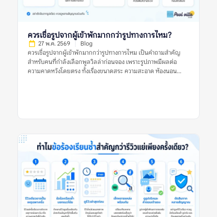
ผู้อ่านประเมินได้ดีกว่าคำสั้น ๆ […]
ควรเชื่อรูปจากผู้เข้าพักมากกว่ารูปทางการไหม?
27 พ.ค. 2569
Blog
ควรเชื่อรูปจากผู้เข้าพักมากกว่ารูปทางการไหม เป็นคำถามสำคัญ
สำหรับคนที่กำลังเลือกพูลวิลล่าก่อนจอง เพราะรูปภาพมีผลต่อ
ความคาดหวังโดยตรง ทั้งเรื่องขนาดสระ ความสะอาด ห้องนอน
ห้องน้ำ พื้นที่ส่วนกลาง และบรรยากาศโดยรวม รูปทางการมักช่วย
ให้เห็นภาพที่พักในมุมที่ดีที่สุด ส่วนรูปจากผู้เข้าพักมักสะท้อนสภาพ
จริงระหว่างใช้งานมากกว่า คำตอบคือ ไม่ควรเชื่อรูปประเภทใด
ประเภทหนึ่งเพียงอย่างเดียว ควรใช้ทั้งรูปจากผู้เข้าพักและรูป
ทางการร่วมกัน แล้วตรวจหลายสัญญาณประกอบ เช่น วันที่ของรีวิว
รูปหลายมุม ข้อร้องเรียนซ้ำ ความสอดคล้องกับรายละเอียดประกาศ
และข้อมูลจากหลายแหล่ง ก่อนตัดสินใจจองพูลวิลล่า ควรเชื่อรูป
จากผู้เข้าพักมากกว่ารูปทางการไหม หมายถึงอะไร? ควรเชื่อรูปจากผู้
เข้าพักมากกว่ารูปทางการไหม หมายถึงการพิจารณาว่ารูปประเภทใด
น่าใช้เป็นข้อมูลประกอบการตัดสินใจมากกว่า ระหว่างรูปที่เจ้าของ
ที่พักหรือแพลตฟอร์มจัดทำอย่างเป็นทางการ กับรูปที่ผู้เข้าพักจริง
ถ่ายและแนบไว้ในรีวิว รูปทางการมักถ่ายด้วยแสงดี มุมดี และจัด
พื้นที่ให้ดูพร้อมที่สุด จึงช่วยให้เห็นภาพรวมของที่พักได้ชัด เช่น
โครงสร้างบ้าน สไตล์การตกแต่ง มุมสระ พื้นที่นั่งเล่น และห้องนอน
หลัก แต่ข้อจำกัดคืออาจไม่สะท้อนสภาพปัจจุบัน หากรูปถ่ายไว้นาน