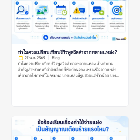
หรือปัญหาคล้ายกันที่ปรากฏในรีวิวจากผู้เข้าพักหลายคน เช่น หลาย
คนบอกว่าสระน้ำขุ่น หลายรีวิวพูดถึงห้องน้ำมีกลิ่น หรือหลายแหล่ง
ระบุว่าเจ้าของที่พักตอบช้าเมื่อเกิดปัญหา ข้อร้องเรียนซ้ำมีน้ำหนัก
มากกว่ารีวิวแย่เดี่ยว ๆ เพราะช่วยบอกว่าปัญหานั้นอาจไม่ได้เกิดขึ้น
แบบบังเอิญ แต่เป็นสิ่งที่พบได้บ่อยหรือยังไม่ได้รับการแก้ไขอย่าง
จริงจัง ตัวอย่างข้อร้องเรียนซ้ำที่ควรระวัง ได้แก่: รีวิวแย่หนึ่งรีวิวอาจ
เป็นเพียงประสบการณ์เฉพาะครั้ง แต่ข้อร้องเรียนซ้ำในรีวิวพูลวิลล่า
ควรถูกใช้เป็นข้อมูลสำคัญในการประเมินความเสี่ยงก่อนจอง ทำไม
ข้อร้องเรียนซ้ำจึงสำคัญกว่ารีวิวแย่ครั้งเดียว? รีวิวแย่เพียงครั้งเดียว
ทำไมควรเปรียบเทียบรีวิวพูลวิลล่าจากหลายแหล่ง?
อาจสะท้อนปัญหาจริง แต่ยังไม่เพียงพอที่จะสรุปว่าที่พักมีมาตรฐาน
27 พ.ค. 2569
Blog
ไม่ดีเสมอไป ผู้เข้าพักแต่ละคนมีความคาดหวังต่างกัน บางคนอาจให้
ทำไมควรเปรียบเทียบรีวิวพูลวิลล่าจากหลายแหล่ง เป็นคำถาม
คะแนนต่ำเพราะไม่พอใจกฎบ้าน บางคนอาจเจอเหตุการณ์เฉพาะวัน
สำคัญสำหรับคนที่กำลังเลือกที่พักก่อนจอง เพราะรีวิวจากแหล่ง
เช่น ฝนตก ไฟดับชั่วคราว หรือแม่บ้านเข้าทำความสะอาดล่าช้า แต่ถ้า
เดียวอาจให้ภาพที่ไม่ครบพอ บางแหล่งมีรูปสวยแต่รีวิวน้อย บาง
ปัญหาเดิมปรากฏซ้ำหลายครั้ง โดยเฉพาะในรีวิวล่าสุดหรือในหลาย
แหล่งมีคะแนนดีแต่รีวิวเก่า และบางแหล่งอาจมีข้อร้องเรียนที่ไม่
แพลตฟอร์ม นั่นอาจบอกได้ว่าที่พักมีจุดอ่อนที่ยังคงอยู่ เช่น ระบบ
ปรากฏในแพลตฟอร์มอื่น การเปรียบเทียบหลายแหล่งช่วยให้เห็น
ดูแลสระไม่สม่ำเสมอ การซ่อมบำรุงไม่ทัน การสื่อสารไม่ชัด หรือ
ภาพจริงของพูลวิลล่าชัดขึ้น ทั้งเรื่องความสะอาด สภาพสระ ห้อง
เงื่อนไขค่าใช้จ่ายทำให้ผู้เข้าพักเข้าใจผิดบ่อย สำหรับพูลวิลล่า […]
นอน ทำเล กฎบ้าน ค่าใช้จ่ายเพิ่มเติม การคืนเงินมัดจำ และการดูแล
ของเจ้าของที่พัก สิ่งสำคัญคือไม่ควรตัดสินจากรีวิวเดียว รูปเดียว
หรือคะแนนดาวเพียงอย่างเดียว แต่ควรดูหลายสัญญาณร่วมกัน
ก่อนตัดสินใจจอง ทำไมควรเปรียบเทียบรีวิวพูลวิลล่าจากหลาย
แหล่ง หมายถึงอะไร? ทำไมควรเปรียบเทียบรีวิวพูลวิลล่าจากหลาย
แหล่ง หมายถึงการนำข้อมูลจากหลายแพลตฟอร์มหรือหลาย
ประเภทรีวิวมาดูร่วมกัน เพื่อประเมินว่าที่พักมีคุณภาพตรงกับที่