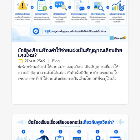
ประกาศไว้หรือไม่ ไม่ใช่ดูรีวิวจากที่เดียวแล้วสรุปทันทีว่าที่พักดีหรือ
ไม่ดี รีวิวแต่ละแหล่งมีจุดแข็งต่างกัน บางแพลตฟอร์มมีรีวิวจากผู้
เข้าพักจริงจำนวนมาก บางแหล่งมีรูปจากผู้ใช้ที่ช่วยยืนยันสภาพ
ปัจจุบัน บางแหล่งมีคอมเมนต์ที่พูดตรง ๆ เกี่ยวกับข้อเสีย เช่น ทาง
เข้ายาก สระไม่สะอาด กฎเสียงเข้มงวด หรือมีค่าใช้จ่ายเพิ่มเติม การ
เปรียบเทียบจึงไม่ได้ทำเพื่อจับผิดที่พัก แต่ทำเพื่อให้เห็นข้อเท็จจริง
รอบด้าน โดยเฉพาะพูลวิลล่าที่มีราคาต่อคืนค่อนข้างสูงและมักจอง
สำหรับหลายคน หากเลือกผิด ผลกระทบจะเกิดกับทั้งกลุ่ม ไม่ใช่แค่
ผู้จองคนเดียว ทำไมเรื่องนี้จึงสำคัญก่อนจองพูลวิลล่า? พูลวิลล่ามี
ข้อร้องเรียนเรื่องค่าใช้จ่ายแฝงเป็นสัญญาณเตือนร้าย
รายละเอียดมากกว่าที่พักทั่วไป เพราะต้องดูทั้งบ้านทั้งหลัง สระว่าย
แรงไหม?
น้ำ ห้องนอน ห้องน้ำ ครัว พื้นที่จอดรถ กฎบ้าน และเงื่อนไขค่าใช้จ่าย
27 พ.ค. 2569
Blog
หากดูรีวิวจากแหล่งเดียว อาจเห็นเฉพาะมุมที่แหล่งนั้นนำเสนอเด่น
ข้อร้องเรียนเรื่องค่าใช้จ่ายแฝงของพูลวิลล่าเป็นสัญญาณที่ควรให้
ที่สุด ตัวอย่างเช่น […]
ความสำคัญมาก แต่ไม่ได้แปลว่าที่พักนั้นมีปัญหาร้ายแรงเสมอไป
เพราะบางครั้งค่าใช้จ่ายเพิ่มเติมอาจเป็นเงื่อนไขปกติที่ระบุไว้แล้ว
เช่น ค่าคนเกิน ค่าไฟเกินหน่วย ค่าทำความสะอาด หรือค่าปรับกรณี
ทำของเสียหาย ปัญหาจะน่ากังวลขึ้นเมื่อรีวิวหลายรายการพูดตรง
กันว่าค่าใช้จ่ายไม่ถูกแจ้งล่วงหน้า ราคาไม่ชัดเจน เจ้าของอธิบายไม่
ตรงกัน หรือมีการเรียกเก็บเงินเพิ่มหลังเข้าพักโดยไม่มีหลักฐาน
ชัดเจน ดังนั้น ก่อนตัดสินใจจองพูลวิลล่า ควรดูหลายสัญญาณร่วม
กัน ไม่ใช่ตัดสินจากรีวิวเดียว รูปเดียว หรือคำร้องเรียนเดียว ข้อร้อง
เรียนเรื่องค่าใช้จ่ายแฝงของพูลวิลล่าหมายถึงอะไร? ข้อร้องเรียน
เรื่องค่าใช้จ่ายแฝงของพูลวิลล่า หมายถึงรีวิวที่ผู้เข้าพักพูดถึงค่าใช้
จ่ายที่ไม่คาดคิดหรือไม่เข้าใจตั้งแต่แรก เช่น ราคาที่เห็นในประกาศ
ไม่ใช่ราคาสุทธิ มีค่าทำความสะอาดเพิ่ม มีค่าคนเกิน ค่าไฟ ค่าปรับ