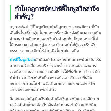
ทำไมกฎการจัดปาร์ตี้ในพูลวิลล่าจึง
สำคัญ?
กฎการจัดปาร์ตี้ในพูลวิลล่าสำคัญเพราะช่วยลดปัญหาที่มัก
เกิดขึ้นในทริปกลุ่ม โดยเฉพาะเรื่องเสียงดังเกินเวลา คนเกิน
จำนวน บ้านเสียหาย และเงินมัดจำถูกหัก ปัญหาเหล่านี้ไม่
ได้กระทบแค่เจ้าของผู้จอง แต่ยังอาจทำให้ผู้ร่วมทริปเสีย
บรรยากาศและมีค่าใช้จ่ายเพิ่มโดยไม่คาดคิด
ปาร์ตี้ในพูลวิลล่า
มักมีองค์ประกอบหลายอย่างพร้อมกัน เช่น
อาหาร เครื่องดื่ม ดนตรี การเล่นน้ำ การตกแต่ง และการ
รวมตัวของคนจำนวนมาก เมื่อมีการใช้พื้นที่มากกว่าการพัก
ทั่วไป ความเสี่ยงก็เพิ่มขึ้น เช่น แก้วแตกริมสระ พื้นลื่น
คราบอาหารบนโซฟา ผนังเป็นรอยจากของตกแต่ง หรือ
เสียงดังจนเพื่อนบ้านร้องเรียน
อีกเหตุผลสำคัญคือเงินมัดจำหรือเงินประกันความเสียหาย
พูลวิลล่าส่วนใหญ่มักเก็บเงินมัดจำก่อนเข้าพัก และจะคืน
หลังตรวจสภาพบ้าน หากผู้เข้าพักทำผิดกฎ เช่น เสียงดัง