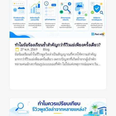
ที่พักหรือแพลตฟอร์มจัดทำอย่างเป็นทางการ กับรูปที่ผู้เข้าพักจริง
ถ่ายและแนบไว้ในรีวิว รูปทางการมักถ่ายด้วยแสงดี มุมดี และจัด
พื้นที่ให้ดูพร้อมที่สุด จึงช่วยให้เห็นภาพรวมของที่พักได้ชัด เช่น
โครงสร้างบ้าน สไตล์การตกแต่ง มุมสระ พื้นที่นั่งเล่น และห้องนอน
หลัก แต่ข้อจำกัดคืออาจไม่สะท้อนสภาพปัจจุบัน หากรูปถ่ายไว้นาน
หรือถ่ายเฉพาะมุมที่ดีที่สุด ส่วนรูปจากผู้เข้าพักมักมีความเป็น
ธรรมชาติมากกว่า เห็นสภาพบ้านตอนใช้งานจริง เช่น สระหลังมีคน
เล่น ห้องน้ำที่ใช้งานจริง พื้นที่ครัว ที่จอดรถ หรือมุมที่รูปทางการไม่
ได้แสดง อย่างไรก็ตาม รูปจากผู้เข้าพักก็มีข้อจำกัดเช่นกัน เพราะ
ทำไมข้อร้องเรียนซ้ำสำคัญกว่ารีวิวแย่เพียงครั้งเดียว?
อาจถ่ายในวันที่แสงไม่ดี มุมไม่สวย หรือสะท้อนเหตุการณ์เฉพาะวัน
27 พ.ค. 2569
Blog
ดังนั้น การเปรียบเทียบรูปทั้งสองประเภทจึงสำคัญกว่าการเลือกเชื่อ
ข้อร้องเรียนซ้ำในรีวิวพูลวิลล่าเป็นสัญญาณที่ควรให้ความสำคัญ
ฝ่ายใดฝ่ายหนึ่งทั้งหมด […]
มากกว่ารีวิวแย่เพียงครั้งเดียว เพราะปัญหาที่เกิดซ้ำจากผู้เข้าพัก
หลายคนมักสะท้อนรูปแบบของที่พัก ไม่ใช่แค่เหตุการณ์เฉพาะวัน
หรือความคาดหวังส่วนตัวของผู้รีวิวคนใดคนหนึ่ง รีวิวแย่หนึ่งรีวิวอาจ
เกิดจากหลายสาเหตุ เช่น ฝนตกในวันเข้าพัก ผู้เข้าพักไม่เข้าใจกฎ
บ้าน ความคาดหวังสูงเกินจริง หรือปัญหาเฉพาะครั้งที่ได้รับการ
แก้ไขแล้ว แต่ถ้าหลายรีวิวพูดถึงเรื่องเดียวกัน เช่น สระไม่สะอาด
แอร์ไม่เย็น ห้องนอนไม่ตรงรูป คืนเงินมัดจำช้า หรือมีค่าใช้จ่ายไม่
ชัดเจน ข้อมูลเหล่านี้ควรถูกมองเป็นสัญญาณเตือนที่ต้องตรวจสอบ
ก่อนจอง การอ่านรีวิวพูลวิลล่าอย่างรอบคอบจึงไม่ใช่การหารีวิวที่ดี
ที่สุดหรือแย่ที่สุด แต่คือการดูแนวโน้มจากหลายรีวิว หลายช่วงเวลา
และหลายแหล่งข้อมูลร่วมกัน ข้อร้องเรียนซ้ำในรีวิวพูลวิลล่าหมาย
ถึงอะไร? ข้อร้องเรียนซ้ำในรีวิวพูลวิลล่า หมายถึงปัญหาเดียวกัน