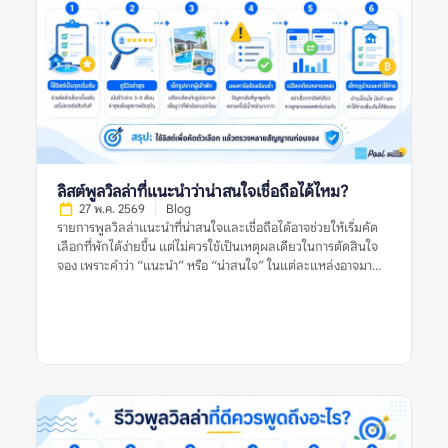
ลิสต์พูลวิลล่าที่แนะนำว่าน่าสนใจเชื่อถือได้ไหม?
27 พ.ค. 2569
Blog
รายการพูลวิลล่าแนะนำที่น่าสนใจและเชื่อถือได้อาจช่วยให้เริ่มคัด
เลือกที่พักได้ง่ายขึ้น แต่ไม่ควรใช้เป็นเหตุผลเดียวในการตัดสินใจ
จอง เพราะคำว่า “แนะนำ” หรือ “น่าสนใจ” ในแต่ละแหล่งอาจมา
จากเกณฑ์ที่ต่างกัน บางลิสต์อาจคัดจากความนิยม บางลิสต์อาจดู
จากราคา ทำเล รูปภาพ หรือข้อมูลที่พักที่มีอยู่ในช่วงเวลานั้น สำหรับ
ผู้จอง สิ่งสำคัญไม่ใช่การเชื่อว่าลิสต์แนะนำใดดีที่สุด แต่คือการใช้ลิ
สต์เหล่านั้นเป็นจุดเริ่มต้น แล้วตรวจสอบต่อด้วยรีวิวล่าสุด รูปจริง
จากผู้เข้าพัก ข้อร้องเรียนซ้ำ กฎบ้าน ค่าใช้จ่ายเพิ่มเติม และข้อมูล
จากหลายแหล่งก่อนตัดสินใจ อย่าตัดสินจากลิสต์เดียว รีวิวเดียว
หรือรูปเดียว เพราะพูลวิลล่าที่เหมาะกับคนหนึ่งอาจไม่เหมาะกับอีก
กลุ่มหนึ่งเสมอไป รายการพูลวิลล่าแนะนำที่น่าสนใจและเชื่อถือได้
หมายถึงอะไร? รายการพูลวิลล่าแนะนำที่น่าสนใจและเชื่อถือได้