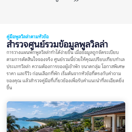
6
>>
คุ้มครองความเสียหายที่อาจเกิดขึ้นกับบ้าน เช่น เฟอร์นิเจอร์เสียหาย
อุปกรณ์ชำรุด ทำของหาย ฝ่าฝืนกฎเรื่องเสียง หรือเช็กเอาต์ช้ากว่า
กำหนด ดังนั้น การมีเงินมัดจำไม่ใช่เรื่องผิดปกติ แต่เงื่อนไขควร
ชัดเจน ยุติธรรม และแจ้งให้ผู้เข้าพักทราบก่อนจอง รีวิวเรื่องเงิน
มัดจำจึงควรถูกอ่านแบบแยกแยะ ไม่ใช่เห็นคำว่า “โดนหักมัดจำ”
แล้วสรุปทันทีว่าที่พักไม่ดี ต้องดูต่อว่าเหตุผลคืออะไร มีการแจ้งกฎ
ไว้ก่อนหรือไม่ เจ้าของอธิบายอย่างไร และมีผู้เข้าพักคนอื่นเจอ
คู่มือพูลวิลล่าตามหัวข้อ
ปัญหาแบบเดียวกันซ้ำหรือเปล่า ทำไมข้อร้องเรียนเรื่องเงินมัดจำจึง
สำรวจศูนย์รวมข้อมูลพูลวิลล่า
สำคัญ? พูลวิลล่ามักมีค่าใช้จ่ายสูงกว่าที่พักทั่วไป และมักจองเป็นก
ลุ่ม การวางเงินมัดจำจึงอาจเป็นจำนวนเงินที่ไม่น้อย หากเกิดความ
การวางแผนพักพูลวิลล่าทำได้ง่ายขึ้น เมื่อข้อมูลถูกจัดระเบียบ
เข้าใจผิดเรื่องการคืนเงินหรือการหักเงิน อาจกระทบความรู้สึกของ
ตามการตัดสินใจจองจริง ศูนย์รวมนี้ช่วยให้คุณเปรียบเทียบทำเล
ทั้งกลุ่ม แม้ตัวบ้านจะดีหรือทริปโดยรวมจะสนุกก็ตาม ข้อร้องเรียน
ประเภทวิลล่า ความต้องการของผู้เข้าพัก ขนาดกลุ่ม โอกาสพิเศษ
เงินมัดจำพูลวิลล่าเป็นสัญญาณเตือนที่สำคัญ เพราะช่วยสะท้อน
หลายเรื่องพร้อมกัน ได้แก่ ความชัดเจนของกฎบ้าน ความโปร่งใส
ราคา และรีวิว ก่อนเลือกที่พัก เริ่มต้นจากหัวข้อที่ตรงกับคำถาม
ของค่าใช้จ่าย วิธีสื่อสารของเจ้าของที่พัก […]
ของคุณ แล้วสำรวจคู่มือที่เกี่ยวข้องเพื่อรับคำแนะนำที่ละเอียดยิ่ง
ขึ้น