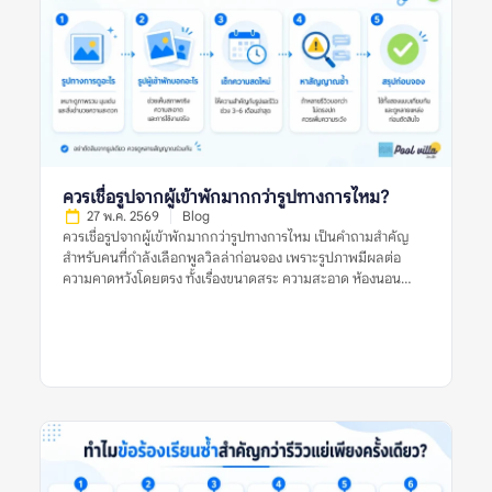
และเหมาะกับผู้เข้าพักแบบไหน รีวิวที่ดีควรตอบคำถามสำคัญ เช่น
บ้านตรงกับรูปไหม สระสะอาดหรือเปล่า ห้องนอนพอสำหรับจำนวน
คนจริงไหม ห้องน้ำใช้งานสะดวกไหม ทำเลเดินทางง่ายหรือไม่ และมี
ค่าใช้จ่ายเพิ่มเติมที่ควรรู้ก่อนจองหรือเปล่า ตัวอย่างรีวิวที่มีประโยชน์
คือรีวิวที่บอกว่า “ไป 10 คน ห้องนอนพอดี เตียงเสริมใช้ได้ สระน้ำ
สะอาด แต่ทางเข้าค่อนข้างแคบ ควรใช้รถส่วนตัว” รีวิวแบบนี้ช่วยให้
ผู้อ่านประเมินได้ดีกว่าคำสั้น ๆ […]
ควรเชื่อรูปจากผู้เข้าพักมากกว่ารูปทางการไหม?
27 พ.ค. 2569
Blog
ควรเชื่อรูปจากผู้เข้าพักมากกว่ารูปทางการไหม เป็นคำถามสำคัญ
สำหรับคนที่กำลังเลือกพูลวิลล่าก่อนจอง เพราะรูปภาพมีผลต่อ
ความคาดหวังโดยตรง ทั้งเรื่องขนาดสระ ความสะอาด ห้องนอน
ห้องน้ำ พื้นที่ส่วนกลาง และบรรยากาศโดยรวม รูปทางการมักช่วย
ให้เห็นภาพที่พักในมุมที่ดีที่สุด ส่วนรูปจากผู้เข้าพักมักสะท้อนสภาพ
จริงระหว่างใช้งานมากกว่า คำตอบคือ ไม่ควรเชื่อรูปประเภทใด
ประเภทหนึ่งเพียงอย่างเดียว ควรใช้ทั้งรูปจากผู้เข้าพักและรูป
ทางการร่วมกัน แล้วตรวจหลายสัญญาณประกอบ เช่น วันที่ของรีวิว
รูปหลายมุม ข้อร้องเรียนซ้ำ ความสอดคล้องกับรายละเอียดประกาศ
และข้อมูลจากหลายแหล่ง ก่อนตัดสินใจจองพูลวิลล่า ควรเชื่อรูป
จากผู้เข้าพักมากกว่ารูปทางการไหม หมายถึงอะไร? ควรเชื่อรูปจากผู้
เข้าพักมากกว่ารูปทางการไหม หมายถึงการพิจารณาว่ารูปประเภทใด
น่าใช้เป็นข้อมูลประกอบการตัดสินใจมากกว่า ระหว่างรูปที่เจ้าของ