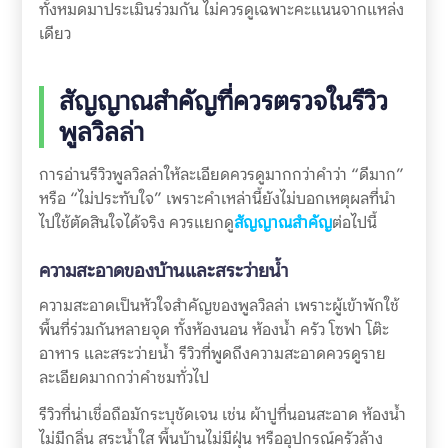
ทั้งหมดมาประเมินร่วมกัน ไม่ควรดูเฉพาะคะแนนจากแหล่ง
เดียว
สัญญาณสำคัญที่ควรตรวจในรีวิว
พูลวิลล่า
การอ่านรีวิวพูลวิลล่าให้ละเอียดควรดูมากกว่าคำว่า “ดีมาก”
หรือ “ไม่ประทับใจ” เพราะคำเหล่านี้ยังไม่บอกเหตุผลที่นำ
ไปใช้ตัดสินใจได้จริง ควรแยกดู
สัญญาณสำคัญ
ต่อไปนี้
ความสะอาดของบ้านและสระว่ายน้ำ
ความสะอาดเป็นหัวใจสำคัญของพูลวิลล่า เพราะผู้เข้าพักใช้
พื้นที่ร่วมกันหลายจุด ทั้งห้องนอน ห้องน้ำ ครัว โซฟา โต๊ะ
อาหาร และสระว่ายน้ำ รีวิวที่พูดถึงความสะอาดควรดูราย
ละเอียดมากกว่าคำชมทั่วไป
รีวิวที่น่าเชื่อถือมักระบุชัดเจน เช่น ผ้าปูที่นอนสะอาด ห้องน้ำ
ไม่มีกลิ่น สระน้ำใส พื้นบ้านไม่มีฝุ่น หรืออุปกรณ์ครัวล้าง