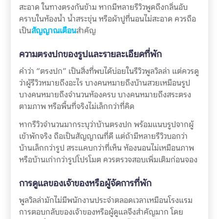
สะอาด ในทางตรงกันข้าม หากมีหลายรีวิวพูดถึงกลิ่นอับ
คราบในห้องน้ำ น้ำสระขุ่น หรือผ้าปูที่นอนไม่สะอาด ควรถือ
เป็น
สัญญาณเตือน
สำคัญ
ความตรงปกของรูปและรายละเอียดที่พัก
คำว่า “ตรงปก” เป็นสิ่งที่พบได้บ่อยในรีวิวพูลวิลล่า แต่ควรดู
ว่าผู้รีวิวหมายถึงอะไร บางคนหมายถึงบ้านสวยเหมือนรูป
บางคนหมายถึงจำนวนห้องครบ บางคนหมายถึงสระตรง
ตามภาพ หรือพื้นที่จริงไม่เล็กกว่าที่คิด
หากรีวิวจำนวนมากระบุว่าบ้านตรงปก พร้อมแนบรูปจากผู้
เข้าพักจริง ถือเป็นสัญญาณที่ดี แต่ถ้ามีหลายรีวิวบอกว่า
บ้านเล็กกว่ารูป สระแคบกว่าที่เห็น ห้องนอนไม่เหมือนภาพ
หรือบ้านเก่ากว่ารูปโปรโมต ควรตรวจสอบเพิ่มเติมก่อนจอง
การดูแลของเจ้าของหรือผู้จัดการที่พัก
พูลวิลล่ามักไม่มีพนักงานประจำตลอดเวลาเหมือนโรงแรม
การตอบกลับของเจ้าของหรือผู้ดูแลจึงสำคัญมาก โดย