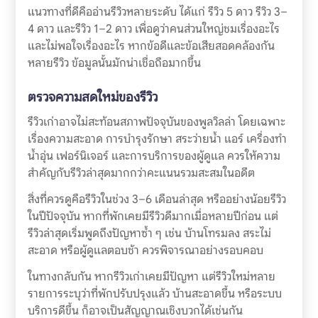
แนวทางที่ดีคืออ่านรีวิวหลายระดับ ได้แก่ รีวิว 5 ดาว รีวิว 3–
4 ดาว และรีวิว 1–2 ดาว เพื่อดูว่าคนส่วนใหญ่ชมเรื่องอะไร
และไม่พอใจเรื่องอะไร หากข้อดีและข้อเสียสอดคล้องกัน
หลายรีวิว ข้อมูลนั้นมักน่าเชื่อถือมากขึ้น
ตรวจความสดใหม่ของรีวิว
รีวิวเก่าอาจไม่สะท้อนสภาพปัจจุบันของพูลวิลล่า โดยเฉพาะ
เรื่องความสะอาด การบำรุงรักษา สระว่ายน้ำ แอร์ เครื่องทำ
น้ำอุ่น เฟอร์นิเจอร์ และการบริการของผู้ดูแล ควรให้ความ
สำคัญกับรีวิวล่าสุดมากกว่าคะแนนรวมสะสมในอดีต
สิ่งที่ควรดูคือรีวิวในช่วง 3–6 เดือนล่าสุด หรืออย่างน้อยรีวิว
ในปีปัจจุบัน หากที่พักเคยมีรีวิวดีมากเมื่อหลายปีก่อน แต่
รีวิวล่าสุดเริ่มพูดถึงปัญหาซ้ำ ๆ เช่น บ้านโทรมลง สระไม่
สะอาด หรือผู้ดูแลตอบช้า ควรพิจารณาอย่างรอบคอบ
ในทางกลับกัน หากรีวิวเก่าเคยมีปัญหา แต่รีวิวใหม่หลาย
รายการระบุว่าที่พักปรับปรุงแล้ว บ้านสะอาดขึ้น หรือระบบ
บริการดีขึ้น ก็อาจเป็นสัญญาณเชิงบวกได้เช่นกัน