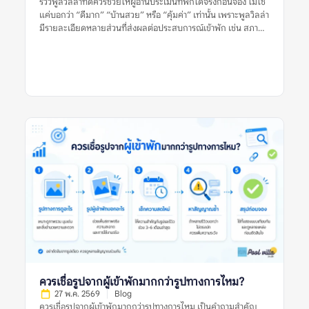
รีวิวพูลวิลล่าที่ดีควรช่วยให้ผู้อ่านประเมินที่พักได้จริงก่อนจอง ไม่ใช่
แค่บอกว่า “ดีมาก” “บ้านสวย” หรือ “คุ้มค่า” เท่านั้น เพราะพูลวิลล่า
มีรายละเอียดหลายส่วนที่ส่งผลต่อประสบการณ์เข้าพัก เช่น สภาพ
สระ ห้องนอน ห้องน้ำ ความสะอาด ทำเล กฎบ้าน ค่าใช้จ่ายเพิ่มเติม
และการดูแลของเจ้าของที่พัก รีวิวที่มีประโยชน์ควรให้ข้อมูลชัดเจน
มีบริบท และช่วยให้ผู้อ่านเห็นทั้งข้อดีและข้อจำกัดของที่พัก อย่างไร
ก็ตาม ผู้จองไม่ควรตัดสินจากรีวิวเดียว รูปเดียว หรือคะแนนดาว
เพียงอย่างเดียว ควรดูหลายสัญญาณร่วมกัน ทั้งรูปจริงจากผู้เข้าพัก
ความสดใหม่ของรีวิว ข้อร้องเรียนซ้ำ และข้อมูลจากหลายแหล่งก่อน
ตัดสินใจ รีวิวพูลวิลล่าที่ดีหมายถึงอะไร? รีวิวพูลวิลล่าที่ดี คือรีวิวที่
ให้ข้อมูลเพียงพอสำหรับการตัดสินใจ ไม่ได้มีประโยชน์แค่เพราะให้
คะแนนสูง แต่ต้องบอกให้ชัดว่าที่พักดีในด้านใด มีข้อจำกัดอะไร
และเหมาะกับผู้เข้าพักแบบไหน รีวิวที่ดีควรตอบคำถามสำคัญ เช่น
บ้านตรงกับรูปไหม สระสะอาดหรือเปล่า ห้องนอนพอสำหรับจำนวน
คนจริงไหม ห้องน้ำใช้งานสะดวกไหม ทำเลเดินทางง่ายหรือไม่ และมี
ค่าใช้จ่ายเพิ่มเติมที่ควรรู้ก่อนจองหรือเปล่า ตัวอย่างรีวิวที่มีประโยชน์
คือรีวิวที่บอกว่า “ไป 10 คน ห้องนอนพอดี เตียงเสริมใช้ได้ สระน้ำ
สะอาด แต่ทางเข้าค่อนข้างแคบ ควรใช้รถส่วนตัว” รีวิวแบบนี้ช่วยให้
ผู้อ่านประเมินได้ดีกว่าคำสั้น ๆ […]
ควรเชื่อรูปจากผู้เข้าพักมากกว่ารูปทางการไหม?
27 พ.ค. 2569
Blog
ควรเชื่อรูปจากผู้เข้าพักมากกว่ารูปทางการไหม เป็นคำถามสำคัญ