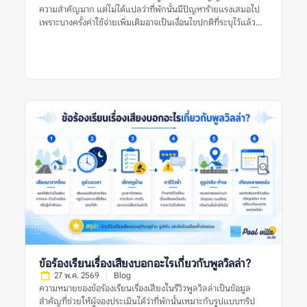
ที่สุด ตัวอย่างเช่น […]
ความสำคัญมาก แต่ไม่ได้แปลว่าที่พักนั้นมีปัญหาร้ายแรงเสมอไป
เพราะบางครั้งค่าใช้จ่ายเพิ่มเติมอาจเป็นเงื่อนไขปกติที่ระบุไว้แล้ว
เช่น ค่าคนเกิน ค่าไฟเกินหน่วย ค่าทำความสะอาด หรือค่าปรับกรณี
ทำของเสียหาย ปัญหาจะน่ากังวลขึ้นเมื่อรีวิวหลายรายการพูดตรง
กันว่าค่าใช้จ่ายไม่ถูกแจ้งล่วงหน้า ราคาไม่ชัดเจน เจ้าของอธิบายไม่
ตรงกัน หรือมีการเรียกเก็บเงินเพิ่มหลังเข้าพักโดยไม่มีหลักฐาน
ชัดเจน ดังนั้น ก่อนตัดสินใจจองพูลวิลล่า ควรดูหลายสัญญาณร่วม
กัน ไม่ใช่ตัดสินจากรีวิวเดียว รูปเดียว หรือคำร้องเรียนเดียว ข้อร้อง
เรียนเรื่องค่าใช้จ่ายแฝงของพูลวิลล่าหมายถึงอะไร? ข้อร้องเรียน
เรื่องค่าใช้จ่ายแฝงของพูลวิลล่า หมายถึงรีวิวที่ผู้เข้าพักพูดถึงค่าใช้
จ่ายที่ไม่คาดคิดหรือไม่เข้าใจตั้งแต่แรก เช่น ราคาที่เห็นในประกาศ
ไม่ใช่ราคาสุทธิ มีค่าทำความสะอาดเพิ่ม มีค่าคนเกิน ค่าไฟ ค่าปรับ
เสียงดัง ค่าเตาปิ้งย่าง หรือค่าหักเงินมัดจำหลังเช็กเอาต์ คำว่า “ค่าใช้
จ่ายแฝง” ไม่ได้หมายความว่าทุกรายการเป็นการเอาเปรียบเสมอไป
บางรายการอาจเป็นค่าใช้จ่ายปกติของที่พัก แต่กลายเป็นปัญหา
เพราะสื่อสารไม่ชัดก่อนจอง หรือผู้เข้าพักไม่ได้อ่านเงื่อนไขให้ครบ
รีวิวที่มีประโยชน์ควรบอกชัดว่า ค่าใช้จ่ายนั้นคืออะไร ถูกแจ้งไว้ก่อน
หรือไม่ เกิดขึ้นเพราะเงื่อนไขใด และเจ้าของที่พักอธิบายอย่างไร หาก
รีวิวมีเพียงคำว่า “มีค่าใช้จ่ายแอบแฝง” แต่ไม่บอกบริบท ควรอ่าน
รีวิวอื่นประกอบก่อนสรุป ทำไมข้อร้องเรียนเรื่องค่าใช้จ่ายแฝงจึง
ข้อร้องเรียนเรื่องเสียงบอกอะไรเกี่ยวกับพูลวิลล่า?
สำคัญ? พูลวิลล่ามักเป็นที่พักสำหรับกลุ่มเพื่อน ครอบครัว หรือ
27 พ.ค. 2569
Blog
หลายครอบครัวที่แชร์ค่าใช้จ่ายกัน หากมีค่าใช้จ่ายเพิ่มที่ไม่ได้
ความหมายของข้อร้องเรียนเรื่องเสียงในรีวิวพูลวิลล่าเป็นข้อมูล
วางแผนไว้ อาจทำให้เกิดความไม่พอใจในกลุ่ม หรือทำให้งบประมาณ
สำคัญที่ช่วยให้ผู้จองประเมินได้ว่าที่พักนั้นเหมาะกับรูปแบบทริป