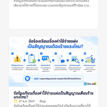
สำคัญสำหรับคนที่กำลังเลือกที่พักก่อนจอง เพราะรีวิวจากแหล่ง
เช่น ฝนตก ไฟดับชั่วคราว หรือแม่บ้านเข้าทำความสะอาดล่าช้า แต่ถ้า
เดียวอาจให้ภาพที่ไม่ครบพอ บางแหล่งมีรูปสวยแต่รีวิวน้อย บาง
ปัญหาเดิมปรากฏซ้ำหลายครั้ง โดยเฉพาะในรีวิวล่าสุดหรือในหลาย
แหล่งมีคะแนนดีแต่รีวิวเก่า และบางแหล่งอาจมีข้อร้องเรียนที่ไม่
แพลตฟอร์ม นั่นอาจบอกได้ว่าที่พักมีจุดอ่อนที่ยังคงอยู่ เช่น ระบบ
ปรากฏในแพลตฟอร์มอื่น การเปรียบเทียบหลายแหล่งช่วยให้เห็น
ดูแลสระไม่สม่ำเสมอ การซ่อมบำรุงไม่ทัน การสื่อสารไม่ชัด หรือ
ภาพจริงของพูลวิลล่าชัดขึ้น ทั้งเรื่องความสะอาด สภาพสระ ห้อง
เงื่อนไขค่าใช้จ่ายทำให้ผู้เข้าพักเข้าใจผิดบ่อย สำหรับพูลวิลล่า […]
นอน ทำเล กฎบ้าน ค่าใช้จ่ายเพิ่มเติม การคืนเงินมัดจำ และการดูแล
ของเจ้าของที่พัก สิ่งสำคัญคือไม่ควรตัดสินจากรีวิวเดียว รูปเดียว
หรือคะแนนดาวเพียงอย่างเดียว แต่ควรดูหลายสัญญาณร่วมกัน
ก่อนตัดสินใจจอง ทำไมควรเปรียบเทียบรีวิวพูลวิลล่าจากหลาย
แหล่ง หมายถึงอะไร? ทำไมควรเปรียบเทียบรีวิวพูลวิลล่าจากหลาย
แหล่ง หมายถึงการนำข้อมูลจากหลายแพลตฟอร์มหรือหลาย
ประเภทรีวิวมาดูร่วมกัน เพื่อประเมินว่าที่พักมีคุณภาพตรงกับที่
ประกาศไว้หรือไม่ ไม่ใช่ดูรีวิวจากที่เดียวแล้วสรุปทันทีว่าที่พักดีหรือ
ไม่ดี รีวิวแต่ละแหล่งมีจุดแข็งต่างกัน บางแพลตฟอร์มมีรีวิวจากผู้
เข้าพักจริงจำนวนมาก บางแหล่งมีรูปจากผู้ใช้ที่ช่วยยืนยันสภาพ
ปัจจุบัน บางแหล่งมีคอมเมนต์ที่พูดตรง ๆ เกี่ยวกับข้อเสีย เช่น ทาง
เข้ายาก สระไม่สะอาด กฎเสียงเข้มงวด หรือมีค่าใช้จ่ายเพิ่มเติม การ
เปรียบเทียบจึงไม่ได้ทำเพื่อจับผิดที่พัก แต่ทำเพื่อให้เห็นข้อเท็จจริง
รอบด้าน โดยเฉพาะพูลวิลล่าที่มีราคาต่อคืนค่อนข้างสูงและมักจอง
สำหรับหลายคน หากเลือกผิด ผลกระทบจะเกิดกับทั้งกลุ่ม ไม่ใช่แค่
ผู้จองคนเดียว ทำไมเรื่องนี้จึงสำคัญก่อนจองพูลวิลล่า? พูลวิลล่ามี
ข้อร้องเรียนเรื่องค่าใช้จ่ายแฝงเป็นสัญญาณเตือนร้าย
รายละเอียดมากกว่าที่พักทั่วไป เพราะต้องดูทั้งบ้านทั้งหลัง สระว่าย
แรงไหม?
น้ำ ห้องนอน ห้องน้ำ ครัว พื้นที่จอดรถ กฎบ้าน และเงื่อนไขค่าใช้จ่าย
27 พ.ค. 2569
Blog
หากดูรีวิวจากแหล่งเดียว อาจเห็นเฉพาะมุมที่แหล่งนั้นนำเสนอเด่น
ข้อร้องเรียนเรื่องค่าใช้จ่ายแฝงของพูลวิลล่าเป็นสัญญาณที่ควรให้