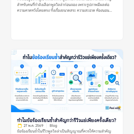
สำหรับคนที่กำลังเลือกพูลวิลล่าก่อนจอง เพราะรูปภาพมีผลต่อ
ความคาดหวังโดยตรง ทั้งเรื่องขนาดสระ ความสะอาด ห้องนอน
ห้องน้ำ พื้นที่ส่วนกลาง และบรรยากาศโดยรวม รูปทางการมักช่วย
ให้เห็นภาพที่พักในมุมที่ดีที่สุด ส่วนรูปจากผู้เข้าพักมักสะท้อนสภาพ
จริงระหว่างใช้งานมากกว่า คำตอบคือ ไม่ควรเชื่อรูปประเภทใด
ประเภทหนึ่งเพียงอย่างเดียว ควรใช้ทั้งรูปจากผู้เข้าพักและรูป
ทางการร่วมกัน แล้วตรวจหลายสัญญาณประกอบ เช่น วันที่ของรีวิว
รูปหลายมุม ข้อร้องเรียนซ้ำ ความสอดคล้องกับรายละเอียดประกาศ
และข้อมูลจากหลายแหล่ง ก่อนตัดสินใจจองพูลวิลล่า ควรเชื่อรูป
จากผู้เข้าพักมากกว่ารูปทางการไหม หมายถึงอะไร? ควรเชื่อรูปจากผู้
เข้าพักมากกว่ารูปทางการไหม หมายถึงการพิจารณาว่ารูปประเภทใด
น่าใช้เป็นข้อมูลประกอบการตัดสินใจมากกว่า ระหว่างรูปที่เจ้าของ
ที่พักหรือแพลตฟอร์มจัดทำอย่างเป็นทางการ กับรูปที่ผู้เข้าพักจริง
ถ่ายและแนบไว้ในรีวิว รูปทางการมักถ่ายด้วยแสงดี มุมดี และจัด
พื้นที่ให้ดูพร้อมที่สุด จึงช่วยให้เห็นภาพรวมของที่พักได้ชัด เช่น
โครงสร้างบ้าน สไตล์การตกแต่ง มุมสระ พื้นที่นั่งเล่น และห้องนอน
หลัก แต่ข้อจำกัดคืออาจไม่สะท้อนสภาพปัจจุบัน หากรูปถ่ายไว้นาน
หรือถ่ายเฉพาะมุมที่ดีที่สุด ส่วนรูปจากผู้เข้าพักมักมีความเป็น
ธรรมชาติมากกว่า เห็นสภาพบ้านตอนใช้งานจริง เช่น สระหลังมีคน
เล่น ห้องน้ำที่ใช้งานจริง พื้นที่ครัว ที่จอดรถ หรือมุมที่รูปทางการไม่
ได้แสดง อย่างไรก็ตาม รูปจากผู้เข้าพักก็มีข้อจำกัดเช่นกัน เพราะ
ทำไมข้อร้องเรียนซ้ำสำคัญกว่ารีวิวแย่เพียงครั้งเดียว?
อาจถ่ายในวันที่แสงไม่ดี มุมไม่สวย หรือสะท้อนเหตุการณ์เฉพาะวัน
27 พ.ค. 2569
Blog
ดังนั้น การเปรียบเทียบรูปทั้งสองประเภทจึงสำคัญกว่าการเลือกเชื่อ
ข้อร้องเรียนซ้ำในรีวิวพูลวิลล่าเป็นสัญญาณที่ควรให้ความสำคัญ