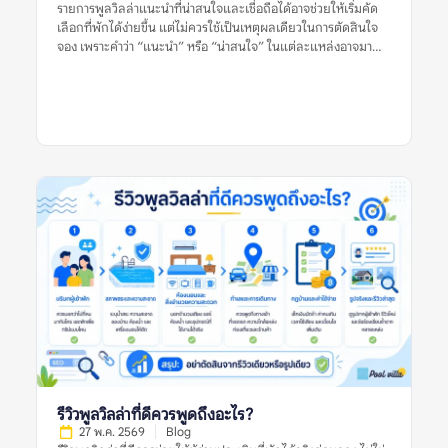
รายการพูลวิลล่าแนะนำที่น่าสนใจและเชื่อถือได้อาจช่วยให้เริ่มคัด
เลือกที่พักได้ง่ายขึ้น แต่ไม่ควรใช้เป็นเหตุผลเดียวในการตัดสินใจ
จอง เพราะคำว่า “แนะนำ” หรือ “น่าสนใจ” ในแต่ละแหล่งอาจมา
จากเกณฑ์ที่ต่างกัน บางลิสต์อาจคัดจากความนิยม บางลิสต์อาจดู
จากราคา ทำเล รูปภาพ หรือข้อมูลที่พักที่มีอยู่ในช่วงเวลานั้น สำหรับ
ผู้จอง สิ่งสำคัญไม่ใช่การเชื่อว่าลิสต์แนะนำใดดีที่สุด แต่คือการใช้ลิ
สต์เหล่านั้นเป็นจุดเริ่มต้น แล้วตรวจสอบต่อด้วยรีวิวล่าสุด รูปจริง
จากผู้เข้าพัก ข้อร้องเรียนซ้ำ กฎบ้าน ค่าใช้จ่ายเพิ่มเติม และข้อมูล
จากหลายแหล่งก่อนตัดสินใจ อย่าตัดสินจากลิสต์เดียว รีวิวเดียว
หรือรูปเดียว เพราะพูลวิลล่าที่เหมาะกับคนหนึ่งอาจไม่เหมาะกับอีก
กลุ่มหนึ่งเสมอไป รายการพูลวิลล่าแนะนำที่น่าสนใจและเชื่อถือได้
หมายถึงอะไร? รายการพูลวิลล่าแนะนำที่น่าสนใจและเชื่อถือได้
หมายถึงรายชื่อที่พักพูลวิลล่าที่ถูกนำเสนอว่าเหมาะแก่การพิจารณา
โดยอาจคัดจากทำเล ราคา ความนิยม รูปภาพ รีวิว สิ่งอำนวยความ
สะดวก หรือความเหมาะสมกับกลุ่มผู้เข้าพักบางประเภท อย่างไร
ก็ตาม คำว่า “แนะนำ” ไม่ได้แปลว่าที่พักนั้นเหมาะกับทุกคน และไม่
ได้รับประกันว่าประสบการณ์เข้าพักจะตรงกับความคาดหวังเสมอไป
เพราะผู้จองแต่ละกลุ่มมีเงื่อนไขต่างกัน เช่น จำนวนคน งบประมาณ
ความต้องการใช้สระ ความต้องการทำอาหาร ความเงียบสงบ หรือ
ความสะดวกในการเดินทาง ลิสต์แนะนำที่มีคุณภาพควรช่วยให้ผู้
อ่านเห็นเกณฑ์การพิจารณา ไม่ใช่แค่บอกว่าที่พักใด “ดีที่สุด” โดย
ไม่มีเหตุผลประกอบ ยิ่งลิสต์อธิบายเกณฑ์ชัดเจน เช่น เหมาะกับ
รีวิวพูลวิลล่าที่ดีควรพูดถึงอะไร?
ครอบครัว […]
27 พ.ค. 2569
Blog