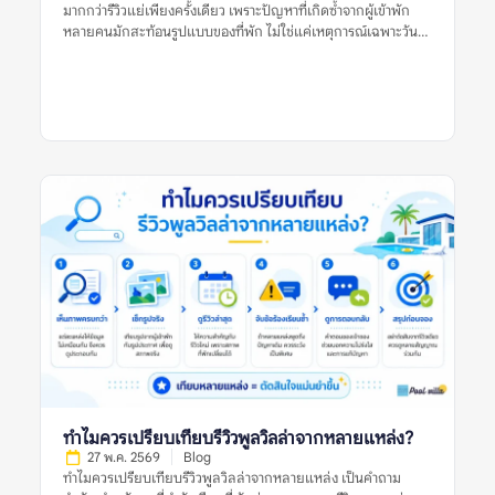
ฝ่ายใดฝ่ายหนึ่งทั้งหมด […]
มากกว่ารีวิวแย่เพียงครั้งเดียว เพราะปัญหาที่เกิดซ้ำจากผู้เข้าพัก
หลายคนมักสะท้อนรูปแบบของที่พัก ไม่ใช่แค่เหตุการณ์เฉพาะวัน
หรือความคาดหวังส่วนตัวของผู้รีวิวคนใดคนหนึ่ง รีวิวแย่หนึ่งรีวิวอาจ
เกิดจากหลายสาเหตุ เช่น ฝนตกในวันเข้าพัก ผู้เข้าพักไม่เข้าใจกฎ
บ้าน ความคาดหวังสูงเกินจริง หรือปัญหาเฉพาะครั้งที่ได้รับการ
แก้ไขแล้ว แต่ถ้าหลายรีวิวพูดถึงเรื่องเดียวกัน เช่น สระไม่สะอาด
แอร์ไม่เย็น ห้องนอนไม่ตรงรูป คืนเงินมัดจำช้า หรือมีค่าใช้จ่ายไม่
ชัดเจน ข้อมูลเหล่านี้ควรถูกมองเป็นสัญญาณเตือนที่ต้องตรวจสอบ
ก่อนจอง การอ่านรีวิวพูลวิลล่าอย่างรอบคอบจึงไม่ใช่การหารีวิวที่ดี
ที่สุดหรือแย่ที่สุด แต่คือการดูแนวโน้มจากหลายรีวิว หลายช่วงเวลา
และหลายแหล่งข้อมูลร่วมกัน ข้อร้องเรียนซ้ำในรีวิวพูลวิลล่าหมาย
ถึงอะไร? ข้อร้องเรียนซ้ำในรีวิวพูลวิลล่า หมายถึงปัญหาเดียวกัน
หรือปัญหาคล้ายกันที่ปรากฏในรีวิวจากผู้เข้าพักหลายคน เช่น หลาย
คนบอกว่าสระน้ำขุ่น หลายรีวิวพูดถึงห้องน้ำมีกลิ่น หรือหลายแหล่ง
ระบุว่าเจ้าของที่พักตอบช้าเมื่อเกิดปัญหา ข้อร้องเรียนซ้ำมีน้ำหนัก
มากกว่ารีวิวแย่เดี่ยว ๆ เพราะช่วยบอกว่าปัญหานั้นอาจไม่ได้เกิดขึ้น
แบบบังเอิญ แต่เป็นสิ่งที่พบได้บ่อยหรือยังไม่ได้รับการแก้ไขอย่าง
จริงจัง ตัวอย่างข้อร้องเรียนซ้ำที่ควรระวัง ได้แก่: รีวิวแย่หนึ่งรีวิวอาจ
เป็นเพียงประสบการณ์เฉพาะครั้ง แต่ข้อร้องเรียนซ้ำในรีวิวพูลวิลล่า
ควรถูกใช้เป็นข้อมูลสำคัญในการประเมินความเสี่ยงก่อนจอง ทำไม
ข้อร้องเรียนซ้ำจึงสำคัญกว่ารีวิวแย่ครั้งเดียว? รีวิวแย่เพียงครั้งเดียว
ทำไมควรเปรียบเทียบรีวิวพูลวิลล่าจากหลายแหล่ง?
อาจสะท้อนปัญหาจริง แต่ยังไม่เพียงพอที่จะสรุปว่าที่พักมีมาตรฐาน
27 พ.ค. 2569
Blog
ไม่ดีเสมอไป ผู้เข้าพักแต่ละคนมีความคาดหวังต่างกัน บางคนอาจให้
ทำไมควรเปรียบเทียบรีวิวพูลวิลล่าจากหลายแหล่ง เป็นคำถาม
คะแนนต่ำเพราะไม่พอใจกฎบ้าน บางคนอาจเจอเหตุการณ์เฉพาะวัน