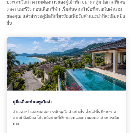
ประเภทวิลล่า ความต้องการของผู้เข้าพัก ขนาดกลุ่ม โอกาสพิเศษ
เงินมัดจำพูลวิลล่าเป็นสัญญาณเตือนที่สำคัญ เพราะช่วยสะท้อน
หลายเรื่องพร้อมกัน ได้แก่ ความชัดเจนของกฎบ้าน ความโปร่งใส
ราคา และรีวิว ก่อนเลือกที่พัก เริ่มต้นจากหัวข้อที่ตรงกับคำถาม
ของค่าใช้จ่าย วิธีสื่อสารของเจ้าของที่พัก […]
ของคุณ แล้วสำรวจคู่มือที่เกี่ยวข้องเพื่อรับคำแนะนำที่ละเอียดยิ่ง
ขึ้น
คู่มือเลือกทำเลพูลวิลล่า
สำรวจว่าทำเลส่งผลต่อการพักพูลวิลล่าอย่างไร ตั้งแต่พื้นที่ชายหาด
การเข้าถึงเมือง ไปจนถึงย่านที่เงียบสงบและความสะดวกด้านการเดิน
ทาง