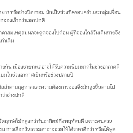
ดยาว หรือช่วงปิดเทอม มักเป็นช่วงที่ครอบครัวและกลุ่มเพื่อน
ูกจองเร็วกว่าเวลาปกติ
ละราคาสมเหตุสมผลจะถูกจองไปก่อน ผู้ที่จองใกล้วันเดินทางจึง
ท่าเดิม
กต่างกัน เมืองชายทะเลอาจได้รับความนิยมมากในช่วงอากาศดี
นิยมในช่วงอากาศเย็นหรือช่วงปลายปี
าพูลวิลล่าตามฤดูกาลและความต้องการจองจึงมักสูงขึ้นตามไป
ยกว่าช่วงปกติ
กขัตฤกษ์ก็มักสูงกว่าวันอาทิตย์ถึงพฤหัสบดี เพราะคนส่วน
 การเลือกวันธรรมดาอาจช่วยให้ได้ราคาดีกว่า หรือได้พูล