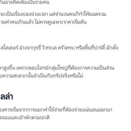
ินอาจคิดเพิ่มเป็นรายคน
งจะเป็นเรื่องของช่วงเวลา แต่จำนวนคนก็ทำให้ยอดรวม
ค่าคนเกินแล้ว ไม่ควรดูเฉพาะราคาเริ่มต้น
เดอร์ อ่างจากุซซี่ วิวทะเล ครัวครบ หรือพื้นที่ปาร์ตี้ มักตั้ง
ราคาสูงขึ้น เพราะตอบโจทย์กลุ่มใหญ่ที่ต้องการความเป็นส่วน
ยความสะดวกนั้นจำเป็นกับทริปจริงหรือไม่
ลล่า
ควรเริ่มจากการแยกค่าใช้จ่ายที่ต้องจ่ายแน่นอนออกมา
ันการจองและเข้าพักตามปกติ