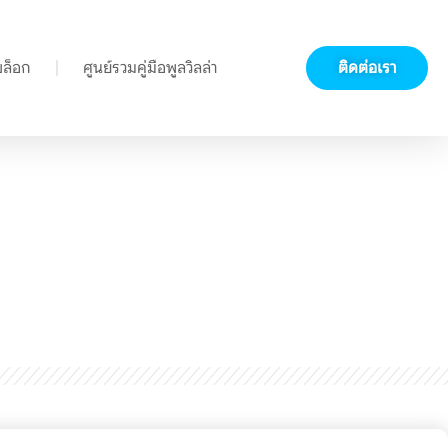
บล็อก
ศูนย์รวมคู่มือพูลวิลล่า
ติดต่อเรา