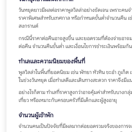
วันหยุดยาวมีผลต่อราคาพูลวิลล่าอย่างชัดเจน เพราะคน
ราคาพิเศษสำหรับเทศกาล หรือกำหนดขั้นต่ำจำนวนคืน เช่น
สงกรานต์
กรณีนี้ราคาต่อคืนอาจสูงขึ้น และยอดรวมที่ต้องจ่ายอาจ
ต่อคืน จำนวนคืนขั้นต่ำ และเงื่อนไขการชำระเงินพร้อมกัน
ทำเลและความนิยมของพื้นที่
พูลวิลล่าในพื้นที่ยอดนิยม เช่น พัทยา หัวหิน ชะอำ ภูเก็
ในช่วงวันหยุด เมื่อทำเลดีและเดินทางสะดวก ราคาจึงมีแนวโ
อย่างไรก็ตาม ทำเลที่ราคาสูงกว่าอาจคุ้มค่าสำหรับบางกล
เที่ยว หรือเหมาะกับครอบครัวที่มีเด็กและผู้สูงอายุ
จำนวนผู้เข้าพัก
จำนวนคนเป็นปัจจัยที่มีผลมากต่อยอดรวมจริงของการจอง