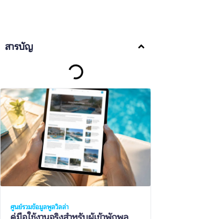
สารบัญ
ศูนย์รวมข้อมูลพูลวิลล่า
คู่มือใช้งานจริงสำหรับผู้เข้าพักพูล