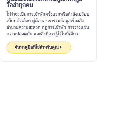
วิลล่าทุกคน
ไม่ว่าจะเป็นการเข้าพักครั้งแรกหรือกำลังเปรียบ
เทียบตัวเลือก คู่มือของเรารวมข้อมูลเรื่องสิ่ง
อำนวยความสะดวก กฎการเข้าพัก การวางแผน
ความปลอดภัย และสิ่งที่ควรรู้ไว้ในที่เดียว
ค้นหาคู่มือที่ใช่สำหรับคุณ