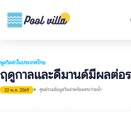
พูลวิลล่าในประเทศไทย
ฤดูกาลและดีมานด์มีผลต่อรา
ศูนย์รวมข้อมูลวิลล่าพร้อมสระว่ายน้ำ
22 พ.ค. 2569