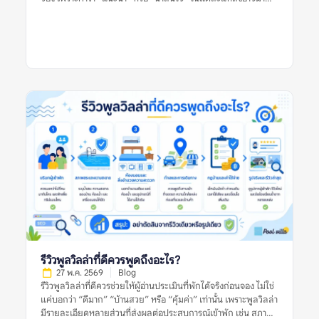
จากเกณฑ์ที่ต่างกัน บางลิสต์อาจคัดจากความนิยม บางลิสต์อาจดู
จากราคา ทำเล รูปภาพ หรือข้อมูลที่พักที่มีอยู่ในช่วงเวลานั้น สำหรับ
ผู้จอง สิ่งสำคัญไม่ใช่การเชื่อว่าลิสต์แนะนำใดดีที่สุด แต่คือการใช้ลิ
สต์เหล่านั้นเป็นจุดเริ่มต้น แล้วตรวจสอบต่อด้วยรีวิวล่าสุด รูปจริง
จากผู้เข้าพัก ข้อร้องเรียนซ้ำ กฎบ้าน ค่าใช้จ่ายเพิ่มเติม และข้อมูล
จากหลายแหล่งก่อนตัดสินใจ อย่าตัดสินจากลิสต์เดียว รีวิวเดียว
หรือรูปเดียว เพราะพูลวิลล่าที่เหมาะกับคนหนึ่งอาจไม่เหมาะกับอีก
กลุ่มหนึ่งเสมอไป รายการพูลวิลล่าแนะนำที่น่าสนใจและเชื่อถือได้
หมายถึงอะไร? รายการพูลวิลล่าแนะนำที่น่าสนใจและเชื่อถือได้
หมายถึงรายชื่อที่พักพูลวิลล่าที่ถูกนำเสนอว่าเหมาะแก่การพิจารณา
โดยอาจคัดจากทำเล ราคา ความนิยม รูปภาพ รีวิว สิ่งอำนวยความ
สะดวก หรือความเหมาะสมกับกลุ่มผู้เข้าพักบางประเภท อย่างไร
ก็ตาม คำว่า “แนะนำ” ไม่ได้แปลว่าที่พักนั้นเหมาะกับทุกคน และไม่
ได้รับประกันว่าประสบการณ์เข้าพักจะตรงกับความคาดหวังเสมอไป
เพราะผู้จองแต่ละกลุ่มมีเงื่อนไขต่างกัน เช่น จำนวนคน งบประมาณ
ความต้องการใช้สระ ความต้องการทำอาหาร ความเงียบสงบ หรือ
ความสะดวกในการเดินทาง ลิสต์แนะนำที่มีคุณภาพควรช่วยให้ผู้
อ่านเห็นเกณฑ์การพิจารณา ไม่ใช่แค่บอกว่าที่พักใด “ดีที่สุด” โดย
ไม่มีเหตุผลประกอบ ยิ่งลิสต์อธิบายเกณฑ์ชัดเจน เช่น เหมาะกับ
รีวิวพูลวิลล่าที่ดีควรพูดถึงอะไร?
ครอบครัว […]
27 พ.ค. 2569
Blog
รีวิวพูลวิลล่าที่ดีควรช่วยให้ผู้อ่านประเมินที่พักได้จริงก่อนจอง ไม่ใช่
แค่บอกว่า “ดีมาก” “บ้านสวย” หรือ “คุ้มค่า” เท่านั้น เพราะพูลวิลล่า
มีรายละเอียดหลายส่วนที่ส่งผลต่อประสบการณ์เข้าพัก เช่น สภาพ