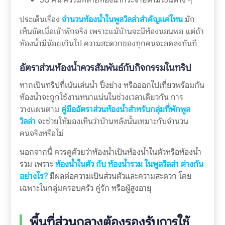
ประเด็นเรื่อง
จำนวนห้องน้ำในพูลวิลล่าสำคัญแค่ไหน
มัก
เห็นชัดเมื่อเข้าพักจริง เพราะแม้บ้านจะมีห้องนอนพอ แต่ถ้า
ห้องน้ำมีน้อยเกินไป ความสะดวกของทุกคนจะลดลงทันที
อัตราส่วนห้องน้ำควรสัมพันธ์กับกิจกรรมในทริป
หากเป็นทริปที่เน้นเล่นน้ำ ปิ้งย่าง หรือออกไปเที่ยวพร้อมกัน
ห้องน้ำจะถูกใช้งานหนาแน่นในช่วงเวลาเดียวกัน การ
วางแผนตาม
คู่มืออัตราส่วนห้องน้ำสำหรับกลุ่มที่พักพูล
วิลล่า
จะช่วยให้มองเห็นว่าบ้านหลังนั้นเหมาะกับจำนวน
คนจริงหรือไม่
นอกจากนี้ ควรดูด้วยว่าห้องน้ำเป็นห้องน้ำในตัวหรือห้องน้ำ
รวม เพราะ
ห้องน้ำในตัว กับ ห้องน้ำรวม ในพูลวิลล่า ต่างกัน
อย่างไร?
มีผลต่อความเป็นส่วนตัวและความสะดวก โดย
เฉพาะในกลุ่มครอบครัว คู่รัก หรือผู้สูงอายุ
พื้นที่ส่วนกลางต้องรองรับการใช้