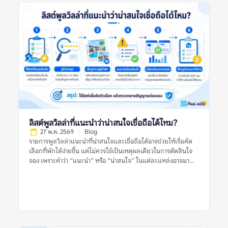
ลิสต์พูลวิลล่าที่แนะนำว่าน่าสนใจเชื่อถือได้ไหม?
27 พ.ค. 2569
Blog
รายการพูลวิลล่าแนะนำที่น่าสนใจและเชื่อถือได้อาจช่วยให้เริ่มคัด
เลือกที่พักได้ง่ายขึ้น แต่ไม่ควรใช้เป็นเหตุผลเดียวในการตัดสินใจ
จอง เพราะคำว่า “แนะนำ” หรือ “น่าสนใจ” ในแต่ละแหล่งอาจมา
จากเกณฑ์ที่ต่างกัน บางลิสต์อาจคัดจากความนิยม บางลิสต์อาจดู
จากราคา ทำเล รูปภาพ หรือข้อมูลที่พักที่มีอยู่ในช่วงเวลานั้น สำหรับ
ผู้จอง สิ่งสำคัญไม่ใช่การเชื่อว่าลิสต์แนะนำใดดีที่สุด แต่คือการใช้ลิ
สต์เหล่านั้นเป็นจุดเริ่มต้น แล้วตรวจสอบต่อด้วยรีวิวล่าสุด รูปจริง
จากผู้เข้าพัก ข้อร้องเรียนซ้ำ กฎบ้าน ค่าใช้จ่ายเพิ่มเติม และข้อมูล
จากหลายแหล่งก่อนตัดสินใจ อย่าตัดสินจากลิสต์เดียว รีวิวเดียว