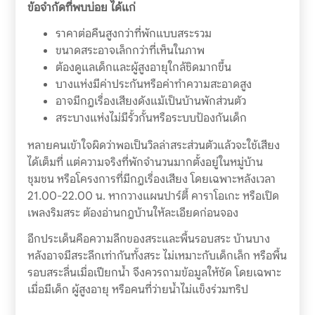
ข้อจำกัดที่พบบ่อย ได้แก่
ราคาต่อคืนสูงกว่าที่พักแบบสระรวม
ขนาดสระอาจเล็กกว่าที่เห็นในภาพ
ต้องดูแลเด็กและผู้สูงอายุใกล้ชิดมากขึ้น
บางแห่งมีค่าประกันหรือค่าทำความสะอาดสูง
อาจมีกฎเรื่องเสียงดังแม้เป็นบ้านพักส่วนตัว
สระบางแห่งไม่มีรั้วกั้นหรือระบบป้องกันเด็ก
หลายคนเข้าใจผิดว่าพอเป็นวิลล่าสระส่วนตัวแล้วจะใช้เสียง
ได้เต็มที่ แต่ความจริงที่พักจำนวนมากตั้งอยู่ในหมู่บ้าน
ชุมชน หรือโครงการที่มีกฎเรื่องเสียง โดยเฉพาะหลังเวลา
21.00-22.00 น. หากวางแผนปาร์ตี้ คาราโอเกะ หรือเปิด
เพลงริมสระ ต้องอ่านกฎบ้านให้ละเอียดก่อนจอง
อีกประเด็นคือความลึกของสระและพื้นรอบสระ บ้านบาง
หลังอาจมีสระลึกเท่ากันทั้งสระ ไม่เหมาะกับเด็กเล็ก หรือพื้น
รอบสระลื่นเมื่อเปียกน้ำ จึงควรถามข้อมูลให้ชัด โดยเฉพาะ
เมื่อมีเด็ก ผู้สูงอายุ หรือคนที่ว่ายน้ำไม่แข็งร่วมทริป