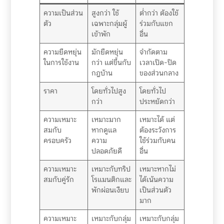
ความเป็นส่วน
สูงกว่า ใช้
ต่ำกว่า ต้องใช้
ตัว
เฉพาะกลุ่มผู้
ร่วมกับแขก
เข้าพัก
อื่น
ความยืดหยุ่น
มักยืดหยุ่น
จำกัดตาม
ในการใช้งาน
กว่า แต่ขึ้นกับ
เวลาเปิด-ปิด
กฎบ้าน
ของส่วนกลาง
ราคา
โดยทั่วไปสูง
โดยทั่วไป
กว่า
ประหยัดกว่า
ความเหมาะ
เหมาะมาก
เหมาะได้ แต่
สมกับ
หากดูแล
ต้องระวังการ
ครอบครัว
ความ
ใช้ร่วมกับคน
ปลอดภัยดี
อื่น
ความเหมาะ
เหมาะกับทริป
เหมาะหากไม่
สมกับคู่รัก
โรแมนติกและ
ได้เน้นความ
พักผ่อนเงียบ
เป็นส่วนตัว
มาก
ความเหมาะ
เหมาะกับกลุ่ม
เหมาะกับกลุ่ม