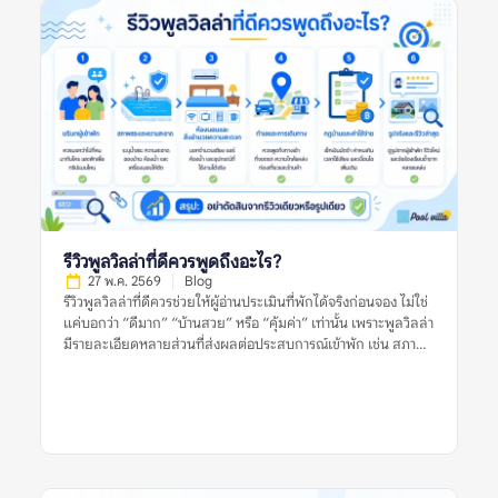
หรือรูปเดียว เพราะพูลวิลล่าที่เหมาะกับคนหนึ่งอาจไม่เหมาะกับอีก
กลุ่มหนึ่งเสมอไป รายการพูลวิลล่าแนะนำที่น่าสนใจและเชื่อถือได้
หมายถึงอะไร? รายการพูลวิลล่าแนะนำที่น่าสนใจและเชื่อถือได้
หมายถึงรายชื่อที่พักพูลวิลล่าที่ถูกนำเสนอว่าเหมาะแก่การพิจารณา
โดยอาจคัดจากทำเล ราคา ความนิยม รูปภาพ รีวิว สิ่งอำนวยความ
สะดวก หรือความเหมาะสมกับกลุ่มผู้เข้าพักบางประเภท อย่างไร
ก็ตาม คำว่า “แนะนำ” ไม่ได้แปลว่าที่พักนั้นเหมาะกับทุกคน และไม่
ได้รับประกันว่าประสบการณ์เข้าพักจะตรงกับความคาดหวังเสมอไป
เพราะผู้จองแต่ละกลุ่มมีเงื่อนไขต่างกัน เช่น จำนวนคน งบประมาณ
ความต้องการใช้สระ ความต้องการทำอาหาร ความเงียบสงบ หรือ
ความสะดวกในการเดินทาง ลิสต์แนะนำที่มีคุณภาพควรช่วยให้ผู้
อ่านเห็นเกณฑ์การพิจารณา ไม่ใช่แค่บอกว่าที่พักใด “ดีที่สุด” โดย
ไม่มีเหตุผลประกอบ ยิ่งลิสต์อธิบายเกณฑ์ชัดเจน เช่น เหมาะกับ
รีวิวพูลวิลล่าที่ดีควรพูดถึงอะไร?
ครอบครัว […]
27 พ.ค. 2569
Blog
รีวิวพูลวิลล่าที่ดีควรช่วยให้ผู้อ่านประเมินที่พักได้จริงก่อนจอง ไม่ใช่
แค่บอกว่า “ดีมาก” “บ้านสวย” หรือ “คุ้มค่า” เท่านั้น เพราะพูลวิลล่า
มีรายละเอียดหลายส่วนที่ส่งผลต่อประสบการณ์เข้าพัก เช่น สภาพ
สระ ห้องนอน ห้องน้ำ ความสะอาด ทำเล กฎบ้าน ค่าใช้จ่ายเพิ่มเติม
และการดูแลของเจ้าของที่พัก รีวิวที่มีประโยชน์ควรให้ข้อมูลชัดเจน
มีบริบท และช่วยให้ผู้อ่านเห็นทั้งข้อดีและข้อจำกัดของที่พัก อย่างไร
ก็ตาม ผู้จองไม่ควรตัดสินจากรีวิวเดียว รูปเดียว หรือคะแนนดาว
เพียงอย่างเดียว ควรดูหลายสัญญาณร่วมกัน ทั้งรูปจริงจากผู้เข้าพัก
ความสดใหม่ของรีวิว ข้อร้องเรียนซ้ำ และข้อมูลจากหลายแหล่งก่อน
ตัดสินใจ รีวิวพูลวิลล่าที่ดีหมายถึงอะไร? รีวิวพูลวิลล่าที่ดี คือรีวิวที่