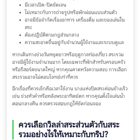
มีเวลาเปิด-ปิดชัดเจน
ไม่เหมาะกับการถ่ายรูปหรือพักผ่อนแบบส่วนตัว
อาจมีข้อจำกัดเรื่องอาหาร เครื่องดื่ม และของเล่นใน
สระ
ต้องปฏิบัติตามกฎส่วนกลาง
ความสะอาดขึ้นอยู่กับจำนวนผู้ใช้งานและระบบดูแล
หากเดินทางช่วงวันหยุดยาวหรือฤดูกาลท่องเที่ยว สระรวม
อาจมีผู้ใช้งานจำนวนมาก โดยเฉพาะที่พักสำหรับครอบครัว
หรือรีสอร์ตขนาดใหญ่ หากคุณคาดหวังความสงบ การเลือก
สระรวมอาจไม่ตอบโจทย์เท่าที่ควร
อีกเรื่องที่ควรเช็กคือเวลาใช้งาน บางแห่งปิดสระค่อนข้างเร็ว
เช่น ช่วงหัวค่ำหรือหลังพระอาทิตย์ตก หากคุณตั้งใจเล่นน้ำ
ตอนกลางคืน ควรตรวจสอบกฎให้ชัดก่อนจอง
ควรเลือกวิลล่าสระส่วนตัวกับสระ
รวมอย่างไรให้เหมาะกับทริป?