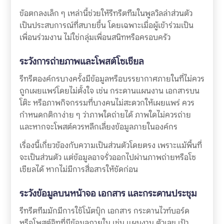
ข้อตกลงเล็ก ๆ เหล่านี้ช่วยให้รีทรีตทีมในพูลวิลล่าส่วนตัว
เป็นประสบการณ์ที่สบายขึ้น โดยเฉพาะเมื่อผู้เข้าร่วมเป็น
เพื่อนร่วมงาน ไม่ใช่กลุ่มเพื่อนสนิทหรือครอบครัว
ระวังการถ่ายภาพและโพสต์โซเชียล
รีทรีตองค์กรบางครั้งมีข้อมูลหรือบรรยากาศภายในที่ไม่ควร
ถูกเผยแพร่โดยไม่ตั้งใจ เช่น กระดานแผนงาน เอกสารบน
โต๊ะ หรือภาพกิจกรรมที่บางคนไม่สะดวกให้เผยแพร่ ควร
กำหนดกติกาง่าย ๆ ว่าภาพใดถ่ายได้ ภาพใดไม่ควรถ่าย
และหากจะโพสต์ควรหลีกเลี่ยงข้อมูลภายในองค์กร
เรื่องนี้เกี่ยวข้องกับความเป็นส่วนตัวโดยตรง เพราะแม้พื้นที่
จะเป็นส่วนตัว แต่ข้อมูลอาจรั่วออกไปผ่านภาพถ่ายหรือโซ
เชียลได้ หากไม่มีการสื่อสารให้ชัดก่อน
ระวังข้อมูลบนหน้าจอ เอกสาร และกระดานประชุม
รีทรีตทีมมักมีการใช้โน้ตบุ๊ก เอกสาร กระดานไวท์บอร์ด
หรือโพสต์อิทที่มีข้อมูลภายใน เช่น แผนงาน ตัวเลข เป้า