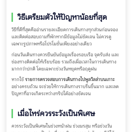
วิธีเตรียมตัวให้ปัญหาน้อยที่สุด
วิธีที่ดีที่สุดคืออ่านรายละเอียดการเดินทางทุกส่วนก่อนจอง
และติดต่อสอบถามที่พักหากมีข้อมูลไม่ชัดเจน ไม่ควรดู
เฉพาะรูปภาพหรือโปรโมชั่นเพียงอย่างเดียว
ก่อนวันเดินทางควรยืนยันข้อมูลเรื่องรอบเรือ จุดรับส่ง และ
ช่องทางติดต่อให้เรียบร้อย รวมถึงเผื่อเวลาในการเดินทาง
มากกว่าปกติ โดยเฉพาะช่วงวันหยุดหรือฤดูฝน
หากใช้
รายการตรวจสอบการเดินทางไปพูลวิลล่าบนเกาะ
อย่างครบถ้วน จะช่วยให้การเดินทางราบรื่นขึ้นมาก และลด
ปัญหาที่อาจเกิดระหว่างทริปได้อย่างชัดเจน
เมื่อไหร่ควรระวังเป็นพิเศษ
ควรระวังเป็นพิเศษในช่วงหน้าฝน ช่วงมรสุม หรือช่วงวัน