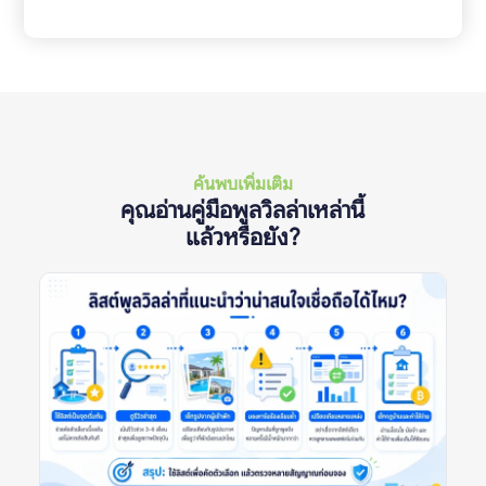
ค้นพบเพิ่มเติม
คุณอ่านคู่มือพูลวิลล่าเหล่านี้
แล้วหรือยัง?