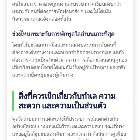
คนไม่แน่น ราคาอาจถูกลง และบรรยากาศเงียบสงบกว่า
เหมาะกับคนที่ต้องการพักผ่อนจริง ๆ และไม่ได้เน้น
กิจกรรมกลางแจ้งตลอดทั้งวัน
ช่วงไหนเหมาะกับการพักพูลวิลล่าบนเกาะที่สุด
โดยทั่วไปช่วงอากาศนิ่งและทะเลสงบจะเหมาะกับคนที่
ต้องการเดินทางง่ายและอยากทำกิจกรรมทางทะเล แต่ถ้า
ต้องการความเป็นส่วนตัวมากกว่า การเลือกช่วงนอกฤดูท่อง
เที่ยวก็อาจตอบโจทย์ได้เช่นกัน ขึ้นอยู่กับเป้าหมายของทริป
และความยืดหยุ่นของผู้เดินทาง
สิ่งที่ควรเช็กเกี่ยวกับทำเล ความ
สะดวก และความเป็นส่วนตัว
พูลวิลล่าบนเกาะแต่ละแห่งให้ประสบการณ์แตกต่างกัน
อย่างชัดเจน บางแห่งเน้นวิวทะเลและความสงบ ขณะที่บาง
แห่งอยู่ใกล้ชุมชนและเดินทางสะดวกกว่า ดังนั้นการดูเพียง