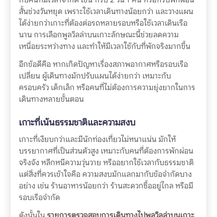
สั้นช่วงวันหยุด เพราะใช้เวลาเดินทางน้อยกว่า และวางแผน
ได้ง่ายกว่าเกาะที่ต้องต่อรถหลายรอบหรือใช้เวลาเดินเรือ
นาน การเลือกพูลวิลล่าบนเกาะลักษณะนี้ช่วยลดความ
เหนื่อยระหว่างทาง และทำให้มีเวลาใช้กับที่พักจริงมากขึ้น
อีกข้อดีคือ หากเกิดปัญหาเรื่องสภาพอากาศหรือรอบเรือ
เปลี่ยน ผู้เดินทางมักปรับแผนได้ง่ายกว่า เหมาะกับ
ครอบครัว เด็กเล็ก หรือคนที่ไม่ต้องการความยุ่งยากในการ
เดินทางหลายขั้นตอน
เกาะที่เน้นธรรมชาติและความสงบ
เกาะที่เงียบกว่าและมีนักท่องเที่ยวไม่หนาแน่น มักให้
บรรยากาศที่เป็นส่วนตัวสูง เหมาะกับคนที่ต้องการพักผ่อน
จริงจัง หลีกหนีความวุ่นวาย หรืออยากใช้เวลากับธรรมชาติ
แต่สิ่งที่ควรเข้าใจคือ ความสงบมักแลกมากับข้อจำกัดบาง
อย่าง เช่น ร้านอาหารน้อยกว่า ร้านสะดวกซื้ออยู่ไกล หรือมี
รอบเรือจำกัด
ดังนั้นใน
รายการตรวจสอบการเดินทางไปพูลวิลล่าบนเกาะ