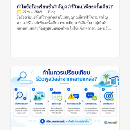
ได้แสดง อย่างไรก็ตาม รูปจากผู้เข้าพักก็มีข้อจำกัดเช่นกัน เพราะ
ทำไมข้อร้องเรียนซ้ำสำคัญกว่ารีวิวแย่เพียงครั้งเดียว?
อาจถ่ายในวันที่แสงไม่ดี มุมไม่สวย หรือสะท้อนเหตุการณ์เฉพาะวัน
27 พ.ค. 2569
Blog
ดังนั้น การเปรียบเทียบรูปทั้งสองประเภทจึงสำคัญกว่าการเลือกเชื่อ
ข้อร้องเรียนซ้ำในรีวิวพูลวิลล่าเป็นสัญญาณที่ควรให้ความสำคัญ
ฝ่ายใดฝ่ายหนึ่งทั้งหมด […]
มากกว่ารีวิวแย่เพียงครั้งเดียว เพราะปัญหาที่เกิดซ้ำจากผู้เข้าพัก
หลายคนมักสะท้อนรูปแบบของที่พัก ไม่ใช่แค่เหตุการณ์เฉพาะวัน
หรือความคาดหวังส่วนตัวของผู้รีวิวคนใดคนหนึ่ง รีวิวแย่หนึ่งรีวิวอาจ
เกิดจากหลายสาเหตุ เช่น ฝนตกในวันเข้าพัก ผู้เข้าพักไม่เข้าใจกฎ
บ้าน ความคาดหวังสูงเกินจริง หรือปัญหาเฉพาะครั้งที่ได้รับการ
แก้ไขแล้ว แต่ถ้าหลายรีวิวพูดถึงเรื่องเดียวกัน เช่น สระไม่สะอาด
แอร์ไม่เย็น ห้องนอนไม่ตรงรูป คืนเงินมัดจำช้า หรือมีค่าใช้จ่ายไม่
ชัดเจน ข้อมูลเหล่านี้ควรถูกมองเป็นสัญญาณเตือนที่ต้องตรวจสอบ
ก่อนจอง การอ่านรีวิวพูลวิลล่าอย่างรอบคอบจึงไม่ใช่การหารีวิวที่ดี
ที่สุดหรือแย่ที่สุด แต่คือการดูแนวโน้มจากหลายรีวิว หลายช่วงเวลา
และหลายแหล่งข้อมูลร่วมกัน ข้อร้องเรียนซ้ำในรีวิวพูลวิลล่าหมาย
ถึงอะไร? ข้อร้องเรียนซ้ำในรีวิวพูลวิลล่า หมายถึงปัญหาเดียวกัน
หรือปัญหาคล้ายกันที่ปรากฏในรีวิวจากผู้เข้าพักหลายคน เช่น หลาย
คนบอกว่าสระน้ำขุ่น หลายรีวิวพูดถึงห้องน้ำมีกลิ่น หรือหลายแหล่ง
ระบุว่าเจ้าของที่พักตอบช้าเมื่อเกิดปัญหา ข้อร้องเรียนซ้ำมีน้ำหนัก
มากกว่ารีวิวแย่เดี่ยว ๆ เพราะช่วยบอกว่าปัญหานั้นอาจไม่ได้เกิดขึ้น
แบบบังเอิญ แต่เป็นสิ่งที่พบได้บ่อยหรือยังไม่ได้รับการแก้ไขอย่าง
จริงจัง ตัวอย่างข้อร้องเรียนซ้ำที่ควรระวัง ได้แก่: รีวิวแย่หนึ่งรีวิวอาจ
เป็นเพียงประสบการณ์เฉพาะครั้ง แต่ข้อร้องเรียนซ้ำในรีวิวพูลวิลล่า
ควรถูกใช้เป็นข้อมูลสำคัญในการประเมินความเสี่ยงก่อนจอง ทำไม