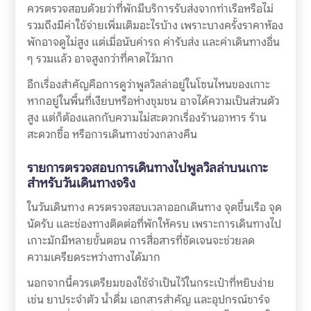
ควรตรวจสอบด้วยว่าที่พักมีบริการรับส่งจากท่าเรือหรือไม่
รวมถึงมีค่าใช้จ่ายเพิ่มเติมอะไรบ้าง เพราะบางครั้งราคาห้อง
พักอาจดูไม่สูง แต่เมื่อนับค่ารถ ค่ารับส่ง และค่าเดินทางอื่น
ๆ รวมแล้ว อาจสูงกว่าที่คาดไว้มาก
อีกเรื่องสำคัญคือการดูว่าพูลวิลล่าอยู่ในโซนไหนของเกาะ
หากอยู่ในพื้นที่เงียบหรือห่างชุมชน อาจได้ความเป็นส่วนตัว
สูง แต่ก็ต้องแลกกับความไม่สะดวกเรื่องร้านอาหาร ร้าน
สะดวกซื้อ หรือการเดินทางช่วงกลางคืน
รายการตรวจสอบการเดินทางไปพูลวิลล่าบนเกาะ
สำหรับวันเดินทางจริง
ในวันเดินทาง ควรตรวจสอบเวลาออกเดินทาง จุดขึ้นเรือ จุด
นัดรับ และช่องทางติดต่อที่พักให้ครบ เพราะการเดินทางไป
เกาะมักมีหลายขั้นตอน การสื่อสารที่ชัดเจนจะช่วยลด
ความเครียดระหว่างทางได้มาก
นอกจากนี้ควรเตรียมของใช้จำเป็นไว้ในกระเป๋าที่หยิบง่าย
เช่น ยาประจำตัว น้ำดื่ม เอกสารสำคัญ และอุปกรณ์ชาร์จ