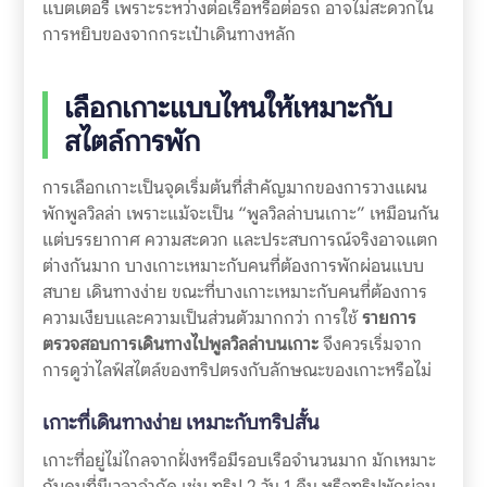
แบตเตอรี่ เพราะระหว่างต่อเรือหรือต่อรถ อาจไม่สะดวกใน
การหยิบของจากกระเป๋าเดินทางหลัก
เลือกเกาะแบบไหนให้เหมาะกับ
สไตล์การพัก
การเลือกเกาะเป็นจุดเริ่มต้นที่สำคัญมากของการวางแผน
พักพูลวิลล่า เพราะแม้จะเป็น “พูลวิลล่าบนเกาะ” เหมือนกัน
แต่บรรยากาศ ความสะดวก และประสบการณ์จริงอาจแตก
ต่างกันมาก บางเกาะเหมาะกับคนที่ต้องการพักผ่อนแบบ
สบาย เดินทางง่าย ขณะที่บางเกาะเหมาะกับคนที่ต้องการ
ความเงียบและความเป็นส่วนตัวมากกว่า การใช้
รายการ
ตรวจสอบการเดินทางไปพูลวิลล่าบนเกาะ
จึงควรเริ่มจาก
การดูว่าไลฟ์สไตล์ของทริปตรงกับลักษณะของเกาะหรือไม่
เกาะที่เดินทางง่าย เหมาะกับทริปสั้น
เกาะที่อยู่ไม่ไกลจากฝั่งหรือมีรอบเรือจำนวนมาก มักเหมาะ
กับคนที่มีเวลาจำกัด เช่น ทริป 2 วัน 1 คืน หรือทริปพักผ่อน