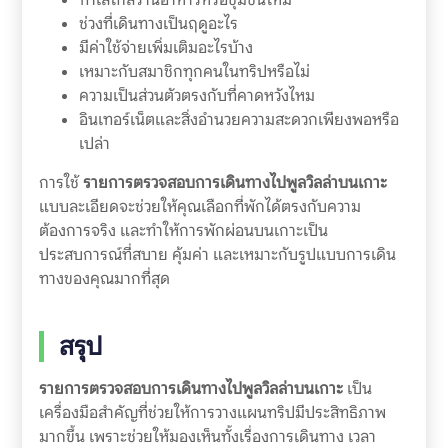
ช่วงที่เดินทางเป็นฤดูอะไร
มีค่าใช้จ่ายเพิ่มเติมอะไรบ้าง
เหมาะกับสมาชิกทุกคนในทริปหรือไม่
ความเป็นส่วนตัวตรงกับที่คาดหวังไหม
อินเทอร์เน็ตและสิ่งอำนวยความสะดวกเพียงพอหรือ
เปล่า
การใช้
รายการตรวจสอบการเดินทางไปพูลวิลล่าบนเกาะ
แบบละเอียดจะช่วยให้คุณเลือกที่พักได้ตรงกับความ
ต้องการจริง และทำให้การพักผ่อนบนเกาะเป็น
ประสบการณ์ที่สบาย คุ้มค่า และเหมาะกับรูปแบบการเดิน
ทางของคุณมากที่สุด
สรุป
รายการตรวจสอบการเดินทางไปพูลวิลล่าบนเกาะ
เป็น
เครื่องมือสำคัญที่ช่วยให้การวางแผนทริปมีประสิทธิภาพ
มากขึ้น เพราะช่วยให้มองเห็นทั้งเรื่องการเดินทาง เวลา