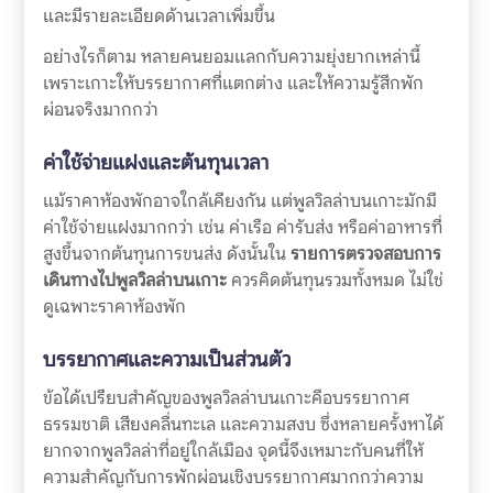
และมีรายละเอียดด้านเวลาเพิ่มขึ้น
อย่างไรก็ตาม หลายคนยอมแลกกับความยุ่งยากเหล่านี้
เพราะเกาะให้บรรยากาศที่แตกต่าง และให้ความรู้สึกพัก
ผ่อนจริงมากกว่า
ค่าใช้จ่ายแฝงและต้นทุนเวลา
แม้ราคาห้องพักอาจใกล้เคียงกัน แต่พูลวิลล่าบนเกาะมักมี
ค่าใช้จ่ายแฝงมากกว่า เช่น ค่าเรือ ค่ารับส่ง หรือค่าอาหารที่
สูงขึ้นจากต้นทุนการขนส่ง ดังนั้นใน
รายการตรวจสอบการ
เดินทางไปพูลวิลล่าบนเกาะ
ควรคิดต้นทุนรวมทั้งหมด ไม่ใช่
ดูเฉพาะราคาห้องพัก
บรรยากาศและความเป็นส่วนตัว
ข้อได้เปรียบสำคัญของพูลวิลล่าบนเกาะคือบรรยากาศ
ธรรมชาติ เสียงคลื่นทะเล และความสงบ ซึ่งหลายครั้งหาได้
ยากจากพูลวิลล่าที่อยู่ใกล้เมือง จุดนี้จึงเหมาะกับคนที่ให้
ความสำคัญกับการพักผ่อนเชิงบรรยากาศมากกว่าความ