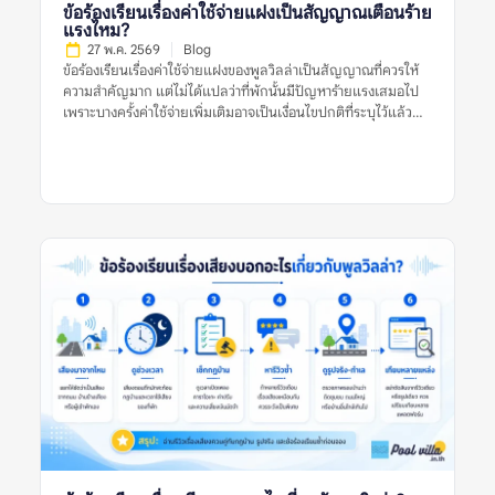
ผู้จองคนเดียว ทำไมเรื่องนี้จึงสำคัญก่อนจองพูลวิลล่า? พูลวิลล่ามี
ข้อร้องเรียนเรื่องค่าใช้จ่ายแฝงเป็นสัญญาณเตือนร้าย
รายละเอียดมากกว่าที่พักทั่วไป เพราะต้องดูทั้งบ้านทั้งหลัง สระว่าย
แรงไหม?
น้ำ ห้องนอน ห้องน้ำ ครัว พื้นที่จอดรถ กฎบ้าน และเงื่อนไขค่าใช้จ่าย
27 พ.ค. 2569
Blog
หากดูรีวิวจากแหล่งเดียว อาจเห็นเฉพาะมุมที่แหล่งนั้นนำเสนอเด่น
ข้อร้องเรียนเรื่องค่าใช้จ่ายแฝงของพูลวิลล่าเป็นสัญญาณที่ควรให้
ที่สุด ตัวอย่างเช่น […]
ความสำคัญมาก แต่ไม่ได้แปลว่าที่พักนั้นมีปัญหาร้ายแรงเสมอไป
เพราะบางครั้งค่าใช้จ่ายเพิ่มเติมอาจเป็นเงื่อนไขปกติที่ระบุไว้แล้ว
เช่น ค่าคนเกิน ค่าไฟเกินหน่วย ค่าทำความสะอาด หรือค่าปรับกรณี
ทำของเสียหาย ปัญหาจะน่ากังวลขึ้นเมื่อรีวิวหลายรายการพูดตรง
กันว่าค่าใช้จ่ายไม่ถูกแจ้งล่วงหน้า ราคาไม่ชัดเจน เจ้าของอธิบายไม่
ตรงกัน หรือมีการเรียกเก็บเงินเพิ่มหลังเข้าพักโดยไม่มีหลักฐาน
ชัดเจน ดังนั้น ก่อนตัดสินใจจองพูลวิลล่า ควรดูหลายสัญญาณร่วม
กัน ไม่ใช่ตัดสินจากรีวิวเดียว รูปเดียว หรือคำร้องเรียนเดียว ข้อร้อง
เรียนเรื่องค่าใช้จ่ายแฝงของพูลวิลล่าหมายถึงอะไร? ข้อร้องเรียน
เรื่องค่าใช้จ่ายแฝงของพูลวิลล่า หมายถึงรีวิวที่ผู้เข้าพักพูดถึงค่าใช้
จ่ายที่ไม่คาดคิดหรือไม่เข้าใจตั้งแต่แรก เช่น ราคาที่เห็นในประกาศ
ไม่ใช่ราคาสุทธิ มีค่าทำความสะอาดเพิ่ม มีค่าคนเกิน ค่าไฟ ค่าปรับ
เสียงดัง ค่าเตาปิ้งย่าง หรือค่าหักเงินมัดจำหลังเช็กเอาต์ คำว่า “ค่าใช้
จ่ายแฝง” ไม่ได้หมายความว่าทุกรายการเป็นการเอาเปรียบเสมอไป
บางรายการอาจเป็นค่าใช้จ่ายปกติของที่พัก แต่กลายเป็นปัญหา
เพราะสื่อสารไม่ชัดก่อนจอง หรือผู้เข้าพักไม่ได้อ่านเงื่อนไขให้ครบ
รีวิวที่มีประโยชน์ควรบอกชัดว่า ค่าใช้จ่ายนั้นคืออะไร ถูกแจ้งไว้ก่อน
หรือไม่ เกิดขึ้นเพราะเงื่อนไขใด และเจ้าของที่พักอธิบายอย่างไร หาก
รีวิวมีเพียงคำว่า “มีค่าใช้จ่ายแอบแฝง” แต่ไม่บอกบริบท ควรอ่าน
รีวิวอื่นประกอบก่อนสรุป ทำไมข้อร้องเรียนเรื่องค่าใช้จ่ายแฝงจึง