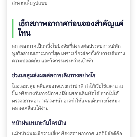
สะดวกเต็มรูปแบบ
เช็กสภาพอากาศก่อนจองสำคัญแค่
ไหน
สภาพอากาศเป็นหนึ่งในปัจจัยที่ส่งผลต่อประสบการณ์พัก
พูลวิลล่าบนเกาะมากที่สุด เพราะเกี่ยวข้องทั้งกับการเดินทาง
ความปลอดภัย และกิจกรรมระหว่างเข้าพัก
ช่วงมรสุมส่งผลต่อการเดินทางอย่างไร
ในช่วงมรสุม คลื่นลมอาจแรงกว่าปกติ ทำให้เรือใช้เวลานาน
ขึ้น หรือบางวันอาจมีการเปลี่ยนรอบเดินเรือได้ หากไม่ได้
ตรวจสภาพอากาศล่วงหน้า อาจทำให้แผนเดินทางทั้งหมด
คลาดเคลื่อนได้ง่าย
หน้าฝนเหมาะกับใครบ้าง
แม้หน้าฝนจะมีความเสี่ยงเรื่องสภาพอากาศ แต่ก็มีข้อดีคือ