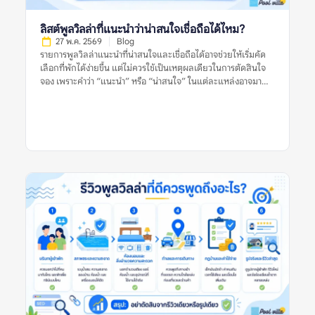
ลิสต์พูลวิลล่าที่แนะนำว่าน่าสนใจเชื่อถือได้ไหม?
27 พ.ค. 2569
Blog
รายการพูลวิลล่าแนะนำที่น่าสนใจและเชื่อถือได้อาจช่วยให้เริ่มคัด
เลือกที่พักได้ง่ายขึ้น แต่ไม่ควรใช้เป็นเหตุผลเดียวในการตัดสินใจ
จอง เพราะคำว่า “แนะนำ” หรือ “น่าสนใจ” ในแต่ละแหล่งอาจมา
จากเกณฑ์ที่ต่างกัน บางลิสต์อาจคัดจากความนิยม บางลิสต์อาจดู
จากราคา ทำเล รูปภาพ หรือข้อมูลที่พักที่มีอยู่ในช่วงเวลานั้น สำหรับ
ผู้จอง สิ่งสำคัญไม่ใช่การเชื่อว่าลิสต์แนะนำใดดีที่สุด แต่คือการใช้ลิ
สต์เหล่านั้นเป็นจุดเริ่มต้น แล้วตรวจสอบต่อด้วยรีวิวล่าสุด รูปจริง
จากผู้เข้าพัก ข้อร้องเรียนซ้ำ กฎบ้าน ค่าใช้จ่ายเพิ่มเติม และข้อมูล
จากหลายแหล่งก่อนตัดสินใจ อย่าตัดสินจากลิสต์เดียว รีวิวเดียว
หรือรูปเดียว เพราะพูลวิลล่าที่เหมาะกับคนหนึ่งอาจไม่เหมาะกับอีก
กลุ่มหนึ่งเสมอไป รายการพูลวิลล่าแนะนำที่น่าสนใจและเชื่อถือได้
หมายถึงอะไร? รายการพูลวิลล่าแนะนำที่น่าสนใจและเชื่อถือได้
หมายถึงรายชื่อที่พักพูลวิลล่าที่ถูกนำเสนอว่าเหมาะแก่การพิจารณา
โดยอาจคัดจากทำเล ราคา ความนิยม รูปภาพ รีวิว สิ่งอำนวยความ
สะดวก หรือความเหมาะสมกับกลุ่มผู้เข้าพักบางประเภท อย่างไร
ก็ตาม คำว่า “แนะนำ” ไม่ได้แปลว่าที่พักนั้นเหมาะกับทุกคน และไม่
ได้รับประกันว่าประสบการณ์เข้าพักจะตรงกับความคาดหวังเสมอไป
เพราะผู้จองแต่ละกลุ่มมีเงื่อนไขต่างกัน เช่น จำนวนคน งบประมาณ
ความต้องการใช้สระ ความต้องการทำอาหาร ความเงียบสงบ หรือ
ความสะดวกในการเดินทาง ลิสต์แนะนำที่มีคุณภาพควรช่วยให้ผู้