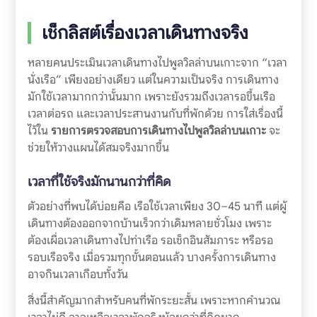
เช็กลิสต์เรื่องเวลาเดินทางจริง
หลายคนประเมินเวลาเดินทางไปพูลวิลล่าบนเกาะจาก “เวลา
นั่งเรือ” เพียงอย่างเดียว แต่ในความเป็นจริง การเดินทาง
มักใช้เวลามากกว่านั้นมาก เพราะยังรวมถึงเวลารอขึ้นเรือ
เวลาต่อรถ และเวลาประสานงานกับที่พักด้วย การใส่เรื่องนี้
ไว้ใน
รายการตรวจสอบการเดินทางไปพูลวิลล่าบนเกาะ
จะ
ช่วยให้วางแผนได้สมจริงมากขึ้น
เวลาที่ใช้จริงมักนานกว่าที่คิด
ตัวอย่างที่พบได้บ่อยคือ เรือใช้เวลาเพียง 30–45 นาที แต่ผู้
เดินทางต้องออกจากบ้านเร็วกว่าเดิมหลายชั่วโมง เพราะ
ต้องเผื่อเวลาเดินทางไปท่าเรือ รอเช็กอินสัมภาระ หรือรอ
รอบเรือจริง เมื่อรวมทุกขั้นตอนแล้ว บางครั้งการเดินทาง
อาจกินเวลาเกือบทั้งวัน
สิ่งนี้สำคัญมากสำหรับคนที่พักระยะสั้น เพราะหากคำนวณ