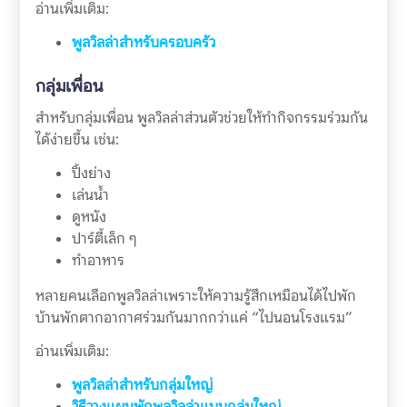
อ่านเพิ่มเติม:
พูลวิลล่าสำหรับครอบครัว
กลุ่มเพื่อน
สำหรับกลุ่มเพื่อน พูลวิลล่าส่วนตัวช่วยให้ทำกิจกรรมร่วมกัน
ได้ง่ายขึ้น เช่น:
ปิ้งย่าง
เล่นน้ำ
ดูหนัง
ปาร์ตี้เล็ก ๆ
ทำอาหาร
หลายคนเลือกพูลวิลล่าเพราะให้ความรู้สึกเหมือนได้ไปพัก
บ้านพักตากอากาศร่วมกันมากกว่าแค่ “ไปนอนโรงแรม”
อ่านเพิ่มเติม:
พูลวิลล่าสำหรับกลุ่มใหญ่
วิธีวางแผนพักพูลวิลล่าแบบกลุ่มใหญ่