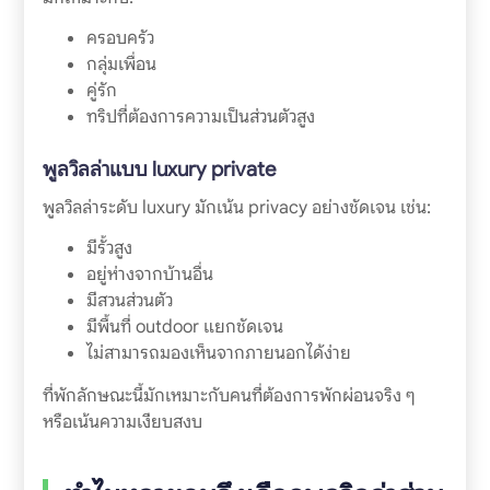
ครอบครัว
กลุ่มเพื่อน
คู่รัก
ทริปที่ต้องการความเป็นส่วนตัวสูง
พูลวิลล่าแบบ luxury private
พูลวิลล่าระดับ luxury มักเน้น privacy อย่างชัดเจน เช่น:
มีรั้วสูง
อยู่ห่างจากบ้านอื่น
มีสวนส่วนตัว
มีพื้นที่ outdoor แยกชัดเจน
ไม่สามารถมองเห็นจากภายนอกได้ง่าย
ที่พักลักษณะนี้มักเหมาะกับคนที่ต้องการพักผ่อนจริง ๆ
หรือเน้นความเงียบสงบ