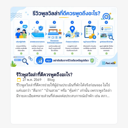
จากหลายแหล่งก่อนตัดสินใจ อย่าตัดสินจากลิสต์เดียว รีวิวเดียว
หรือรูปเดียว เพราะพูลวิลล่าที่เหมาะกับคนหนึ่งอาจไม่เหมาะกับอีก
กลุ่มหนึ่งเสมอไป รายการพูลวิลล่าแนะนำที่น่าสนใจและเชื่อถือได้
หมายถึงอะไร? รายการพูลวิลล่าแนะนำที่น่าสนใจและเชื่อถือได้
หมายถึงรายชื่อที่พักพูลวิลล่าที่ถูกนำเสนอว่าเหมาะแก่การพิจารณา
โดยอาจคัดจากทำเล ราคา ความนิยม รูปภาพ รีวิว สิ่งอำนวยความ
สะดวก หรือความเหมาะสมกับกลุ่มผู้เข้าพักบางประเภท อย่างไร
ก็ตาม คำว่า “แนะนำ” ไม่ได้แปลว่าที่พักนั้นเหมาะกับทุกคน และไม่
ได้รับประกันว่าประสบการณ์เข้าพักจะตรงกับความคาดหวังเสมอไป
เพราะผู้จองแต่ละกลุ่มมีเงื่อนไขต่างกัน เช่น จำนวนคน งบประมาณ
ความต้องการใช้สระ ความต้องการทำอาหาร ความเงียบสงบ หรือ
ความสะดวกในการเดินทาง ลิสต์แนะนำที่มีคุณภาพควรช่วยให้ผู้
อ่านเห็นเกณฑ์การพิจารณา ไม่ใช่แค่บอกว่าที่พักใด “ดีที่สุด” โดย
ไม่มีเหตุผลประกอบ ยิ่งลิสต์อธิบายเกณฑ์ชัดเจน เช่น เหมาะกับ
รีวิวพูลวิลล่าที่ดีควรพูดถึงอะไร?
ครอบครัว […]
27 พ.ค. 2569
Blog
รีวิวพูลวิลล่าที่ดีควรช่วยให้ผู้อ่านประเมินที่พักได้จริงก่อนจอง ไม่ใช่
แค่บอกว่า “ดีมาก” “บ้านสวย” หรือ “คุ้มค่า” เท่านั้น เพราะพูลวิลล่า
มีรายละเอียดหลายส่วนที่ส่งผลต่อประสบการณ์เข้าพัก เช่น สภาพ
สระ ห้องนอน ห้องน้ำ ความสะอาด ทำเล กฎบ้าน ค่าใช้จ่ายเพิ่มเติม
และการดูแลของเจ้าของที่พัก รีวิวที่มีประโยชน์ควรให้ข้อมูลชัดเจน
มีบริบท และช่วยให้ผู้อ่านเห็นทั้งข้อดีและข้อจำกัดของที่พัก อย่างไร
ก็ตาม ผู้จองไม่ควรตัดสินจากรีวิวเดียว รูปเดียว หรือคะแนนดาว
เพียงอย่างเดียว ควรดูหลายสัญญาณร่วมกัน ทั้งรูปจริงจากผู้เข้าพัก