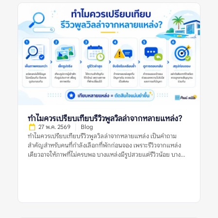
ก่อนจอง การอ่านรีวิวพูลวิลล่าอย่างรอบคอบจึงไม่ใช่การหารีวิวที่ดี
ที่สุดหรือแย่ที่สุด แต่คือการดูแนวโน้มจากหลายรีวิว หลายช่วงเวลา
และหลายแหล่งข้อมูลร่วมกัน ข้อร้องเรียนซ้ำในรีวิวพูลวิลล่าหมาย
ถึงอะไร? ข้อร้องเรียนซ้ำในรีวิวพูลวิลล่า หมายถึงปัญหาเดียวกัน
หรือปัญหาคล้ายกันที่ปรากฏในรีวิวจากผู้เข้าพักหลายคน เช่น หลาย
คนบอกว่าสระน้ำขุ่น หลายรีวิวพูดถึงห้องน้ำมีกลิ่น หรือหลายแหล่ง
ระบุว่าเจ้าของที่พักตอบช้าเมื่อเกิดปัญหา ข้อร้องเรียนซ้ำมีน้ำหนัก
มากกว่ารีวิวแย่เดี่ยว ๆ เพราะช่วยบอกว่าปัญหานั้นอาจไม่ได้เกิดขึ้น
แบบบังเอิญ แต่เป็นสิ่งที่พบได้บ่อยหรือยังไม่ได้รับการแก้ไขอย่าง
จริงจัง ตัวอย่างข้อร้องเรียนซ้ำที่ควรระวัง ได้แก่: รีวิวแย่หนึ่งรีวิวอาจ
เป็นเพียงประสบการณ์เฉพาะครั้ง แต่ข้อร้องเรียนซ้ำในรีวิวพูลวิลล่า
ควรถูกใช้เป็นข้อมูลสำคัญในการประเมินความเสี่ยงก่อนจอง ทำไม
ข้อร้องเรียนซ้ำจึงสำคัญกว่ารีวิวแย่ครั้งเดียว? รีวิวแย่เพียงครั้งเดียว
ทำไมควรเปรียบเทียบรีวิวพูลวิลล่าจากหลายแหล่ง?
อาจสะท้อนปัญหาจริง แต่ยังไม่เพียงพอที่จะสรุปว่าที่พักมีมาตรฐาน
27 พ.ค. 2569
Blog
ไม่ดีเสมอไป ผู้เข้าพักแต่ละคนมีความคาดหวังต่างกัน บางคนอาจให้
ทำไมควรเปรียบเทียบรีวิวพูลวิลล่าจากหลายแหล่ง เป็นคำถาม
คะแนนต่ำเพราะไม่พอใจกฎบ้าน บางคนอาจเจอเหตุการณ์เฉพาะวัน
สำคัญสำหรับคนที่กำลังเลือกที่พักก่อนจอง เพราะรีวิวจากแหล่ง
เช่น ฝนตก ไฟดับชั่วคราว หรือแม่บ้านเข้าทำความสะอาดล่าช้า แต่ถ้า
เดียวอาจให้ภาพที่ไม่ครบพอ บางแหล่งมีรูปสวยแต่รีวิวน้อย บาง
ปัญหาเดิมปรากฏซ้ำหลายครั้ง โดยเฉพาะในรีวิวล่าสุดหรือในหลาย
แหล่งมีคะแนนดีแต่รีวิวเก่า และบางแหล่งอาจมีข้อร้องเรียนที่ไม่
แพลตฟอร์ม นั่นอาจบอกได้ว่าที่พักมีจุดอ่อนที่ยังคงอยู่ เช่น ระบบ
ปรากฏในแพลตฟอร์มอื่น การเปรียบเทียบหลายแหล่งช่วยให้เห็น
ดูแลสระไม่สม่ำเสมอ การซ่อมบำรุงไม่ทัน การสื่อสารไม่ชัด หรือ
ภาพจริงของพูลวิลล่าชัดขึ้น ทั้งเรื่องความสะอาด สภาพสระ ห้อง
เงื่อนไขค่าใช้จ่ายทำให้ผู้เข้าพักเข้าใจผิดบ่อย สำหรับพูลวิลล่า […]
นอน ทำเล กฎบ้าน ค่าใช้จ่ายเพิ่มเติม การคืนเงินมัดจำ และการดูแล
ของเจ้าของที่พัก สิ่งสำคัญคือไม่ควรตัดสินจากรีวิวเดียว รูปเดียว
หรือคะแนนดาวเพียงอย่างเดียว แต่ควรดูหลายสัญญาณร่วมกัน