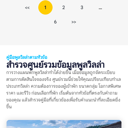
เตือนหมายถึงอะไร? ข้อร้องเรียนเงินมัดจำพูลวิลล่าเป็นสัญญาณ
เตือน หมายถึงรีวิวที่ผู้เข้าพักพูดถึงปัญหาเกี่ยวกับเงินมัดจำ เช่น คืน
<<
1
2
3
…
เงินช้า หักเงินโดยไม่อธิบาย เงื่อนไขไม่ชัด หรือยอดเงินที่ต้องวาง
มัดจำไม่ตรงกับที่เข้าใจไว้ก่อนจอง เงินมัดจำในพูลวิลล่ามักใช้เพื่อ
6
>>
คุ้มครองความเสียหายที่อาจเกิดขึ้นกับบ้าน เช่น เฟอร์นิเจอร์เสียหาย
อุปกรณ์ชำรุด ทำของหาย ฝ่าฝืนกฎเรื่องเสียง หรือเช็กเอาต์ช้ากว่า
กำหนด ดังนั้น การมีเงินมัดจำไม่ใช่เรื่องผิดปกติ แต่เงื่อนไขควร
ชัดเจน ยุติธรรม และแจ้งให้ผู้เข้าพักทราบก่อนจอง รีวิวเรื่องเงิน
มัดจำจึงควรถูกอ่านแบบแยกแยะ ไม่ใช่เห็นคำว่า “โดนหักมัดจำ”
แล้วสรุปทันทีว่าที่พักไม่ดี ต้องดูต่อว่าเหตุผลคืออะไร มีการแจ้งกฎ
ไว้ก่อนหรือไม่ เจ้าของอธิบายอย่างไร และมีผู้เข้าพักคนอื่นเจอ
คู่มือพูลวิลล่าตามหัวข้อ
ปัญหาแบบเดียวกันซ้ำหรือเปล่า ทำไมข้อร้องเรียนเรื่องเงินมัดจำจึง
สำรวจศูนย์รวมข้อมูลพูลวิลล่า
สำคัญ? พูลวิลล่ามักมีค่าใช้จ่ายสูงกว่าที่พักทั่วไป และมักจองเป็นก
ลุ่ม การวางเงินมัดจำจึงอาจเป็นจำนวนเงินที่ไม่น้อย หากเกิดความ
การวางแผนพักพูลวิลล่าทำได้ง่ายขึ้น เมื่อข้อมูลถูกจัดระเบียบ
เข้าใจผิดเรื่องการคืนเงินหรือการหักเงิน อาจกระทบความรู้สึกของ
ตามการตัดสินใจจองจริง ศูนย์รวมนี้ช่วยให้คุณเปรียบเทียบทำเล
ทั้งกลุ่ม แม้ตัวบ้านจะดีหรือทริปโดยรวมจะสนุกก็ตาม ข้อร้องเรียน
ประเภทวิลล่า ความต้องการของผู้เข้าพัก ขนาดกลุ่ม โอกาสพิเศษ
เงินมัดจำพูลวิลล่าเป็นสัญญาณเตือนที่สำคัญ เพราะช่วยสะท้อน
หลายเรื่องพร้อมกัน ได้แก่ ความชัดเจนของกฎบ้าน ความโปร่งใส
ราคา และรีวิว ก่อนเลือกที่พัก เริ่มต้นจากหัวข้อที่ตรงกับคำถาม
ของค่าใช้จ่าย วิธีสื่อสารของเจ้าของที่พัก […]
ของคุณ แล้วสำรวจคู่มือที่เกี่ยวข้องเพื่อรับคำแนะนำที่ละเอียดยิ่ง
ขึ้น