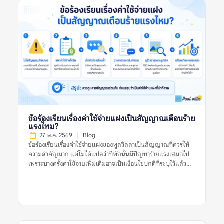
ก่อนตัดสินใจจอง ทำไมควรเปรียบเทียบรีวิวพูลวิลล่าจากหลาย
แหล่ง หมายถึงอะไร? ทำไมควรเปรียบเทียบรีวิวพูลวิลล่าจากหลาย
แหล่ง หมายถึงการนำข้อมูลจากหลายแพลตฟอร์มหรือหลาย
ประเภทรีวิวมาดูร่วมกัน เพื่อประเมินว่าที่พักมีคุณภาพตรงกับที่
ประกาศไว้หรือไม่ ไม่ใช่ดูรีวิวจากที่เดียวแล้วสรุปทันทีว่าที่พักดีหรือ
ไม่ดี รีวิวแต่ละแหล่งมีจุดแข็งต่างกัน บางแพลตฟอร์มมีรีวิวจากผู้
เข้าพักจริงจำนวนมาก บางแหล่งมีรูปจากผู้ใช้ที่ช่วยยืนยันสภาพ
ปัจจุบัน บางแหล่งมีคอมเมนต์ที่พูดตรง ๆ เกี่ยวกับข้อเสีย เช่น ทาง
เข้ายาก สระไม่สะอาด กฎเสียงเข้มงวด หรือมีค่าใช้จ่ายเพิ่มเติม การ
เปรียบเทียบจึงไม่ได้ทำเพื่อจับผิดที่พัก แต่ทำเพื่อให้เห็นข้อเท็จจริง
รอบด้าน โดยเฉพาะพูลวิลล่าที่มีราคาต่อคืนค่อนข้างสูงและมักจอง
สำหรับหลายคน หากเลือกผิด ผลกระทบจะเกิดกับทั้งกลุ่ม ไม่ใช่แค่
ผู้จองคนเดียว ทำไมเรื่องนี้จึงสำคัญก่อนจองพูลวิลล่า? พูลวิลล่ามี
ข้อร้องเรียนเรื่องค่าใช้จ่ายแฝงเป็นสัญญาณเตือนร้าย
รายละเอียดมากกว่าที่พักทั่วไป เพราะต้องดูทั้งบ้านทั้งหลัง สระว่าย
แรงไหม?
น้ำ ห้องนอน ห้องน้ำ ครัว พื้นที่จอดรถ กฎบ้าน และเงื่อนไขค่าใช้จ่าย
27 พ.ค. 2569
Blog
หากดูรีวิวจากแหล่งเดียว อาจเห็นเฉพาะมุมที่แหล่งนั้นนำเสนอเด่น
ข้อร้องเรียนเรื่องค่าใช้จ่ายแฝงของพูลวิลล่าเป็นสัญญาณที่ควรให้
ที่สุด ตัวอย่างเช่น […]
ความสำคัญมาก แต่ไม่ได้แปลว่าที่พักนั้นมีปัญหาร้ายแรงเสมอไป
เพราะบางครั้งค่าใช้จ่ายเพิ่มเติมอาจเป็นเงื่อนไขปกติที่ระบุไว้แล้ว
เช่น ค่าคนเกิน ค่าไฟเกินหน่วย ค่าทำความสะอาด หรือค่าปรับกรณี
ทำของเสียหาย ปัญหาจะน่ากังวลขึ้นเมื่อรีวิวหลายรายการพูดตรง
กันว่าค่าใช้จ่ายไม่ถูกแจ้งล่วงหน้า ราคาไม่ชัดเจน เจ้าของอธิบายไม่
ตรงกัน หรือมีการเรียกเก็บเงินเพิ่มหลังเข้าพักโดยไม่มีหลักฐาน
ชัดเจน ดังนั้น ก่อนตัดสินใจจองพูลวิลล่า ควรดูหลายสัญญาณร่วม
กัน ไม่ใช่ตัดสินจากรีวิวเดียว รูปเดียว หรือคำร้องเรียนเดียว ข้อร้อง