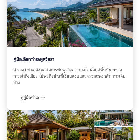
คู่มือเลือกทำเลพูลวิลล่า
สำรวจว่าทำเลส่งผลต่อการพักพูลวิลล่าอย่างไร ตั้งแต่พื้นที่ชายหาด
การเข้าถึงเมือง ไปจนถึงย่านที่เงียบสงบและความสะดวกด้านการเดิน
ทาง
ดูคู่มือทำเล →