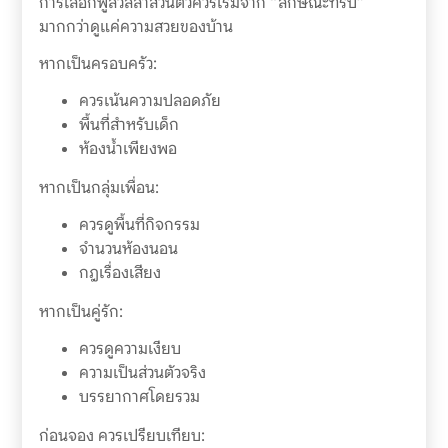
การเลือกพูลวิลล่าส่วนตัวควรเริ่มจาก “ลักษณะทริป”
มากกว่าดูแค่ความสวยของบ้าน
หากเป็นครอบครัว:
ควรเน้นความปลอดภัย
พื้นที่สำหรับเด็ก
ห้องน้ำเพียงพอ
หากเป็นกลุ่มเพื่อน:
ควรดูพื้นที่กิจกรรม
จำนวนห้องนอน
กฎเรื่องเสียง
หากเป็นคู่รัก:
ควรดูความเงียบ
ความเป็นส่วนตัวจริง
บรรยากาศโดยรวม
ก่อนจอง ควรเปรียบเทียบ: