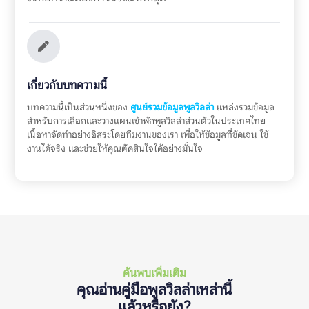
เกี่ยวกับบทความนี้
บทความนี้เป็นส่วนหนึ่งของ
ศูนย์รวมข้อมูลพูลวิลล่า
แหล่งรวมข้อมูล
สำหรับการเลือกและวางแผนเข้าพักพูลวิลล่าส่วนตัวในประเทศไทย
เนื้อหาจัดทำอย่างอิสระโดยทีมงานของเรา เพื่อให้ข้อมูลที่ชัดเจน ใช้
งานได้จริง และช่วยให้คุณตัดสินใจได้อย่างมั่นใจ
ค้นพบเพิ่มเติม
คุณอ่านคู่มือพูลวิลล่าเหล่านี้
แล้วหรือยัง?