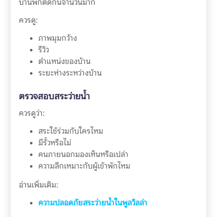
บ้านพักติดกันจำนวนมาก
ควรดู:
ภาพมุมกว้าง
รีวิว
ตำแหน่งของบ้าน
ระยะห่างระหว่างบ้าน
ตรวจสอบสระว่ายน้ำ
ควรดูว่า:
สระใช้ร่วมกับใครไหม
มีรั้วหรือไม่
คนภายนอกมองเห็นหรือเปล่า
ความลึกเหมาะกับผู้เข้าพักไหม
อ่านเพิ่มเติม:
ความปลอดภัยสระว่ายน้ำในพูลวิลล่า