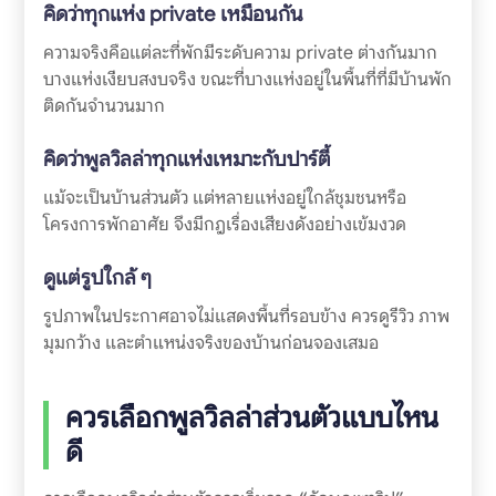
คิดว่าทุกแห่ง private เหมือนกัน
ความจริงคือแต่ละที่พักมีระดับความ private ต่างกันมาก
บางแห่งเงียบสงบจริง ขณะที่บางแห่งอยู่ในพื้นที่ที่มีบ้านพัก
ติดกันจำนวนมาก
คิดว่าพูลวิลล่าทุกแห่งเหมาะกับปาร์ตี้
แม้จะเป็นบ้านส่วนตัว แต่หลายแห่งอยู่ใกล้ชุมชนหรือ
โครงการพักอาศัย จึงมีกฎเรื่องเสียงดังอย่างเข้มงวด
ดูแต่รูปใกล้ ๆ
รูปภาพในประกาศอาจไม่แสดงพื้นที่รอบข้าง ควรดูรีวิว ภาพ
มุมกว้าง และตำแหน่งจริงของบ้านก่อนจองเสมอ
ควรเลือกพูลวิลล่าส่วนตัวแบบไหน
ดี