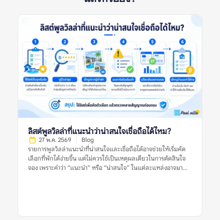
ลิสต์พูลวิลล่าที่แนะนำว่าน่าสนใจเชื่อถือได้ไหม?
27 พ.ค. 2569
Blog
รายการพูลวิลล่าแนะนำที่น่าสนใจและเชื่อถือได้อาจช่วยให้เริ่มคัด
เลือกที่พักได้ง่ายขึ้น แต่ไม่ควรใช้เป็นเหตุผลเดียวในการตัดสินใจ
จอง เพราะคำว่า “แนะนำ” หรือ “น่าสนใจ” ในแต่ละแหล่งอาจมา
จากเกณฑ์ที่ต่างกัน บางลิสต์อาจคัดจากความนิยม บางลิสต์อาจดู
จากราคา ทำเล รูปภาพ หรือข้อมูลที่พักที่มีอยู่ในช่วงเวลานั้น สำหรับ
ผู้จอง สิ่งสำคัญไม่ใช่การเชื่อว่าลิสต์แนะนำใดดีที่สุด แต่คือการใช้ลิ
สต์เหล่านั้นเป็นจุดเริ่มต้น แล้วตรวจสอบต่อด้วยรีวิวล่าสุด รูปจริง
จากผู้เข้าพัก ข้อร้องเรียนซ้ำ กฎบ้าน ค่าใช้จ่ายเพิ่มเติม และข้อมูล