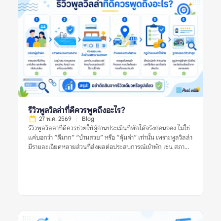
กลุ่มหนึ่งเสมอไป รายการพูลวิลล่าแนะนำที่น่าสนใจและเชื่อถือได้
หมายถึงอะไร? รายการพูลวิลล่าแนะนำที่น่าสนใจและเชื่อถือได้
หมายถึงรายชื่อที่พักพูลวิลล่าที่ถูกนำเสนอว่าเหมาะแก่การพิจารณา
โดยอาจคัดจากทำเล ราคา ความนิยม รูปภาพ รีวิว สิ่งอำนวยความ
สะดวก หรือความเหมาะสมกับกลุ่มผู้เข้าพักบางประเภท อย่างไร
ก็ตาม คำว่า “แนะนำ” ไม่ได้แปลว่าที่พักนั้นเหมาะกับทุกคน และไม่
ได้รับประกันว่าประสบการณ์เข้าพักจะตรงกับความคาดหวังเสมอไป
เพราะผู้จองแต่ละกลุ่มมีเงื่อนไขต่างกัน เช่น จำนวนคน งบประมาณ
ความต้องการใช้สระ ความต้องการทำอาหาร ความเงียบสงบ หรือ
ความสะดวกในการเดินทาง ลิสต์แนะนำที่มีคุณภาพควรช่วยให้ผู้
อ่านเห็นเกณฑ์การพิจารณา ไม่ใช่แค่บอกว่าที่พักใด “ดีที่สุด” โดย
ไม่มีเหตุผลประกอบ ยิ่งลิสต์อธิบายเกณฑ์ชัดเจน เช่น เหมาะกับ
รีวิวพูลวิลล่าที่ดีควรพูดถึงอะไร?
ครอบครัว […]
27 พ.ค. 2569
Blog
รีวิวพูลวิลล่าที่ดีควรช่วยให้ผู้อ่านประเมินที่พักได้จริงก่อนจอง ไม่ใช่
แค่บอกว่า “ดีมาก” “บ้านสวย” หรือ “คุ้มค่า” เท่านั้น เพราะพูลวิลล่า
มีรายละเอียดหลายส่วนที่ส่งผลต่อประสบการณ์เข้าพัก เช่น สภาพ
สระ ห้องนอน ห้องน้ำ ความสะอาด ทำเล กฎบ้าน ค่าใช้จ่ายเพิ่มเติม
และการดูแลของเจ้าของที่พัก รีวิวที่มีประโยชน์ควรให้ข้อมูลชัดเจน
มีบริบท และช่วยให้ผู้อ่านเห็นทั้งข้อดีและข้อจำกัดของที่พัก อย่างไร
ก็ตาม ผู้จองไม่ควรตัดสินจากรีวิวเดียว รูปเดียว หรือคะแนนดาว
เพียงอย่างเดียว ควรดูหลายสัญญาณร่วมกัน ทั้งรูปจริงจากผู้เข้าพัก
ความสดใหม่ของรีวิว ข้อร้องเรียนซ้ำ และข้อมูลจากหลายแหล่งก่อน
ตัดสินใจ รีวิวพูลวิลล่าที่ดีหมายถึงอะไร? รีวิวพูลวิลล่าที่ดี คือรีวิวที่