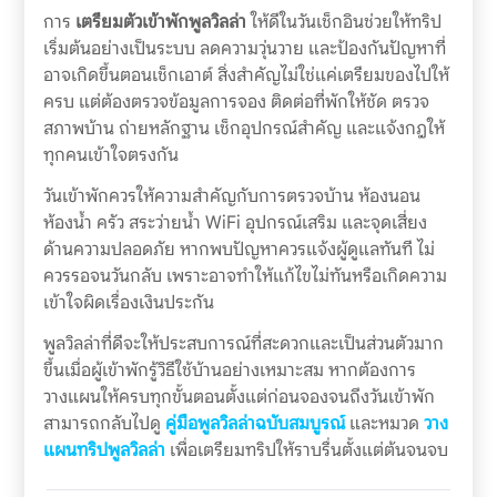
การ
เตรียมตัวเข้าพักพูลวิลล่า
ให้ดีในวันเช็กอินช่วยให้ทริป
เริ่มต้นอย่างเป็นระบบ ลดความวุ่นวาย และป้องกันปัญหาที่
อาจเกิดขึ้นตอนเช็กเอาต์ สิ่งสำคัญไม่ใช่แค่เตรียมของไปให้
ครบ แต่ต้องตรวจข้อมูลการจอง ติดต่อที่พักให้ชัด ตรวจ
สภาพบ้าน ถ่ายหลักฐาน เช็กอุปกรณ์สำคัญ และแจ้งกฎให้
ทุกคนเข้าใจตรงกัน
วันเข้าพักควรให้ความสำคัญกับการตรวจบ้าน ห้องนอน
ห้องน้ำ ครัว สระว่ายน้ำ WiFi อุปกรณ์เสริม และจุดเสี่ยง
ด้านความปลอดภัย หากพบปัญหาควรแจ้งผู้ดูแลทันที ไม่
ควรรอจนวันกลับ เพราะอาจทำให้แก้ไขไม่ทันหรือเกิดความ
เข้าใจผิดเรื่องเงินประกัน
พูลวิลล่าที่ดีจะให้ประสบการณ์ที่สะดวกและเป็นส่วนตัวมาก
ขึ้นเมื่อผู้เข้าพักรู้วิธีใช้บ้านอย่างเหมาะสม หากต้องการ
วางแผนให้ครบทุกขั้นตอนตั้งแต่ก่อนจองจนถึงวันเข้าพัก
สามารถกลับไปดู
คู่มือพูลวิลล่าฉบับสมบูรณ์
และหมวด
วาง
แผนทริปพูลวิลล่า
เพื่อเตรียมทริปให้ราบรื่นตั้งแต่ต้นจนจบ