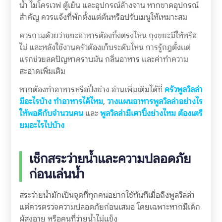
น้ำ ไมโครเวฟ ตู้เย็น และอุปกรณ์ล้างจาน หากขาดอุปกรณ์
สำคัญ ควรแจ้งที่พักตั้งแต่ต้นหรือปรับเมนูให้เหมาะสม
ควรถามด้วยว่าขยะอาหารต้องทิ้งตรงไหน ถุงขยะมีให้หรือ
ไม่ และหลังใช้งานครัวต้องเก็บระดับไหน การรู้กฎตั้งแต่
แรกช่วยลดปัญหาคราบมัน กลิ่นอาหาร และค่าทำความ
สะอาดเพิ่มเติม
หากต้องทำอาหารหรือปิ้งย่าง อ่านเพิ่มเติมได้ที่
ครัวพูลวิลล่า
มีอะไรบ้าง ทำอาหารได้ไหม
,
วางแผนอาหารพูลวิลล่าอย่างไร
ให้พอดีกับจำนวนคน
และ
พูลวิลล่ามีเตาปิ้งย่างไหม ต้องเตรี
ยมอะไรไปบ้าง
เช็กสระว่ายน้ำและความปลอดภัย
ก่อนเล่นน้ำ
สระว่ายน้ำมักเป็นจุดที่ทุกคนอยากใช้ทันทีเมื่อถึงพูลวิลล่า
แต่ควรตรวจความปลอดภัยก่อนเสมอ โดยเฉพาะหากมีเด็ก
ผู้สูงอายุ หรือคนที่ว่ายน้ำไม่แข็ง