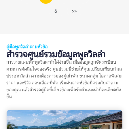
เงินช้า หักเงินโดยไม่อธิบาย เงื่อนไขไม่ชัด หรือยอดเงินที่ต้องวาง
มัดจำไม่ตรงกับที่เข้าใจไว้ก่อนจอง เงินมัดจำในพูลวิลล่ามักใช้เพื่อ
6
>>
คุ้มครองความเสียหายที่อาจเกิดขึ้นกับบ้าน เช่น เฟอร์นิเจอร์เสียหาย
อุปกรณ์ชำรุด ทำของหาย ฝ่าฝืนกฎเรื่องเสียง หรือเช็กเอาต์ช้ากว่า
กำหนด ดังนั้น การมีเงินมัดจำไม่ใช่เรื่องผิดปกติ แต่เงื่อนไขควร
ชัดเจน ยุติธรรม และแจ้งให้ผู้เข้าพักทราบก่อนจอง รีวิวเรื่องเงิน
มัดจำจึงควรถูกอ่านแบบแยกแยะ ไม่ใช่เห็นคำว่า “โดนหักมัดจำ”
แล้วสรุปทันทีว่าที่พักไม่ดี ต้องดูต่อว่าเหตุผลคืออะไร มีการแจ้งกฎ
ไว้ก่อนหรือไม่ เจ้าของอธิบายอย่างไร และมีผู้เข้าพักคนอื่นเจอ
คู่มือพูลวิลล่าตามหัวข้อ
ปัญหาแบบเดียวกันซ้ำหรือเปล่า ทำไมข้อร้องเรียนเรื่องเงินมัดจำจึง
สำรวจศูนย์รวมข้อมูลพูลวิลล่า
สำคัญ? พูลวิลล่ามักมีค่าใช้จ่ายสูงกว่าที่พักทั่วไป และมักจองเป็นก
ลุ่ม การวางเงินมัดจำจึงอาจเป็นจำนวนเงินที่ไม่น้อย หากเกิดความ
การวางแผนพักพูลวิลล่าทำได้ง่ายขึ้น เมื่อข้อมูลถูกจัดระเบียบ
เข้าใจผิดเรื่องการคืนเงินหรือการหักเงิน อาจกระทบความรู้สึกของ
ตามการตัดสินใจจองจริง ศูนย์รวมนี้ช่วยให้คุณเปรียบเทียบทำเล
ทั้งกลุ่ม แม้ตัวบ้านจะดีหรือทริปโดยรวมจะสนุกก็ตาม ข้อร้องเรียน
ประเภทวิลล่า ความต้องการของผู้เข้าพัก ขนาดกลุ่ม โอกาสพิเศษ
เงินมัดจำพูลวิลล่าเป็นสัญญาณเตือนที่สำคัญ เพราะช่วยสะท้อน
หลายเรื่องพร้อมกัน ได้แก่ ความชัดเจนของกฎบ้าน ความโปร่งใส
ราคา และรีวิว ก่อนเลือกที่พัก เริ่มต้นจากหัวข้อที่ตรงกับคำถาม
ของค่าใช้จ่าย วิธีสื่อสารของเจ้าของที่พัก […]
ของคุณ แล้วสำรวจคู่มือที่เกี่ยวข้องเพื่อรับคำแนะนำที่ละเอียดยิ่ง
ขึ้น