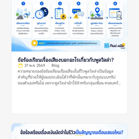
จ่ายที่ไม่คาดคิดหรือไม่เข้าใจตั้งแต่แรก เช่น ราคาที่เห็นในประกาศ
ไม่ใช่ราคาสุทธิ มีค่าทำความสะอาดเพิ่ม มีค่าคนเกิน ค่าไฟ ค่าปรับ
เสียงดัง ค่าเตาปิ้งย่าง หรือค่าหักเงินมัดจำหลังเช็กเอาต์ คำว่า “ค่าใช้
จ่ายแฝง” ไม่ได้หมายความว่าทุกรายการเป็นการเอาเปรียบเสมอไป
บางรายการอาจเป็นค่าใช้จ่ายปกติของที่พัก แต่กลายเป็นปัญหา
เพราะสื่อสารไม่ชัดก่อนจอง หรือผู้เข้าพักไม่ได้อ่านเงื่อนไขให้ครบ
รีวิวที่มีประโยชน์ควรบอกชัดว่า ค่าใช้จ่ายนั้นคืออะไร ถูกแจ้งไว้ก่อน
หรือไม่ เกิดขึ้นเพราะเงื่อนไขใด และเจ้าของที่พักอธิบายอย่างไร หาก
รีวิวมีเพียงคำว่า “มีค่าใช้จ่ายแอบแฝง” แต่ไม่บอกบริบท ควรอ่าน
รีวิวอื่นประกอบก่อนสรุป ทำไมข้อร้องเรียนเรื่องค่าใช้จ่ายแฝงจึง
ข้อร้องเรียนเรื่องเสียงบอกอะไรเกี่ยวกับพูลวิลล่า?
สำคัญ? พูลวิลล่ามักเป็นที่พักสำหรับกลุ่มเพื่อน ครอบครัว หรือ
27 พ.ค. 2569
Blog
หลายครอบครัวที่แชร์ค่าใช้จ่ายกัน หากมีค่าใช้จ่ายเพิ่มที่ไม่ได้
ความหมายของข้อร้องเรียนเรื่องเสียงในรีวิวพูลวิลล่าเป็นข้อมูล
วางแผนไว้ อาจทำให้เกิดความไม่พอใจในกลุ่ม หรือทำให้งบประมาณ
สำคัญที่ช่วยให้ผู้จองประเมินได้ว่าที่พักนั้นเหมาะกับรูปแบบทริป
จริงสูงกว่าที่คาด ข้อร้องเรียนเรื่องค่าใช้จ่ายแฝงของพูลวิลล่ายังช่วย
ของตัวเองหรือไม่ เพราะพูลวิลล่ามักใช้สำหรับกลุ่มเพื่อน ครอบครัว
สะท้อนความโปร่งใสของที่พัก หากที่พักแจ้งราคาชัดเจน อธิบาย
หรือการรวมตัวหลายคน ซึ่งมีโอกาสเกิดเสียงจากการพูดคุย เล่นน้ำ
เงื่อนไขครบ และมีหลักฐานก่อนเรียกเก็บเงิน […]
ปิ้งย่าง หรือเปิดเพลงมากกว่าที่พักทั่วไป ข้อร้องเรียนเรื่องเสียงไม่ได้
แปลว่าพูลวิลล่านั้นไม่ดีเสมอไป แต่เป็นสัญญาณที่ควรอ่านให้
ละเอียดว่าเสียงเกิดจากอะไร ใครเป็นฝ่ายร้องเรียน ที่พักมีกฎบ้าน
ชัดเจนหรือไม่ ใช้เสียงได้ถึงกี่โมง และมีความเสี่ยงเรื่องค่าปรับหรือ
การหักเงินมัดจำหรือเปล่า การตัดสินใจจึงควรดูหลายสัญญาณร่วม
กัน ไม่ใช่ดูจากรีวิวเดียว รูปเดียว หรือคะแนนดาวเพียงอย่างเดียว
ความหมายของข้อร้องเรียนเรื่องเสียงในรีวิวพูลวิลล่าคืออะไร?
ความหมายของข้อร้องเรียนเรื่องเสียงในรีวิวพูลวิลล่า คือข้อมูลที่ผู้