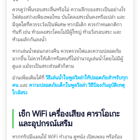
ควรดูว่าพื้นรอบสระลื่นหรือไม่ ความลึกของสระเป็นอย่างไร
ไฟส่องสว่างเพียงพอไหม บันไดลงสระมั่นคงหรือเปล่า และ
มีจุดใดที่ควรระวังเป็นพิเศษ หากมีเด็ก ควรกำหนดกติกา
ทันที เช่น ห้ามลงสระโดยไม่มีผู้ใหญ่ ห้ามวิ่งรอบสระ และ
ห้ามผลักกันลงน้ำ
หากเล่นน้ำตอนกลางคืน ควรตรวจไฟและความปลอดภัย
มากขึ้น ไม่ควรให้เด็กหรือคนที่ไม่ชำนาญเล่นน้ำโดยไม่มีผู้
ดูแล แม้จะเป็นสระส่วนตัวก็ตาม
อ่านเพิ่มเติมได้ที่
วิธีเล่นน้ำในพูลวิลล่าให้ปลอดภัยสำหรับทุก
คน
และ
ความปลอดภัยเด็กในพูลวิลล่า วิธีป้องกันอุบัติเหตุ
ใกล้สระ
เช็ก WiFi เครื่องเสียง คาราโอเกะ
และอุปกรณ์เสริม
หากทริปมีแผนใช้ WiFi ทำงาน ดูหนัง เปิดเพลง หรือร้อง