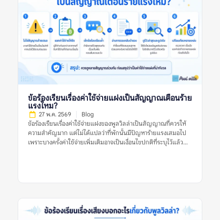
แหล่ง หมายถึงการนำข้อมูลจากหลายแพลตฟอร์มหรือหลาย
ประเภทรีวิวมาดูร่วมกัน เพื่อประเมินว่าที่พักมีคุณภาพตรงกับที่
ประกาศไว้หรือไม่ ไม่ใช่ดูรีวิวจากที่เดียวแล้วสรุปทันทีว่าที่พักดีหรือ
ไม่ดี รีวิวแต่ละแหล่งมีจุดแข็งต่างกัน บางแพลตฟอร์มมีรีวิวจากผู้
เข้าพักจริงจำนวนมาก บางแหล่งมีรูปจากผู้ใช้ที่ช่วยยืนยันสภาพ
ปัจจุบัน บางแหล่งมีคอมเมนต์ที่พูดตรง ๆ เกี่ยวกับข้อเสีย เช่น ทาง
เข้ายาก สระไม่สะอาด กฎเสียงเข้มงวด หรือมีค่าใช้จ่ายเพิ่มเติม การ
เปรียบเทียบจึงไม่ได้ทำเพื่อจับผิดที่พัก แต่ทำเพื่อให้เห็นข้อเท็จจริง
รอบด้าน โดยเฉพาะพูลวิลล่าที่มีราคาต่อคืนค่อนข้างสูงและมักจอง
สำหรับหลายคน หากเลือกผิด ผลกระทบจะเกิดกับทั้งกลุ่ม ไม่ใช่แค่
ผู้จองคนเดียว ทำไมเรื่องนี้จึงสำคัญก่อนจองพูลวิลล่า? พูลวิลล่ามี
ข้อร้องเรียนเรื่องค่าใช้จ่ายแฝงเป็นสัญญาณเตือนร้าย
รายละเอียดมากกว่าที่พักทั่วไป เพราะต้องดูทั้งบ้านทั้งหลัง สระว่าย
แรงไหม?
น้ำ ห้องนอน ห้องน้ำ ครัว พื้นที่จอดรถ กฎบ้าน และเงื่อนไขค่าใช้จ่าย
27 พ.ค. 2569
Blog
หากดูรีวิวจากแหล่งเดียว อาจเห็นเฉพาะมุมที่แหล่งนั้นนำเสนอเด่น
ข้อร้องเรียนเรื่องค่าใช้จ่ายแฝงของพูลวิลล่าเป็นสัญญาณที่ควรให้
ที่สุด ตัวอย่างเช่น […]
ความสำคัญมาก แต่ไม่ได้แปลว่าที่พักนั้นมีปัญหาร้ายแรงเสมอไป
เพราะบางครั้งค่าใช้จ่ายเพิ่มเติมอาจเป็นเงื่อนไขปกติที่ระบุไว้แล้ว
เช่น ค่าคนเกิน ค่าไฟเกินหน่วย ค่าทำความสะอาด หรือค่าปรับกรณี
ทำของเสียหาย ปัญหาจะน่ากังวลขึ้นเมื่อรีวิวหลายรายการพูดตรง
กันว่าค่าใช้จ่ายไม่ถูกแจ้งล่วงหน้า ราคาไม่ชัดเจน เจ้าของอธิบายไม่
ตรงกัน หรือมีการเรียกเก็บเงินเพิ่มหลังเข้าพักโดยไม่มีหลักฐาน
ชัดเจน ดังนั้น ก่อนตัดสินใจจองพูลวิลล่า ควรดูหลายสัญญาณร่วม
กัน ไม่ใช่ตัดสินจากรีวิวเดียว รูปเดียว หรือคำร้องเรียนเดียว ข้อร้อง
เรียนเรื่องค่าใช้จ่ายแฝงของพูลวิลล่าหมายถึงอะไร? ข้อร้องเรียน
เรื่องค่าใช้จ่ายแฝงของพูลวิลล่า หมายถึงรีวิวที่ผู้เข้าพักพูดถึงค่าใช้