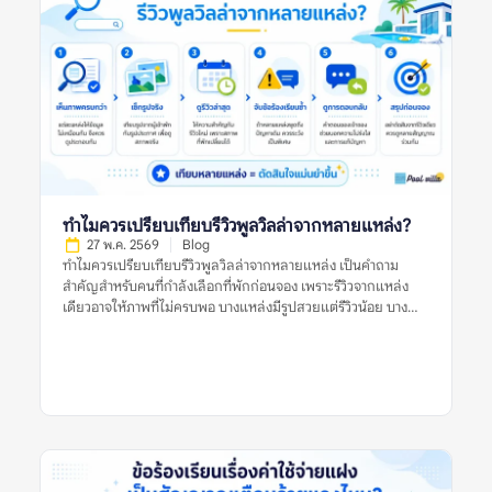
และหลายแหล่งข้อมูลร่วมกัน ข้อร้องเรียนซ้ำในรีวิวพูลวิลล่าหมาย
ถึงอะไร? ข้อร้องเรียนซ้ำในรีวิวพูลวิลล่า หมายถึงปัญหาเดียวกัน
หรือปัญหาคล้ายกันที่ปรากฏในรีวิวจากผู้เข้าพักหลายคน เช่น หลาย
คนบอกว่าสระน้ำขุ่น หลายรีวิวพูดถึงห้องน้ำมีกลิ่น หรือหลายแหล่ง
ระบุว่าเจ้าของที่พักตอบช้าเมื่อเกิดปัญหา ข้อร้องเรียนซ้ำมีน้ำหนัก
มากกว่ารีวิวแย่เดี่ยว ๆ เพราะช่วยบอกว่าปัญหานั้นอาจไม่ได้เกิดขึ้น
แบบบังเอิญ แต่เป็นสิ่งที่พบได้บ่อยหรือยังไม่ได้รับการแก้ไขอย่าง
จริงจัง ตัวอย่างข้อร้องเรียนซ้ำที่ควรระวัง ได้แก่: รีวิวแย่หนึ่งรีวิวอาจ
เป็นเพียงประสบการณ์เฉพาะครั้ง แต่ข้อร้องเรียนซ้ำในรีวิวพูลวิลล่า
ควรถูกใช้เป็นข้อมูลสำคัญในการประเมินความเสี่ยงก่อนจอง ทำไม
ข้อร้องเรียนซ้ำจึงสำคัญกว่ารีวิวแย่ครั้งเดียว? รีวิวแย่เพียงครั้งเดียว
ทำไมควรเปรียบเทียบรีวิวพูลวิลล่าจากหลายแหล่ง?
อาจสะท้อนปัญหาจริง แต่ยังไม่เพียงพอที่จะสรุปว่าที่พักมีมาตรฐาน
27 พ.ค. 2569
Blog
ไม่ดีเสมอไป ผู้เข้าพักแต่ละคนมีความคาดหวังต่างกัน บางคนอาจให้
ทำไมควรเปรียบเทียบรีวิวพูลวิลล่าจากหลายแหล่ง เป็นคำถาม
คะแนนต่ำเพราะไม่พอใจกฎบ้าน บางคนอาจเจอเหตุการณ์เฉพาะวัน
สำคัญสำหรับคนที่กำลังเลือกที่พักก่อนจอง เพราะรีวิวจากแหล่ง
เช่น ฝนตก ไฟดับชั่วคราว หรือแม่บ้านเข้าทำความสะอาดล่าช้า แต่ถ้า
เดียวอาจให้ภาพที่ไม่ครบพอ บางแหล่งมีรูปสวยแต่รีวิวน้อย บาง
ปัญหาเดิมปรากฏซ้ำหลายครั้ง โดยเฉพาะในรีวิวล่าสุดหรือในหลาย
แหล่งมีคะแนนดีแต่รีวิวเก่า และบางแหล่งอาจมีข้อร้องเรียนที่ไม่
แพลตฟอร์ม นั่นอาจบอกได้ว่าที่พักมีจุดอ่อนที่ยังคงอยู่ เช่น ระบบ
ปรากฏในแพลตฟอร์มอื่น การเปรียบเทียบหลายแหล่งช่วยให้เห็น
ดูแลสระไม่สม่ำเสมอ การซ่อมบำรุงไม่ทัน การสื่อสารไม่ชัด หรือ
ภาพจริงของพูลวิลล่าชัดขึ้น ทั้งเรื่องความสะอาด สภาพสระ ห้อง
เงื่อนไขค่าใช้จ่ายทำให้ผู้เข้าพักเข้าใจผิดบ่อย สำหรับพูลวิลล่า […]
นอน ทำเล กฎบ้าน ค่าใช้จ่ายเพิ่มเติม การคืนเงินมัดจำ และการดูแล
ของเจ้าของที่พัก สิ่งสำคัญคือไม่ควรตัดสินจากรีวิวเดียว รูปเดียว
หรือคะแนนดาวเพียงอย่างเดียว แต่ควรดูหลายสัญญาณร่วมกัน
ก่อนตัดสินใจจอง ทำไมควรเปรียบเทียบรีวิวพูลวิลล่าจากหลาย
แหล่ง หมายถึงอะไร? ทำไมควรเปรียบเทียบรีวิวพูลวิลล่าจากหลาย