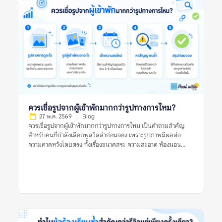
ให้ข้อมูลเพียงพอสำหรับการตัดสินใจ ไม่ได้มีประโยชน์แค่เพราะให้
คะแนนสูง แต่ต้องบอกให้ชัดว่าที่พักดีในด้านใด มีข้อจำกัดอะไร
และเหมาะกับผู้เข้าพักแบบไหน รีวิวที่ดีควรตอบคำถามสำคัญ เช่น
บ้านตรงกับรูปไหม สระสะอาดหรือเปล่า ห้องนอนพอสำหรับจำนวน
คนจริงไหม ห้องน้ำใช้งานสะดวกไหม ทำเลเดินทางง่ายหรือไม่ และมี
ค่าใช้จ่ายเพิ่มเติมที่ควรรู้ก่อนจองหรือเปล่า ตัวอย่างรีวิวที่มีประโยชน์
คือรีวิวที่บอกว่า “ไป 10 คน ห้องนอนพอดี เตียงเสริมใช้ได้ สระน้ำ
สะอาด แต่ทางเข้าค่อนข้างแคบ ควรใช้รถส่วนตัว” รีวิวแบบนี้ช่วยให้
ผู้อ่านประเมินได้ดีกว่าคำสั้น ๆ […]
ควรเชื่อรูปจากผู้เข้าพักมากกว่ารูปทางการไหม?
27 พ.ค. 2569
Blog
ควรเชื่อรูปจากผู้เข้าพักมากกว่ารูปทางการไหม เป็นคำถามสำคัญ
สำหรับคนที่กำลังเลือกพูลวิลล่าก่อนจอง เพราะรูปภาพมีผลต่อ
ความคาดหวังโดยตรง ทั้งเรื่องขนาดสระ ความสะอาด ห้องนอน
ห้องน้ำ พื้นที่ส่วนกลาง และบรรยากาศโดยรวม รูปทางการมักช่วย
ให้เห็นภาพที่พักในมุมที่ดีที่สุด ส่วนรูปจากผู้เข้าพักมักสะท้อนสภาพ
จริงระหว่างใช้งานมากกว่า คำตอบคือ ไม่ควรเชื่อรูปประเภทใด
ประเภทหนึ่งเพียงอย่างเดียว ควรใช้ทั้งรูปจากผู้เข้าพักและรูป
ทางการร่วมกัน แล้วตรวจหลายสัญญาณประกอบ เช่น วันที่ของรีวิว
รูปหลายมุม ข้อร้องเรียนซ้ำ ความสอดคล้องกับรายละเอียดประกาศ
และข้อมูลจากหลายแหล่ง ก่อนตัดสินใจจองพูลวิลล่า ควรเชื่อรูป
จากผู้เข้าพักมากกว่ารูปทางการไหม หมายถึงอะไร? ควรเชื่อรูปจากผู้