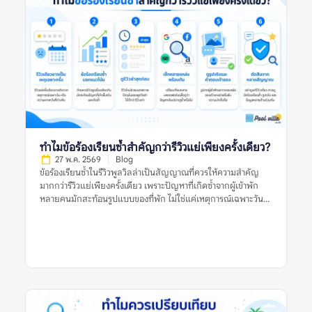
เข้าพักมากกว่ารูปทางการไหม หมายถึงการพิจารณาว่ารูปประเภทใด
น่าใช้เป็นข้อมูลประกอบการตัดสินใจมากกว่า ระหว่างรูปที่เจ้าของ
ที่พักหรือแพลตฟอร์มจัดทำอย่างเป็นทางการ กับรูปที่ผู้เข้าพักจริง
ถ่ายและแนบไว้ในรีวิว รูปทางการมักถ่ายด้วยแสงดี มุมดี และจัด
พื้นที่ให้ดูพร้อมที่สุด จึงช่วยให้เห็นภาพรวมของที่พักได้ชัด เช่น
โครงสร้างบ้าน สไตล์การตกแต่ง มุมสระ พื้นที่นั่งเล่น และห้องนอน
หลัก แต่ข้อจำกัดคืออาจไม่สะท้อนสภาพปัจจุบัน หากรูปถ่ายไว้นาน
หรือถ่ายเฉพาะมุมที่ดีที่สุด ส่วนรูปจากผู้เข้าพักมักมีความเป็น
ธรรมชาติมากกว่า เห็นสภาพบ้านตอนใช้งานจริง เช่น สระหลังมีคน
เล่น ห้องน้ำที่ใช้งานจริง พื้นที่ครัว ที่จอดรถ หรือมุมที่รูปทางการไม่
ได้แสดง อย่างไรก็ตาม รูปจากผู้เข้าพักก็มีข้อจำกัดเช่นกัน เพราะ
ทำไมข้อร้องเรียนซ้ำสำคัญกว่ารีวิวแย่เพียงครั้งเดียว?
อาจถ่ายในวันที่แสงไม่ดี มุมไม่สวย หรือสะท้อนเหตุการณ์เฉพาะวัน
27 พ.ค. 2569
Blog
ดังนั้น การเปรียบเทียบรูปทั้งสองประเภทจึงสำคัญกว่าการเลือกเชื่อ
ข้อร้องเรียนซ้ำในรีวิวพูลวิลล่าเป็นสัญญาณที่ควรให้ความสำคัญ
ฝ่ายใดฝ่ายหนึ่งทั้งหมด […]
มากกว่ารีวิวแย่เพียงครั้งเดียว เพราะปัญหาที่เกิดซ้ำจากผู้เข้าพัก
หลายคนมักสะท้อนรูปแบบของที่พัก ไม่ใช่แค่เหตุการณ์เฉพาะวัน
หรือความคาดหวังส่วนตัวของผู้รีวิวคนใดคนหนึ่ง รีวิวแย่หนึ่งรีวิวอาจ
เกิดจากหลายสาเหตุ เช่น ฝนตกในวันเข้าพัก ผู้เข้าพักไม่เข้าใจกฎ
บ้าน ความคาดหวังสูงเกินจริง หรือปัญหาเฉพาะครั้งที่ได้รับการ
แก้ไขแล้ว แต่ถ้าหลายรีวิวพูดถึงเรื่องเดียวกัน เช่น สระไม่สะอาด
แอร์ไม่เย็น ห้องนอนไม่ตรงรูป คืนเงินมัดจำช้า หรือมีค่าใช้จ่ายไม่
ชัดเจน ข้อมูลเหล่านี้ควรถูกมองเป็นสัญญาณเตือนที่ต้องตรวจสอบ
ก่อนจอง การอ่านรีวิวพูลวิลล่าอย่างรอบคอบจึงไม่ใช่การหารีวิวที่ดี
ที่สุดหรือแย่ที่สุด แต่คือการดูแนวโน้มจากหลายรีวิว หลายช่วงเวลา