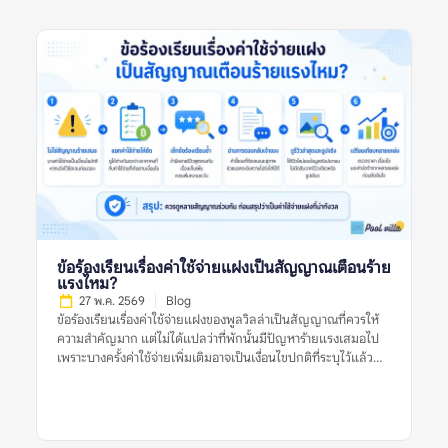
หรือคะแนนดาวเพียงอย่างเดียว แต่ควรดูหลายสัญญาณร่วมกัน
ก่อนตัดสินใจจอง ทำไมควรเปรียบเทียบรีวิวพูลวิลล่าจากหลาย
แหล่ง หมายถึงอะไร? ทำไมควรเปรียบเทียบรีวิวพูลวิลล่าจากหลาย
แหล่ง หมายถึงการนำข้อมูลจากหลายแพลตฟอร์มหรือหลาย
ประเภทรีวิวมาดูร่วมกัน เพื่อประเมินว่าที่พักมีคุณภาพตรงกับที่
ประกาศไว้หรือไม่ ไม่ใช่ดูรีวิวจากที่เดียวแล้วสรุปทันทีว่าที่พักดีหรือ
ไม่ดี รีวิวแต่ละแหล่งมีจุดแข็งต่างกัน บางแพลตฟอร์มมีรีวิวจากผู้
เข้าพักจริงจำนวนมาก บางแหล่งมีรูปจากผู้ใช้ที่ช่วยยืนยันสภาพ
ปัจจุบัน บางแหล่งมีคอมเมนต์ที่พูดตรง ๆ เกี่ยวกับข้อเสีย เช่น ทาง
เข้ายาก สระไม่สะอาด กฎเสียงเข้มงวด หรือมีค่าใช้จ่ายเพิ่มเติม การ
เปรียบเทียบจึงไม่ได้ทำเพื่อจับผิดที่พัก แต่ทำเพื่อให้เห็นข้อเท็จจริง
รอบด้าน โดยเฉพาะพูลวิลล่าที่มีราคาต่อคืนค่อนข้างสูงและมักจอง
สำหรับหลายคน หากเลือกผิด ผลกระทบจะเกิดกับทั้งกลุ่ม ไม่ใช่แค่
ผู้จองคนเดียว ทำไมเรื่องนี้จึงสำคัญก่อนจองพูลวิลล่า? พูลวิลล่ามี
ข้อร้องเรียนเรื่องค่าใช้จ่ายแฝงเป็นสัญญาณเตือนร้าย
รายละเอียดมากกว่าที่พักทั่วไป เพราะต้องดูทั้งบ้านทั้งหลัง สระว่าย
แรงไหม?
น้ำ ห้องนอน ห้องน้ำ ครัว พื้นที่จอดรถ กฎบ้าน และเงื่อนไขค่าใช้จ่าย
27 พ.ค. 2569
Blog
หากดูรีวิวจากแหล่งเดียว อาจเห็นเฉพาะมุมที่แหล่งนั้นนำเสนอเด่น
ข้อร้องเรียนเรื่องค่าใช้จ่ายแฝงของพูลวิลล่าเป็นสัญญาณที่ควรให้
ที่สุด ตัวอย่างเช่น […]
ความสำคัญมาก แต่ไม่ได้แปลว่าที่พักนั้นมีปัญหาร้ายแรงเสมอไป
เพราะบางครั้งค่าใช้จ่ายเพิ่มเติมอาจเป็นเงื่อนไขปกติที่ระบุไว้แล้ว
เช่น ค่าคนเกิน ค่าไฟเกินหน่วย ค่าทำความสะอาด หรือค่าปรับกรณี
ทำของเสียหาย ปัญหาจะน่ากังวลขึ้นเมื่อรีวิวหลายรายการพูดตรง
กันว่าค่าใช้จ่ายไม่ถูกแจ้งล่วงหน้า ราคาไม่ชัดเจน เจ้าของอธิบายไม่
ตรงกัน หรือมีการเรียกเก็บเงินเพิ่มหลังเข้าพักโดยไม่มีหลักฐาน