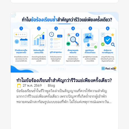
ทางการร่วมกัน แล้วตรวจหลายสัญญาณประกอบ เช่น วันที่ของรีวิว
รูปหลายมุม ข้อร้องเรียนซ้ำ ความสอดคล้องกับรายละเอียดประกาศ
และข้อมูลจากหลายแหล่ง ก่อนตัดสินใจจองพูลวิลล่า ควรเชื่อรูป
จากผู้เข้าพักมากกว่ารูปทางการไหม หมายถึงอะไร? ควรเชื่อรูปจากผู้
เข้าพักมากกว่ารูปทางการไหม หมายถึงการพิจารณาว่ารูปประเภทใด
น่าใช้เป็นข้อมูลประกอบการตัดสินใจมากกว่า ระหว่างรูปที่เจ้าของ
ที่พักหรือแพลตฟอร์มจัดทำอย่างเป็นทางการ กับรูปที่ผู้เข้าพักจริง
ถ่ายและแนบไว้ในรีวิว รูปทางการมักถ่ายด้วยแสงดี มุมดี และจัด
พื้นที่ให้ดูพร้อมที่สุด จึงช่วยให้เห็นภาพรวมของที่พักได้ชัด เช่น
โครงสร้างบ้าน สไตล์การตกแต่ง มุมสระ พื้นที่นั่งเล่น และห้องนอน
หลัก แต่ข้อจำกัดคืออาจไม่สะท้อนสภาพปัจจุบัน หากรูปถ่ายไว้นาน
หรือถ่ายเฉพาะมุมที่ดีที่สุด ส่วนรูปจากผู้เข้าพักมักมีความเป็น
ธรรมชาติมากกว่า เห็นสภาพบ้านตอนใช้งานจริง เช่น สระหลังมีคน
เล่น ห้องน้ำที่ใช้งานจริง พื้นที่ครัว ที่จอดรถ หรือมุมที่รูปทางการไม่
ได้แสดง อย่างไรก็ตาม รูปจากผู้เข้าพักก็มีข้อจำกัดเช่นกัน เพราะ
ทำไมข้อร้องเรียนซ้ำสำคัญกว่ารีวิวแย่เพียงครั้งเดียว?
อาจถ่ายในวันที่แสงไม่ดี มุมไม่สวย หรือสะท้อนเหตุการณ์เฉพาะวัน
27 พ.ค. 2569
Blog
ดังนั้น การเปรียบเทียบรูปทั้งสองประเภทจึงสำคัญกว่าการเลือกเชื่อ
ข้อร้องเรียนซ้ำในรีวิวพูลวิลล่าเป็นสัญญาณที่ควรให้ความสำคัญ
ฝ่ายใดฝ่ายหนึ่งทั้งหมด […]
มากกว่ารีวิวแย่เพียงครั้งเดียว เพราะปัญหาที่เกิดซ้ำจากผู้เข้าพัก
หลายคนมักสะท้อนรูปแบบของที่พัก ไม่ใช่แค่เหตุการณ์เฉพาะวัน
หรือความคาดหวังส่วนตัวของผู้รีวิวคนใดคนหนึ่ง รีวิวแย่หนึ่งรีวิวอาจ
เกิดจากหลายสาเหตุ เช่น ฝนตกในวันเข้าพัก ผู้เข้าพักไม่เข้าใจกฎ
บ้าน ความคาดหวังสูงเกินจริง หรือปัญหาเฉพาะครั้งที่ได้รับการ
แก้ไขแล้ว แต่ถ้าหลายรีวิวพูดถึงเรื่องเดียวกัน เช่น สระไม่สะอาด