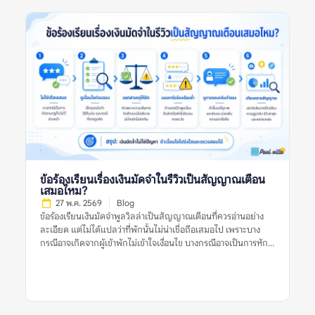
การหักเงินมัดจำหรือเปล่า การตัดสินใจจึงควรดูหลายสัญญาณร่วม
กัน ไม่ใช่ดูจากรีวิวเดียว รูปเดียว หรือคะแนนดาวเพียงอย่างเดียว
ความหมายของข้อร้องเรียนเรื่องเสียงในรีวิวพูลวิลล่าคืออะไร?
ความหมายของข้อร้องเรียนเรื่องเสียงในรีวิวพูลวิลล่า คือข้อมูลที่ผู้
เข้าพักหรือผู้รีวิวพูดถึงปัญหาเกี่ยวกับเสียงระหว่างเข้าพัก เช่น เสียง
ดังจากบ้านข้างเคียง เสียงรถ เสียงสถานบันเทิงใกล้ที่พัก เสียงจาก
กลุ่มผู้เข้าพักเอง หรือการถูกเตือนเรื่องใช้เสียงเกินเวลาที่กำหนด ข้อ
ร้องเรียนเรื่องเสียงอาจสะท้อนหลายอย่าง เช่น ทำเลของบ้านอยู่ใกล้
ชุมชนมาก กฎบ้านเข้มงวด พื้นที่ไม่เหมาะกับปาร์ตี้ หรือที่พักอยู่ใน
โซนที่เสียงจากภายนอกรบกวนการพักผ่อน ในบางกรณี รีวิวเรื่อง
เสียงอาจไม่ได้เกิดจากตัวที่พักไม่ดี แต่เกิดจากผู้เข้าพักไม่อ่านกฎ
บ้านให้ละเอียดก่อนจอง รีวิวที่มีประโยชน์ควรระบุให้ชัดว่าเสียงมา
จากไหน เกิดช่วงเวลาใด และกระทบมากแค่ไหน เช่น “หลัง 22.00
น. ต้องลดเสียง” “บ้านอยู่ติดถนนจึงได้ยินเสียงรถ” หรือ “เพื่อน
ข้อร้องเรียนเรื่องเงินมัดจำในรีวิวเป็นสัญญาณเตือน
บ้านร้องเรียนเมื่อเปิดเพลงดัง” รายละเอียดเหล่านี้ช่วยให้ผู้อ่าน
เสมอไหม?
ประเมินได้ว่าปัญหานั้นเกี่ยวข้องกับทริปของตนหรือไม่ ทำไมข้อร้อง
27 พ.ค. 2569
Blog
เรียนเรื่องเสียงจึงสำคัญก่อนจองพูลวิลล่า? พูลวิลล่ามักมีพื้นที่ส่วน
ข้อร้องเรียนเงินมัดจำพูลวิลล่าเป็นสัญญาณเตือนที่ควรอ่านอย่าง
กลาง สระว่ายน้ำ ลานปิ้งย่าง หรือคาราโอเกะ ซึ่งเป็นกิจกรรมที่เกิด
ละเอียด แต่ไม่ได้แปลว่าที่พักนั้นไม่น่าเชื่อถือเสมอไป เพราะบาง
เสียงได้ง่าย หากผู้เข้าพักต้องการจัดปาร์ตี้ […]
กรณีอาจเกิดจากผู้เข้าพักไม่เข้าใจเงื่อนไข บางกรณีอาจเป็นการหัก
เงินตามกฎที่แจ้งไว้จริง และบางกรณีก็อาจสะท้อนปัญหาการสื่อสาร
หรือความไม่โปร่งใสของเจ้าของที่พัก สิ่งสำคัญคือไม่ควรตัดสินจาก
รีวิวเดียวหรือคำร้องเรียนเดียว ควรดูหลายสัญญาณร่วมกัน เช่น
รีวิวล่าสุด ข้อร้องเรียนซ้ำ การตอบกลับของเจ้าของที่พัก เงื่อนไขใน
ประกาศ หลักฐานเรื่องค่าใช้จ่าย และข้อมูลจากหลายแหล่งก่อน