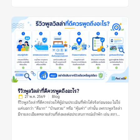
จากผู้เข้าพัก ข้อร้องเรียนซ้ำ กฎบ้าน ค่าใช้จ่ายเพิ่มเติม และข้อมูล
จากหลายแหล่งก่อนตัดสินใจ อย่าตัดสินจากลิสต์เดียว รีวิวเดียว
หรือรูปเดียว เพราะพูลวิลล่าที่เหมาะกับคนหนึ่งอาจไม่เหมาะกับอีก
กลุ่มหนึ่งเสมอไป รายการพูลวิลล่าแนะนำที่น่าสนใจและเชื่อถือได้
หมายถึงอะไร? รายการพูลวิลล่าแนะนำที่น่าสนใจและเชื่อถือได้
หมายถึงรายชื่อที่พักพูลวิลล่าที่ถูกนำเสนอว่าเหมาะแก่การพิจารณา
โดยอาจคัดจากทำเล ราคา ความนิยม รูปภาพ รีวิว สิ่งอำนวยความ
สะดวก หรือความเหมาะสมกับกลุ่มผู้เข้าพักบางประเภท อย่างไร
ก็ตาม คำว่า “แนะนำ” ไม่ได้แปลว่าที่พักนั้นเหมาะกับทุกคน และไม่
ได้รับประกันว่าประสบการณ์เข้าพักจะตรงกับความคาดหวังเสมอไป
เพราะผู้จองแต่ละกลุ่มมีเงื่อนไขต่างกัน เช่น จำนวนคน งบประมาณ
ความต้องการใช้สระ ความต้องการทำอาหาร ความเงียบสงบ หรือ
ความสะดวกในการเดินทาง ลิสต์แนะนำที่มีคุณภาพควรช่วยให้ผู้
อ่านเห็นเกณฑ์การพิจารณา ไม่ใช่แค่บอกว่าที่พักใด “ดีที่สุด” โดย
ไม่มีเหตุผลประกอบ ยิ่งลิสต์อธิบายเกณฑ์ชัดเจน เช่น เหมาะกับ
รีวิวพูลวิลล่าที่ดีควรพูดถึงอะไร?
ครอบครัว […]
27 พ.ค. 2569
Blog
รีวิวพูลวิลล่าที่ดีควรช่วยให้ผู้อ่านประเมินที่พักได้จริงก่อนจอง ไม่ใช่
แค่บอกว่า “ดีมาก” “บ้านสวย” หรือ “คุ้มค่า” เท่านั้น เพราะพูลวิลล่า
มีรายละเอียดหลายส่วนที่ส่งผลต่อประสบการณ์เข้าพัก เช่น สภาพ
สระ ห้องนอน ห้องน้ำ ความสะอาด ทำเล กฎบ้าน ค่าใช้จ่ายเพิ่มเติม
และการดูแลของเจ้าของที่พัก รีวิวที่มีประโยชน์ควรให้ข้อมูลชัดเจน
มีบริบท และช่วยให้ผู้อ่านเห็นทั้งข้อดีและข้อจำกัดของที่พัก อย่างไร
ก็ตาม ผู้จองไม่ควรตัดสินจากรีวิวเดียว รูปเดียว หรือคะแนนดาว