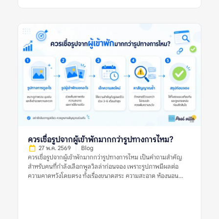
เพียงอย่างเดียว ควรดูหลายสัญญาณร่วมกัน ทั้งรูปจริงจากผู้เข้าพัก
ความสดใหม่ของรีวิว ข้อร้องเรียนซ้ำ และข้อมูลจากหลายแหล่งก่อน
ตัดสินใจ รีวิวพูลวิลล่าที่ดีหมายถึงอะไร? รีวิวพูลวิลล่าที่ดี คือรีวิวที่
ให้ข้อมูลเพียงพอสำหรับการตัดสินใจ ไม่ได้มีประโยชน์แค่เพราะให้
คะแนนสูง แต่ต้องบอกให้ชัดว่าที่พักดีในด้านใด มีข้อจำกัดอะไร
และเหมาะกับผู้เข้าพักแบบไหน รีวิวที่ดีควรตอบคำถามสำคัญ เช่น
บ้านตรงกับรูปไหม สระสะอาดหรือเปล่า ห้องนอนพอสำหรับจำนวน
คนจริงไหม ห้องน้ำใช้งานสะดวกไหม ทำเลเดินทางง่ายหรือไม่ และมี
ค่าใช้จ่ายเพิ่มเติมที่ควรรู้ก่อนจองหรือเปล่า ตัวอย่างรีวิวที่มีประโยชน์
คือรีวิวที่บอกว่า “ไป 10 คน ห้องนอนพอดี เตียงเสริมใช้ได้ สระน้ำ
สะอาด แต่ทางเข้าค่อนข้างแคบ ควรใช้รถส่วนตัว” รีวิวแบบนี้ช่วยให้
ผู้อ่านประเมินได้ดีกว่าคำสั้น ๆ […]
ควรเชื่อรูปจากผู้เข้าพักมากกว่ารูปทางการไหม?
27 พ.ค. 2569
Blog
ควรเชื่อรูปจากผู้เข้าพักมากกว่ารูปทางการไหม เป็นคำถามสำคัญ
สำหรับคนที่กำลังเลือกพูลวิลล่าก่อนจอง เพราะรูปภาพมีผลต่อ
ความคาดหวังโดยตรง ทั้งเรื่องขนาดสระ ความสะอาด ห้องนอน
ห้องน้ำ พื้นที่ส่วนกลาง และบรรยากาศโดยรวม รูปทางการมักช่วย
ให้เห็นภาพที่พักในมุมที่ดีที่สุด ส่วนรูปจากผู้เข้าพักมักสะท้อนสภาพ
จริงระหว่างใช้งานมากกว่า คำตอบคือ ไม่ควรเชื่อรูปประเภทใด
ประเภทหนึ่งเพียงอย่างเดียว ควรใช้ทั้งรูปจากผู้เข้าพักและรูป