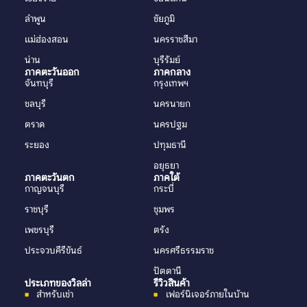
ลำพูน
ชัยภูมิ
แม่ฮ่องสอน
นครราชสีมา
น่าน
บุรีรัมย์
ภาคตะวันออก
ภาคกลาง
จันทบุรี
กรุงเทพฯ
ชลบุรี
นครนายก
ตราด
นครปฐม
ระยอง
ปทุมธานี
อยุธยา
ภาคตะวันตก
ภาคใต้
กาญจนบุรี
กระบี่
ราชบุรี
ชุมพร
เพชรบุรี
ตรัง
ประจวบคีรีขันธ์
นครศรีธรรมราช
ปัตตานี
ประเภทของวิลล่า
รีวิวสินค้า
สำหรับเช่า
เฟอร์นิเจอร์ภายในบ้าน