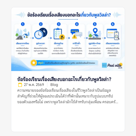
ชัดเจน ดังนั้น ก่อนตัดสินใจจองพูลวิลล่า ควรดูหลายสัญญาณร่วม
กัน ไม่ใช่ตัดสินจากรีวิวเดียว รูปเดียว หรือคำร้องเรียนเดียว ข้อร้อง
เรียนเรื่องค่าใช้จ่ายแฝงของพูลวิลล่าหมายถึงอะไร? ข้อร้องเรียน
เรื่องค่าใช้จ่ายแฝงของพูลวิลล่า หมายถึงรีวิวที่ผู้เข้าพักพูดถึงค่าใช้
จ่ายที่ไม่คาดคิดหรือไม่เข้าใจตั้งแต่แรก เช่น ราคาที่เห็นในประกาศ
ไม่ใช่ราคาสุทธิ มีค่าทำความสะอาดเพิ่ม มีค่าคนเกิน ค่าไฟ ค่าปรับ
เสียงดัง ค่าเตาปิ้งย่าง หรือค่าหักเงินมัดจำหลังเช็กเอาต์ คำว่า “ค่าใช้
จ่ายแฝง” ไม่ได้หมายความว่าทุกรายการเป็นการเอาเปรียบเสมอไป
บางรายการอาจเป็นค่าใช้จ่ายปกติของที่พัก แต่กลายเป็นปัญหา
เพราะสื่อสารไม่ชัดก่อนจอง หรือผู้เข้าพักไม่ได้อ่านเงื่อนไขให้ครบ
รีวิวที่มีประโยชน์ควรบอกชัดว่า ค่าใช้จ่ายนั้นคืออะไร ถูกแจ้งไว้ก่อน
หรือไม่ เกิดขึ้นเพราะเงื่อนไขใด และเจ้าของที่พักอธิบายอย่างไร หาก
รีวิวมีเพียงคำว่า “มีค่าใช้จ่ายแอบแฝง” แต่ไม่บอกบริบท ควรอ่าน
รีวิวอื่นประกอบก่อนสรุป ทำไมข้อร้องเรียนเรื่องค่าใช้จ่ายแฝงจึง
ข้อร้องเรียนเรื่องเสียงบอกอะไรเกี่ยวกับพูลวิลล่า?
สำคัญ? พูลวิลล่ามักเป็นที่พักสำหรับกลุ่มเพื่อน ครอบครัว หรือ
27 พ.ค. 2569
Blog
หลายครอบครัวที่แชร์ค่าใช้จ่ายกัน หากมีค่าใช้จ่ายเพิ่มที่ไม่ได้
ความหมายของข้อร้องเรียนเรื่องเสียงในรีวิวพูลวิลล่าเป็นข้อมูล
วางแผนไว้ อาจทำให้เกิดความไม่พอใจในกลุ่ม หรือทำให้งบประมาณ
สำคัญที่ช่วยให้ผู้จองประเมินได้ว่าที่พักนั้นเหมาะกับรูปแบบทริป
จริงสูงกว่าที่คาด ข้อร้องเรียนเรื่องค่าใช้จ่ายแฝงของพูลวิลล่ายังช่วย
ของตัวเองหรือไม่ เพราะพูลวิลล่ามักใช้สำหรับกลุ่มเพื่อน ครอบครัว
สะท้อนความโปร่งใสของที่พัก หากที่พักแจ้งราคาชัดเจน อธิบาย
หรือการรวมตัวหลายคน ซึ่งมีโอกาสเกิดเสียงจากการพูดคุย เล่นน้ำ
เงื่อนไขครบ และมีหลักฐานก่อนเรียกเก็บเงิน […]
ปิ้งย่าง หรือเปิดเพลงมากกว่าที่พักทั่วไป ข้อร้องเรียนเรื่องเสียงไม่ได้
แปลว่าพูลวิลล่านั้นไม่ดีเสมอไป แต่เป็นสัญญาณที่ควรอ่านให้
ละเอียดว่าเสียงเกิดจากอะไร ใครเป็นฝ่ายร้องเรียน ที่พักมีกฎบ้าน
ชัดเจนหรือไม่ ใช้เสียงได้ถึงกี่โมง และมีความเสี่ยงเรื่องค่าปรับหรือ