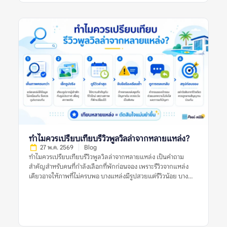
แอร์ไม่เย็น ห้องนอนไม่ตรงรูป คืนเงินมัดจำช้า หรือมีค่าใช้จ่ายไม่
ชัดเจน ข้อมูลเหล่านี้ควรถูกมองเป็นสัญญาณเตือนที่ต้องตรวจสอบ
ก่อนจอง การอ่านรีวิวพูลวิลล่าอย่างรอบคอบจึงไม่ใช่การหารีวิวที่ดี
ที่สุดหรือแย่ที่สุด แต่คือการดูแนวโน้มจากหลายรีวิว หลายช่วงเวลา
และหลายแหล่งข้อมูลร่วมกัน ข้อร้องเรียนซ้ำในรีวิวพูลวิลล่าหมาย
ถึงอะไร? ข้อร้องเรียนซ้ำในรีวิวพูลวิลล่า หมายถึงปัญหาเดียวกัน
หรือปัญหาคล้ายกันที่ปรากฏในรีวิวจากผู้เข้าพักหลายคน เช่น หลาย
คนบอกว่าสระน้ำขุ่น หลายรีวิวพูดถึงห้องน้ำมีกลิ่น หรือหลายแหล่ง
ระบุว่าเจ้าของที่พักตอบช้าเมื่อเกิดปัญหา ข้อร้องเรียนซ้ำมีน้ำหนัก
มากกว่ารีวิวแย่เดี่ยว ๆ เพราะช่วยบอกว่าปัญหานั้นอาจไม่ได้เกิดขึ้น
แบบบังเอิญ แต่เป็นสิ่งที่พบได้บ่อยหรือยังไม่ได้รับการแก้ไขอย่าง
จริงจัง ตัวอย่างข้อร้องเรียนซ้ำที่ควรระวัง ได้แก่: รีวิวแย่หนึ่งรีวิวอาจ
เป็นเพียงประสบการณ์เฉพาะครั้ง แต่ข้อร้องเรียนซ้ำในรีวิวพูลวิลล่า
ควรถูกใช้เป็นข้อมูลสำคัญในการประเมินความเสี่ยงก่อนจอง ทำไม
ข้อร้องเรียนซ้ำจึงสำคัญกว่ารีวิวแย่ครั้งเดียว? รีวิวแย่เพียงครั้งเดียว
ทำไมควรเปรียบเทียบรีวิวพูลวิลล่าจากหลายแหล่ง?
อาจสะท้อนปัญหาจริง แต่ยังไม่เพียงพอที่จะสรุปว่าที่พักมีมาตรฐาน
27 พ.ค. 2569
Blog
ไม่ดีเสมอไป ผู้เข้าพักแต่ละคนมีความคาดหวังต่างกัน บางคนอาจให้
ทำไมควรเปรียบเทียบรีวิวพูลวิลล่าจากหลายแหล่ง เป็นคำถาม
คะแนนต่ำเพราะไม่พอใจกฎบ้าน บางคนอาจเจอเหตุการณ์เฉพาะวัน
สำคัญสำหรับคนที่กำลังเลือกที่พักก่อนจอง เพราะรีวิวจากแหล่ง
เช่น ฝนตก ไฟดับชั่วคราว หรือแม่บ้านเข้าทำความสะอาดล่าช้า แต่ถ้า
เดียวอาจให้ภาพที่ไม่ครบพอ บางแหล่งมีรูปสวยแต่รีวิวน้อย บาง
ปัญหาเดิมปรากฏซ้ำหลายครั้ง โดยเฉพาะในรีวิวล่าสุดหรือในหลาย
แหล่งมีคะแนนดีแต่รีวิวเก่า และบางแหล่งอาจมีข้อร้องเรียนที่ไม่
แพลตฟอร์ม นั่นอาจบอกได้ว่าที่พักมีจุดอ่อนที่ยังคงอยู่ เช่น ระบบ
ปรากฏในแพลตฟอร์มอื่น การเปรียบเทียบหลายแหล่งช่วยให้เห็น
ดูแลสระไม่สม่ำเสมอ การซ่อมบำรุงไม่ทัน การสื่อสารไม่ชัด หรือ
ภาพจริงของพูลวิลล่าชัดขึ้น ทั้งเรื่องความสะอาด สภาพสระ ห้อง
เงื่อนไขค่าใช้จ่ายทำให้ผู้เข้าพักเข้าใจผิดบ่อย สำหรับพูลวิลล่า […]
นอน ทำเล กฎบ้าน ค่าใช้จ่ายเพิ่มเติม การคืนเงินมัดจำ และการดูแล
ของเจ้าของที่พัก สิ่งสำคัญคือไม่ควรตัดสินจากรีวิวเดียว รูปเดียว