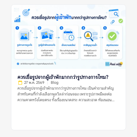
ตัดสินใจ รีวิวพูลวิลล่าที่ดีหมายถึงอะไร? รีวิวพูลวิลล่าที่ดี คือรีวิวที่
ให้ข้อมูลเพียงพอสำหรับการตัดสินใจ ไม่ได้มีประโยชน์แค่เพราะให้
คะแนนสูง แต่ต้องบอกให้ชัดว่าที่พักดีในด้านใด มีข้อจำกัดอะไร
และเหมาะกับผู้เข้าพักแบบไหน รีวิวที่ดีควรตอบคำถามสำคัญ เช่น
บ้านตรงกับรูปไหม สระสะอาดหรือเปล่า ห้องนอนพอสำหรับจำนวน
คนจริงไหม ห้องน้ำใช้งานสะดวกไหม ทำเลเดินทางง่ายหรือไม่ และมี
ค่าใช้จ่ายเพิ่มเติมที่ควรรู้ก่อนจองหรือเปล่า ตัวอย่างรีวิวที่มีประโยชน์
คือรีวิวที่บอกว่า “ไป 10 คน ห้องนอนพอดี เตียงเสริมใช้ได้ สระน้ำ
สะอาด แต่ทางเข้าค่อนข้างแคบ ควรใช้รถส่วนตัว” รีวิวแบบนี้ช่วยให้
ผู้อ่านประเมินได้ดีกว่าคำสั้น ๆ […]
ควรเชื่อรูปจากผู้เข้าพักมากกว่ารูปทางการไหม?
27 พ.ค. 2569
Blog
ควรเชื่อรูปจากผู้เข้าพักมากกว่ารูปทางการไหม เป็นคำถามสำคัญ
สำหรับคนที่กำลังเลือกพูลวิลล่าก่อนจอง เพราะรูปภาพมีผลต่อ
ความคาดหวังโดยตรง ทั้งเรื่องขนาดสระ ความสะอาด ห้องนอน
ห้องน้ำ พื้นที่ส่วนกลาง และบรรยากาศโดยรวม รูปทางการมักช่วย
ให้เห็นภาพที่พักในมุมที่ดีที่สุด ส่วนรูปจากผู้เข้าพักมักสะท้อนสภาพ
จริงระหว่างใช้งานมากกว่า คำตอบคือ ไม่ควรเชื่อรูปประเภทใด
ประเภทหนึ่งเพียงอย่างเดียว ควรใช้ทั้งรูปจากผู้เข้าพักและรูป
ทางการร่วมกัน แล้วตรวจหลายสัญญาณประกอบ เช่น วันที่ของรีวิว
รูปหลายมุม ข้อร้องเรียนซ้ำ ความสอดคล้องกับรายละเอียดประกาศ