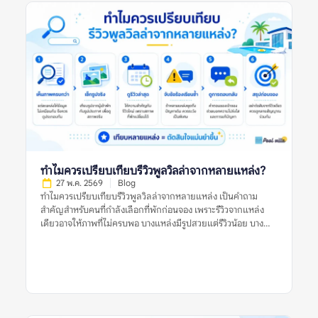
ก่อนจอง การอ่านรีวิวพูลวิลล่าอย่างรอบคอบจึงไม่ใช่การหารีวิวที่ดี
ที่สุดหรือแย่ที่สุด แต่คือการดูแนวโน้มจากหลายรีวิว หลายช่วงเวลา
และหลายแหล่งข้อมูลร่วมกัน ข้อร้องเรียนซ้ำในรีวิวพูลวิลล่าหมาย
ถึงอะไร? ข้อร้องเรียนซ้ำในรีวิวพูลวิลล่า หมายถึงปัญหาเดียวกัน
หรือปัญหาคล้ายกันที่ปรากฏในรีวิวจากผู้เข้าพักหลายคน เช่น หลาย
คนบอกว่าสระน้ำขุ่น หลายรีวิวพูดถึงห้องน้ำมีกลิ่น หรือหลายแหล่ง
ระบุว่าเจ้าของที่พักตอบช้าเมื่อเกิดปัญหา ข้อร้องเรียนซ้ำมีน้ำหนัก
มากกว่ารีวิวแย่เดี่ยว ๆ เพราะช่วยบอกว่าปัญหานั้นอาจไม่ได้เกิดขึ้น
แบบบังเอิญ แต่เป็นสิ่งที่พบได้บ่อยหรือยังไม่ได้รับการแก้ไขอย่าง
จริงจัง ตัวอย่างข้อร้องเรียนซ้ำที่ควรระวัง ได้แก่: รีวิวแย่หนึ่งรีวิวอาจ
เป็นเพียงประสบการณ์เฉพาะครั้ง แต่ข้อร้องเรียนซ้ำในรีวิวพูลวิลล่า
ควรถูกใช้เป็นข้อมูลสำคัญในการประเมินความเสี่ยงก่อนจอง ทำไม
ข้อร้องเรียนซ้ำจึงสำคัญกว่ารีวิวแย่ครั้งเดียว? รีวิวแย่เพียงครั้งเดียว
ทำไมควรเปรียบเทียบรีวิวพูลวิลล่าจากหลายแหล่ง?
อาจสะท้อนปัญหาจริง แต่ยังไม่เพียงพอที่จะสรุปว่าที่พักมีมาตรฐาน
27 พ.ค. 2569
Blog
ไม่ดีเสมอไป ผู้เข้าพักแต่ละคนมีความคาดหวังต่างกัน บางคนอาจให้
ทำไมควรเปรียบเทียบรีวิวพูลวิลล่าจากหลายแหล่ง เป็นคำถาม
คะแนนต่ำเพราะไม่พอใจกฎบ้าน บางคนอาจเจอเหตุการณ์เฉพาะวัน
สำคัญสำหรับคนที่กำลังเลือกที่พักก่อนจอง เพราะรีวิวจากแหล่ง
เช่น ฝนตก ไฟดับชั่วคราว หรือแม่บ้านเข้าทำความสะอาดล่าช้า แต่ถ้า
เดียวอาจให้ภาพที่ไม่ครบพอ บางแหล่งมีรูปสวยแต่รีวิวน้อย บาง
ปัญหาเดิมปรากฏซ้ำหลายครั้ง โดยเฉพาะในรีวิวล่าสุดหรือในหลาย
แหล่งมีคะแนนดีแต่รีวิวเก่า และบางแหล่งอาจมีข้อร้องเรียนที่ไม่
แพลตฟอร์ม นั่นอาจบอกได้ว่าที่พักมีจุดอ่อนที่ยังคงอยู่ เช่น ระบบ
ปรากฏในแพลตฟอร์มอื่น การเปรียบเทียบหลายแหล่งช่วยให้เห็น
ดูแลสระไม่สม่ำเสมอ การซ่อมบำรุงไม่ทัน การสื่อสารไม่ชัด หรือ
ภาพจริงของพูลวิลล่าชัดขึ้น ทั้งเรื่องความสะอาด สภาพสระ ห้อง
เงื่อนไขค่าใช้จ่ายทำให้ผู้เข้าพักเข้าใจผิดบ่อย สำหรับพูลวิลล่า […]
นอน ทำเล กฎบ้าน ค่าใช้จ่ายเพิ่มเติม การคืนเงินมัดจำ และการดูแล
ของเจ้าของที่พัก สิ่งสำคัญคือไม่ควรตัดสินจากรีวิวเดียว รูปเดียว
หรือคะแนนดาวเพียงอย่างเดียว แต่ควรดูหลายสัญญาณร่วมกัน
ก่อนตัดสินใจจอง ทำไมควรเปรียบเทียบรีวิวพูลวิลล่าจากหลาย