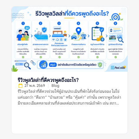
จากหลายแหล่งก่อนตัดสินใจ อย่าตัดสินจากลิสต์เดียว รีวิวเดียว
หรือรูปเดียว เพราะพูลวิลล่าที่เหมาะกับคนหนึ่งอาจไม่เหมาะกับอีก
กลุ่มหนึ่งเสมอไป รายการพูลวิลล่าแนะนำที่น่าสนใจและเชื่อถือได้
หมายถึงอะไร? รายการพูลวิลล่าแนะนำที่น่าสนใจและเชื่อถือได้
หมายถึงรายชื่อที่พักพูลวิลล่าที่ถูกนำเสนอว่าเหมาะแก่การพิจารณา
โดยอาจคัดจากทำเล ราคา ความนิยม รูปภาพ รีวิว สิ่งอำนวยความ
สะดวก หรือความเหมาะสมกับกลุ่มผู้เข้าพักบางประเภท อย่างไร
ก็ตาม คำว่า “แนะนำ” ไม่ได้แปลว่าที่พักนั้นเหมาะกับทุกคน และไม่
ได้รับประกันว่าประสบการณ์เข้าพักจะตรงกับความคาดหวังเสมอไป
เพราะผู้จองแต่ละกลุ่มมีเงื่อนไขต่างกัน เช่น จำนวนคน งบประมาณ
ความต้องการใช้สระ ความต้องการทำอาหาร ความเงียบสงบ หรือ
ความสะดวกในการเดินทาง ลิสต์แนะนำที่มีคุณภาพควรช่วยให้ผู้
อ่านเห็นเกณฑ์การพิจารณา ไม่ใช่แค่บอกว่าที่พักใด “ดีที่สุด” โดย
ไม่มีเหตุผลประกอบ ยิ่งลิสต์อธิบายเกณฑ์ชัดเจน เช่น เหมาะกับ
รีวิวพูลวิลล่าที่ดีควรพูดถึงอะไร?
ครอบครัว […]
27 พ.ค. 2569
Blog
รีวิวพูลวิลล่าที่ดีควรช่วยให้ผู้อ่านประเมินที่พักได้จริงก่อนจอง ไม่ใช่
แค่บอกว่า “ดีมาก” “บ้านสวย” หรือ “คุ้มค่า” เท่านั้น เพราะพูลวิลล่า
มีรายละเอียดหลายส่วนที่ส่งผลต่อประสบการณ์เข้าพัก เช่น สภาพ
สระ ห้องนอน ห้องน้ำ ความสะอาด ทำเล กฎบ้าน ค่าใช้จ่ายเพิ่มเติม
และการดูแลของเจ้าของที่พัก รีวิวที่มีประโยชน์ควรให้ข้อมูลชัดเจน
มีบริบท และช่วยให้ผู้อ่านเห็นทั้งข้อดีและข้อจำกัดของที่พัก อย่างไร
ก็ตาม ผู้จองไม่ควรตัดสินจากรีวิวเดียว รูปเดียว หรือคะแนนดาว
เพียงอย่างเดียว ควรดูหลายสัญญาณร่วมกัน ทั้งรูปจริงจากผู้เข้าพัก
ความสดใหม่ของรีวิว ข้อร้องเรียนซ้ำ และข้อมูลจากหลายแหล่งก่อน