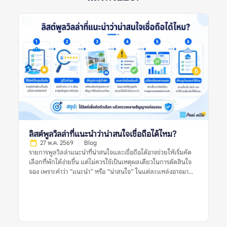
ลิสต์พูลวิลล่าที่แนะนำว่าน่าสนใจเชื่อถือได้ไหม?
27 พ.ค. 2569
Blog
รายการพูลวิลล่าแนะนำที่น่าสนใจและเชื่อถือได้อาจช่วยให้เริ่มคัด
เลือกที่พักได้ง่ายขึ้น แต่ไม่ควรใช้เป็นเหตุผลเดียวในการตัดสินใจ
จอง เพราะคำว่า “แนะนำ” หรือ “น่าสนใจ” ในแต่ละแหล่งอาจมา
จากเกณฑ์ที่ต่างกัน บางลิสต์อาจคัดจากความนิยม บางลิสต์อาจดู
จากราคา ทำเล รูปภาพ หรือข้อมูลที่พักที่มีอยู่ในช่วงเวลานั้น สำหรับ
ผู้จอง สิ่งสำคัญไม่ใช่การเชื่อว่าลิสต์แนะนำใดดีที่สุด แต่คือการใช้ลิ
สต์เหล่านั้นเป็นจุดเริ่มต้น แล้วตรวจสอบต่อด้วยรีวิวล่าสุด รูปจริง
จากผู้เข้าพัก ข้อร้องเรียนซ้ำ กฎบ้าน ค่าใช้จ่ายเพิ่มเติม และข้อมูล