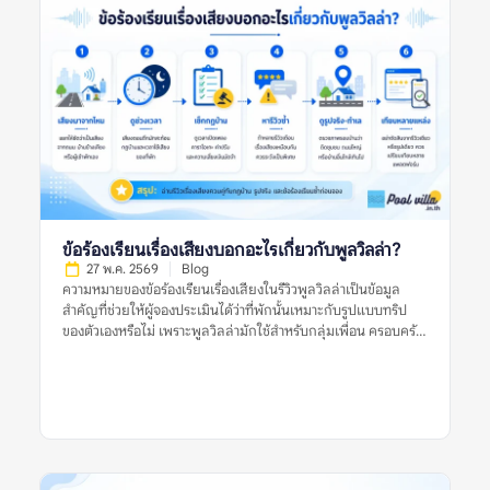
เรียนเรื่องค่าใช้จ่ายแฝงของพูลวิลล่าหมายถึงอะไร? ข้อร้องเรียน
เรื่องค่าใช้จ่ายแฝงของพูลวิลล่า หมายถึงรีวิวที่ผู้เข้าพักพูดถึงค่าใช้
จ่ายที่ไม่คาดคิดหรือไม่เข้าใจตั้งแต่แรก เช่น ราคาที่เห็นในประกาศ
ไม่ใช่ราคาสุทธิ มีค่าทำความสะอาดเพิ่ม มีค่าคนเกิน ค่าไฟ ค่าปรับ
เสียงดัง ค่าเตาปิ้งย่าง หรือค่าหักเงินมัดจำหลังเช็กเอาต์ คำว่า “ค่าใช้
จ่ายแฝง” ไม่ได้หมายความว่าทุกรายการเป็นการเอาเปรียบเสมอไป
บางรายการอาจเป็นค่าใช้จ่ายปกติของที่พัก แต่กลายเป็นปัญหา
เพราะสื่อสารไม่ชัดก่อนจอง หรือผู้เข้าพักไม่ได้อ่านเงื่อนไขให้ครบ
รีวิวที่มีประโยชน์ควรบอกชัดว่า ค่าใช้จ่ายนั้นคืออะไร ถูกแจ้งไว้ก่อน
หรือไม่ เกิดขึ้นเพราะเงื่อนไขใด และเจ้าของที่พักอธิบายอย่างไร หาก
รีวิวมีเพียงคำว่า “มีค่าใช้จ่ายแอบแฝง” แต่ไม่บอกบริบท ควรอ่าน
รีวิวอื่นประกอบก่อนสรุป ทำไมข้อร้องเรียนเรื่องค่าใช้จ่ายแฝงจึง
ข้อร้องเรียนเรื่องเสียงบอกอะไรเกี่ยวกับพูลวิลล่า?
สำคัญ? พูลวิลล่ามักเป็นที่พักสำหรับกลุ่มเพื่อน ครอบครัว หรือ
27 พ.ค. 2569
Blog
หลายครอบครัวที่แชร์ค่าใช้จ่ายกัน หากมีค่าใช้จ่ายเพิ่มที่ไม่ได้
ความหมายของข้อร้องเรียนเรื่องเสียงในรีวิวพูลวิลล่าเป็นข้อมูล
วางแผนไว้ อาจทำให้เกิดความไม่พอใจในกลุ่ม หรือทำให้งบประมาณ
สำคัญที่ช่วยให้ผู้จองประเมินได้ว่าที่พักนั้นเหมาะกับรูปแบบทริป
จริงสูงกว่าที่คาด ข้อร้องเรียนเรื่องค่าใช้จ่ายแฝงของพูลวิลล่ายังช่วย
ของตัวเองหรือไม่ เพราะพูลวิลล่ามักใช้สำหรับกลุ่มเพื่อน ครอบครัว
สะท้อนความโปร่งใสของที่พัก หากที่พักแจ้งราคาชัดเจน อธิบาย
หรือการรวมตัวหลายคน ซึ่งมีโอกาสเกิดเสียงจากการพูดคุย เล่นน้ำ
เงื่อนไขครบ และมีหลักฐานก่อนเรียกเก็บเงิน […]
ปิ้งย่าง หรือเปิดเพลงมากกว่าที่พักทั่วไป ข้อร้องเรียนเรื่องเสียงไม่ได้
แปลว่าพูลวิลล่านั้นไม่ดีเสมอไป แต่เป็นสัญญาณที่ควรอ่านให้
ละเอียดว่าเสียงเกิดจากอะไร ใครเป็นฝ่ายร้องเรียน ที่พักมีกฎบ้าน
ชัดเจนหรือไม่ ใช้เสียงได้ถึงกี่โมง และมีความเสี่ยงเรื่องค่าปรับหรือ
การหักเงินมัดจำหรือเปล่า การตัดสินใจจึงควรดูหลายสัญญาณร่วม
กัน ไม่ใช่ดูจากรีวิวเดียว รูปเดียว หรือคะแนนดาวเพียงอย่างเดียว