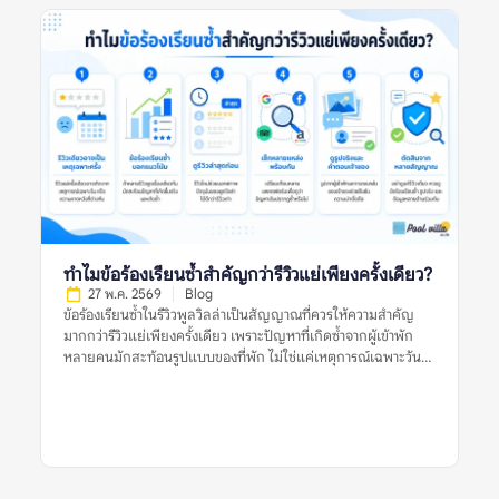
และข้อมูลจากหลายแหล่ง ก่อนตัดสินใจจองพูลวิลล่า ควรเชื่อรูป
จากผู้เข้าพักมากกว่ารูปทางการไหม หมายถึงอะไร? ควรเชื่อรูปจากผู้
เข้าพักมากกว่ารูปทางการไหม หมายถึงการพิจารณาว่ารูปประเภทใด
น่าใช้เป็นข้อมูลประกอบการตัดสินใจมากกว่า ระหว่างรูปที่เจ้าของ
ที่พักหรือแพลตฟอร์มจัดทำอย่างเป็นทางการ กับรูปที่ผู้เข้าพักจริง
ถ่ายและแนบไว้ในรีวิว รูปทางการมักถ่ายด้วยแสงดี มุมดี และจัด
พื้นที่ให้ดูพร้อมที่สุด จึงช่วยให้เห็นภาพรวมของที่พักได้ชัด เช่น
โครงสร้างบ้าน สไตล์การตกแต่ง มุมสระ พื้นที่นั่งเล่น และห้องนอน
หลัก แต่ข้อจำกัดคืออาจไม่สะท้อนสภาพปัจจุบัน หากรูปถ่ายไว้นาน
หรือถ่ายเฉพาะมุมที่ดีที่สุด ส่วนรูปจากผู้เข้าพักมักมีความเป็น
ธรรมชาติมากกว่า เห็นสภาพบ้านตอนใช้งานจริง เช่น สระหลังมีคน
เล่น ห้องน้ำที่ใช้งานจริง พื้นที่ครัว ที่จอดรถ หรือมุมที่รูปทางการไม่
ได้แสดง อย่างไรก็ตาม รูปจากผู้เข้าพักก็มีข้อจำกัดเช่นกัน เพราะ
ทำไมข้อร้องเรียนซ้ำสำคัญกว่ารีวิวแย่เพียงครั้งเดียว?
อาจถ่ายในวันที่แสงไม่ดี มุมไม่สวย หรือสะท้อนเหตุการณ์เฉพาะวัน
27 พ.ค. 2569
Blog
ดังนั้น การเปรียบเทียบรูปทั้งสองประเภทจึงสำคัญกว่าการเลือกเชื่อ
ข้อร้องเรียนซ้ำในรีวิวพูลวิลล่าเป็นสัญญาณที่ควรให้ความสำคัญ
ฝ่ายใดฝ่ายหนึ่งทั้งหมด […]
มากกว่ารีวิวแย่เพียงครั้งเดียว เพราะปัญหาที่เกิดซ้ำจากผู้เข้าพัก
หลายคนมักสะท้อนรูปแบบของที่พัก ไม่ใช่แค่เหตุการณ์เฉพาะวัน
หรือความคาดหวังส่วนตัวของผู้รีวิวคนใดคนหนึ่ง รีวิวแย่หนึ่งรีวิวอาจ
เกิดจากหลายสาเหตุ เช่น ฝนตกในวันเข้าพัก ผู้เข้าพักไม่เข้าใจกฎ
บ้าน ความคาดหวังสูงเกินจริง หรือปัญหาเฉพาะครั้งที่ได้รับการ
แก้ไขแล้ว แต่ถ้าหลายรีวิวพูดถึงเรื่องเดียวกัน เช่น สระไม่สะอาด
แอร์ไม่เย็น ห้องนอนไม่ตรงรูป คืนเงินมัดจำช้า หรือมีค่าใช้จ่ายไม่
ชัดเจน ข้อมูลเหล่านี้ควรถูกมองเป็นสัญญาณเตือนที่ต้องตรวจสอบ