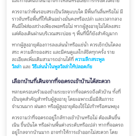
และทางเดินใกล้น้ำอาจทำให้ลื่นหรือเสียการทรงตัวได้ง่าย
ควรถามว่าพื้นรอบสระเป็นวัสดุแบบใด มีพื้นกันลื่นหรือไม่ มี
ราวจับหรือพื้นที่ให้เดินอย่างมั่นคงหรือเปล่า และเวลากลาง
คืนมีไฟส่องสว่างเพียงพอหรือไม่ หากผู้สูงอายุไม่ได้ลงสระ
แต่ต้องเดินผ่านบริเวณสระบ่อย ๆ พื้นที่นี้ก็ยังสำคัญมาก
หากผู้สูงอายุต้องการลงเล่นน้ำหรือแช่น้ำ ควรเช็กบันไดลง
สระ ความลึกของสระ และมีคนดูแลใกล้ชิดทุกครั้ง ราย
ละเอียดเพิ่มเติมสามารถอ่านได้ที่
ความลึกสระพูล
วิลล่า
และ
วิธีเล่นน้ำในพูลวิลล่าให้ปลอดภัย
เลือกบ้านที่เดินจากที่จอดรถเข้าบ้านได้สะดวก
หลายครอบครัวมองข้ามระยะจากที่จอดรถถึงตัวบ้าน ทั้งที่
เป็นจุดสำคัญสำหรับผู้สูงอายุ โดยเฉพาะเมื่อมีสัมภาระ
จำนวนมาก ฝนตก หรือผู้สูงอายุต้องใช้ไม้เท้าหรือคนพยุง
ควรถามว่าที่จอดรถอยู่ใกล้ทางเข้าบ้านหรือไม่ ต้องเดินขึ้น
เนิน ขึ้นบันได หรือผ่านพื้นต่างระดับหรือเปล่า หากที่จอดรถ
อยู่ไกลจากบ้านมาก อาจทำให้การเข้าออกไม่สะดวก โดย