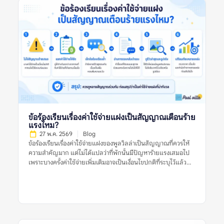
แหล่ง หมายถึงอะไร? ทำไมควรเปรียบเทียบรีวิวพูลวิลล่าจากหลาย
แหล่ง หมายถึงการนำข้อมูลจากหลายแพลตฟอร์มหรือหลาย
ประเภทรีวิวมาดูร่วมกัน เพื่อประเมินว่าที่พักมีคุณภาพตรงกับที่
ประกาศไว้หรือไม่ ไม่ใช่ดูรีวิวจากที่เดียวแล้วสรุปทันทีว่าที่พักดีหรือ
ไม่ดี รีวิวแต่ละแหล่งมีจุดแข็งต่างกัน บางแพลตฟอร์มมีรีวิวจากผู้
เข้าพักจริงจำนวนมาก บางแหล่งมีรูปจากผู้ใช้ที่ช่วยยืนยันสภาพ
ปัจจุบัน บางแหล่งมีคอมเมนต์ที่พูดตรง ๆ เกี่ยวกับข้อเสีย เช่น ทาง
เข้ายาก สระไม่สะอาด กฎเสียงเข้มงวด หรือมีค่าใช้จ่ายเพิ่มเติม การ
เปรียบเทียบจึงไม่ได้ทำเพื่อจับผิดที่พัก แต่ทำเพื่อให้เห็นข้อเท็จจริง
รอบด้าน โดยเฉพาะพูลวิลล่าที่มีราคาต่อคืนค่อนข้างสูงและมักจอง
สำหรับหลายคน หากเลือกผิด ผลกระทบจะเกิดกับทั้งกลุ่ม ไม่ใช่แค่
ผู้จองคนเดียว ทำไมเรื่องนี้จึงสำคัญก่อนจองพูลวิลล่า? พูลวิลล่ามี
ข้อร้องเรียนเรื่องค่าใช้จ่ายแฝงเป็นสัญญาณเตือนร้าย
รายละเอียดมากกว่าที่พักทั่วไป เพราะต้องดูทั้งบ้านทั้งหลัง สระว่าย
แรงไหม?
น้ำ ห้องนอน ห้องน้ำ ครัว พื้นที่จอดรถ กฎบ้าน และเงื่อนไขค่าใช้จ่าย
27 พ.ค. 2569
Blog
หากดูรีวิวจากแหล่งเดียว อาจเห็นเฉพาะมุมที่แหล่งนั้นนำเสนอเด่น
ข้อร้องเรียนเรื่องค่าใช้จ่ายแฝงของพูลวิลล่าเป็นสัญญาณที่ควรให้
ที่สุด ตัวอย่างเช่น […]
ความสำคัญมาก แต่ไม่ได้แปลว่าที่พักนั้นมีปัญหาร้ายแรงเสมอไป
เพราะบางครั้งค่าใช้จ่ายเพิ่มเติมอาจเป็นเงื่อนไขปกติที่ระบุไว้แล้ว
เช่น ค่าคนเกิน ค่าไฟเกินหน่วย ค่าทำความสะอาด หรือค่าปรับกรณี
ทำของเสียหาย ปัญหาจะน่ากังวลขึ้นเมื่อรีวิวหลายรายการพูดตรง
กันว่าค่าใช้จ่ายไม่ถูกแจ้งล่วงหน้า ราคาไม่ชัดเจน เจ้าของอธิบายไม่
ตรงกัน หรือมีการเรียกเก็บเงินเพิ่มหลังเข้าพักโดยไม่มีหลักฐาน
ชัดเจน ดังนั้น ก่อนตัดสินใจจองพูลวิลล่า ควรดูหลายสัญญาณร่วม
กัน ไม่ใช่ตัดสินจากรีวิวเดียว รูปเดียว หรือคำร้องเรียนเดียว ข้อร้อง