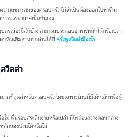
ตามความเหมาะสมของครอบครัว ไม่จำเป็นต้องออกไปหาร้าน
องการบรรยากาศเป็นกันเอง
 มีอุปกรณ์อะไรให้บ้าง สามารถประกอบอาหารหนักได้หรือเปล่า
ียดเพิ่มเติมสามารถอ่านได้ที่
ครัวพูลวิลล่ามีอะไร
ลวิลล่า
ังมากที่สุดสำหรับครอบครัว โดยเฉพาะบ้านที่มีเด็กเล็กหรือผู้
ือไม่ พื้นรอบสระลื่นง่ายหรือเปล่า มีไฟส่องสว่างตอนกลาง
หลักของบ้านได้หรือไม่