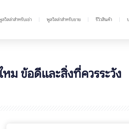
พูลวิลล่าสำหรับเช่า
พูลวิลล่าสำหรับขาย
รีวิวสินค้า
หม ข้อดีและสิ่งที่ควรระวัง