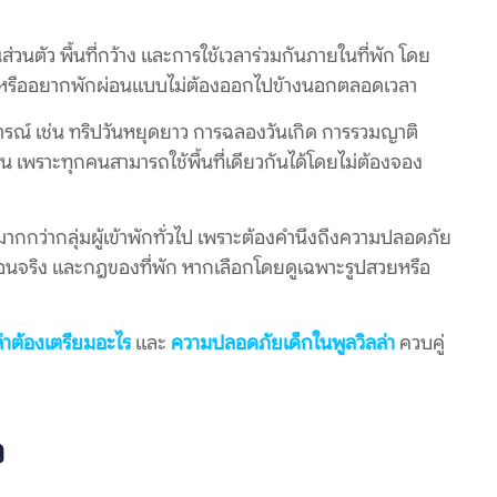
่วนตัว พื้นที่กว้าง และการใช้เวลาร่วมกันภายในที่พัก โดย
ายุ หรืออยากพักผ่อนแบบไม่ต้องออกไปข้างนอกตลอดเวลา
ณ์ เช่น ทริปวันหยุดยาว การฉลองวันเกิด การรวมญาติ
ัน เพราะทุกคนสามารถใช้พื้นที่เดียวกันได้โดยไม่ต้องจอง
กกว่ากลุ่มผู้เข้าพักทั่วไป เพราะต้องคำนึงถึงความปลอดภัย
่นอนจริง และกฎของที่พัก หากเลือกโดยดูเฉพาะรูปสวยหรือ
่าต้องเตรียมอะไร
และ
ความปลอดภัยเด็กในพูลวิลล่า
ควบคู่
ว