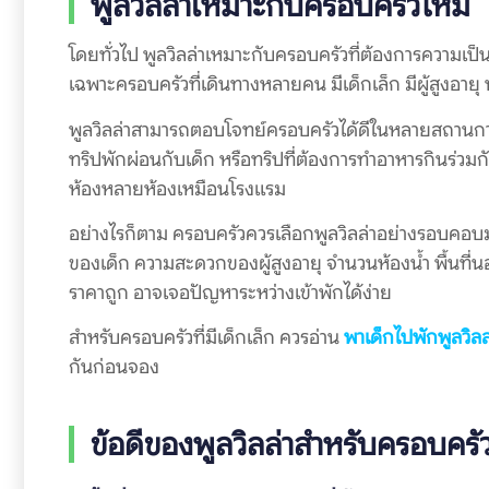
พูลวิลล่าเหมาะกับครอบครัวไหม
โดยทั่วไป พูลวิลล่าเหมาะกับครอบครัวที่ต้องการความเป็นส
เฉพาะครอบครัวที่เดินทางหลายคน มีเด็กเล็ก มีผู้สูงอ
พูลวิลล่าสามารถตอบโจทย์ครอบครัวได้ดีในหลายสถานการ
ทริปพักผ่อนกับเด็ก หรือทริปที่ต้องการทำอาหารกินร่วมก
ห้องหลายห้องเหมือนโรงแรม
อย่างไรก็ตาม ครอบครัวควรเลือกพูลวิลล่าอย่างรอบคอบมา
ของเด็ก ความสะดวกของผู้สูงอายุ จำนวนห้องน้ำ พื้นที
ราคาถูก อาจเจอปัญหาระหว่างเข้าพักได้ง่าย
สำหรับครอบครัวที่มีเด็กเล็ก ควรอ่าน
พาเด็กไปพักพูลวิลล
กันก่อนจอง
ข้อดีของพูลวิลล่าสำหรับครอบครั