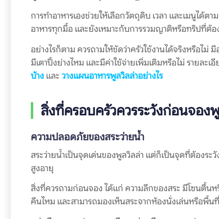
การทำอาหารเองช่วยให้เลือกวัตถุดิบ เวลา และเมนูได้
อาหารทุกมื้อ และยังเหมาะกับการรวมญาติหรือทริปที่ต้
อย่างไรก็ตาม ควรถามให้ชัดว่าครัวใช้งานได้จริงหรือไม่
มีเตาปิ้งย่างไหม และมีค่าใช้จ่ายเพิ่มเติมหรือไม่ รายละเอ
บ้าง
และ
วางแผนอาหารพูลวิลล่าอย่างไร
สิ่งที่ครอบครัวควรระวังก่อนจองพู
ความปลอดภัยของสระว่ายน้ำ
สระว่ายน้ำเป็นจุดเด่นของพูลวิลล่า แต่ก็เป็นจุดที่ต้องระว
สูงอายุ
สิ่งที่ควรถามก่อนจอง ได้แก่ ความลึกของสระ มีโซนตื้นหร
คืนไหม และสามารถมองเห็นสระจากห้องนั่งเล่นหรือพื้นที่