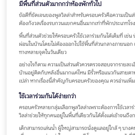
มีพื้นที่ส่วนตัวมากกว่าห้องพักทั่วไป
ข้อดีที่ชัดเจนของพูลวิลล่าสำหรับครอบครัวคือความเป็นส่
ต้องกังวลเรื่องรบกวนแขกคนอื่นมากเท่าที่พักประเภทโร
พื้นที่ส่วนตัวช่วยให้ครอบครัวใช้เวลาร่วมกันได้เต็มที่ เช่น
ผ่อนในบ้านโดยไม่ต้องออกไปใช้พื้นที่ส่วนกลางภายนอก 
ทางหลายจุดในวันเดียว
อย่างไรก็ตาม ความเป็นส่วนตัวควรตรวจสอบจากรายละเอีย
บ้านอยู่ติดกับหลังอื่นมากแค่ไหน มีรั้วหรือแนวกันสายต
เปล่า หากเรื่องนี้สำคัญกับครอบครัวของคุณ ควรอ่านเพิ่มเ
ใช้เวลาร่วมกันได้ง่ายกว่า
ครอบครัวหลายกลุ่มเลือกพูลวิลล่าเพราะต้องการใช้เวลาร่
วิลล่าช่วยให้ทุกคนอยู่ในพื้นที่เดียวกันได้ตั้งแต่เช้าจนถึ
เด็กสามารถเล่นน้ำ ผู้ใหญ่สามารถนั่งดูแลอยู่ใกล้ ๆ บา