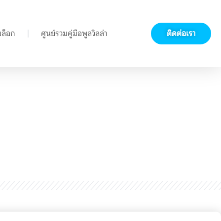
บล็อก
ศูนย์รวมคู่มือพูลวิลล่า
ติดต่อเรา