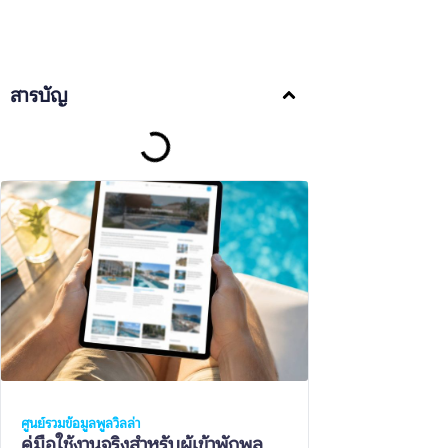
สารบัญ
ศูนย์รวมข้อมูลพูลวิลล่า
คู่มือใช้งานจริงสำหรับผู้เข้าพักพูล