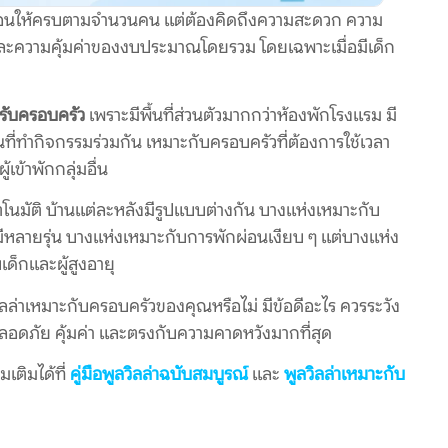
องนอนให้ครบตามจำนวนคน แต่ต้องคิดถึงความสะดวก ความ
้ และความคุ้มค่าของงบประมาณโดยรวม โดยเฉพาะเมื่อมีเด็ก
หรับครอบครัว
เพราะมีพื้นที่ส่วนตัวมากกว่าห้องพักโรงแรม มี
พื้นที่ทำกิจกรรมร่วมกัน เหมาะกับครอบครัวที่ต้องการใช้เวลา
เข้าพักกลุ่มอื่น
ตโนมัติ บ้านแต่ละหลังมีรูปแบบต่างกัน บางแห่งเหมาะกับ
มีหลายรุ่น บางแห่งเหมาะกับการพักผ่อนเงียบ ๆ แต่บางแห่ง
เด็กและผู้สูงอายุ
ิลล่าเหมาะกับครอบครัวของคุณหรือไม่ มีข้อดีอะไร ควรระวัง
ลอดภัย คุ้มค่า และตรงกับความคาดหวังมากที่สุด
เติมได้ที่
คู่มือพูลวิลล่าฉบับสมบูรณ์
และ
พูลวิลล่าเหมาะกับ